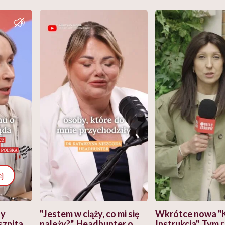
j
zy
"Jestem w ciąży, co mi się
Wkrótce nowa "
szpitalu
należy?". Headhunter o
Instrukcja". Tym 