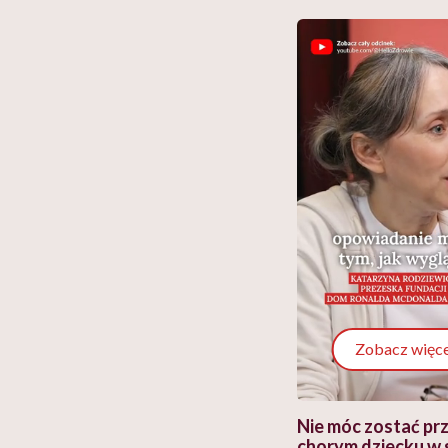
Zobacz więce
 i miał
Najlepsza dieta wydaje się
Nie móc zostać pr
 lekko
banalna, a może
chorym dziecku w 