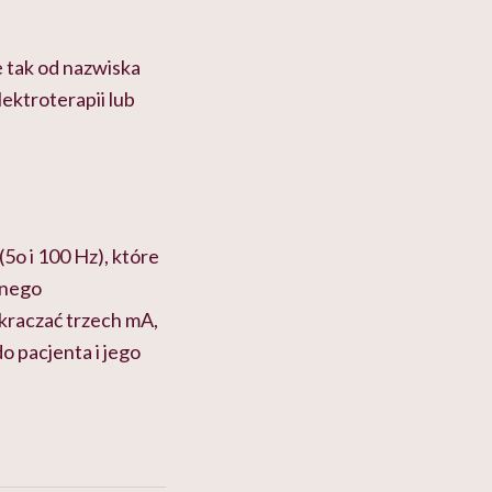
 tak od nazwiska
ektroterapii lub
(5o i 100 Hz), które
lnego
kraczać trzech mA,
 pacjenta i jego