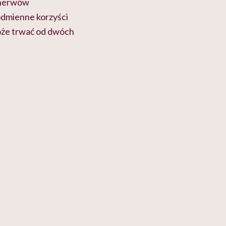
b nerwów
odmienne korzyści
może trwać od dwóch