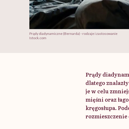
Prądy diadynamiczne (Bernarda) - rodzaje i zastosowanie
Istock.com
Prądy diadynami
dlatego znalazł
je w celu zmnie
mięśni oraz ła
kręgosłupa. Pod
rozmieszczenie 