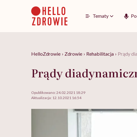
Go
to
content
Tematy
Po
HelloZdrowie
›
Zdrowie
›
Rehabilitacja
›
Prądy di
Prądy diadynamiczn
Opublikowano:
24.02.2021 18:29
Aktualizacja:
12.10.2021 16:54