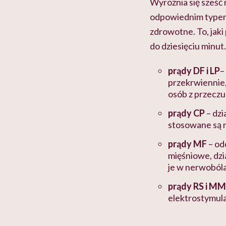
Wyróżnia się sześć
odpowiednim typem
zdrowotne. To, jaki
do dziesięciu minut.
prądy DF i LP
–
przekrwiennie,
osób z przeczul
prądy CP
– dzi
stosowane są n
prądy MF
– od
mięśniowe, dzi
je w nerwoból
prądy RS i MM
elektrostymula