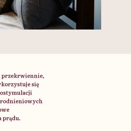
i przekrwiennie,
ykorzystuje się
rostymulacji
wyrodnieniowych
łowe
a prądu.