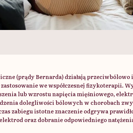
czne (prądy Bernarda) działają przeciwbólowo 
y zastosowanie we współczesnej fizykoterapii. W
jszenia lub wzrostu napięcia mięśniowego, elekt
godzenia dolegliwości bólowych w chorobach z
czas zabiegu istotne znaczenie odgrywa prawid
elektrod oraz dobranie odpowiedniego natężeni