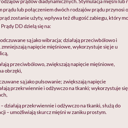
 rodzajów prądów diadynamicznych. Stymulacja mięśni lu
 prądu lub połączeniem dwóch rodzajów prądu przynosi 
 prąd zostanie użyty, wpływa też długość zabiegu, który 
 Prądy DD dzielą się na:
 odczuwane są jako wibracja; działają przeciwbólowo i
 zmniejszają napięcie mięśniowe, wykorzystuje się je u
icą,
ałają przeciwbólowo, zwiększają napięcie mięśniowe,
a obrzęki,
czuwane są jako pulsowanie; zwiększają napięcie
ałają przekrwiennie i odżywczo na tkanki; wykorzystuje się
ach,
– działają przekrwiennie i odżywczo na tkanki, służą do
cji – umożliwiają skurcz mięśni w zaniku prostym.