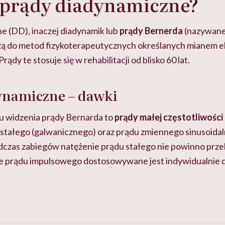
 prądy diadynamiczne?
e (DD), inaczej diadynamik lub
prądy Bernerda
(nazywane
żą do metod fizykoterapeutycznych określanych mianem el
rądy te stosuje się w rehabilitacji od blisko 60 lat.
ynamiczne – dawki
u widzenia prądy Bernarda to
prądy małej częstotliwości
du stałego (galwanicznego) oraz prądu zmiennego sinusoida
dczas zabiegów natężenie prądu stałego nie powinno prze
e prądu impulsowego dostosowywane jest indywidualnie do