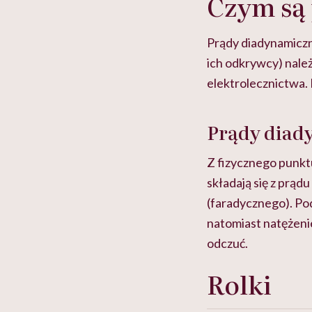
Czym są
Prądy diadynamiczn
ich odkrywcy) nale
elektrolecznictwa. P
Prądy diad
Z fizycznego punkt
składają się z prą
(faradycznego). Po
natomiast natężeni
odczuć.
Rolki