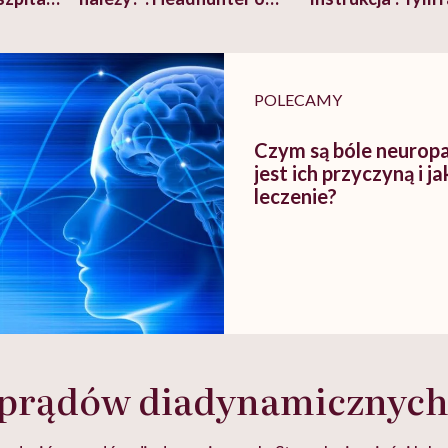
szkadzać
zmianie pokoleniowej u
atakach paniki. Z
tylko
kobiet w ciąży na rynku
warsztat pacjen
braźni"
pracy
ekspercki
POLECAMY
Czym są bóle neuropa
jest ich przyczyną i j
leczenie?
 prądów diadynamicznyc