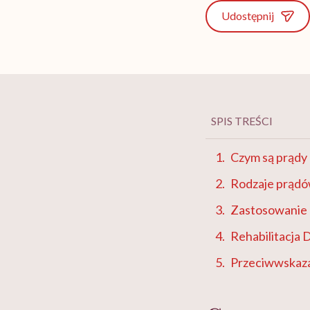
Udostępnij
SPIS TREŚCI
Czym są prądy
Rodzaje prądó
Zastosowanie
Rehabilitacja 
Przeciwwskaza