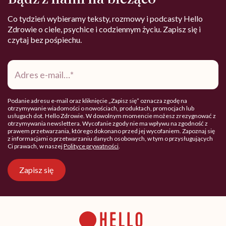
Co tydzień wybieramy teksty, rozmowy i podcasty Hello
Zdrowie o ciele, psychice i codziennym życiu. Zapisz się i
czytaj bez pośpiechu.
Adres
e-
mail
*
Podanie adresu e-mail oraz kliknięcie „Zapisz się” oznacza zgodę na
otrzymywanie wiadomości o nowościach, produktach, promocjach lub
usługach dot. Hello Zdrowie. W dowolnym momencie możesz zrezygnować z
otrzymywania newslettera. Wycofanie zgody nie ma wpływu na zgodność z
prawem przetwarzania, którego dokonano przed jej wycofaniem. Zapoznaj się
z informacjami o przetwarzaniu danych osobowych, w tym o przysługujących
Ci prawach, w naszej
Polityce prywatności
.
Zapisz się