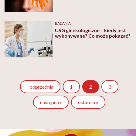
BADANIA
USG ginekologiczne – kiedy jest
wykonywane? Co może pokazać?
Strona
Strona
‹ poprzednia
1
2
3
następna ›
ostatnia »