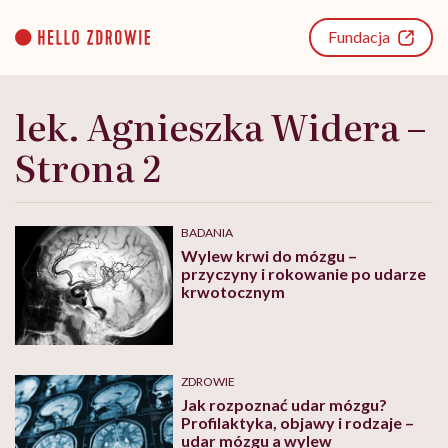
Go
to
Fundacja
content
lek. Agnieszka Widera –
Strona 2
BADANIA
Wylew krwi do mózgu –
przyczyny i rokowanie po udarze
krwotocznym
ZDROWIE
Jak rozpoznać udar mózgu?
Profilaktyka, objawy i rodzaje –
udar mózgu a wylew