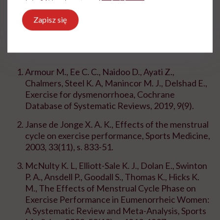
Zapisz się
Bibliografia:
Armour M., Ee C. C., Naidoo D., Ayati Z.,
Chalmers, Steel K. A, Manincor M. J., Delshad E.,
Exercise for dysmenorrhoea, Cochrane
Database of Systematic Reviews, 2019, 9(9).
Janse de Jonge X. A. K., Effects of the menstrual
cycle on exercise performance, Sports Medicine,
2003, 33(11), s. 833-51.
McNulty K. L, Elliott-Sale K. J., Dolan E., Swinton
P. A., Ansdell P., Goodall S., Thomas K., Hicks K.
M., The Effects of Menstrual Cycle Phase on
Exercise Performance in Eumenorrheic Women:
A Systematic Review and Meta-Analysis, Sports