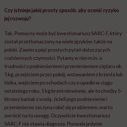
Czy istnieje jakiś prosty sposób, aby ocenić ryzyko
jej rozwoju?
Tak. Pomocny może być kwestionariusz SARC-F, który
został przetłumaczony na wiele języków, także na
polski. Zawiera pięć prostych pytań dotyczących
codziennych czynności. Pytamy w nim m.in. o
trudności z podniesieniem i przeniesieniem ciężaru ok.
5 kg, przejściem przez pokój, wstawaniem z krzesła lub
łóżka, wejściem po schodach czy o upadki w ciągu
ostatniego roku. 5 kg brzmi niewinnie, ale to choćby 5-
litrowy baniak z wodą. Jeżeli jego podniesienie i
przeniesienie zaczyna robić się problemem, warto
zwrócić na to uwagę. Oczywiście kwestionariusz
SARC-F nie stawia diagnozy. Pozwala jedynie