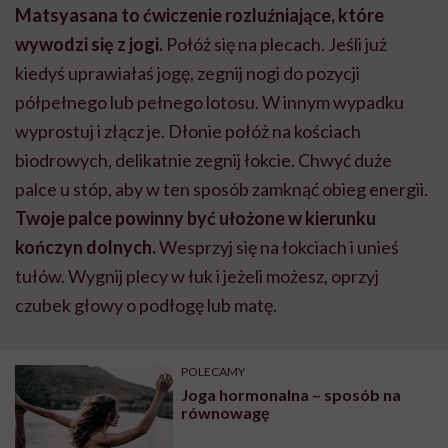
Matsyasana to ćwiczenie rozluźniające, które
wywodzi się z jogi.
Połóż się na plecach. Jeśli już
kiedyś uprawiałaś jogę, zegnij nogi do pozycji
półpełnego lub pełnego lotosu. W innym wypadku
wyprostuj i złącz je. Dłonie połóż na kościach
biodrowych, delikatnie zegnij łokcie. Chwyć duże
palce u stóp, aby w ten sposób zamknąć obieg energii.
Twoje palce powinny być ułożone w kierunku
kończyn dolnych.
Wesprzyj się na łokciach i unieś
tułów. Wygnij plecy w łuk i jeżeli możesz, oprzyj
czubek głowy o podłogę lub matę.
POLECAMY
Joga hormonalna – sposób na
równowagę