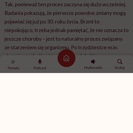
Tak, ponieważ ten proces zaczyna się dużo wcześniej.
Badania pokazują, że pierwsze powolne zmiany mogą
pojawiać się już po 30. roku życia. Brzmi to
niepokojąco, trzeba jednak pamiętać, że nie oznacza to
jeszcze choroby – jest to naturalny proces związany
ze starzeniem się organizmu. Po trzydziestce m.in.
stopniowo obniża się poziom produkcji
hormonu
Strona główna
wzrostu
, który jest ważnym czynnikiem anabolicznym,
Multimedia
Szukaj
Tematy
Podcast
tzn. wspierającym budowę mięśni. Oczywiście nie
oznacza to, że każda osoba po skończeniu 30 lat
będzie miała sarkopenię. Kluczowe znaczenie ma
tempo tego procesu oraz to, z jakiego poziomu masy
mięśniowej startujemy.