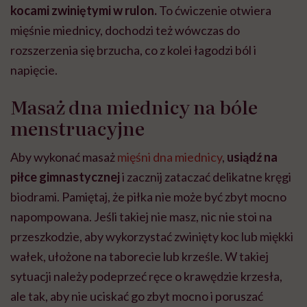
kocami zwiniętymi w rulon.
To ćwiczenie otwiera
mięśnie miednicy, dochodzi też wówczas do
rozszerzenia się brzucha, co z kolei łagodzi ból i
napięcie.
Masaż dna miednicy na bóle
menstruacyjne
Aby wykonać masaż
mięśni dna miednicy
,
usiądź na
piłce gimnastycznej
i zacznij zataczać delikatne kręgi
biodrami. Pamiętaj, że piłka nie może być zbyt mocn
o
napompowana. Jeśli takiej nie masz, nic nie stoi na
przeszkodzie, aby wykorzystać zwinięty koc lub miękki
wałek, ułożone na taborecie lub krześle. W takiej
sytuacji należy podeprzeć ręce o krawędzie krzesła,
ale tak, aby nie uciskać go zbyt mocno i poruszać