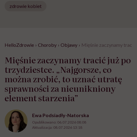
zdrowie kobiet
HelloZdrowie
›
Choroby
›
Objawy
›
Mięśnie zaczynamy tracić j
Mięśnie zaczynamy tracić już po
trzydziestce. „Najgorsze, co
można zrobić, to uznać utratę
sprawności za nieunikniony
element starzenia”
Ewa Podsiadły-Natorska
Opublikowano:
06.07.2026 08:08
Aktualizacja:
08.07.2026 13:18