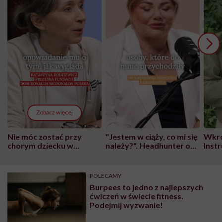
Zobacz więcej
Nie móc zostać przy
"Jestem w ciąży, co mi się
Wkró
chorym dziecku w
należy?". Headhunter o
Inst
szpitalu to tortura.
zmianie pokoleniowej u
atak
"Przeszkadzać w tym
kobiet w ciąży na rynku
wars
może chyba tylko
pracy
eksp
POLECAMY
głupota i brak
Burpees to jedno z najlepszych
wyobraźni"
ćwiczeń w świecie fitness.
Podejmij wyzwanie!