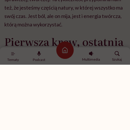
też, że jesteśmy częścią natury, w której wszystko ma
swój czas. Jest ból, ale on mija, jest i energia twórcza,
którą można wykorzystać.
Pierwsza krew, ostatnia
krew
Strona główna
Multimedia
Szukaj
Tematy
Podcast
Oczekiwanie nastoletnich dziewcząt na ich pierwszą
krew jest często przeżyciem bardzo emocjonalnym,
związanym z przemianą, inicjacją. To moment, który
pełni najważniejszą rolę w procesie samoakceptacji
oraz kreowania własnej tożsamości w procesie
dojrzewania.
– Nasze pokolenie Polek już inaczej rozmawia i inaczej