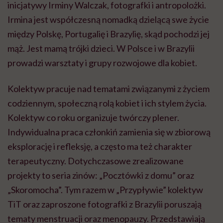
inicjatywy Irminy Walczak, fotografki i antropolożki.
Irmina jest współczesną nomadką dzielącą swe życie
między Polskę, Portugalię i Brazylię, skąd pochodzi jej
mąż. Jest mamą trójki dzieci. W Polsce i w Brazylii
prowadzi warsztaty i grupy rozwojowe dla kobiet.
Kolektyw pracuje nad tematami związanymi z życiem
codziennym, społeczną rolą kobiet i ich stylem życia.
Kolektyw co roku organizuje twórczy plener.
Indywidualna praca członkiń zamienia się w zbiorową
eksplorację i refleksję, a często ma też charakter
terapeutyczny. Dotychczasowe zrealizowane
projekty to seria zinów: „Pocztówki z domu” oraz
„Skoromocha”. Tym razem w „Przypływie” kolektyw
TiT oraz zaproszone fotografki z Brazylii poruszają
tematy menstruacji oraz menopauzy. Przedstawiają