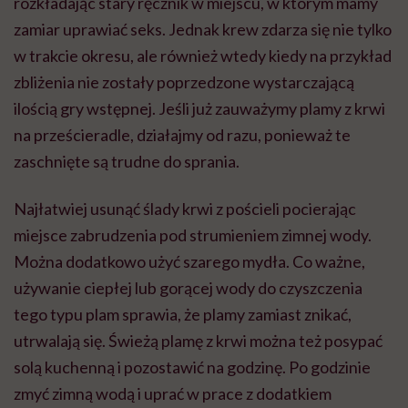
rozkładając stary ręcznik w miejscu, w którym mamy
zamiar uprawiać seks. Jednak krew zdarza się nie tylko
w trakcie okresu, ale również wtedy kiedy na przykład
zbliżenia nie zostały poprzedzone wystarczającą
ilością gry wstępnej. Jeśli już zauważymy plamy z krwi
na prześcieradle, działajmy od razu, ponieważ te
zaschnięte są trudne do sprania.
Najłatwiej usunąć ślady krwi z pościeli pocierając
miejsce zabrudzenia pod strumieniem zimnej wody.
Można dodatkowo użyć szarego mydła. Co ważne,
używanie ciepłej lub gorącej wody do czyszczenia
tego typu plam sprawia, że plamy zamiast znikać,
utrwalają się. Świeżą plamę z krwi można też posypać
solą kuchenną i pozostawić na godzinę. Po godzinie
zmyć zimną wodą i uprać w prace z dodatkiem