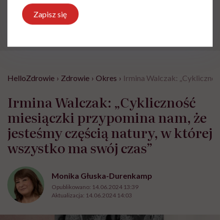
Zapisz się
Krew
HelloZdrowie
›
Zdrowie
›
Okres
›
Irmina Walczak: „Cyklicznoś
Irmina Walczak: „Cykliczność
miesiączki przypomina nam, że
jesteśmy częścią natury, w której
wszystko ma swój czas”
Monika Głuska-Durenkamp
Opublikowano:
14.06.2024 13:39
Aktualizacja:
14.06.2024 14:03