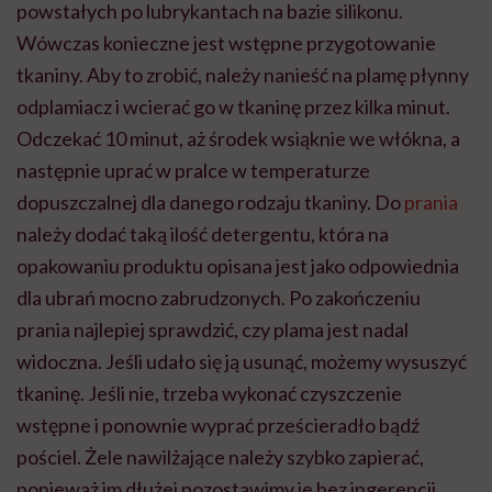
powstałych po lubrykantach na bazie silikonu.
Wówczas konieczne jest wstępne przygotowanie
tkaniny. Aby to zrobić, należy nanieść na plamę płynny
odplamiacz i wcierać go w tkaninę przez kilka minut.
Odczekać 10 minut, aż środek wsiąknie we włókna, a
następnie uprać w pralce w temperaturze
dopuszczalnej dla danego rodzaju tkaniny. Do
prania
należy dodać taką ilość detergentu, która na
opakowaniu produktu opisana jest jako odpowiednia
dla ubrań mocno zabrudzonych. Po zakończeniu
prania najlepiej sprawdzić, czy plama jest nadal
widoczna. Jeśli udało się ją usunąć, możemy wysuszyć
tkaninę. Jeśli nie, trzeba wykonać czyszczenie
wstępne i ponownie wyprać prześcieradło bądź
pościel. Żele nawilżające należy szybko zapierać,
ponieważ im dłużej pozostawimy je bez ingerencji,