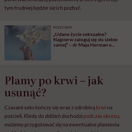
tym trudniej będzie się ich pozbyć.
POLECAMY
„Udane życie seksualne?
Najpierw zaloguj się do siebie
samej” – dr Maja Herman o
intymności dla zapracowanych
kobiet
Plamy po krwi – jak
usunąć?
Czasami seks kończy się wraz z odrobiną
krwi
na
pościeli. Kiedy do zbliżeń dochodzi
podczas okresu
,
możemy przygotować się na ewentualne plamienia