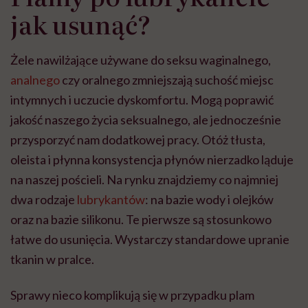
jak usunąć?
Żele nawilżające używane do seksu waginalnego,
analnego
czy oralnego zmniejszają suchość miejsc
intymnych i uczucie dyskomfortu. Mogą poprawić
jakość naszego życia seksualnego, ale jednocześnie
przysporzyć nam dodatkowej pracy. Otóż tłusta,
oleista i płynna konsystencja płynów nierzadko ląduje
na naszej pościeli. Na rynku znajdziemy co najmniej
dwa rodzaje
lubrykantów
: na bazie wody i olejków
oraz na bazie silikonu. Te pierwsze są stosunkowo
łatwe do usunięcia. Wystarczy standardowe upranie
tkanin w pralce.
Sprawy nieco komplikują się w przypadku plam