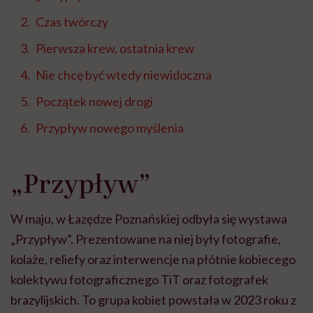
Czas twórczy
Pierwsza krew, ostatnia krew
Nie chcę być wtedy niewidoczna
Początek nowej drogi
Przypływ nowego myślenia
„Przypływ”
W maju, w Łazędze Poznańskiej odbyła się wystawa
„Przypływ”. Prezentowane na niej były fotografie,
kolaże, reliefy oraz interwencje na płótnie kobiecego
kolektywu fotograficznego TiT oraz fotografek
brazylijskich. To grupa kobiet powstała w 2023 roku z