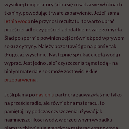
wysokiej temperatury ścina się i osadza we włóknach
tkaniny, powodując trwałe zabarwienie. Jeżeli sama
letnia woda
nie przynosi rezultatu, to warto uprać
prześcieradło czy pościel z dodatkiem szarego mydła.
Ślad po spermie powinien zejść również pod wpływem
soku z cytryny. Należy pozostawić go na plamie tak
długo, aż wyschnie. Następnie spłukać ciepłą wodą i
wyprać. Jest jedno „ale” czyszczenia tą metodą – na
białym materiale sok może zostawić lekkie
przebarwienia
.
Jeśli plamy po
nasieniu
partnera zauważyłaś nie tylko
na prześcieradle, ale również na materacu, to
pamiętaj, by podczas czyszczenia używać jak
najmniejszej ilości wody, w przeciwnym wypadku
plama wchłonie się głęboko w materac wraz z wodą.