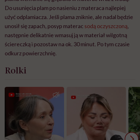
Do usunięcia plam po nasieniu z materaca najlepiej
użyć odplamiacza. Jeśli plama zniknie, ale nadal będzie
unosił się zapach, posyp materac
sodą oczyszczoną
,
następnie delikatnie wmasuj ją w materiał wilgotną
ściereczką i pozostaw na ok. 30 minut. Po tym czasie
odkurz powierzchnię.
Rolki