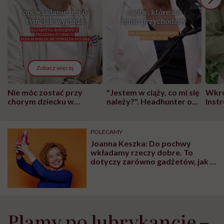
Zobacz więcej
Nie móc zostać przy
"Jestem w ciąży, co mi się
Wkró
chorym dziecku w
należy?". Headhunter o
Inst
szpitalu to tortura.
zmianie pokoleniowej u
atak
"Przeszkadzać w tym
kobiet w ciąży na rynku
wars
może chyba tylko
pracy
eksp
POLECAMY
głupota i brak
Joanna Keszka: Do pochwy
wyobraźni"
wkładamy rzeczy dobre. To
dotyczy zarówno gadżetów, jak i
penisów
Plamy po lubrykancie –