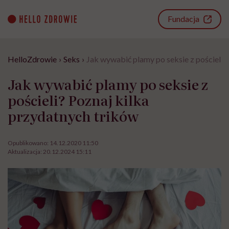
Go
to
Fundacja
content
HelloZdrowie
›
Seks
›
Jak wywabić plamy po seksie z pościeli?
Jak wywabić plamy po seksie z
pościeli? Poznaj kilka
przydatnych trików
Opublikowano:
14.12.2020 11:50
Aktualizacja:
20.12.2024 15:11