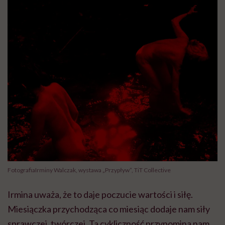
FotografiaIrminy Walczak, wystawa „Przypływ”, TiT Collective
Irmina uważa, że to daje poczucie wartości i siłę.
Miesiączka przychodząca co miesiąc dodaje nam siły
sprawczej, twórczej. Ta cykliczność przypomina nam