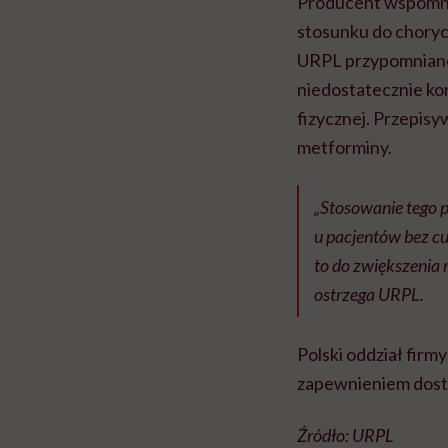
Producent wspomnia
stosunku do choryc
URPL przypomniano 
niedostatecznie k
fizycznej. Przepis
metforminy.
„Stosowanie tego 
u pacjentów bez c
to do zwiększenia
ostrzega URPL.
Polski oddział fir
zapewnieniem dost
Źródło: URPL