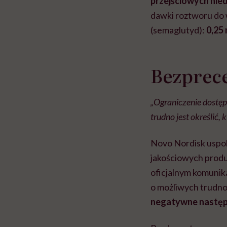
przejściowych nie
dawki roztworu do
(semaglutyd):
0,25 
Bezprec
„Ograniczenie dostę
trudno jest określić,
Novo Nordisk uspok
jakościowych produ
oficjalnym komunika
o możliwych trudno
negatywne następs