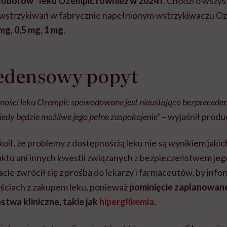
doborów” leku Ozempic również w 2024 r.
Chodzi o wszys
 wstrzykiwań w fabrycznie napełnionym wstrzykiwaczu O
mg, 0,5 mg, 1 mg
.
edensowy popyt
pności leku Ozempic spowodowane jest nieustająco bezpreced
 kiedy będzie możliwe jego pełne zaspokojenie”
– wyjaśnił produ
oił, że problemy z dostępnością leku nie są wynikiem jaki
ktu ani innych kwestii związanych z bezpieczeństwem je
cie zwrócił się z prośbą do lekarzy i farmaceutów, by inf
ściach z zakupem leku, ponieważ
pominięcie zaplanowane
twa kliniczne, takie jak
hiperglikemia
.