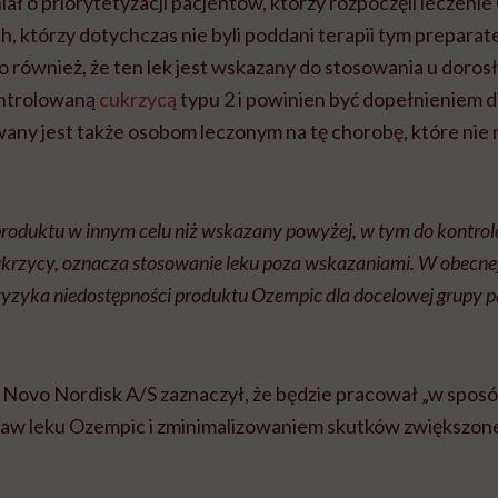
ł o priorytetyzacji pacjentów, którzy rozpoczęli leczeni
h, którzy dotychczas nie byli poddani terapii tym prepara
również, że ten lek jest wskazany do stosowania u dorosł
ontrolowaną
cukrzycą
typu 2 i powinien być dopełnieniem d
ywany jest także osobom leczonym na tę chorobę, które ni
produktu w innym celu niż wskazany powyżej, w tym do kontro
ukrzycy, oznacza stosowanie leku poza wskazaniami. W obecnej
 ryzyka niedostępności produktu Ozempic dla docelowej grupy p
my Novo Nordisk A/S zaznaczył, że będzie pracował „w spo
aw leku Ozempic i zminimalizowaniem skutków zwiększon