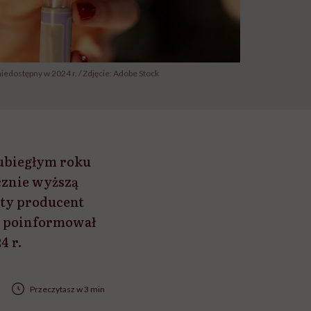
iedostępny w 2024 r. / Zdjęcie: Adobe Stock
 ubiegłym roku
cznie wyższą
ety producent
e poinformował
4 r.
Przeczytasz w 3 min