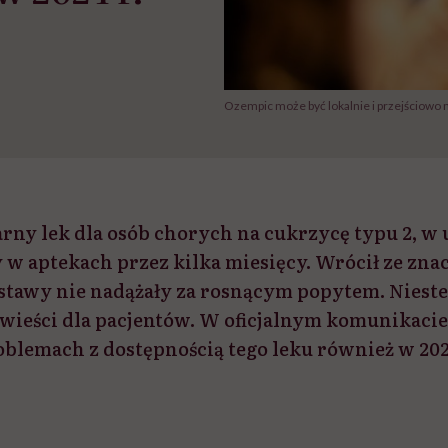
Ozempic może być lokalnie i przejściowo n
rny lek dla osób chorych na cukrzycę typu 2, w
y w aptekach przez kilka miesięcy. Wrócił ze zna
dostawy nie nadążały za rosnącym popytem. Niest
wieści dla pacjentów. W oficjalnym komunikaci
blemach z dostępnością tego leku również w 202