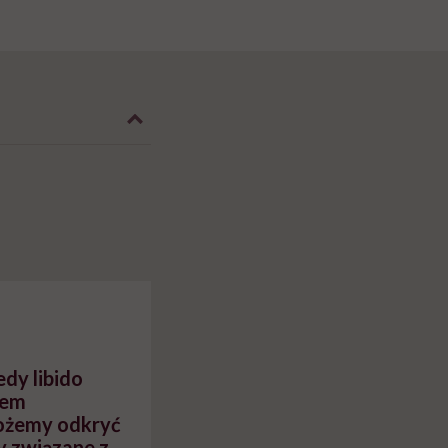
edy libido
wem
ożemy odkryć
y związane z