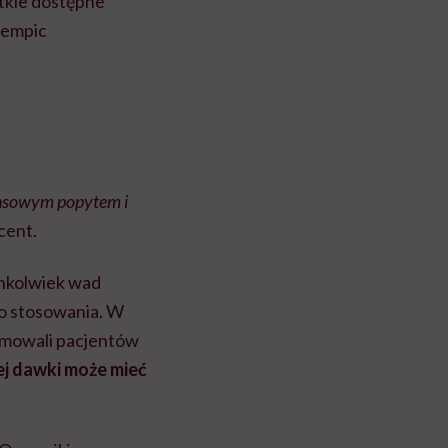
tkie dostępne
zempic
ensowym popytem i
cent.
chkolwiek wad
go stosowania. W
ormowali pacjentów
j dawki może mieć