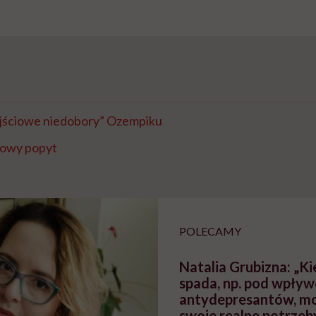
ejściowe niedobory” Ozempiku
owy popyt
POLECAMY
Natalia Grubizna: „Ki
spada, np. pod wpły
antydepresantów, m
swoje realne potrzeb