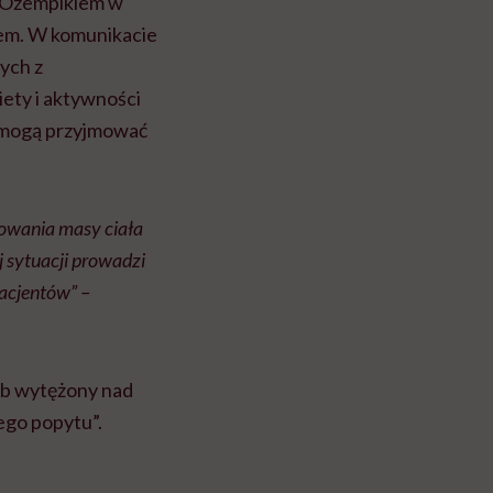
e Ozempikiem w
tem. W komunikacie
ych z
iety i aktywności
e mogą przyjmować
lowania masy ciała
 sytuacji prowadzi
acjentów” –
sób wytężony nad
ego popytu”.