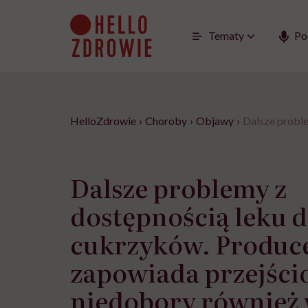
Go
to
content
Tematy
Po
HelloZdrowie
›
Choroby
›
Objawy
›
Dalsze proble
Dalsze problemy z
dostępnością leku d
cukrzyków. Produc
zapowiada przejści
niedobory również w