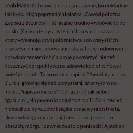
Leah Hazard:
To świetne spostrzeżenie, bo dokładnie
tak było. Moja poprzednia książka „Zawód położna.
Zapiski z dyżurów” – strasznie trudno wymówić to po
polsku (śmiech) – była listem miłosnym do zawodu,
który wykonuję, czyli położnictwa, i do wszystkich
przyszłych mam. Jej wydanie okazało się cudownym
doświadczeniem i chciałam je powtórzyć, ale też
poszerzyć perspektywę na zdrowie kobiet w nowy i
świeży sposób. Tylko o czym napisać? Siedziałam przy
biurku, głowiąc się nad pomysłami, aż przyszło do
mnie: „Napisz o macicy”. Od razu jednak siebie
zgasiłam: „Na pewno ktoś już to zrobił”. Bo przecież
niemożliwe było, żeby książka o macicy nie istniała,
skoro w księgarniach znajdziesz pozycje o sercu,
płucach, mózgu i pewnie ze sto o penisach*. A jednak