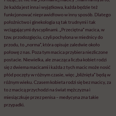
że każda jest inna i wyjątkowa, każda będzie też
funkcjonować nieprawidłowo w inny sposób. Dlatego
położnictwo i ginekologia są tak trudnymi i tak
wciągającymi dyscyplinami. „Przeciętna” macica, w
tzw. przodozgięciu, czyli pochylona w miednicy do
przodu, to „norma”, która opisuje zaledwie około
połowę z nas. Poza tym macica przybiera niezliczone
postacie. Niewielka, ale znacząca liczba kobiet rodzi
się z dwiema macicami i każda z tych macic może nosić
płód poczęty w różnym czasie, więc „bliźnięta” będą w
różnym wieku. Czasem kobieta rodzi się bez macicy, za
to z macicą przychodzi na świat mężczyzna i
miesiączkuje przez penisa – medycyna zna takie
przypadki.