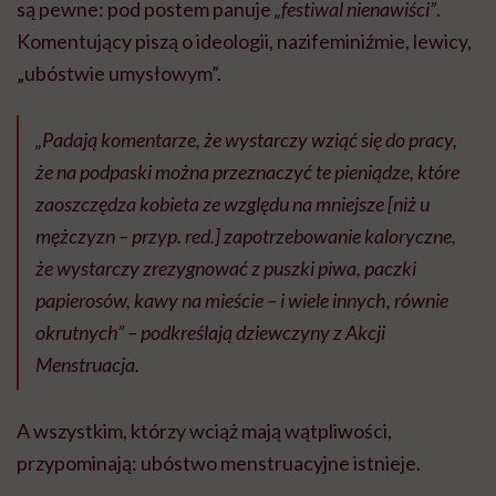
są pewne: pod postem panuje
„festiwal nienawiści”
.
Komentujący piszą o ideologii, nazifeminiźmie, lewicy,
„ubóstwie umysłowym”.
„Padają komentarze, że wystarczy wziąć się do pracy,
że na podpaski można przeznaczyć te pieniądze, które
zaoszczędza kobieta ze względu na mniejsze [
niż u
mężczyzn – przyp. red
.] zapotrzebowanie kaloryczne,
że wystarczy zrezygnować z puszki piwa, paczki
papierosów, kawy na mieście – i wiele innych, równie
okrutnych” – podkreślają dziewczyny z Akcji
Menstruacja.
A wszystkim, którzy wciąż mają wątpliwości,
przypominają: ubóstwo menstruacyjne istnieje.