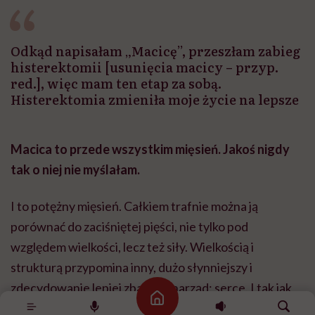
Odkąd napisałam „Macicę”, przeszłam zabieg
histerektomii [usunięcia macicy – przyp.
red.], więc mam ten etap za sobą.
Histerektomia zmieniła moje życie na lepsze
Macica to przede wszystkim mięsień. Jakoś nigdy
tak o niej nie myślałam.
I to potężny mięsień. Całkiem trafnie można ją
porównać do zaciśniętej pięści, nie tylko pod
względem wielkości, lecz też siły. Wielkością i
strukturą przypomina inny, dużo słynniejszy i
zdecydowanie lepiej zbadany narząd: serce. I tak jak
Strona główna
serce, składa się z trzech warstw. W przypadku