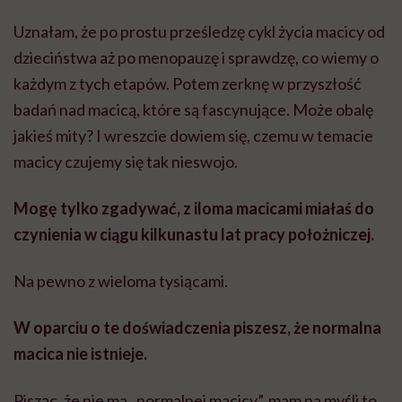
Uznałam, że po prostu prześledzę cykl życia macicy od
dzieciństwa aż po menopauzę i sprawdzę, co wiemy o
każdym z tych etapów. Potem zerknę w przyszłość
badań nad macicą, które są fascynujące. Może obalę
jakieś mity? I wreszcie dowiem się, czemu w temacie
macicy czujemy się tak nieswojo.
Mogę tylko zgadywać, z iloma macicami miałaś do
czynienia w ciągu kilkunastu lat pracy położniczej.
Na pewno z wieloma tysiącami.
W oparciu o te doświadczenia piszesz, że normalna
macica nie istnieje.
Pisząc, że nie ma „normalnej macicy”, mam na myśli to,