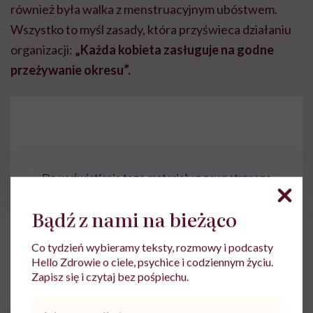
również była walka z menstruacyjnym ubóstwem.
Wszystko to myśl zasady, która przyświeca działaniu
organizacji:
„Każda kobieta zasługuje na godne
przeżywanie okresu”.
Do wyświetlenia tego materiału z zewnętrznego
serwisu (Instagram, Facebook, YouTube, itp.)
wymagana jest zgoda na pliki cookie.
Bądź z nami na bieżąco
Zmień ustawienia
Co tydzień wybieramy teksty, rozmowy i podcasty
Hello Zdrowie o ciele, psychice i codziennym życiu.
Zapisz się i czytaj bez pośpiechu.
Adres