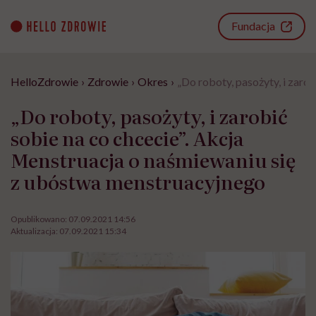
Go
to
Fundacja
content
HelloZdrowie
›
Zdrowie
›
Okres
›
„Do roboty, pasożyty, i zaro
„Do roboty, pasożyty, i zarobić
sobie na co chcecie”. Akcja
Menstruacja o naśmiewaniu się
z ubóstwa menstruacyjnego
Opublikowano:
07.09.2021 14:56
Aktualizacja:
07.09.2021 15:34