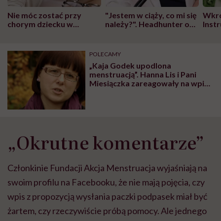
Nie móc zostać przy
"Jestem w ciąży, co mi się
Wkró
chorym dziecku w
należy?". Headhunter o
Inst
szpitalu to tortura.
zmianie pokoleniowej u
atak
"Przeszkadzać w tym
kobiet w ciąży na rynku
wars
może chyba tylko
pracy
eksp
POLECAMY
głupota i brak
„Kaja Godek upodlona
wyobraźni"
menstruacją”. Hanna Lis i Pani
Miesiączka zareagowały na wpis
działaczki
„Okrutne komentarze”
Członkinie Fundacji Akcja Menstruacja wyjaśniają na
swoim profilu na Facebooku, że nie mają pojęcia, czy
wpis z propozycją wysłania paczki podpasek miał być
żartem, czy rzeczywiście próbą pomocy. Ale jednego