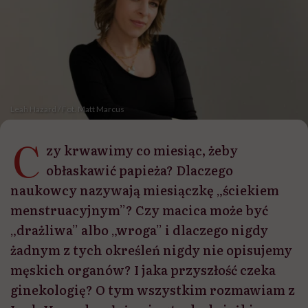
Leah Hazard / Fot. Matt Marcus
C
zy krwawimy co miesiąc, żeby
obłaskawić papieża? Dlaczego
naukowcy nazywają miesiączkę „ściekiem
menstruacyjnym”? Czy macica może być
„drażliwa” albo „wroga” i dlaczego nigdy
żadnym z tych określeń nigdy nie opisujemy
męskich organów? I jaka przyszłość czeka
ginekologię? O tym wszystkim rozmawiam z