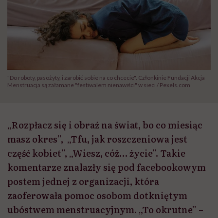
"Do roboty, pasożyty, i zarobić sobie na co chcecie". Członkinie Fundacji Akcja
Menstruacja są załamane "festiwalem nienawiści" w sieci / Pexels.com
„Rozpłacz się i obraź na świat, bo co miesiąc
masz okres”, „Tfu, jak roszczeniowa jest
część kobiet”, „Wiesz, cóż… życie”. Takie
komentarze znalazły się pod facebookowym
postem jednej z organizacji, która
zaoferowała pomoc osobom dotkniętym
ubóstwem menstruacyjnym. „To okrutne” –