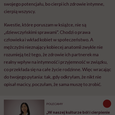
swojego potencjału, bo cierpi ich zdrowie intymne,
cierpią wszyscy.
Kwestie, które poruszam w książce, nie są
„dziewczyńskimi sprawami”. Chodzi o prawa
człowieka i wkład kobiet w społeczeństwo. A
mężczyźni nieznający kobiecej anatomii zwykle nie
rozumieją też tego, że zdrowie ich partnerek ma
realny wpływ na intymność i przyjemność w związku,
co przekłada się na całe życie rodzinne. Więc wracając
do twojego pytania: tak, gdy odkryłam, że nikt nie
opisał macicy, poczułam, że sama muszę to zrobić.
POLECAMY
„W naszej kulturze ból i cierpienie