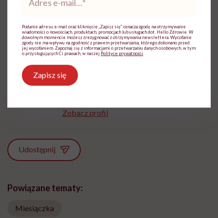
e-
mail
*
Podanie adresu e-mail oraz kliknięcie „Zapisz się” oznacza zgodę na otrzymywanie
wiadomości o nowościach, produktach, promocjach lub usługach dot. Hello Zdrowie. W
dowolnym momencie możesz zrezygnować z otrzymywania newslettera. Wycofanie
zgody nie ma wpływu na zgodność z prawem przetwarzania, którego dokonano przed
jej wycofaniem. Zapoznaj się z informacjami o przetwarzaniu danych osobowych, w tym
o przysługujących Ci prawach, w naszej
Polityce prywatności
.
Ewelina Kaczmarczyk
Zapisz się
Dziennikarka, której temat zdrowia zawsze
był bliski. Związana była m.in. z TVN,
Polską Agencją Prasową i Wirtualną Polską
Zobacz profil
Udostępnij
Powiązane tematy:
Miesiączka