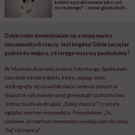
kobiet są traktowane jako coś
normalnego” – mówi ginekolożka
dr Karen Tang
Dzięki tobie dowiedziałam się o mojej macicy
niesamowitych rzeczy. Jest boginią! Gdzie zaczęłaś
podróż do miejsca, z którego wszyscy pochodzimy?
W Muzeum Anatomicznym w Edynburgu. Spotkałam
tam dwie młode kobiety, które, mijając mnie,
wzdrygnęły się na widok macic umieszczonych w
słojach w sali poświęconej ginekologii i położnictwu.
Jedna rzuciła do drugiej: „Dalej, macice!” i ruszyły
oglądać martwe niemowlęta. Pomyślałem: „To
ciekawe, że martwe niemowlęta wydają nam się mniej
‘fuj’ niż macica”.