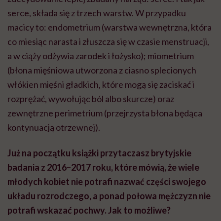
serce, składa się z trzech warstw. W przypadku
macicy to: endometrium (warstwa wewnętrzna, która
co miesiąc narasta i złuszcza się w czasie menstruacji,
a w ciąży odżywia zarodek i łożysko); miometrium
(błona mięśniowa utworzona z ciasno splecionych
włókien mięśni gładkich, które mogą się zaciskać i
rozprężać, wywołując ból albo skurcze) oraz
zewnętrzne perimetrium (przejrzysta błona będąca
kontynuacją otrzewnej).
Już na początku książki przytaczasz brytyjskie
badania z 2016–2017 roku, które mówią, że wiele
młodych kobiet nie potrafi nazwać części swojego
układu rozrodczego, a ponad połowa mężczyzn nie
potrafi wskazać pochwy. Jak to możliwe?