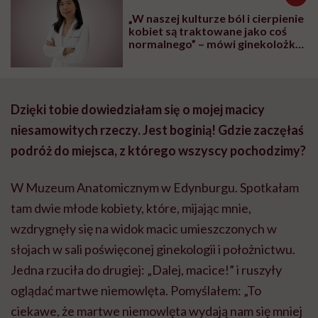
„W naszej kulturze ból i cierpienie
kobiet są traktowane jako coś
normalnego” – mówi ginekolożka
dr Karen Tang
Dzięki tobie dowiedziałam się o mojej macicy
niesamowitych rzeczy. Jest boginią! Gdzie zaczęłaś
podróż do miejsca, z którego wszyscy pochodzimy?
W Muzeum Anatomicznym w Edynburgu. Spotkałam
tam dwie młode kobiety, które, mijając mnie,
wzdrygnęły się na widok macic umieszczonych w
słojach w sali poświęconej ginekologii i położnictwu.
Jedna rzuciła do drugiej: „Dalej, macice!” i ruszyły
oglądać martwe niemowlęta. Pomyślałem: „To
ciekawe, że martwe niemowlęta wydają nam się mniej