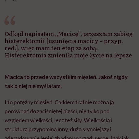
Odkąd napisałam „Macicę”, przeszłam zabieg
histerektomii [usunięcia macicy – przyp.
red.], więc mam ten etap za sobą.
Histerektomia zmieniła moje życie na lepsze
Macica to przede wszystkim mięsień. Jakoś nigdy
tak o niej nie myślałam.
I to potężny mięsień. Całkiem trafnie można ją
porównać do zaciśniętej pięści, nie tylko pod
względem wielkości, lecz też siły. Wielkością i
strukturą przypomina inny, dużo słynniejszy i
zdecydowanie lepiej zbadany narząd: serce. I tak jak