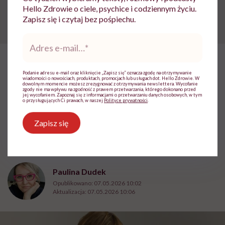
skonsultować się z lekarzem.
Hello Zdrowie o ciele, psychice i codziennym życiu.
Zapisz się i czytaj bez pośpiechu.
Adres
e-
mail
*
HelloZdrowie
›
Zdrowie
›
Okres
›
Leah Hazard: „Gdyby to męż
Podanie adresu e-mail oraz kliknięcie „Zapisz się” oznacza zgodę na otrzymywanie
wiadomości o nowościach, produktach, promocjach lub usługach dot. Hello Zdrowie. W
dowolnym momencie możesz zrezygnować z otrzymywania newslettera. Wycofanie
Leah Hazard: „Gdyby to
zgody nie ma wpływu na zgodność z prawem przetwarzania, którego dokonano przed
jej wycofaniem. Zapoznaj się z informacjami o przetwarzaniu danych osobowych, w tym
o przysługujących Ci prawach, w naszej
Polityce prywatności
.
mężczyźni doświadczali
okresów, od dawna byłyby
Zapisz się
bezbolesne lub zlikwidowane”
Paulina Dudek
Opublikowano:
07.05.2026 10:02
Aktualizacja:
07.05.2026 10:06