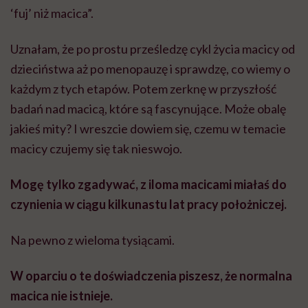
‘fuj’ niż macica”.
Uznałam, że po prostu prześledzę cykl życia macicy od
dzieciństwa aż po menopauzę i sprawdzę, co wiemy o
każdym z tych etapów. Potem zerknę w przyszłość
badań nad macicą, które są fascynujące. Może obalę
jakieś mity? I wreszcie dowiem się, czemu w temacie
macicy czujemy się tak nieswojo.
Mogę tylko zgadywać, z iloma macicami miałaś do
czynienia w ciągu kilkunastu lat pracy położniczej.
Na pewno z wieloma tysiącami.
W oparciu o te doświadczenia piszesz, że normalna
macica nie istnieje.