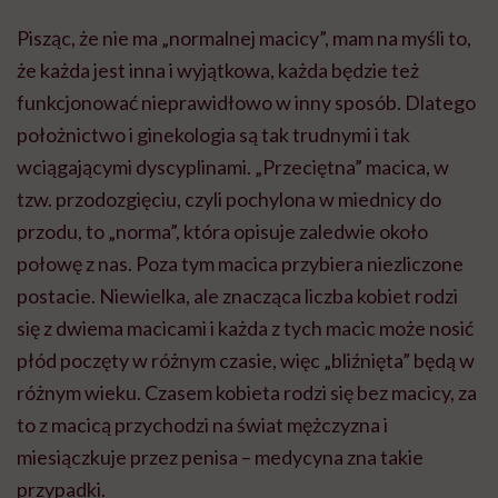
Pisząc, że nie ma „normalnej macicy”, mam na myśli to,
że każda jest inna i wyjątkowa, każda będzie też
funkcjonować nieprawidłowo w inny sposób. Dlatego
położnictwo i ginekologia są tak trudnymi i tak
wciągającymi dyscyplinami. „Przeciętna” macica, w
tzw. przodozgięciu, czyli pochylona w miednicy do
przodu, to „norma”, która opisuje zaledwie około
połowę z nas. Poza tym macica przybiera niezliczone
postacie. Niewielka, ale znacząca liczba kobiet rodzi
się z dwiema macicami i każda z tych macic może nosić
płód poczęty w różnym czasie, więc „bliźnięta” będą w
różnym wieku. Czasem kobieta rodzi się bez macicy, za
to z macicą przychodzi na świat mężczyzna i
miesiączkuje przez penisa – medycyna zna takie
przypadki.