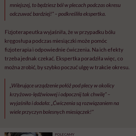
mniejszej, to będziesz ból w plecach podczas okresu
odczuwać bardziej!” – podkreśliła ekspertka.
Fizjoterapeutka wyjaśniła, że w przypadku bólu
kręgosłupa podczas miesiączki może pomóc
fizjoterapia i odpowiednie ćwiczenia. Na ich efekty
trzeba jednak czekać. Ekspertka poradziła więc, co
można zrobić, by szybko poczuć ulgę w trakcie okresu.
„Wibrujące urządzenie połóż pod plecy w okolicy
krzyżowo-lędźwiowej i odpocznij tak chwilę” –
wyjaśniła i dodała: „Ćwiczenia są rozwiązaniem na
wiele przyczyn bolesnych miesiączek!”
POLECAMY