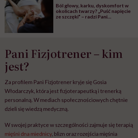
Ból głowy, karku, dyskomfort w
okolicach twarzy? „Puść napięcie
ze szczęki” – radzi Pani
Fizjotrener
Pani Fizjotrener – kim
jest?
Za profilem Pani Fizjotrener kryje się Gosia
Włodarczyk, która jest fizjoterapeutką i trenerką
personalną. W mediach społecznościowych chętnie
dzieli się wiedzą medyczną.
W swojej praktyce w szczególności zajmuje się terapią
mięśni dna miednicy
, blizn oraz rozejścia mięśnia