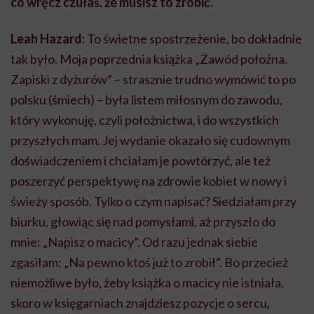
co wręcz czułaś, że musisz to zrobić.
Leah Hazard:
To świetne spostrzeżenie, bo dokładnie
tak było. Moja poprzednia książka „Zawód położna.
Zapiski z dyżurów” – strasznie trudno wymówić to po
polsku (śmiech) – była listem miłosnym do zawodu,
który wykonuję, czyli położnictwa, i do wszystkich
przyszłych mam. Jej wydanie okazało się cudownym
doświadczeniem i chciałam je powtórzyć, ale też
poszerzyć perspektywę na zdrowie kobiet w nowy i
świeży sposób. Tylko o czym napisać? Siedziałam przy
biurku, głowiąc się nad pomysłami, aż przyszło do
mnie: „Napisz o macicy”. Od razu jednak siebie
zgasiłam: „Na pewno ktoś już to zrobił”. Bo przecież
niemożliwe było, żeby książka o macicy nie istniała,
skoro w księgarniach znajdziesz pozycje o sercu,