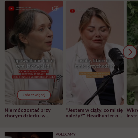
Zobacz więcej
Nie móc zostać przy
"Jestem w ciąży, co mi się
Wkró
chorym dziecku w
należy?". Headhunter o
Inst
szpitalu to tortura.
zmianie pokoleniowej u
atak
"Przeszkadzać w tym
kobiet w ciąży na rynku
wars
może chyba tylko
pracy
eksp
POLECAMY
głupota i brak