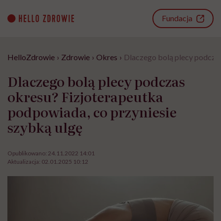
Go
to
Fundacja
content
HelloZdrowie
›
Zdrowie
›
Okres
›
Dlaczego bolą plecy podczas
Dlaczego bolą plecy podczas
okresu? Fizjoterapeutka
podpowiada, co przyniesie
szybką ulgę
Opublikowano:
24.11.2022 14:01
Aktualizacja:
02.01.2025 10:12