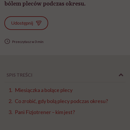
bólem pleców podczas okresu.
Udostępnij
Przeczytasz w 3 min
SPIS TREŚCI
Miesiączka a bolące plecy
Co zrobić, gdy bolą plecy podczas okresu?
Pani Fizjotrener – kim jest?