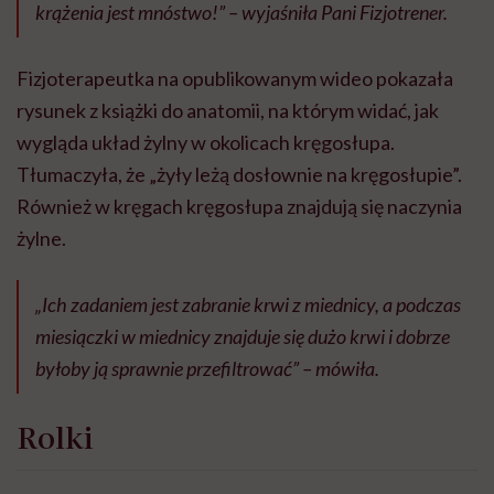
krążenia jest mnóstwo!” – wyjaśniła Pani Fizjotrener.
Fizjoterapeutka na opublikowanym wideo pokazała
rysunek z książki do anatomii, na którym widać, jak
wygląda układ żylny w okolicach kręgosłupa.
Tłumaczyła, że „żyły leżą dosłownie na kręgosłupie”.
Również w kręgach kręgosłupa znajdują się naczynia
żylne.
„Ich zadaniem jest zabranie krwi z miednicy, a podczas
miesiączki w miednicy znajduje się dużo krwi i dobrze
byłoby ją sprawnie przefiltrować” – mówiła.
Rolki