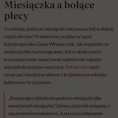
Miesiączka a bolące
plecy
Co miesiąc podczas miesiączki odczuwasz ból w dolnej
części pleców? Problem ten wzięła na tapet
fizjoterapeutka Gosia Włodarczyk. Jak wyjaśniła na
swoim profilu na Instagramie, ból w okolicy kości
krzyżowej może zwiastować nadmiernie napięte
więzadła krzyżowo-maciczne.
Ból pleców
może
oznaczać również problemy z krążeniem w odcinku
lędźwiowo-krzyżowym.
„Rozpierający ból pleców podczas miesiączki albo
nawet przed miesiączką? Zazwyczaj to ból związany z
naczyniami krwionośnymi. A przyczyn zaburzenia