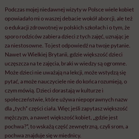
Podczas mojej niedawnej wizyty w Polsce wiele kobiet
opowiadało mi o waszej debacie wokół aborcji, ale też
o edukacji zdrowotnej w polskich szkołach i o tym, że
sporo rodziców zabiera dzieci z tych zajęć, uznając je
za niestosowne. To jest odpowiedź na twoje pytanie.
Nawet w Wielkiej Brytanii, gdzie większość dzieci
uczęszcza na te zajęcia, braki w wiedzy są ogromne.
Może dzieci nie uważają na lekcji, może wstydzą się
pytać, a może nauczyciele nie do końca rozumieją, o
czym mówią. Dzieci dorastają w kulturze i
społeczeństwie, które używa niepoprawnych nazw
dla „tych” części ciała. Więc jeśli zapytasz większość
mężczyzn, a nawet większość kobiet, „gdzie jest
pochwa?”, to wskażą część zewnętrzną, czyli srom, a
pochwa znajduje się w miednicy.