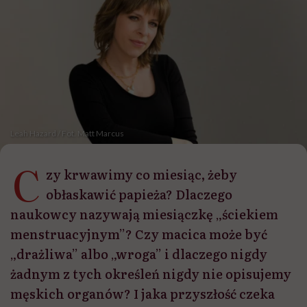
Leah Hazard / Fot. Matt Marcus
C
zy krwawimy co miesiąc, żeby
obłaskawić papieża? Dlaczego
naukowcy nazywają miesiączkę „ściekiem
menstruacyjnym”? Czy macica może być
„drażliwa” albo „wroga” i dlaczego nigdy
żadnym z tych określeń nigdy nie opisujemy
męskich organów? I jaka przyszłość czeka