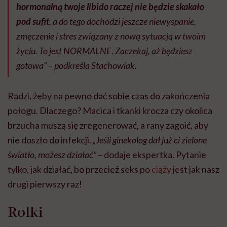
hormonalną twoje libido raczej nie będzie skakało
pod sufit
, a do tego dochodzi jeszcze niewyspanie,
zmęczenie i stres związany z nową sytuacją w twoim
życiu. To jest NORMALNE. Zaczekaj, aż będziesz
gotowa” – podkreśla Stachowiak.
Radzi, żeby na pewno dać sobie czas do zakończenia
połogu. Dlaczego? Macica i tkanki krocza czy okolica
brzucha muszą się zregenerować, a rany zagoić, aby
nie doszło do infekcji.
„Jeśli ginekolog dał już ci zielone
światło, możesz działać”
– dodaje ekspertka. Pytanie
tylko, jak działać, bo przecież seks po
ciąży
jest jak nasz
drugi pierwszy raz!
Rolki