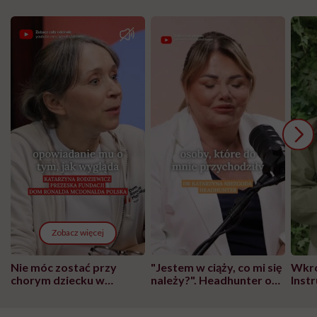
Zobacz więcej
Nie móc zostać przy
"Jestem w ciąży, co mi się
Wkró
chorym dziecku w
należy?". Headhunter o
Inst
szpitalu to tortura.
zmianie pokoleniowej u
atak
"Przeszkadzać w tym
kobiet w ciąży na rynku
wars