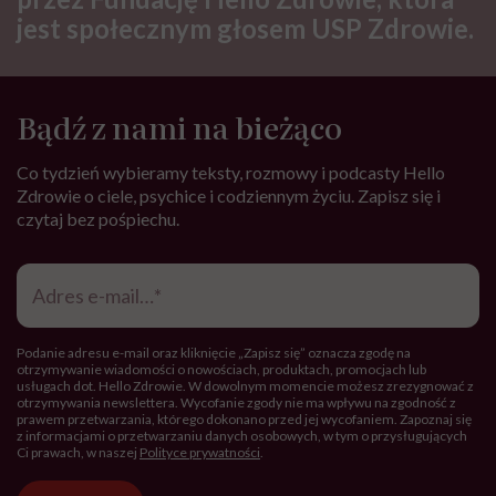
jest społecznym głosem USP Zdrowie.
Bądź z nami na bieżąco
Co tydzień wybieramy teksty, rozmowy i podcasty Hello
Zdrowie o ciele, psychice i codziennym życiu. Zapisz się i
czytaj bez pośpiechu.
Adres
e-
mail
*
Podanie adresu e-mail oraz kliknięcie „Zapisz się” oznacza zgodę na
otrzymywanie wiadomości o nowościach, produktach, promocjach lub
usługach dot. Hello Zdrowie. W dowolnym momencie możesz zrezygnować z
otrzymywania newslettera. Wycofanie zgody nie ma wpływu na zgodność z
prawem przetwarzania, którego dokonano przed jej wycofaniem. Zapoznaj się
z informacjami o przetwarzaniu danych osobowych, w tym o przysługujących
Ci prawach, w naszej
Polityce prywatności
.