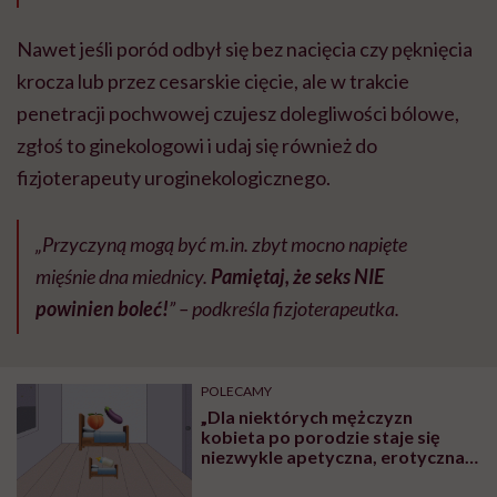
Nawet jeśli poród odbył się bez nacięcia czy pęknięcia
krocza lub przez cesarskie cięcie, ale w trakcie
penetracji pochwowej czujesz dolegliwości bólowe,
zgłoś to ginekologowi i udaj się również do
fizjoterapeuty uroginekologicznego.
„Przyczyną mogą być m.in. zbyt mocno napięte
mięśnie dna miednicy.
Pamiętaj, że seks NIE
powinien boleć!
” – podkreśla fizjoterapeutka.
POLECAMY
„Dla niektórych mężczyzn
kobieta po porodzie staje się
niezwykle apetyczna, erotyczna,
pociągająca właśnie z tego
względu, że jest tą «krainą