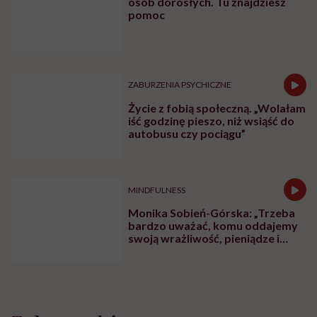
osób dorosłych. Tu znajdziesz
pomoc
ZABURZENIA PSYCHICZNE
Życie z fobią społeczną. „Wolałam
iść godzinę pieszo, niż wsiąść do
autobusu czy pociągu”
MINDFULNESS
Monika Sobień-Górska: „Trzeba
bardzo uważać, komu oddajemy
swoją wrażliwość, pieniądze i
zaufanie”