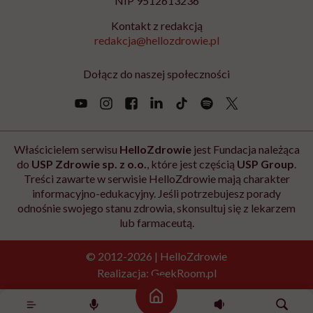
NIP 9512613236
Kontakt z redakcją
redakcja@hellozdrowie.pl
Dołącz do naszej społeczności
Właścicielem serwisu
HelloZdrowie
jest Fundacja należąca
do
USP Zdrowie sp. z o.o.
, które jest częścią
USP Group
.
Treści zawarte w serwisie HelloZdrowie mają charakter
informacyjno-edukacyjny. Jeśli potrzebujesz porady
odnośnie swojego stanu zdrowia, skonsultuj się z lekarzem
lub farmaceutą.
© 2012-2026 | HelloZdrowie
Realizacja:
GeekRoom.pl
Strona główna