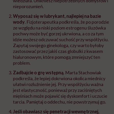
wiedziała. Unikniesz niepotrzebnych domysłów i
nieporozumień.
Wyposaż się w lubrykant, najlepiej na bazie
wody
. Fizjoterapeutka podkreśla, że po porodzie
ze względu na niski poziom estrogenu śluzówka
pochwy może być gorzej ukrwiona, a co za tym
idzie możesz odczuwać suchość przy współżyciu.
Zapytaj swojego ginekologa, czy warto byłoby
zastosować przez jakiś czas globulki z kwasem
hialuronowym, które pomogą zmniejszyć ten
problem.
Zadbajcie o grę wstępną
. Marta Stachowiak
podkreśla, że lepiej dokrwiona okolica miednicy
ułatwi rozluźnienie jej. Przy współżyciu ważna
jest elastyczność, ponieważ przy zaciśniętych
mięśniach może pojawić się dyskomfort i uczucie
tarcia. Pamiętaj o oddechu, nie powstrzymuj go.
Jeśli obawiasz się penetracji wewnętrznej,