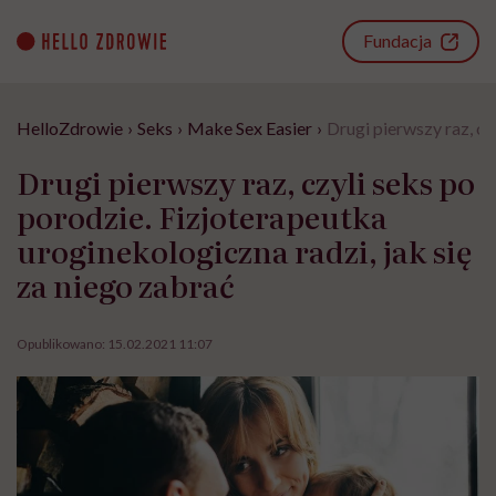
Go
to
Fundacja
content
HelloZdrowie
›
Seks
›
Make Sex Easier
›
Drugi pierwszy raz, cz
Drugi pierwszy raz, czyli seks po
porodzie. Fizjoterapeutka
uroginekologiczna radzi, jak się
za niego zabrać
Opublikowano:
15.02.2021 11:07