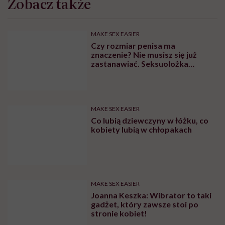
Zobacz także
MAKE SEX EASIER
Czy rozmiar penisa ma
znaczenie? Nie musisz się już
zastanawiać. Seksuolożka
Katarzyna Koczułap właśnie to
wyjaśniła
MAKE SEX EASIER
Co lubią dziewczyny w łóżku, co
kobiety lubią w chłopakach
MAKE SEX EASIER
Joanna Keszka: Wibrator to taki
gadżet, który zawsze stoi po
stronie kobiet!