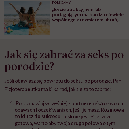
może chyba tylko
pracy
eksp
POLECAMY
głupota i brak
„Bycie atrakcyjnym lub
wyobraźni"
pociągającym ma bardzo niewiele
wspólnego z rozmiarem ubrań,
zaś z naszym stosunkiem do ciała
i akceptacją”
Jak się zabrać za seks po
porodzie?
Jeśli obawiasz się powrotu do seksu po porodzie, Pani
Fizjoterapeutka ma kilka rad, jak się za to zabrać:
Porozmawiaj wcześniej z partnerem/ką o swoich
obawach i oczekiwaniach, jeśli je masz.
Rozmowa
to klucz do sukcesu
. Jeśli nie jesteś jeszcze
gotowa, warto aby twoja druga połowa o tym