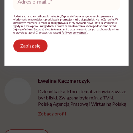
e-
mail
*
Zmień ustawienia
Podanie adresu e-mail oraz kliknięcie „Zapisz się” oznacza zgodę na otrzymywanie
wiadomości o nowościach, produktach, promocjach lub usługach dot. Hello Zdrowie. W
dowolnym momencie możesz zrezygnować z otrzymywania newslettera. Wycofanie
zgody nie ma wpływu na zgodność z prawem przetwarzania, którego dokonano przed
jej wycofaniem. Zapoznaj się z informacjami o przetwarzaniu danych osobowych, w tym
o przysługujących Ci prawach, w naszej
Polityce prywatności
.
Zapisz się
Ewelina Kaczmarczyk
Dziennikarka, której temat zdrowia zawsze
był bliski. Związana była m.in. z TVN,
Polską Agencją Prasową i Wirtualną Polską
Zobacz profil