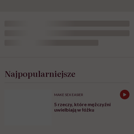
Prawna
wyprawka
ciążowa.
Najpopularniejsze
Marzena
Pilarz-
Herzyk:
„Młodzi
MAKE SEX EASIER
rodzice
nie
5 rzeczy, które mężczyźni
znają
uwielbiają w łóżku
swoich
praw”