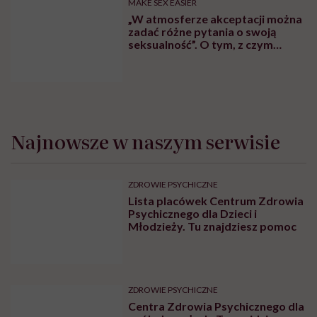
MAKE SEX EASIER
„W atmosferze akceptacji można
zadać różne pytania o swoją
seksualność”. O tym, z czym
przychodzimy do gabinetu
seksuologa, mówi
psychoterapeuta i seksuolog
Daniel Cysarz
Najnowsze w naszym serwisie
ZDROWIE PSYCHICZNE
Lista placówek Centrum Zdrowia
Psychicznego dla Dzieci i
Młodzieży. Tu znajdziesz pomoc
ZDROWIE PSYCHICZNE
Centra Zdrowia Psychicznego dla