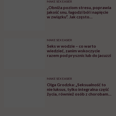
MAKE SEX EASIER
„Obniża poziom stresu, poprawia
jakość snu, łagodzi ból i napięcie
w związku”. Jak często
powinniśmy uprawiać seks?
MAKE SEX EASIER
Seks w wodzie – co warto
wiedzieć, zanim wskoczycie
razem pod prysznic lub do jacuzzi
MAKE SEX EASIER
Olga Grodzka: „Seksualność to
nie luksus, tylko integralna część
życia, również osób z chorobami
psychicznymi”