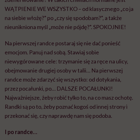
WĄTPIENIE WE WSZYSTKO – od klasycznego „co ja
na siebie włożę?” po „czy się spodobam?”, a także
nieunikniona myśl „może nie pójdę?”. SPOKOJNIE!
Na pierwszej randce postaraj się nie dać ponieść
emocjom. Panuj nad sobą. Stawiaj sobie
niewygórowane cele: trzymanie się za ręce na ulicy,
obejmowanie drugiej osoby w talii… Na pierwszej
randce może zdarzyć się wszystko: od dotykania,
przez pocałunki, po… DALSZE POCAŁUNKI!
Najważniejsze, żeby robić tylko to, na co masz ochotę.
Randki są po to, żeby poznać kogoś od innej strony i
przekonać się, czy naprawdę nam się podoba.
I po randce…