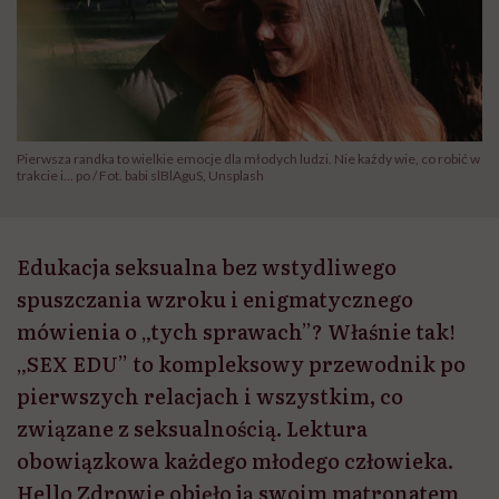
Pierwsza randka to wielkie emocje dla młodych ludzi. Nie każdy wie, co robić w
trakcie i... po / Fot. babi slBlAguS, Unsplash
Edukacja seksualna bez wstydliwego
spuszczania wzroku i enigmatycznego
mówienia o „tych sprawach”? Właśnie tak!
„SEX EDU” to kompleksowy przewodnik po
pierwszych relacjach i wszystkim, co
związane z seksualnością. Lektura
obowiązkowa każdego młodego człowieka.
Hello Zdrowie objęło ją swoim matronatem