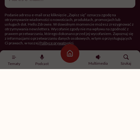
mail
*
Podanie adresu e-mail oraz kliknięcie „Zapisz się” oznacza zgodę na
otrzymywanie wiadomości o nowościach, produktach, promocjach lub
usługach dot. Hello Zdrowie. W dowolnym momencie możesz zrezygnować z
otrzymywania newslettera. Wycofanie zgody nie ma wpływu na zgodność z
prawem przetwarzania, którego dokonano przed jej wycofaniem. Zapoznaj się
z informacjami o przetwarzaniu danych osobowych, w tym o przysługujących
Ci prawach, w naszej
Polityce prywatności
.
Strona główna
Zapisz się
Multimedia
Szukaj
Tematy
Podcast
Newsletter Hello Zdrowie
O nas
Archiwum artykułów
Polityka prywatności
Zmiana ustawień prywatności
Kontakt