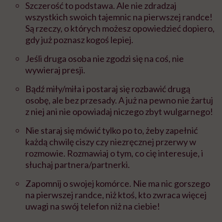
Szczerość to podstawa. Ale nie zdradzaj
wszystkich swoich tajemnic na pierwszej randce!
Są rzeczy, o których możesz opowiedzieć dopiero,
gdy już poznasz kogoś lepiej.
Jeśli druga osoba nie zgodzi się na coś, nie
wywieraj presji.
Bądź miły/miła i postaraj się rozbawić drugą
osobę, ale bez przesady. A już na pewno nie żartuj
z niej ani nie opowiadaj niczego zbyt wulgarnego!
Nie staraj się mówić tylko po to, żeby zapełnić
każdą chwilę ciszy czy niezręcznej przerwy w
rozmowie. Rozmawiaj o tym, co cię interesuje, i
słuchaj partnera/partnerki.
Zapomnij o swojej komórce. Nie ma nic gorszego
na pierwszej randce, niż ktoś, kto zwraca więcej
uwagi na swój telefon niż na ciebie!