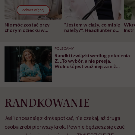
Zobacz więcej
Nie móc zostać przy
"Jestem w ciąży, co mi się
Wkró
chorym dziecku w
należy?". Headhunter o
Inst
szpitalu to tortura.
zmianie pokoleniowej u
atak
"Przeszkadzać w tym
kobiet w ciąży na rynku
wars
może chyba tylko
pracy
eksp
POLECAMY
głupota i brak
Randki i związki według pokolenia
wyobraźni"
Z. „To wybór, a nie presja.
Wolność jest ważniejsza niż
status” – mówi Paulina Jęczmień,
psycholożka, seksuolożka
RANDKOWANIE
Jeśli chcesz się z kimś spotkać, nie czekaj, aż druga
osoba zrobi pierwszy krok. Pewnie będziesz się czuć