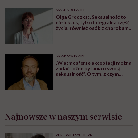
MAKE SEX EASIER
Olga Grodzka: „Seksualność to
nie luksus, tylko integralna część
życia, również osób z chorobami
psychicznymi”
MAKE SEX EASIER
„W atmosferze akceptacji można
zadać różne pytania o swoją
seksualność”. O tym, z czym
przychodzimy do gabinetu
seksuologa, mówi
psychoterapeuta i seksuolog
Daniel Cysarz
Najnowsze w naszym serwisie
ZDROWIE PSYCHICZNE