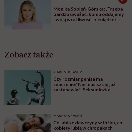
Monika Sobień-Górska: „Trzeba
bardzo uważać, komu oddajemy
swoją wrażliwość, pieniądze i
zaufanie”
Zobacz także
MAKE SEX EASIER
Czy rozmiar penisa ma
znaczenie? Nie musisz się już
zastanawiać. Seksuolożka
Katarzyna Koczułap właśnie to
wyjaśniła
MAKE SEX EASIER
Co lubią dziewczyny w łóżku, co
kobiety lubią w chłopakach