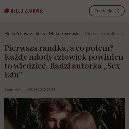
Go
to
Fundacja
content
HelloZdrowie
›
Seks
›
Make Sex Easier
›
Pierwsza randka, a co
Pierwsza randka, a co potem?
Każdy młody człowiek powinien
to wiedzieć. Radzi autorka „Sex
Edu”
Opublikowano:
09.04.2025 08:18