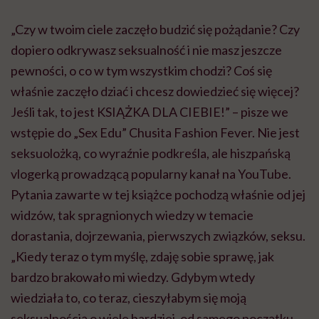
„Czy w twoim ciele zaczęło budzić się pożądanie? Czy
dopiero odkrywasz seksualność i nie masz jeszcze
pewności, o co w tym wszystkim chodzi? Coś się
właśnie zaczęło dziać i chcesz dowiedzieć się więcej?
Jeśli tak, to jest KSIĄŻKA DLA CIEBIE!” – pisze we
wstępie do „Sex Edu” Chusita Fashion Fever. Nie jest
seksuolożką, co wyraźnie podkreśla, ale hiszpańską
vlogerką prowadzącą popularny kanał na YouTube.
Pytania zawarte w tej książce pochodzą właśnie od jej
widzów, tak spragnionych wiedzy w temacie
dorastania, dojrzewania, pierwszych związków, seksu.
„Kiedy teraz o tym myślę, zdaję sobie sprawę, jak
bardzo brakowało mi wiedzy. Gdybym wtedy
wiedziała to, co teraz, cieszyłabym się moją
seksualnością o wiele bardziej, od samego początku.