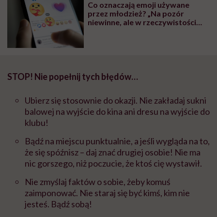
Co oznaczają emoji używane
przez młodzież? „Na pozór
niewinne, ale w rzeczywistości
skrywają głębszy przekaz”
STOP! Nie popełnij tych błędów…
Ubierz się stosownie do okazji. Nie zakładaj sukni
balowej na wyjście do kina ani dresu na wyjście do
klubu!
Bądź na miejscu punktualnie, a jeśli wygląda na to,
że się spóźnisz – daj znać drugiej osobie! Nie ma
nic gorszego, niż poczucie, że ktoś cię wystawił.
Nie zmyślaj faktów o sobie, żeby komuś
zaimponować. Nie staraj się być kimś, kim nie
jesteś. Bądź sobą!