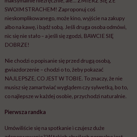
maksymalnie niezręcznie, ale… ZMIERZ SIĘ ZE
SWOIM STRACHEM! Zaproponuj coś
nieskomplikowanego, może kino, wyjście na zakupy
albo na kawę, i bądź sobą. Jeśli druga osoba odmówi,
nic się nie stało – a jeśli się zgodzi, BAWCIE SIĘ
DOBRZE!
Nie chodzi o popisanie się przed drugą osobą,
gwiazdorzenie – chodzi o to, żeby pokazać
NAJLEPSZE, CO JEST W TOBIE. To znaczy, że nie
musisz się zamartwiać wyglądem czy sylwetką, bo to,
co najlepsze w każdej osobie, przychodzi naturalnie.
Pierwsza randka
Umówiliście się na spotkanie i czujesz duże
zdenerwowanie? W takich chwilach normalne jest