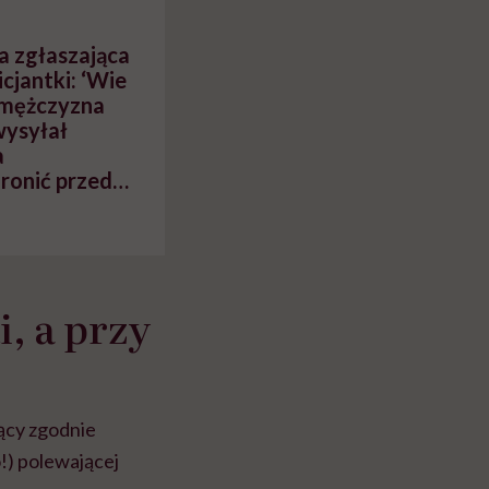
ta zgłaszająca
icjantki: ‘Wie
 mężczyzna
wysyłał
a
hronić przed
iskich?
i, a przy
jący zgodnie
o!) polewającej