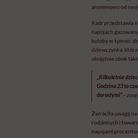
anonimowo od swoj
Kadr przedstawia sy
napojach gazowanych
byłoby w tym nic d
dziewczynka, która 
obojętnie obok tak
„Kilkuletnie dziec
Godzina 23 to czas
dorosłymi”
– zaap
Zwróciła uwagę na 
rodzinnych i towarzy
napojami procentow