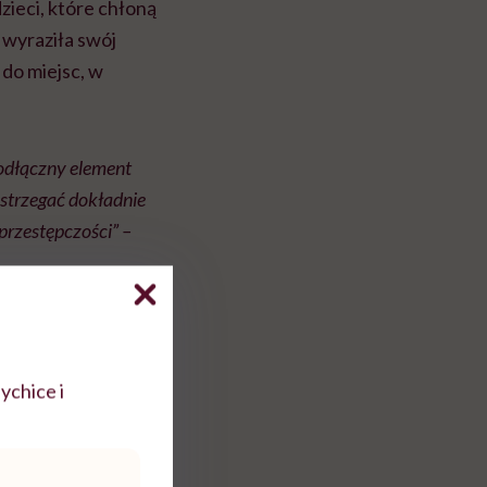
zieci, które chłoną
 wyraziła swój
 do miejsc, w
eodłączny element
postrzegać dokładnie
przestępczości” –
ychice i