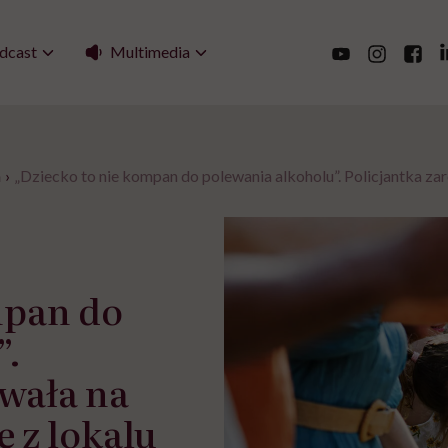
Multimedia
dcast
a
›
„Dziecko to nie kompan do polewania alkoholu”. Policjantka za
mpan do
”.
owała na
e z lokalu