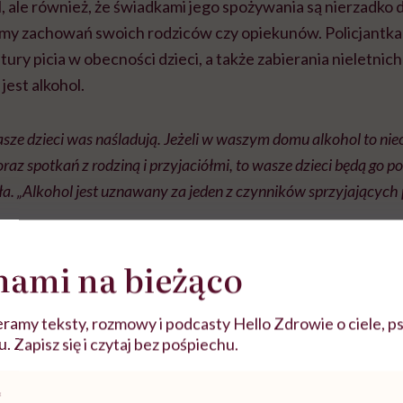
l, ale również, że świadkami jego spożywania są nierzadko d
my zachowań swoich rodziców czy opiekunów. Policjantka
ury picia w obecności dzieci, a także zabierania nieletnich
est alkohol.
asze dzieci was naśladują. Jeżeli w waszym domu alkohol to ni
oraz spotkań z rodziną i przyjaciółmi, to wasze dzieci będą go 
ła. „Alkohol jest uznawany za jeden z czynników sprzyjających 
nami na bieżąco
ramy teksty, rozmowy i podcasty Hello Zdrowie o ciele, ps
 Zapisz się i czytaj bez pośpiechu.