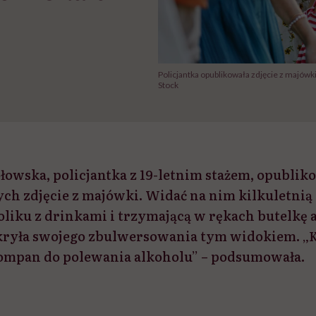
Policjantka opublikowała zdjęcie z majówk
Stock
łowska, policjantka z 19-letnim stażem, opubli
ch zdjęcie z majówki. Widać na nim kilkuletni
oliku z drinkami i trzymającą w rękach butelkę 
 kryła swojego zbulwersowania tym widokiem. „K
kompan do polewania alkoholu” – podsumowała.