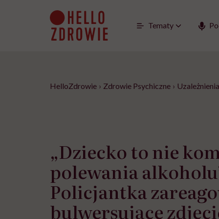
Go
to
content
Tematy
Po
HelloZdrowie
›
Zdrowie Psychiczne
›
Uzależnieni
„Dziecko to nie ko
polewania alkoholu
Policjantka zareag
bulwersujące zdjęci