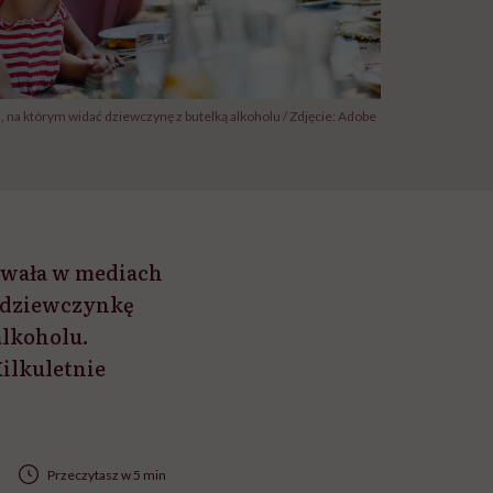
i, na którym widać dziewczynę z butelką alkoholu / Zdjęcie: Adobe
kowała w mediach
ą dziewczynkę
alkoholu.
ilkuletnie
Przeczytasz w 5 min