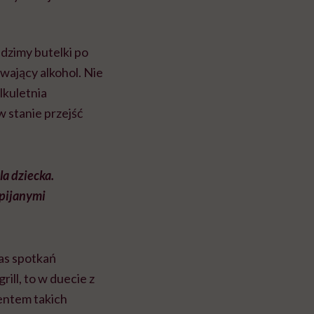
idzimy butelki po
wający alkohol. Nie
lkuletnia
w stanie przejść
la dziecka.
 pijanymi
zas spotkań
rill, to w duecie z
entem takich