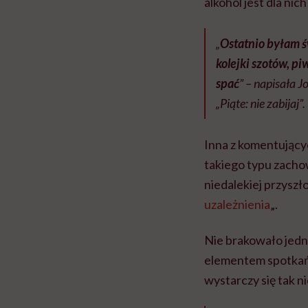
alkohol jest dla nic
„
Ostatnio byłam ś
kolejki szotów, piw
spać
” – napisała 
„Piąte: nie zabijaj”.
Inna z komentujący
takiego typu zacho
niedalekiej przyszł
uzależnienia
„.
Nie brakowało jedna
elementem spotkań 
wystarczy się tak n