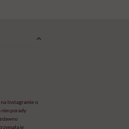
l na Instagramie o
a nim porady
Niedawno
trzymała je