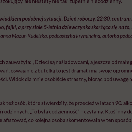
h szokujący, ale niestety nie taki zupełnie niecodzienny.
wiadkiem podobnej sytuacji. Dzień roboczy, 22:30, centrum m
o, fajki, a przy stole 5-letnia dziewczynka skarżąca się na to, 
Joanna Mazur-Kudelska, podcasterka kryminalna, autorka podca
ch zauważyła: „Dzieci są naśladowcami, a jeszcze od mał
wań, oswajanie z butelką to jest dramat i ma swoje ogro
ości. Widok dla mnie osobiście straszny, biorąc pod uwagę 
k też osób, które stwierdziły, że przecież w latach 90. alk
rodzinnych. „To była codzienność” – czytamy. Ktoś inny d
ie afiszować, co kolejna osoba skomentowała w ten sposób