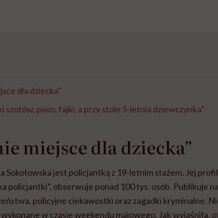
jsce dla dziecka”
ki szotów, piwo, fajki, a przy stole 5-letnia dziewczynka”
nie miejsce dla dziecka”
a Sokołowska jest policjantką z 19-letnim stażem. Jej profi
a policjantki”, obserwuje ponad 100 tys. osób. Publikuje n
eństwa, policyjne ciekawostki oraz zagadki kryminalne. 
e wykonane w czasie weekendu majowego. Jak wyjaśniła, o