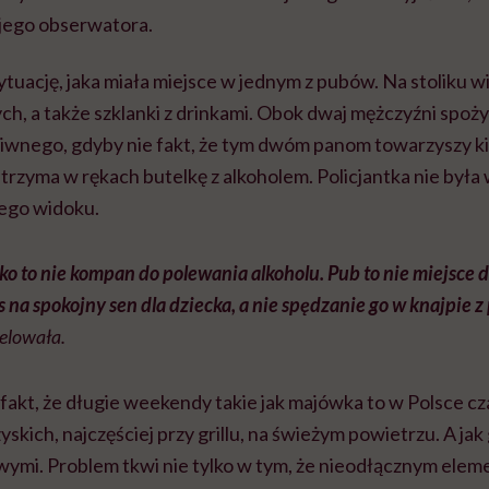
ego obserwatora.
tuację, jaka miała miejsce w jednym z pubów. Na stoliku w
, a także szklanki z drinkami. Obok dwaj mężczyźni spoży
ziwnego, gdyby nie fakt, że tym dwóm panom towarzyszy ki
trzyma w rękach butelkę z alkoholem. Policjantka nie była 
iego widoku.
ko to nie kompan do polewania alkoholu. Pub to nie miejsce d
 na spokojny sen dla dziecka, a nie spędzanie go w knajpie z
elowała.
fakt, że długie weekendy takie jak majówka to w Polsce c
skich, najczęściej przy grillu, na świeżym powietrzu. A jak g
ymi. Problem tkwi nie tylko w tym, że nieodłącznym elem