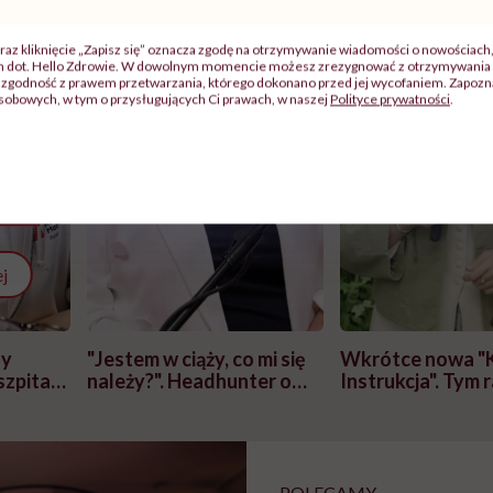
raz kliknięcie „Zapisz się” oznacza zgodę na otrzymywanie wiadomości o nowościach
ch dot. Hello Zdrowie. W dowolnym momencie możesz zrezygnować z otrzymywania 
zgodność z prawem przetwarzania, którego dokonano przed jej wycofaniem. Zapoznaj
sobowych, w tym o przysługujących Ci prawach, w naszej
Polityce prywatności
.
j
zy
"Jestem w ciąży, co mi się
Wkrótce nowa "
szpitalu
należy?". Headhunter o
Instrukcja". Tym 
szkadzać
zmianie pokoleniowej u
atakach paniki. Z
tylko
kobiet w ciąży na rynku
warsztat pacjen
braźni"
pracy
ekspercki
POLECAMY