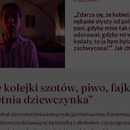
„Zdarza się, że kobie
nękanie słyszy od pol
pani, gdyby mnie tak
adorował, gdyby mi 
kwiaty, to ja bym był
zachwycona!’”. Jak c
stalkingiem siebie i bl
 kolejki szotów, piwo, fajk
letnia dziewczynka”
potkał się z natychmiastową reakcją internautów. Komentu
 dziewczynki bawiącej się butelką z alkoholem, czy (o zgroz