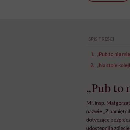
SPIS TREŚCI
„Pub to nie mie
„Na stole kolej
„Pub to 
Mł. insp. Małgorzat
nazwie „Z pamiętnik
dotyczące bezpiecz
udostępniła zdjęci