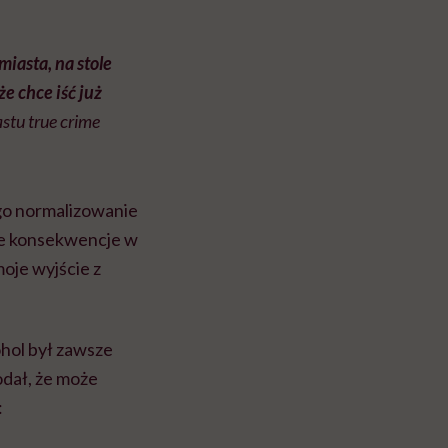
iasta, na stole
że chce iść już
stu true crime
ego normalizowanie
mne konsekwencje w
moje wyjście z
ohol był zawsze
odał, że może
: