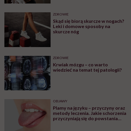
ZDROWIE
Skąd się biorą skurcze w nogach?
Leki i domowe sposoby na
skurcze nóg
ZDROWIE
Krwiak mózgu – co warto
wiedzieć na temat tej patologii?
OBJAWY
Plamy na języku – przyczyny oraz
metody leczenia. Jakie schorzenia
przyczyniają się do powstania
plam na języku?