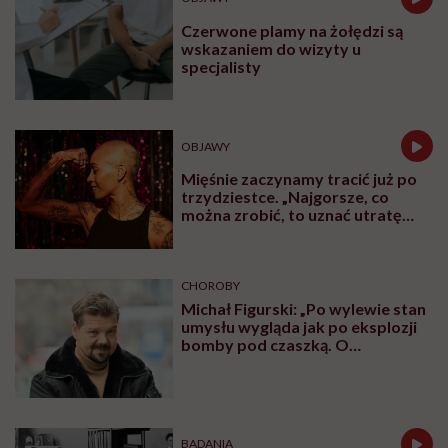
Czerwone plamy na żołędzi są
wskazaniem do wizyty u
specjalisty
OBJAWY
Mięśnie zaczynamy tracić już po
trzydziestce. „Najgorsze, co
można zrobić, to uznać utratę
sprawności za nieunikniony
element starzenia”
CHOROBY
Michał Figurski: „Po wylewie stan
umysłu wygląda jak po eksplozji
bomby pod czaszką. O
jakiejkolwiek pracy myśli się na
samym końcu”
BADANIA