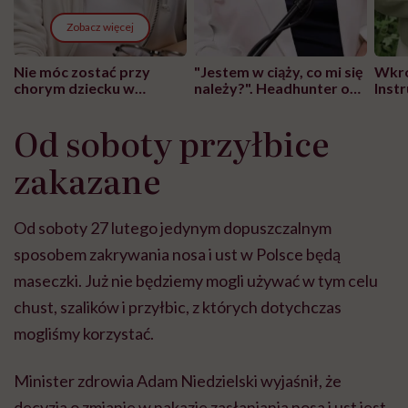
Zobacz więcej
Nie móc zostać przy
"Jestem w ciąży, co mi się
Wkró
chorym dziecku w
należy?". Headhunter o
Inst
szpitalu to tortura.
zmianie pokoleniowej u
atak
"Przeszkadzać w tym
kobiet w ciąży na rynku
wars
Od soboty przyłbice
może chyba tylko
pracy
eksp
głupota i brak
zakazane
wyobraźni"
Od soboty 27 lutego jedynym dopuszczalnym
sposobem zakrywania nosa i ust w Polsce będą
maseczki. Już nie będziemy mogli używać w tym celu
chust, szalików i przyłbic, z których dotychczas
mogliśmy korzystać.
Minister zdrowia Adam Niedzielski wyjaśnił, że
decyzja o zmianie w nakazie zasłaniania nosa i ust jest