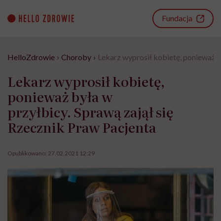
Go
to
Fundacja
content
HelloZdrowie
›
Choroby
›
Lekarz wyprosił kobietę, ponieważ b
Lekarz wyprosił kobietę,
ponieważ była w
przyłbicy. Sprawą zajął się
Rzecznik Praw Pacjenta
Opublikowano:
27.02.2021 12:29