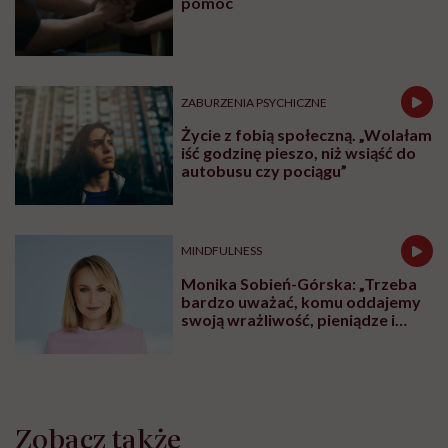
pomoc
ZABURZENIA PSYCHICZNE
Życie z fobią społeczną. „Wolałam
iść godzinę pieszo, niż wsiąść do
autobusu czy pociągu”
MINDFULNESS
Monika Sobień-Górska: „Trzeba
bardzo uważać, komu oddajemy
swoją wrażliwość, pieniądze i
zaufanie”
Zobacz także