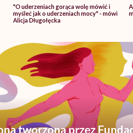
"O uderzeniach gorąca wolę mówić i
A
myśleć jak o uderzeniach mocy" - mówi
m
Alicja Długołęcka
rona tworzona przez Fundac