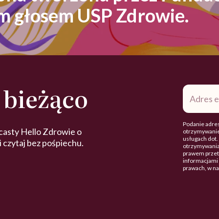
ym głosem USP Zdrowie.
 bieżąco
Adres
e-
mail
*
Podanie adres
casty Hello Zdrowie o
otrzymywanie
usługach dot
 i czytaj bez pośpiechu.
otrzymywania
prawem przetw
informacjami 
prawach, w n