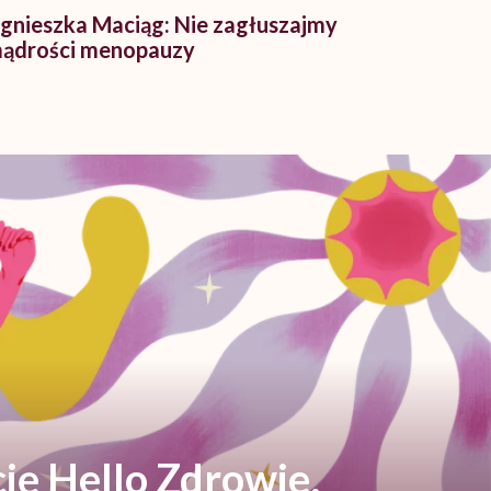
gnieszka Maciąg: Nie zagłuszajmy
ądrości menopauzy
ję Hello Zdrowie,