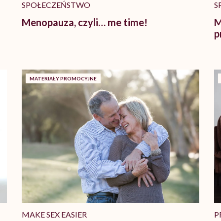
SPOŁECZEŃSTWO
S
Menopauza, czyli… me time!
M
p
MATERIAŁY PROMOCYJNE
MAKE SEX EASIER
P