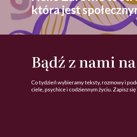
która jest społeczn
Bądź z nami na
Co tydzień wybieramy teksty, rozmowy i pod
ciele, psychice i codziennym życiu. Zapisz się