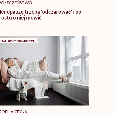
POŁECZEŃSTWO
enopauzę trzeba 'odczarować' i po
rostu o niej mówić
MATERIAŁY PROMOCYJNE
ROFILAKTYKA