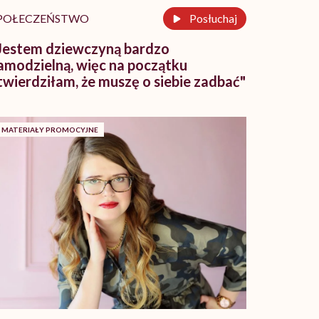
POŁECZEŃSTWO
Posłuchaj
Jestem dziewczyną bardzo
amodzielną, więc na początku
twierdziłam, że muszę o siebie zadbać"
MATERIAŁY PROMOCYJNE