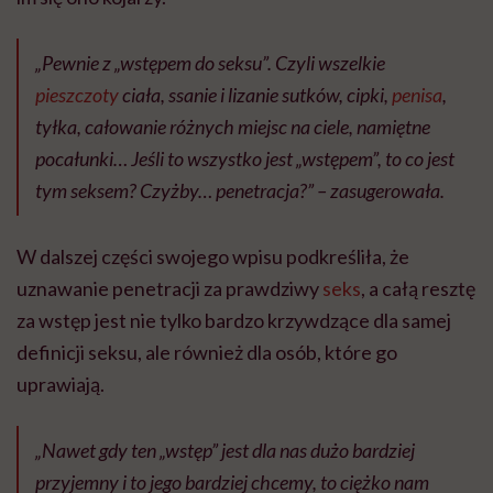
„Pewnie z „wstępem do seksu”. Czyli wszelkie
pieszczoty
ciała, ssanie i lizanie sutków, cipki,
penisa
,
tyłka, całowanie różnych miejsc na ciele, namiętne
pocałunki… Jeśli to wszystko jest „wstępem”, to co jest
tym seksem? Czyżby… penetracja?” – zasugerowała.
W dalszej części swojego wpisu podkreśliła, że
uznawanie penetracji za prawdziwy
seks
, a całą resztę
za wstęp jest nie tylko bardzo krzywdzące dla samej
definicji seksu, ale również dla osób, które go
uprawiają.
„Nawet gdy ten „wstęp” jest dla nas dużo bardziej
przyjemny i to jego bardziej chcemy, to ciężko nam