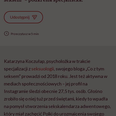
Udostępnij
Przeczytasz w 5 min
Katarzyna Koczułap, psycholożka w trakcie
specjalizacji z
seksuologii
, swojego bloga „Co z tym
seksem” prowadzi od 2018 roku. Jest też aktywna w
mediach społecznościowych – jej profil na
Instagramie śledzi obecnie 27,5 tys. osób. Głośno
zrobiło się o niej tuż przed świętami, kiedy to wpadła
na pomysł stworzenia sekskalendarza adwentowego,
który miał zachęcić Polki do urozmaicenia swojego