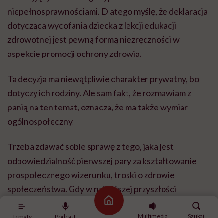
niepełnosprawnościami. Dlatego myślę, że deklaracja
dotycząca wycofania dziecka z lekcji edukacji
zdrowotnej jest pewną formą niezręczności w
aspekcie promocji ochrony zdrowia.
Ta decyzja ma niewątpliwie charakter prywatny, bo
dotyczy ich rodziny. Ale sam fakt, że rozmawiam z
panią na ten temat, oznacza, że ma także wymiar
ogólnospołeczny.
Trzeba zdawać sobie sprawę z tego, jaka jest
odpowiedzialność pierwszej pary za kształtowanie
prospołecznego wizerunku, troski o zdrowie
społeczeństwa. Gdy w najbliższej przyszłości
prezydent czy prezydentowa będą udzielali swojego
Strona główna
patronatu nad konferencjami zdrowotnymi, wspierali
Multimedia
Szukaj
Tematy
Podcast