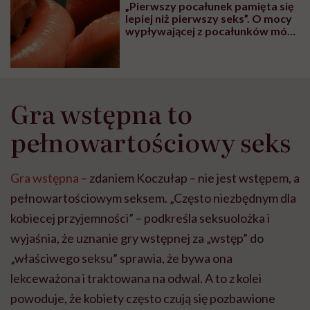
„Pierwszy pocałunek pamięta się
wyobraźni"
lepiej niż pierwszy seks”. O mocy
wypływającej z pocałunków mówi
psycholożka Monika Kotlarek
Gra wstępna to
pełnowartościowy seks
Gra wstępna
– zdaniem Koczułap – nie jest wstępem, a
pełnowartościowym seksem. „Często niezbędnym dla
kobiecej przyjemności” – podkreśla seksuolożka i
wyjaśnia, że uznanie gry wstępnej za „wstęp” do
„właściwego seksu” sprawia, że bywa ona
lekceważona i traktowana na odwal. A to z kolei
powoduje, że kobiety często czują się pozbawione