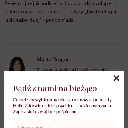
Penetracja – jak podkreśla Katarzyna Koczułap – to
jeden z rodzajów seksu, a nie jedyny. „Nie trzeba jej
lubić najbardziej” – podpowiada.
Marta Dragan
Z czytania, gadania i pisania uczyniła
sposób na życie. Pracowała w Wirtualnej
Polsce i TVN. W Hello Zdrowie jest
Bądź z nami na bieżąco
dziennikarką i wydawczynią
Zobacz profil
Co tydzień wybieramy teksty, rozmowy i podcasty
Hello Zdrowie o ciele, psychice i codziennym życiu.
Zapisz się i czytaj bez pośpiechu.
Udostępnij
Adres
e-