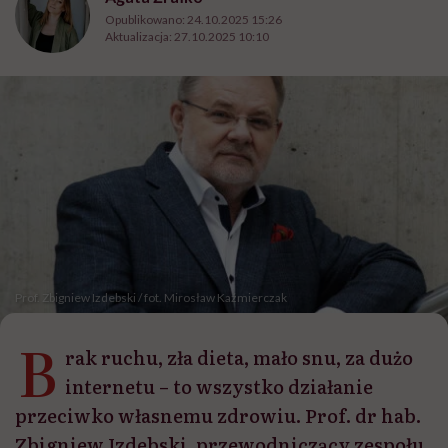
Opublikowano:
24.10.2025 15:26
Aktualizacja:
27.10.2025 10:10
Prof. Zbigniew Izdebski / fot. Mirosław Kaźmierczak
B
rak ruchu, zła dieta, mało snu, za dużo
internetu – to wszystko działanie
przeciwko własnemu zdrowiu. Prof. dr hab.
Zbigniew Izdebski, przewodniczący zespołu