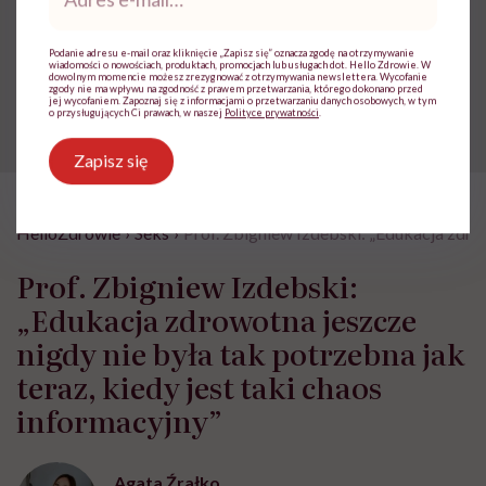
mail
*
Powiązane tematy:
Podanie adresu e-mail oraz kliknięcie „Zapisz się” oznacza zgodę na otrzymywanie
wiadomości o nowościach, produktach, promocjach lub usługach dot. Hello Zdrowie. W
dowolnym momencie możesz zrezygnować z otrzymywania newslettera. Wycofanie
zgody nie ma wpływu na zgodność z prawem przetwarzania, którego dokonano przed
Edukacja seksualna
Seks oralny
jej wycofaniem. Zapoznaj się z informacjami o przetwarzaniu danych osobowych, w tym
o przysługujących Ci prawach, w naszej
Polityce prywatności
.
Zapisz się
HelloZdrowie
›
Seks
›
Prof. Zbigniew Izdebski: „Edukacja zdrow
Prof. Zbigniew Izdebski:
„Edukacja zdrowotna jeszcze
nigdy nie była tak potrzebna jak
teraz, kiedy jest taki chaos
informacyjny”
Agata Źrałko