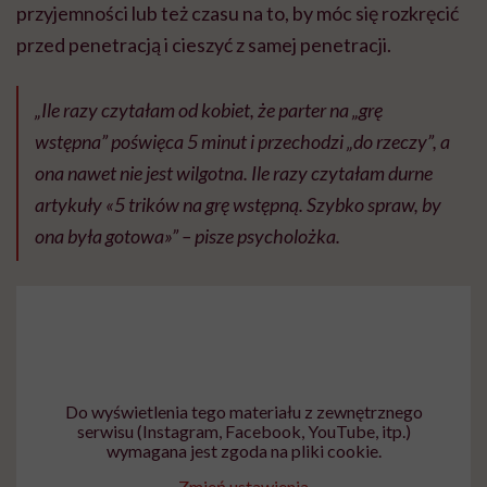
przyjemności lub też czasu na to, by móc się rozkręcić
przed penetracją i cieszyć z samej penetracji.
„Ile razy czytałam od kobiet, że parter na „grę
wstępna” poświęca 5 minut i przechodzi „do rzeczy”, a
ona nawet nie jest wilgotna. Ile razy czytałam durne
artykuły «5 trików na grę wstępną. Szybko spraw, by
ona była gotowa»” – pisze psycholożka.
Do wyświetlenia tego materiału z zewnętrznego
serwisu (Instagram, Facebook, YouTube, itp.)
wymagana jest zgoda na pliki cookie.
Zmień ustawienia