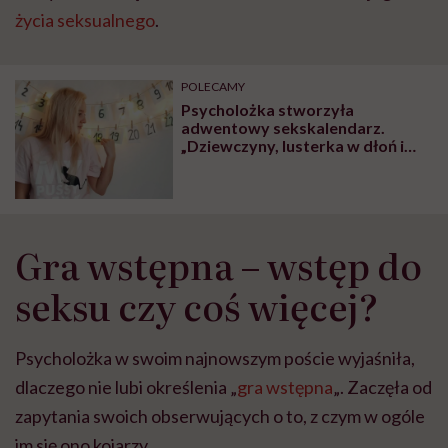
życia seksualnego
.
POLECAMY
Psycholożka stworzyła
adwentowy sekskalendarz.
„Dziewczyny, lusterka w dłoń i
oglądamy swoje cipki!” – mówi
Katarzyna Koczułap
Gra wstępna – wstęp do
seksu czy coś więcej?
Psycholożka w swoim najnowszym poście wyjaśniła,
dlaczego nie lubi określenia „
gra wstępna
„. Zaczęła od
zapytania swoich obserwujących o to, z czym w ogóle
im się ono kojarzy.