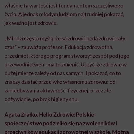
właśnie ta wartość jest fundamentem szczęśliwego
życia. A jednak młodym ludziom najtrudniej pokazać,
jak ważne jest zdrowie.
„Młodzi często myślą, że są zdrowi i będą zdrowi cały
czas” – zauważa profesor. Edukacja zdrowotna,
przedmiot, którego program stworzył zespół pod jego
przewodnictwem, ma to zmienić. Uczyć, że zdrowie w
dużej mierze zależy od nas samych. I pokazać, co to
znaczy działać przeciwko własnemu zdrowiu: od
zaniedbywania aktywności fizycznej, przez złe
odżywianie, po brak higieny snu.
Agata Źrałko, Hello Zdrowie: Polskie
społeczeństwo podzieliło się na zwolenników i
przeciwników edukacji zdrowotnej w szkole. Można