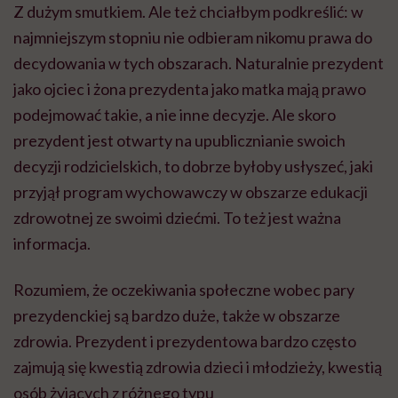
Z dużym smutkiem. Ale też chciałbym podkreślić: w
najmniejszym stopniu nie odbieram nikomu prawa do
decydowania w tych obszarach. Naturalnie prezydent
jako ojciec i żona prezydenta jako matka mają prawo
podejmować takie, a nie inne decyzje. Ale skoro
prezydent jest otwarty na upublicznianie swoich
decyzji rodzicielskich, to dobrze byłoby usłyszeć, jaki
przyjął program wychowawczy w obszarze edukacji
zdrowotnej ze swoimi dziećmi. To też jest ważna
informacja.
Rozumiem, że oczekiwania społeczne wobec pary
prezydenckiej są bardzo duże, także w obszarze
zdrowia. Prezydent i prezydentowa bardzo często
zajmują się kwestią zdrowia dzieci i młodzieży, kwestią
osób żyjących z różnego typu