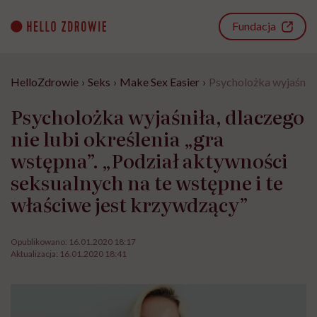
Go
to
Fundacja
content
HelloZdrowie
›
Seks
›
Make Sex Easier
›
Psycholożka wyjaśniła,
Psycholożka wyjaśniła, dlaczego
nie lubi określenia „gra
wstępna”. „Podział aktywności
seksualnych na te wstępne i te
właściwe jest krzywdzący”
Opublikowano:
16.01.2020 18:17
Aktualizacja:
16.01.2020 18:41