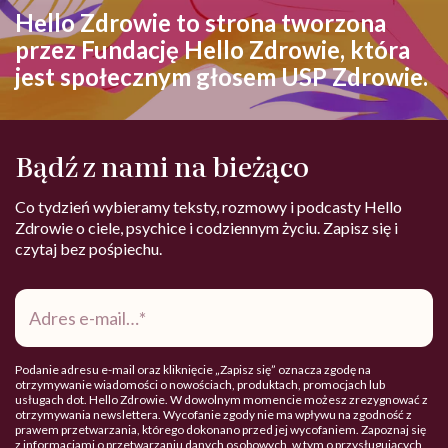
Hello Zdrowie to strona tworzona
przez Fundację Hello Zdrowie, która
jest społecznym głosem USP Zdrowie.
Bądź z nami na bieżąco
Co tydzień wybieramy teksty, rozmowy i podcasty Hello
Zdrowie o ciele, psychice i codziennym życiu. Zapisz się i
czytaj bez pośpiechu.
Adres
e-
mail
*
Podanie adresu e-mail oraz kliknięcie „Zapisz się” oznacza zgodę na
otrzymywanie wiadomości o nowościach, produktach, promocjach lub
usługach dot. Hello Zdrowie. W dowolnym momencie możesz zrezygnować z
otrzymywania newslettera. Wycofanie zgody nie ma wpływu na zgodność z
prawem przetwarzania, którego dokonano przed jej wycofaniem. Zapoznaj się
z informacjami o przetwarzaniu danych osobowych, w tym o przysługujących