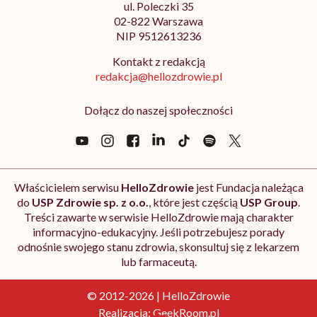
ul. Poleczki 35
02-822 Warszawa
NIP 9512613236
Kontakt z redakcją
redakcja@hellozdrowie.pl
Dołącz do naszej społeczności
Właścicielem serwisu
HelloZdrowie
jest Fundacja należąca
do
USP Zdrowie sp. z o.o.
, które jest częścią
USP Group
.
Treści zawarte w serwisie HelloZdrowie mają charakter
informacyjno-edukacyjny. Jeśli potrzebujesz porady
odnośnie swojego stanu zdrowia, skonsultuj się z lekarzem
lub farmaceutą.
© 2012-2026 | HelloZdrowie
Realizacja:
GeekRoom.pl