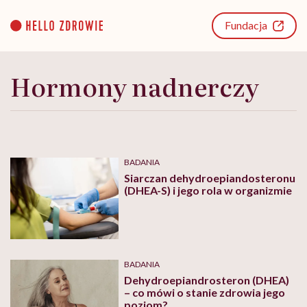
Go
to
Fundacja
content
Hormony nadnerczy
BADANIA
Siarczan dehydroepiandosteronu
(DHEA-S) i jego rola w organizmie
BADANIA
Dehydroepiandrosteron (DHEA)
– co mówi o stanie zdrowia jego
poziom?