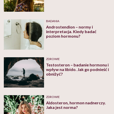
BADANIA
Androstendion – normy i
interpretacja. Kiedy badać
poziom hormonu?
ZDROWIE
Testosteron – badanie hormonu i
wpływ na libido. Jak go podnieść i
obniżyć?
ZDROWIE
Aldosteron, hormon nadnerczy.
Jaka jest norma?