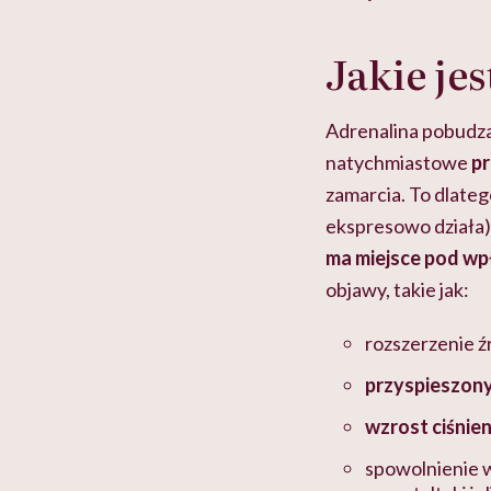
ie”
zapobiegać nowotworom
to tortura. "Prze
w tym może chyba 
głupota i brak wyo
Jakie je
Adrenalina pobudza
natychmiastowe
pr
zamarcia. To dlateg
ekspresowo działa),
ma miejsce pod wp
objawy, takie jak:
rozszerzenie ź
przyspieszony
wzrost ciśnien
spowolnienie w