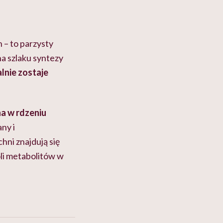
 – to parzysty
na szlaku syntezy
alnie zostaje
 w rdzeniu
ny i
hni znajdują się
oli metabolitów w