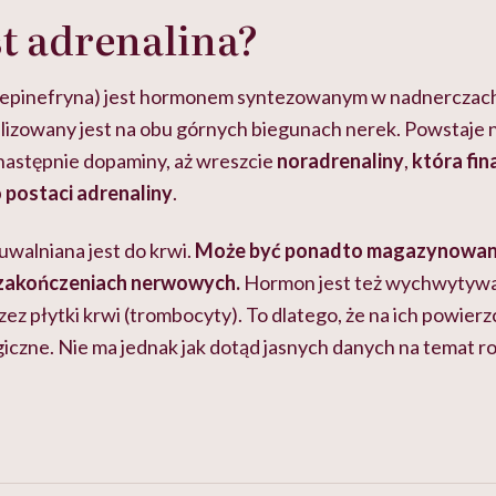
t adrenalina?
j epinefryna) jest hormonem syntezowanym w nadnerczach
alizowany jest na obu górnych biegunach nerek. Powstaje 
astępnie dopaminy, aż wreszcie
noradrenaliny
,
która fin
 postaci adrenaliny
.
uwalniana jest do krwi.
Może być ponadto magazynowana
 zakończeniach nerwowych.
Hormon jest też wychwytywa
 płytki krwi (trombocyty). To dlatego, że na ich powierzc
iczne. Nie ma jednak jak dotąd jasnych danych na temat r