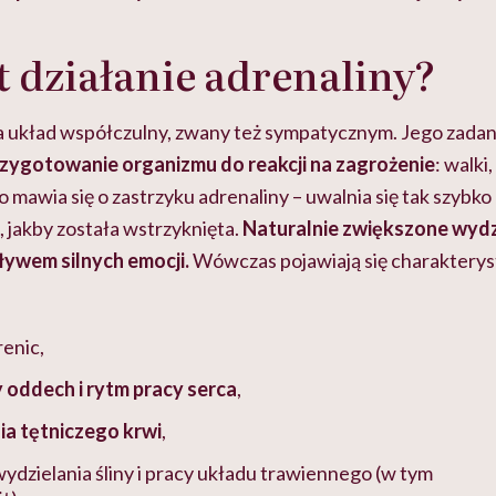
szkadzać
zmianie pokoleniowej u
atakach paniki. Z
tylko
kobiet w ciąży na rynku
warsztat pacjen
braźni"
st działanie adrenaliny?
pracy
ekspercki
 układ współczulny, zwany też sympatycznym. Jego zadan
zygotowanie organizmu do reakcji na zagrożenie
: walki
o mawia się o zastrzyku adrenaliny – uwalnia się tak szybko 
 jakby została wstrzyknięta.
Naturalnie zwiększone wyd
ływem silnych emocji.
Wówczas pojawiają się charakterys
renic,
 oddech i rytm pracy serca
,
ia tętniczego krwi
,
ydzielania śliny i pracy układu trawiennego (w tym