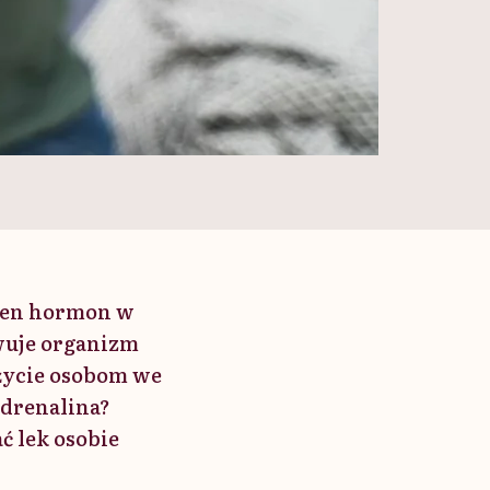
 Ten hormon w
wuje organizm
 życie osobom we
adrenalina?
ć lek osobie