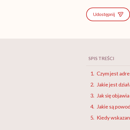
Udostępnij
SPIS TREŚCI
Czym jest adre
Jakie jest dzia
Jak się objawi
Jakie są powo
Kiedy wskazane