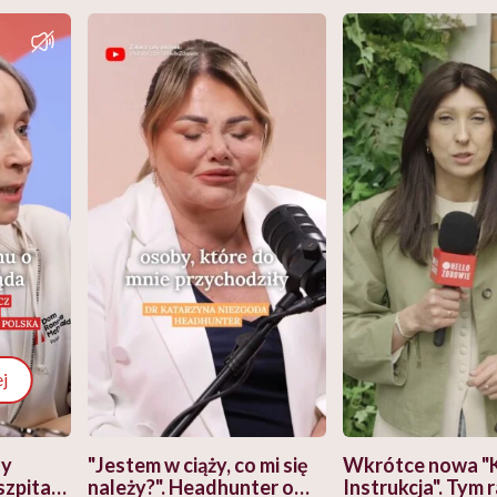
j
zy
"Jestem w ciąży, co mi się
Wkrótce nowa "
szpitalu
należy?". Headhunter o
Instrukcja". Tym 