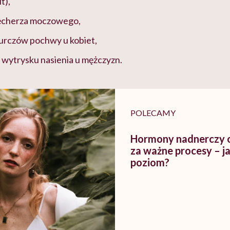
t),
pęcherza moczowego,
urczów pochwy u kobiet,
wytrysku nasienia u mężczyzn.
POLECAMY
Hormony nadnerczy 
za ważne procesy – j
poziom?