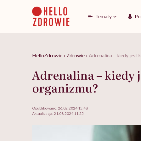
Go
to
content
Tematy
Po
HelloZdrowie
›
Zdrowie
›
Adrenalina – kiedy jest 
Adrenalina – kiedy j
organizmu?
Opublikowano:
26.02.2024 15:48
Aktualizacja:
21.08.2024 11:25