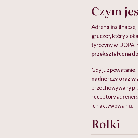
Czym jes
Adrenalina (inacze
gruczoł, który zlok
tyrozyny w DOPA, n
przekształcona do
Gdy już powstanie, 
nadnerczy oraz w
przechowywany przez
receptory adrenerg
ich aktywowaniu.
Rolki