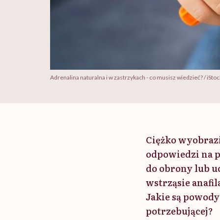
Adrenalina naturalna i w zastrzykach - co musisz wiedzieć? / iStoc
Ciężko wyobrazi
odpowiedzi na p
do obrony lub u
wstrząsie anafi
Jakie są powody
potrzebującej?