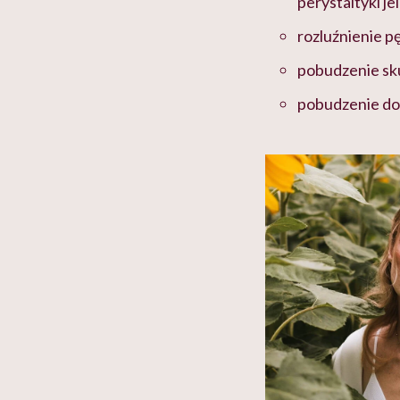
perystaltyki jeli
rozluźnienie 
pobudzenie sk
pobudzenie do 