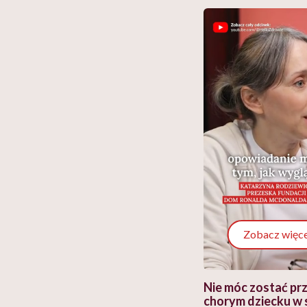
Zobacz więce
 i miał
Najlepsza dieta wydaje się
Nie móc zostać pr
 lekko
banalna, a może
chorym dziecku w 