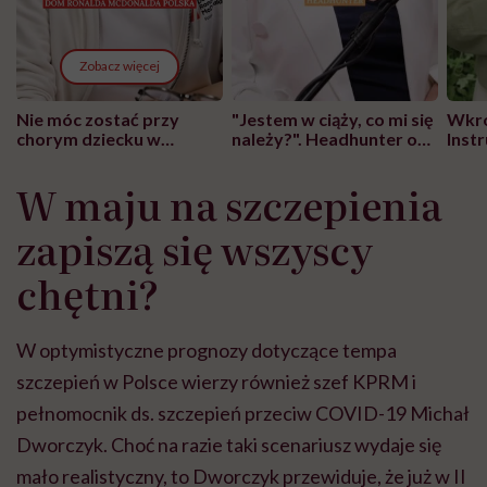
Zobacz więcej
Nie móc zostać przy
"Jestem w ciąży, co mi się
Wkró
chorym dziecku w
należy?". Headhunter o
Inst
szpitalu to tortura.
zmianie pokoleniowej u
atak
"Przeszkadzać w tym
kobiet w ciąży na rynku
wars
W maju na szczepienia
może chyba tylko
pracy
eksp
głupota i brak
zapiszą się wszyscy
wyobraźni"
chętni?
W optymistyczne prognozy dotyczące tempa
szczepień w Polsce wierzy również szef KPRM i
pełnomocnik ds. szczepień przeciw COVID-19 Michał
Dworczyk. Choć na razie taki scenariusz wydaje się
mało realistyczny, to Dworczyk przewiduje, że już w II