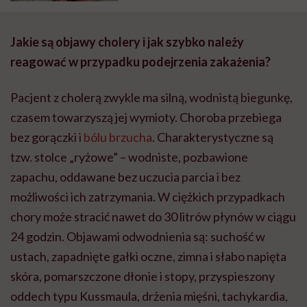
Jakie są objawy cholery i jak szybko należy
reagować w przypadku podejrzenia zakażenia?
Pacjent z cholerą zwykle ma silną, wodnistą biegunkę,
czasem towarzyszą jej wymioty. Choroba przebiega
bez gorączki i
bólu brzucha
. Charakterystyczne są
tzw. stolce „ryżowe” – wodniste, pozbawione
zapachu, oddawane bez uczucia parcia i bez
możliwości ich zatrzymania. W ciężkich przypadkach
chory może stracić nawet do 30 litrów płynów w ciągu
24 godzin. Objawami odwodnienia są: suchość w
ustach, zapadnięte gałki oczne, zimna i słabo napięta
skóra, pomarszczone dłonie i stopy, przyspieszony
oddech typu Kussmaula, drżenia mięśni, tachykardia,