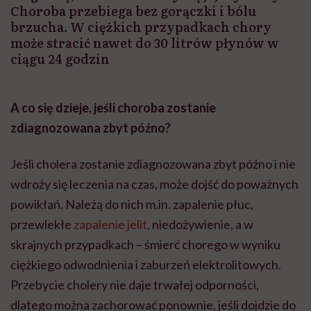
Choroba przebiega bez gorączki i bólu
brzucha. W ciężkich przypadkach chory
może stracić nawet do 30 litrów płynów w
ciągu 24 godzin
A co się dzieje, jeśli choroba zostanie
zdiagnozowana zbyt późno?
Jeśli cholera zostanie zdiagnozowana zbyt późno i nie
wdroży się leczenia na czas, może dojść do poważnych
powikłań. Należą do nich m.in. zapalenie płuc,
przewlekłe
zapalenie jelit
, niedożywienie, a w
skrajnych przypadkach – śmierć chorego w wyniku
ciężkiego odwodnienia i zaburzeń elektrolitowych.
Przebycie cholery nie daje trwałej odporności,
dlatego można zachorować ponownie, jeśli dojdzie do