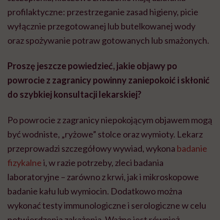
profilaktyczne: przestrzeganie zasad higieny, picie
wyłącznie przegotowanej lub butelkowanej wody
oraz spożywanie potraw gotowanych lub smażonych.
Proszę jeszcze powiedzieć, jakie objawy po
powrocie z zagranicy powinny zaniepokoić i skłonić
do szybkiej konsultacji lekarskiej?
Po powrocie z zagranicy niepokojącym objawem mogą
być wodniste, „ryżowe” stolce oraz wymioty. Lekarz
przeprowadzi szczegółowy wywiad, wykona
badanie
fizykalne
i, w razie potrzeby, zleci badania
laboratoryjne – zarówno z krwi, jak i mikroskopowe
badanie kału lub wymiocin. Dodatkowo można
wykonać testy immunologiczne i serologiczne w celu
potwierdzenia zakażenia. Ważne jest również