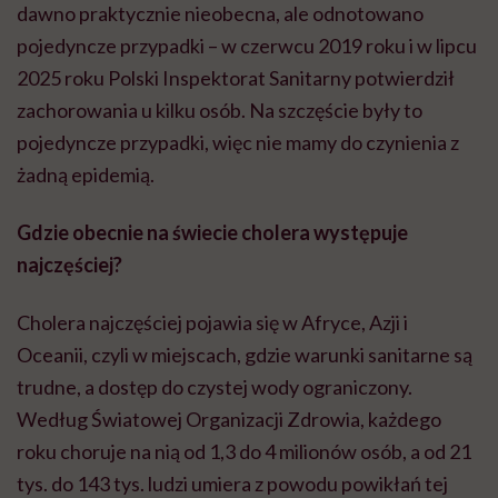
dawno praktycznie nieobecna, ale odnotowano
pojedyncze przypadki – w czerwcu 2019 roku i w lipcu
2025 roku Polski Inspektorat Sanitarny potwierdził
zachorowania u kilku osób. Na szczęście były to
pojedyncze przypadki, więc nie mamy do czynienia z
żadną epidemią.
Gdzie obecnie na świecie cholera występuje
najczęściej?
Cholera najczęściej pojawia się w Afryce, Azji i
Oceanii, czyli w miejscach, gdzie warunki sanitarne są
trudne, a dostęp do czystej wody ograniczony.
Według Światowej Organizacji Zdrowia, każdego
roku choruje na nią od 1,3 do 4 milionów osób, a od 21
tys. do 143 tys. ludzi umiera z powodu powikłań tej