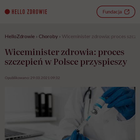
Go
to
Fundacja
content
HelloZdrowie
›
Choroby
›
Wiceminister zdrowia: proces szcze
Wiceminister zdrowia: proces
szczepień w Polsce przyspieszy
Opublikowano:
29.03.2021 09:32