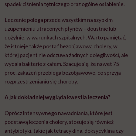
spadek ciśnienia tętniczego oraz ogólne osłabienie.
Leczenie polega przede wszystkim na szybkim
uzupełnieniu utraconych płynów – doustnie lub
dożylnie, w warunkach szpitalnych. Warto pamiętać,
że istnieje także postać bezobjawowa cholery, w
której pacjent nie odczuwa żadnych dolegliwości, ale
wydala bakterie z kałem. Szacuje się, że nawet 75
proc. zakażeń przebiega bezobjawowo, co sprzyja
rozprzestrzenianiu się choroby.
A jak dokładniej wygląda kwestia leczenia?
Oprócz intensywnego nawadniania, które jest
podstawą leczenia cholery, stosuje się również
antybiotyki, takie jak tetracyklina, doksycyklina czy