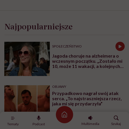
Najpopularniejsze
SPOŁECZEŃSTWO
Jagoda choruje na alzheimera o
wczesnym początku. „Zostało mi
10, może 11 wakacji, a kolejnych
nie będę już świadoma”
OBJAWY
Przypadkowo nagrał swój atak
serca. „To najstraszniejsza rzecz,
jaka mi się przydarzyła”
Strona główna
Multimedia
Szukaj
Tematy
Podcast