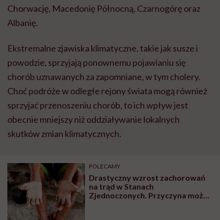
Chorwację, Macedonię Północną, Czarnogórę oraz
Albanię.
Ekstremalne zjawiska klimatyczne, takie jak susze i
powodzie, sprzyjają ponownemu pojawianiu się
chorób uznawanych za zapomniane, w tym cholery.
Choć podróże w odległe rejony świata mogą również
sprzyjać przenoszeniu chorób, to ich wpływ jest
obecnie mniejszy niż oddziaływanie lokalnych
skutków zmian klimatycznych.
POLECAMY
Drastyczny wzrost zachorowań
na trąd w Stanach
Zjednoczonych. Przyczyna może
leżeć w genach