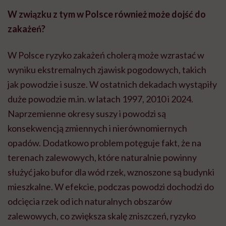
W związku z tym w Polsce również może dojść do
zakażeń?
W Polsce ryzyko zakażeń cholerą może wzrastać w
wyniku ekstremalnych zjawisk pogodowych, takich
jak powodzie i susze. W ostatnich dekadach wystąpiły
duże powodzie m.in. w latach 1997, 2010 i 2024.
Naprzemienne okresy suszy i powodzi są
konsekwencją zmiennych i nierównomiernych
opadów. Dodatkowo problem potęguje fakt, że na
terenach zalewowych, które naturalnie powinny
służyć jako bufor dla wód rzek, wznoszone są budynki
mieszkalne. W efekcie, podczas powodzi dochodzi do
odcięcia rzek od ich naturalnych obszarów
zalewowych, co zwiększa skalę zniszczeń, ryzyko