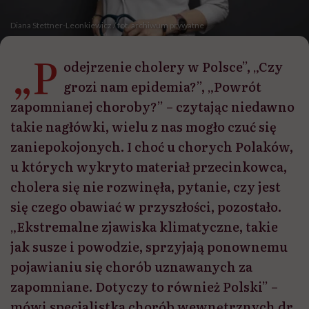
Diana Stettner-Leonkiewicz / fot. archiwum prywatne
„P
odejrzenie cholery w Polsce”, „Czy
grozi nam epidemia?”, „Powrót
zapomnianej choroby?” – czytając niedawno
takie nagłówki, wielu z nas mogło czuć się
zaniepokojonych. I choć u chorych Polaków,
u których wykryto materiał przecinkowca,
cholera się nie rozwinęła, pytanie, czy jest
się czego obawiać w przyszłości, pozostało.
„Ekstremalne zjawiska klimatyczne, takie
jak susze i powodzie, sprzyjają ponownemu
pojawianiu się chorób uznawanych za
zapomniane. Dotyczy to również Polski” –
mówi specjalistka chorób wewnętrznych dr