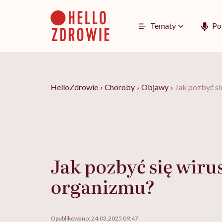
Go
to
content
Tematy
Po
HelloZdrowie
›
Choroby
›
Objawy
›
Jak pozbyć s
Jak pozbyć się wiru
organizmu?
Opublikowano:
24.03.2025 09:47