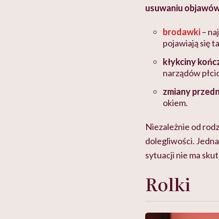
usuwaniu objawów
brodawki
– na
pojawiają się 
kłykciny końc
narządów płci
zmiany prze
okiem.
Niezależnie od rodz
dolegliwości. Jedn
sytuacji nie ma sku
Rolki