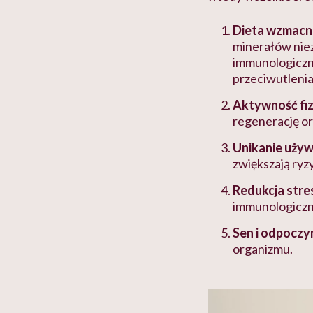
Dieta wzmacn
minerałów nie
immunologiczne
przeciwutlenia
Aktywność fi
regenerację or
Unikanie uży
zwiększają ryz
Redukcja stre
immunologiczn
Sen i odpocz
organizmu.