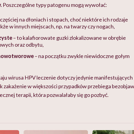
.
Poszczególne typy patogenu mogą wywołać:
jczęściej na dłoniach i stopach, choć niektóre ich rodzaje
także w innych miejscach, np. na twarzy czy nogach,
zyste
– to kalafiorowate guzki zlokalizowane w obrębie
owych oraz odbytu,
dnowotworowe
– na początku zwykle niewidoczne gołym
aju wirusa HPV leczenie dotyczy jedynie manifestujących 
ak zakażenie w większości przypadków przebiega bezobjaw
tecznej terapii, która pozwalałaby się go pozbyć.