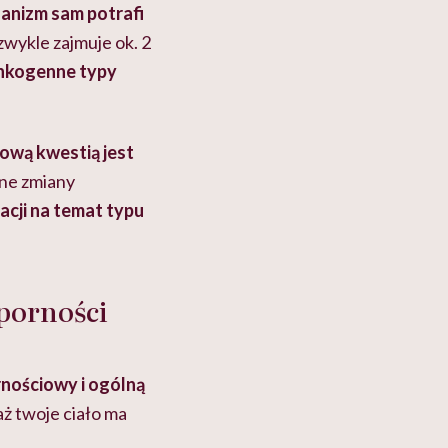
anizm sam potrafi
zwykle zajmuje ok. 2
nkogenne typy
wą kwestią jest
lne zmiany
cji na temat typu
porności
nościowy i ogólną
ż twoje ciało ma