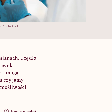
ot. AdobeStock
ianach. Część z
dawek,
e – mogą
u czy jamy
j możliwości
Przeczytasz w 4 min