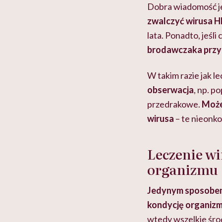
Dobra wiadomość je
zwalczyć wirusa 
lata. Ponadto, jeśli
brodawczaka przy
W takim razie jak l
obserwacja
, np. p
przedrakowe.
Możes
wirusa
–
te nieonko
Leczenie w
organizmu
Jedynym sposobem 
kondycję organizm
wtedy wszelkie śro