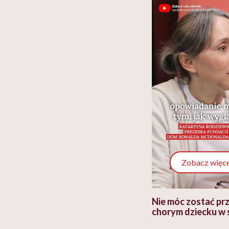
Zobacz więce
 i miał
Najlepsza dieta wydaje się
Nie móc zostać pr
 lekko
banalna, a może
chorym dziecku w 
ie”
zapobiegać nowotworom
to tortura. "Prze