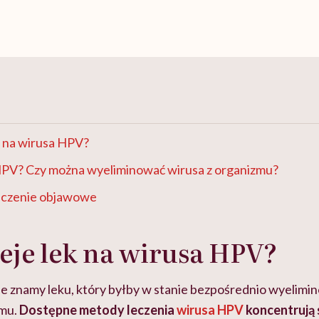
ek na wirusa HPV?
HPV? Czy można wyeliminować wirusa z organizmu?
eczenie objawowe
ieje lek na wirusa HPV?
ie znamy leku, który byłby w stanie bezpośrednio wyelim
zmu.
Dostępne metody leczenia
wirusa HPV
koncentrują s