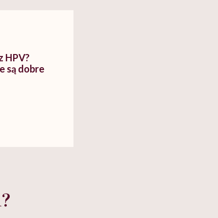
cko-
dlaczego to błędne
swój organizm"
myślenie
 z HPV?
e są dobre
u?