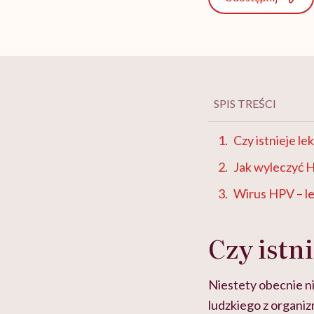
SPIS TREŚCI
Czy istnieje l
Jak wyleczyć 
Wirus HPV – l
Czy istn
Niestety obecnie n
ludzkiego z organi