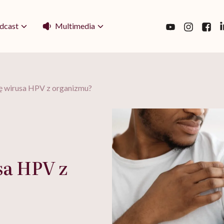
Multimedia
dcast
ię wirusa HPV z organizmu?
sa HPV z