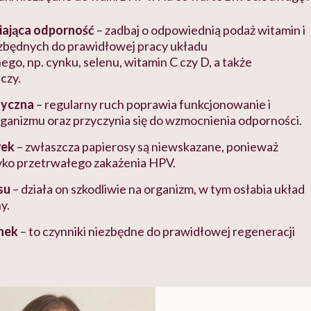
iająca odporność
– zadbaj o odpowiednią podaż witamin i
zbędnych do prawidłowej pracy układu
go, np. cynku, selenu, witamin C czy D, a także
czy.
zyczna
– regularny ruch poprawia funkcjonowanie i
ganizmu oraz przyczynia się do wzmocnienia odporności.
wek
– zwłaszcza papierosy są niewskazane, ponieważ
yko przetrwałego zakażenia HPV.
su
– działa on szkodliwie na organizm, w tym osłabia układ
y.
ynek
– to czynniki niezbędne do prawidłowej regeneracji