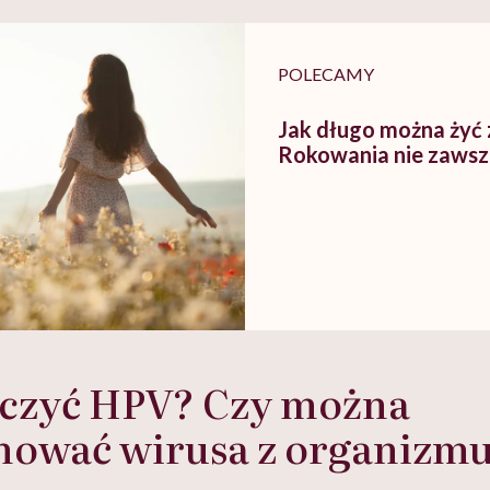
tylko
kobiet w ciąży na rynku
warsztat pacjen
braźni"
pracy
ekspercki
POLECAMY
Jak długo można żyć
Rokowania nie zawsz
eczyć HPV? Czy można
nować wirusa z organizm