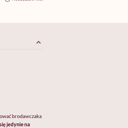
inować brodawczaka
ię jedynie na