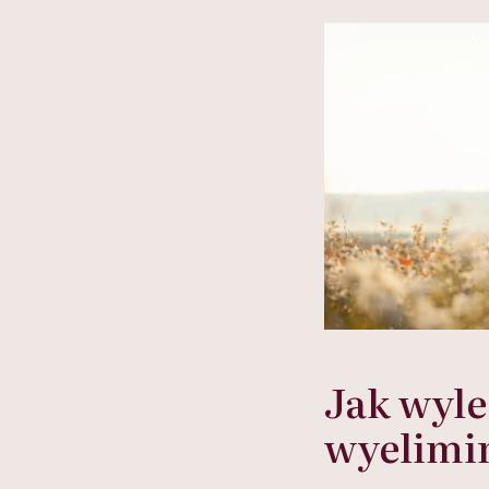
w tym może chyba 
głupota i brak wyo
Jak wyl
wyelimi