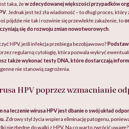
st taka, że
w zdecydowanej większości przypadków org
HPV
.
Jednak jest też zła wiadomość – to długi proces, który 
 coś pójdzie nie tak i rozwinie się przewlekłe zakażenie, to
o
czyniają się do rozwoju zmian nowotworowych
.
eczyć HPV, jeśli infekcja przebiega bezobjawowo?
Podstawo
oprzez regularną cytologię, która pozwala wykryć ewentua
z także wykonać testy DNA, które dostarczają informa
genne nie stanowią zagrożenia.
irusa HPV poprzez wzmacnianie od
na leczenie wirusa HPV jest dbanie o swój układ odpor
u.
Zdrowy styl życia wspiera eliminację patogenu, poniewa
dki niezbędne do walki z HPV. Na co warto zwrócić uwagę?