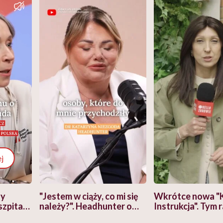
j
zy
"Jestem w ciąży, co mi się
Wkrótce nowa "
szpitalu
należy?". Headhunter o
Instrukcja". Tym 
szkadzać
zmianie pokoleniowej u
atakach paniki. Z