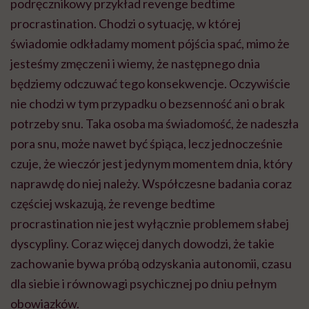
podręcznikowy przykład revenge bedtime
procrastination. Chodzi o sytuację, w której
świadomie odkładamy moment pójścia spać, mimo że
jesteśmy zmęczeni i wiemy, że następnego dnia
będziemy odczuwać tego konsekwencje. Oczywiście
nie chodzi w tym przypadku o bezsenność ani o brak
potrzeby snu. Taka osoba ma świadomość, że nadeszła
pora snu, może nawet być śpiąca, lecz jednocześnie
czuje, że wieczór jest jedynym momentem dnia, który
naprawdę do niej należy. Współczesne badania coraz
częściej wskazują, że revenge bedtime
procrastination nie jest wyłącznie problemem słabej
dyscypliny. Coraz więcej danych dowodzi, że takie
zachowanie bywa próbą odzyskania autonomii, czasu
dla siebie i równowagi psychicznej po dniu pełnym
obowiązków.