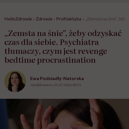
HelloZdrowie
›
Zdrowie
›
Profilaktyka
›
„Zemsta na śnie”, żeby
„Zemsta na śnie”, żeby odzyskać
czas dla siebie. Psychiatra
tłumaczy, czym jest revenge
bedtime procrastination
Ewa Podsiadły-Natorska
Opublikowano:
20.07.2026 08:01