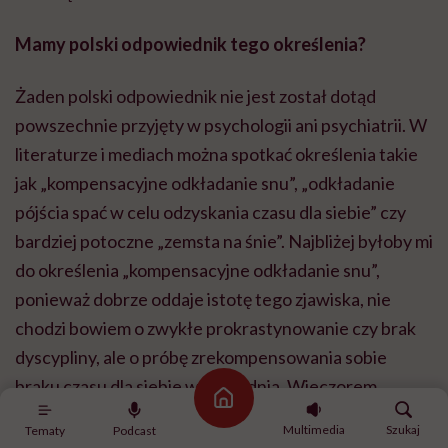
Mamy polski odpowiednik tego określenia?
Żaden polski odpowiednik nie jest został dotąd
powszechnie przyjęty w psychologii ani psychiatrii. W
literaturze i mediach można spotkać określenia takie
jak „kompensacyjne odkładanie snu”, „odkładanie
pójścia spać w celu odzyskania czasu dla siebie” czy
bardziej potoczne „zemsta na śnie”. Najbliżej byłoby mi
do określenia „kompensacyjne odkładanie snu”,
ponieważ dobrze oddaje istotę tego zjawiska, nie
chodzi bowiem o zwykłe prokrastynowanie czy brak
dyscypliny, ale o próbę zrekompensowania sobie
braku czasu dla siebie w ciągu dnia. Wieczorem
Strona główna
człowiek świadomie rezygnuje ze snu, żeby odzyskać
Multimedia
Szukaj
Tematy
Podcast
choć odrobinę poczucia wolności, kontroli czy