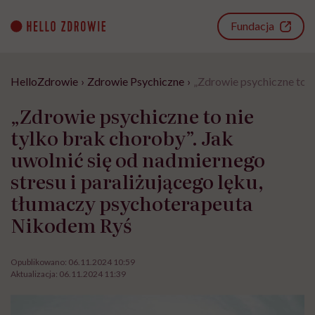
Go
to
Fundacja
content
HelloZdrowie
›
Zdrowie Psychiczne
›
„Zdrowie psychiczne to n
„Zdrowie psychiczne to nie
tylko brak choroby”. Jak
uwolnić się od nadmiernego
stresu i paraliżującego lęku,
tłumaczy psychoterapeuta
Nikodem Ryś
Opublikowano:
06.11.2024 10:59
Aktualizacja:
06.11.2024 11:39