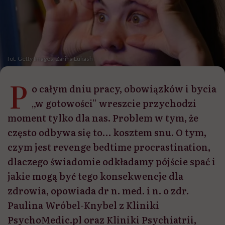
fot. Getty Images, Zarina Lukash
P
o całym dniu pracy, obowiązków i bycia
„w gotowości” wreszcie przychodzi
moment tylko dla nas. Problem w tym, że
często odbywa się to… kosztem snu. O tym,
czym jest revenge bedtime procrastination,
dlaczego świadomie odkładamy pójście spać i
jakie mogą być tego konsekwencje dla
zdrowia, opowiada dr n. med. i n. o zdr.
Paulina Wróbel-Knybel z Kliniki
PsychoMedic.pl oraz Kliniki Psychiatrii,