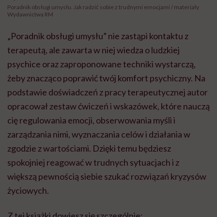
Poradnik obsługi umysłu. Jak radzić sobie z trudnymi emocjami / materiały
Wydawnictwa RM
„Poradnik obsługi umysłu” nie zastąpi kontaktu z
terapeutą, ale zawarta w niej wiedza o ludzkiej
psychice oraz zaproponowane techniki wystarczą,
żeby znacząco poprawić twój komfort psychiczny. Na
podstawie doświadczeń z pracy terapeutycznej autor
opracował zestaw ćwiczeń i wskazówek, które nauczą
cię regulowania emocji, obserwowania myśli i
zarządzania nimi, wyznaczania celów i działania w
zgodzie z wartościami. Dzięki temu będziesz
spokojniej reagować w trudnych sytuacjach i z
większą pewnością siebie szukać rozwiązań kryzysów
życiowych.
Z tej książki dowiesz się szczególnie: