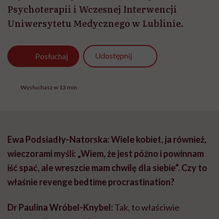
Psychoterapii i Wczesnej Interwencji
Uniwersytetu Medycznego w Lublinie.
Udostępnij
Posłuchaj
Wysłuchasz w 13 min
Ewa Podsiadły-Natorska: Wiele kobiet, ja również,
wieczorami myśli: „Wiem, że jest późno i powinnam
iść spać, ale wreszcie mam chwilę dla siebie”. Czy to
właśnie revenge bedtime procrastination?
Dr Paulina Wróbel-Knybel:
Tak, to właściwie