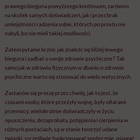
prawego bieguna powyższego kontinuum, zarówno
na skutek samych doświadczeń, jak i przez brak
umiejętności radzenia sobie, których po prostu nie
nabyli, bo nie mieli takiej możliwości.
Zatem pytanie brzmi: jak znaleźć się bliżej lewego
bieguna i zadbać o swoje zdrowie psychiczne? Tak
samo jak w zdrowiu fizycznym w dbaniu o zdrowie
psychiczne warto się stosować do wielu wytycznych.
Zastanów się proszę przez chwilę, jak to jest, że
czasami osoby, które przeżyły wojnę, były ofiarami
przemocy, wielokrotnie doświadczyły w życiu
opuszczenia, dezaprobaty, potępienia i cierpienia w
różnych postaciach, są w stanie tworzyć udane
związki, szczęśliwie funkcjonować społecznie, osiągać