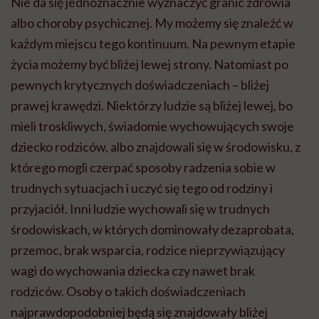
Nie da się jednoznacznie wyznaczyć granic zdrowia
albo choroby psychicznej. My możemy się znaleźć w
każdym miejscu tego kontinuum. Na pewnym etapie
życia możemy być bliżej lewej strony. Natomiast po
pewnych krytycznych doświadczeniach – bliżej
prawej krawędzi. Niektórzy ludzie są bliżej lewej, bo
mieli troskliwych, świadomie wychowujących swoje
dziecko rodziców, albo znajdowali się w środowisku, z
którego mogli czerpać sposoby radzenia sobie w
trudnych sytuacjach i uczyć się tego od rodziny i
przyjaciół. Inni ludzie wychowali się w trudnych
środowiskach, w których dominowały dezaprobata,
przemoc, brak wsparcia, rodzice nieprzywiązujący
wagi do wychowania dziecka czy nawet brak
rodziców. Osoby o takich doświadczeniach
najprawdopodobniej będą się znajdowały bliżej