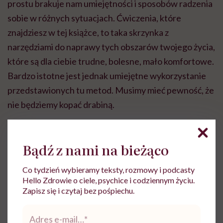
prostu brakuje nam umiejętności i sposobów radzenia
sobie w różnych sytuacjach. Ćwiczenia, które
znajdziesz w tej książce, to taka skrzynka z
narzędziami do naprawy tych obszarów twojego życia,
które są dla ciebie trudne, bolesne, mało komfortowe.
Bardzo istotne jest jednak umiejętne wykorzystanie
przedstawionych tu metod. Musimy mieć pewność, że
nie będziemy kopać drabiną.
Użyteczność myśli
Bądź z nami na bieżąco
Umysł jest niczym maszynka do wytwarzania różnych
Co tydzień wybieramy teksty, rozmowy i podcasty
treści. Tymi treściami są wspomnienia przeszłości,
Hello Zdrowie o ciele, psychice i codziennym życiu.
myślenie o przyszłości, fantazjowanie, różne obrazy,
Zapisz się i czytaj bez pośpiechu.
zdania, słowa, oceny, analizowanie, przewidywanie,
Adres
e-
planowanie i jeszcze wiele innych rzeczy. Nad