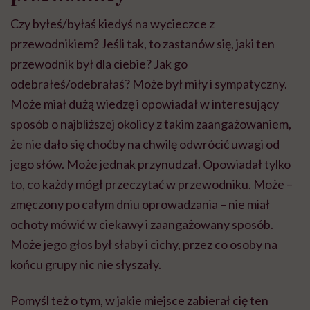
Czy byłeś/byłaś kiedyś na wycieczce z
przewodnikiem? Jeśli tak, to zastanów się, jaki ten
przewodnik był dla ciebie? Jak go
odebrałeś/odebrałaś? Może był miły i sympatyczny.
Może miał dużą wiedzę i opowiadał w interesujący
sposób o najbliższej okolicy z takim zaangażowaniem,
że nie dało się choćby na chwilę odwrócić uwagi od
jego słów. Może jednak przynudzał. Opowiadał tylko
to, co każdy mógł przeczytać w przewodniku. Może –
zmęczony po całym dniu oprowadzania – nie miał
ochoty mówić w ciekawy i zaangażowany sposób.
Może jego głos był słaby i cichy, przez co osoby na
końcu grupy nic nie słyszały.
Pomyśl też o tym, w jakie miejsce zabierał cię ten