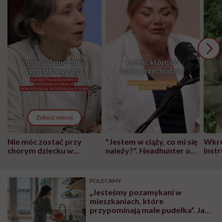
Zobacz więcej
Nie móc zostać przy
"Jestem w ciąży, co mi się
Wkró
chorym dziecku w
należy?". Headhunter o
Inst
szpitalu to tortura.
zmianie pokoleniowej u
atak
"Przeszkadzać w tym
kobiet w ciąży na rynku
wars
może chyba tylko
pracy
eksp
POLECAMY
głupota i brak
„Jesteśmy pozamykani w
wyobraźni"
mieszkaniach, które
przypominają małe pudełka”. Jak
odczłowiecza nas