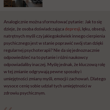
patodeweloperka, mówi
Aleksandra Chuchro
Analogicznie można sformułować pytanie: Jak to się
dzieje, że osoba doświadczająca
depresji
, lęku, obsesji,
natrętnych myśli czy jakiegokolwiek innego cierpienia
psychicznego jest w stanie poprawić swój stan dzięki
regularnej psychoterapii? Nie da się jednoznacznie
odpowiedzieć na to pytanie i różni naukowcy
odpowiadaliby inaczej. Myślę jednak, że kluczową rolę
w tej zmianie odgrywają pewne sposoby i
umiejętności zmiany myśli, emocji i zachowań. Dlatego
wysoce cenię sobie udział tych umiejętności w
zdrowiu psychicznym.