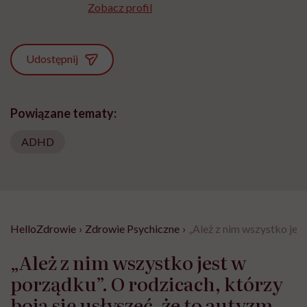
Zobacz profil
Udostępnij
Powiązane tematy:
ADHD
HelloZdrowie
›
Zdrowie Psychiczne
›
„Ależ z nim wszystko jest
„Ależ z nim wszystko jest w
porządku”. O rodzicach, którzy
boją się usłyszeć, że to autyzm