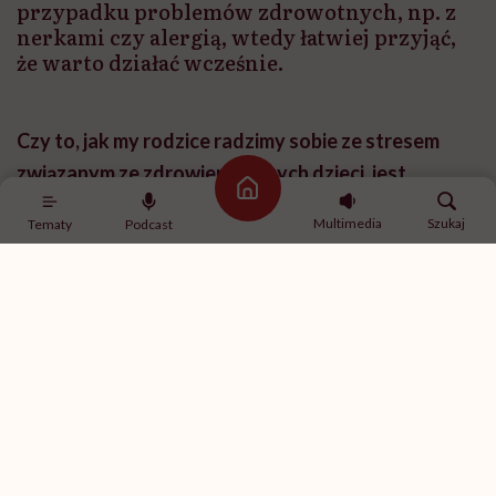
przypadku problemów zdrowotnych, np. z
nerkami czy alergią, wtedy łatwiej przyjąć,
że warto działać wcześnie.
Czy to, jak my rodzice radzimy sobie ze stresem
związanym ze zdrowiem naszych dzieci, jest
Strona główna
związane z naszymi cechami charakteru?
Multimedia
Szukaj
Tematy
Podcast
To zagadnienie jest szersze niż sama perspektywa
rodzicielska i dotyczy po prostu funkcjonowania ludzi
w sytuacjach stresu i obciążenia.
Mamy pewne predyspozycje temperamentalne, które
w połączeniu z doświadczeniami życiowymi kształtują
nawykowy sposób reagowania na obciążenie. A
diagnoza poważnych trudności czy zaburzeń u