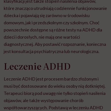
klasyfikacji jest także stopień nasilenia objawów,
które znacząco utrudniają codziennie funkcjonowanie
dziecka i pojawiają się zarówno w środowisku
domowym, jak i przedszkolnym czy szkolnym.
Choć
powszechnie dostępne są różne testy na ADHD dla
dzieci i dorosłych, nie mają one wartości
diagnostycznej. Aby postawić rozpoznanie, konieczna
jest konsultacja psychiatryczna lub neurologiczna.
Leczenie ADHD
Leczenie ADHD jest procesem bardzo złożonym i
musi być dostosowane do wieku osoby nią dotkniętej.
Terapeuci biorą pod uwagę nie tylko stopień nasilenia
objawów, ale także
występowanie chorób
współtowarzyszących
. Podstawą w leczeniu ADHD