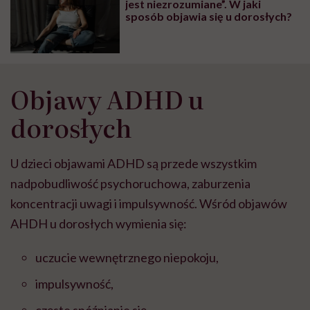
jest niezrozumiane”. W jaki
sposób objawia się u dorosłych?
Objawy ADHD u
dorosłych
U dzieci o
bjawami ADHD są przede wszystkim
nadpobudliwość psychoruchowa, zaburzenia
koncentracji uwagi i impulsywność.
Wśród objawów
AHDH u dorosłych wymienia się:
uczucie wewnętrznego niepokoju,
impulsywność,
częste spóźnianie się,