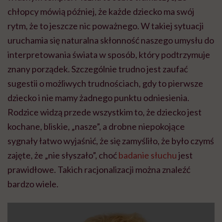
chłopcy mówią później, że każde dziecko ma swój
rytm, że to jeszcze nic poważnego. W takiej sytuacji
uruchamia się naturalna skłonność naszego umysłu do
interpretowania świata w sposób, który podtrzymuje
znany porządek. Szczególnie trudno jest zaufać
sugestii o możliwych trudnościach, gdy to pierwsze
dziecko i nie mamy żadnego punktu odniesienia.
Rodzice widzą przede wszystkim to, że dziecko jest
kochane, bliskie, „nasze”, a drobne niepokojące
sygnały łatwo wyjaśnić, że się zamyśliło, że było czymś
zajęte, że „nie słyszało”, choć
badanie słuchu
jest
prawidłowe. Takich racjonalizacji można znaleźć
bardzo wiele.