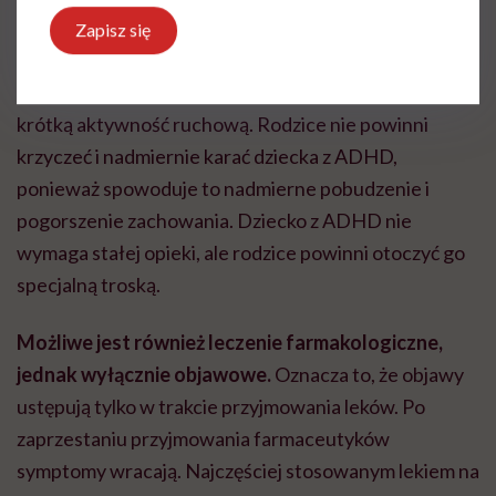
dziecko się rozproszy, należy przywołać jego uwagę.
Zapisz się
Długie zadania powinny być dzielone na etapy,
pomiędzy którymi dziecko będzie mogło wykonać
krótką aktywność ruchową. Rodzice nie powinni
krzyczeć i nadmiernie karać dziecka z ADHD,
ponieważ spowoduje to nadmierne pobudzenie i
pogorszenie zachowania.
Dziecko z ADHD nie
wymaga stałej opieki, ale rodzice powinni otoczyć go
specjalną troską.
Możliwe jest również leczenie farmakologiczne,
jednak wyłącznie objawowe.
Oznacza to, że objawy
ustępują tylko w trakcie przyjmowania leków. Po
zaprzestaniu przyjmowania farmaceutyków
symptomy wracają. Najczęściej stosowanym lekiem na