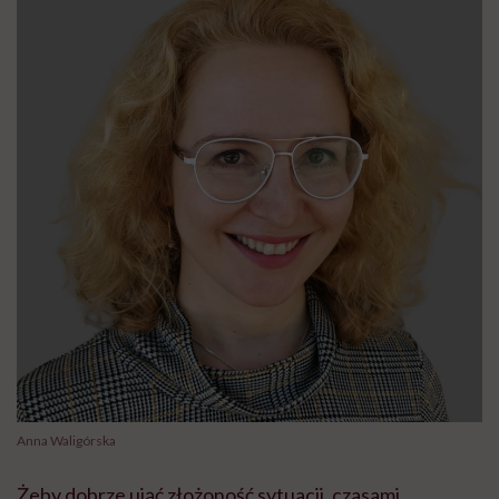
Anna Waligórska
Żeby dobrze ująć złożoność sytuacji, czasami