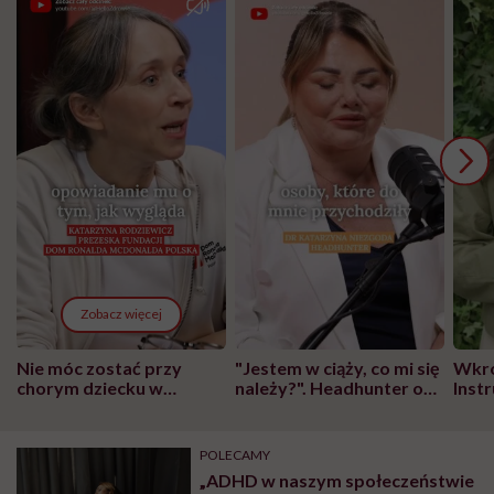
Zobacz więcej
Nie móc zostać przy
"Jestem w ciąży, co mi się
Wkró
chorym dziecku w
należy?". Headhunter o
Inst
szpitalu to tortura.
zmianie pokoleniowej u
atak
"Przeszkadzać w tym
kobiet w ciąży na rynku
wars
może chyba tylko
pracy
eksp
POLECAMY
głupota i brak
„ADHD w naszym społeczeństwie
wyobraźni"