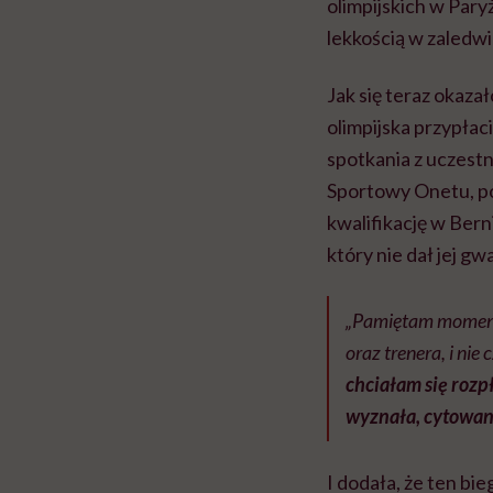
olimpijskich w Par
lekkością w zaledwi
Jak się teraz okaza
olimpijska przypłac
spotkania z uczest
Sportowy Onetu, po
kwalifikację w Ber
który nie dał jej gw
„Pamiętam moment
oraz trenera, i nie
chciałam się rozp
wyznała, cytowan
I dodała, że ten bie