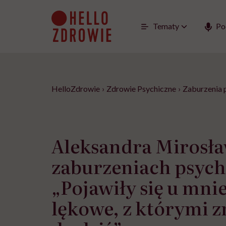
Go
to
content
Tematy
Po
HelloZdrowie
›
Zdrowie Psychiczne
›
Zaburzenia 
Aleksandra Mirosła
zaburzeniach psych
„Pojawiły się u mni
lękowe, z którymi 