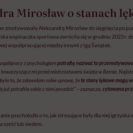
dra Mirosław o stanach l
ne zmotywowały Aleksandrę Mirosław do sięgnięcia po p
lska wspinaczka sportowa zwróciła się w grudniu 2023 r. d
wej współpracującej między innymi z Igą Świątek.
 współpracy z psychologiem
potrafię nazwać to przemotywowa
e
towarzyszące mi przed mistrzostwami świata w Bernie. Najisto
i było to, że zdawałam sobie sprawę, że
te stany lękowe mogą w
 już potrafiła sobie z nimi poradzić” – zaznacza,
cytowana prz
anie psycholożki o to, jak stresujące były dla niej igrzyska 
na sześć lub siedem.