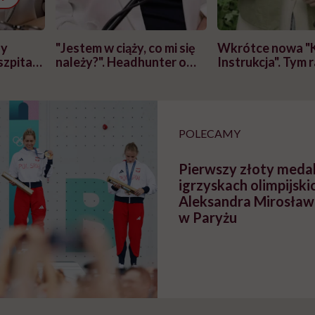
zy
"Jestem w ciąży, co mi się
Wkrótce nowa "
szpitalu
należy?". Headhunter o
Instrukcja". Tym 
szkadzać
zmianie pokoleniowej u
atakach paniki. Z
tylko
kobiet w ciąży na rynku
warsztat pacjen
braźni"
pracy
ekspercki
POLECAMY
Pierwszy złoty medal 
igrzyskach olimpijski
Aleksandra Mirosław
w Paryżu