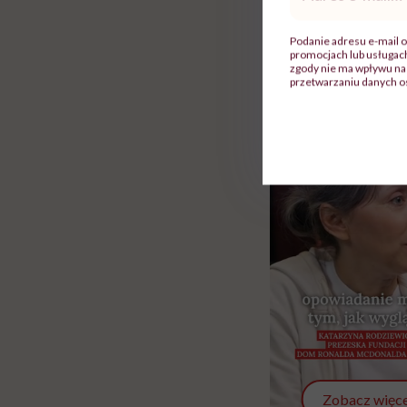
mail
*
Rolki
Podanie adresu e-mail o
promocjach lub usługa
zgody nie ma wpływu na 
przetwarzaniu danych o
Zobacz więce