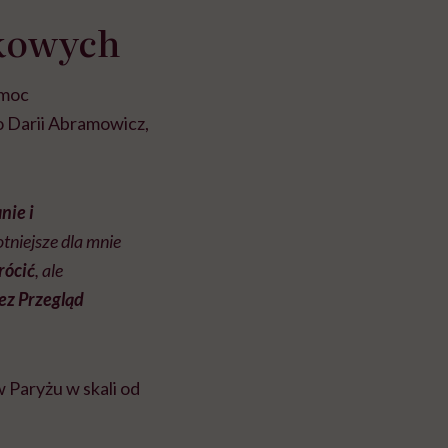
ękowych
omoc
o Darii Abramowicz,
nie i
tniejsze dla mnie
rócić
, ale
ez Przegląd
w Paryżu w skali od