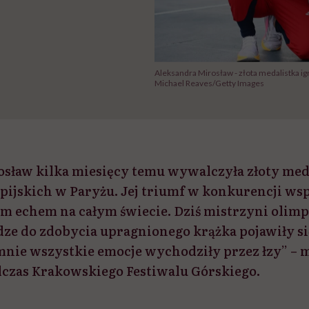
Aleksandra Mirosław - złota medalistka ig
Michael Reaves/Getty Images
sław kilka miesięcy temu wywalczyła złoty med
pijskich w Paryżu. Jej triumf w konkurencji wsp
kim echem na całym świecie. Dziś mistrzyni olimp
dze do zdobycia upragnionego krążka pojawiły s
mnie wszystkie emocje wychodziły przez łzy” – 
czas Krakowskiego Festiwalu Górskiego.