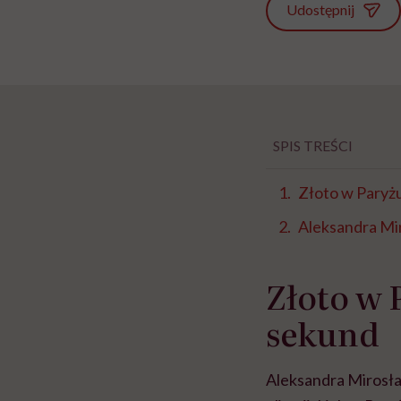
Udostępnij
SPIS TREŚCI
Złoto w Paryż
Aleksandra Mi
Złoto w 
sekund
Aleksandra Mirosław