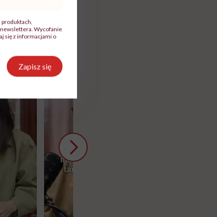
, produktach,
newslettera. Wycofanie
 się z informacjami o
Zapisz się