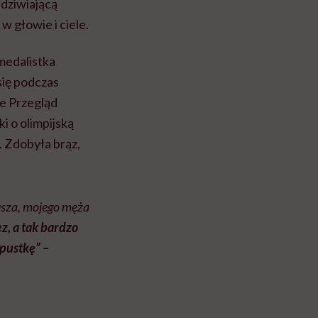
adziwiającą
w głowie i ciele.
 medalistka
się podczas
je Przegląd
 o olimpijską
 Zdobyła brąz,
sza, mojego męża
ez, a tak bardzo
 pustkę” –