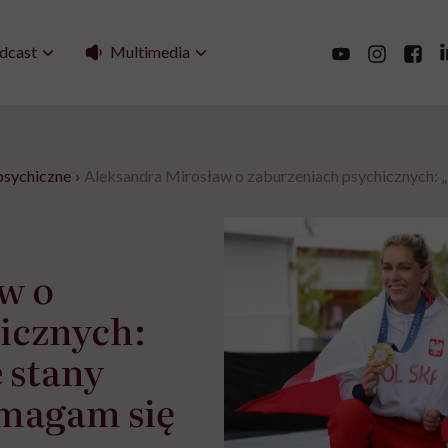
Multimedia
dcast
psychiczne
›
Aleksandra Mirosław o zaburzeniach psychicznych: „P
w o
icznych:
e stany
zmagam się