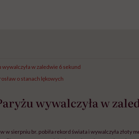
u wywalczyła w zaledwie 6 sekund
rosław o stanach lękowych
Paryżu wywalczyła w zale
 w sierpniu br. pobiła rekord świata i wywalczyła złoty m