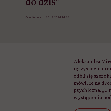
do dziś”
Opublikowano:
18.12.2024 14:14
Aleksandra Miro
igrzyskach olim
odbił się szero
mówi, że na dro
psychiczne. „U 
wystąpienia pod