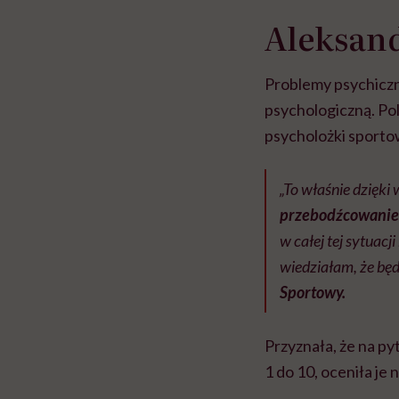
Aleksan
Problemy psychicz
psychologiczną. Po
psycholożki sporto
„To właśnie dzięki
przebodźcowani
w całej tej sytuacj
wiedziałam, że będę
Sportowy.
Przyznała, że na pyt
1 do 10, oceniła je 