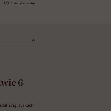
Przeczytasz w 4 min
dwie 6
edal na igrzyskach