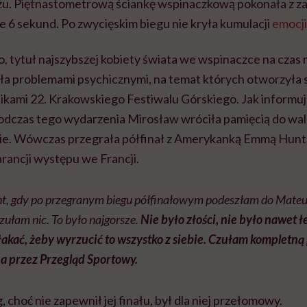
yżu. Piętnastometrową ściankę wspinaczkową pokonała z z
e 6 sekund. Po zwycięskim biegu nie kryła kumulacji
emocji
ło, tytuł najszybszej kobiety świata we wspinaczce na czas
iła problemami psychicznymi, na temat których otworzyła 
nikami 22. Krakowskiego Festiwalu Górskiego. Jak informu
dczas tego wydarzenia Mirosław wróciła pamięcią do walki
nie. Wówczas przegrała półfinał z Amerykanką Emmą Hunt.
arancji występu we Francji.
, gdy po przegranym biegu półfinałowym podeszłam do Mateu
 czułam nic. To było najgorsze.
Nie było złości, nie było nawet ł
łakać, żeby wyrzucić to wszystko z siebie. Czułam kompletną
a przez Przegląd Sportowy.
g, choć nie zapewnił jej finału, był dla niej przełomowy.