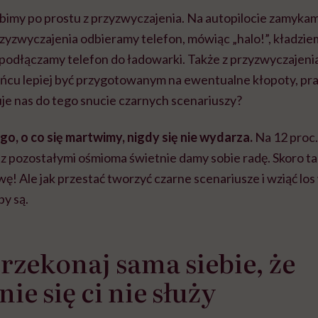
imy po prostu z przyzwyczajenia. Na autopilocie zamykam
rzyzwyczajenia odbieramy telefon, mówiąc „halo!”, kładzi
 podłączamy telefon do ładowarki. Także z przyzwyczajeni
ńcu lepiej być przygotowanym na ewentualne kłopoty, pra
e nas do tego snucie czarnych scenariuszy?
go, o co się martwimy, nigdy się nie wydarza.
Na 12 proc.
z pozostałymi ośmioma świetnie damy sobie radę. Skoro ta
ę! Ale jak przestać tworzyć czarne scenariusze i wziąć lo
y są.
Przekonaj sama siebie, że
ie się ci nie służy