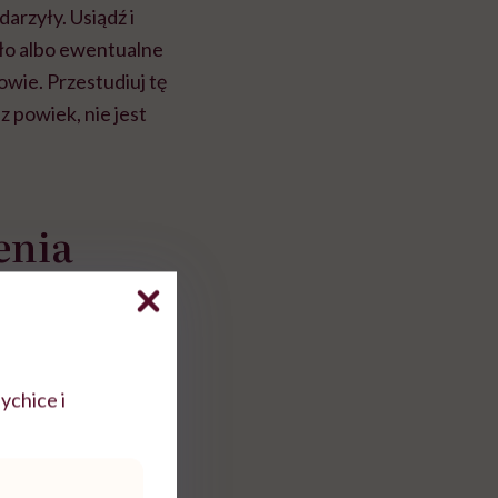
arzyły. Usiądź i
ało albo ewentualne
owie. Przestudiuj tę
z powiek, nie jest
enia
h. Wynika to jednak
otowych! To znaczy,
 są tak naprawdę
ychice i
twa naprawdę