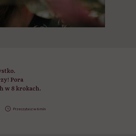
ystko.
rzy! Pora
ch w 8 krokach.
Przeczytasz w 6 min