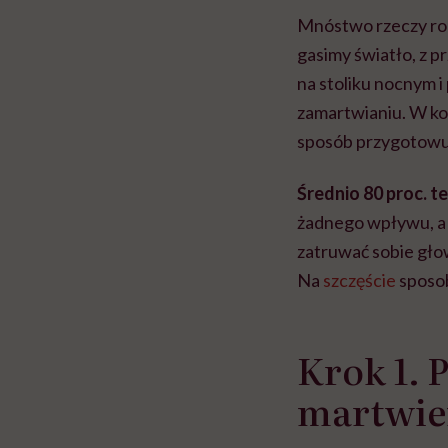
Mnóstwo rzeczy rob
gasimy światło, z p
na stoliku nocnym i
zamartwianiu. W ko
sposób przygotowuj
Średnio 80 proc. te
żadnego wpływu, a 
zatruwać sobie głow
Na
szczęście
sposob
Krok 1. 
martwien