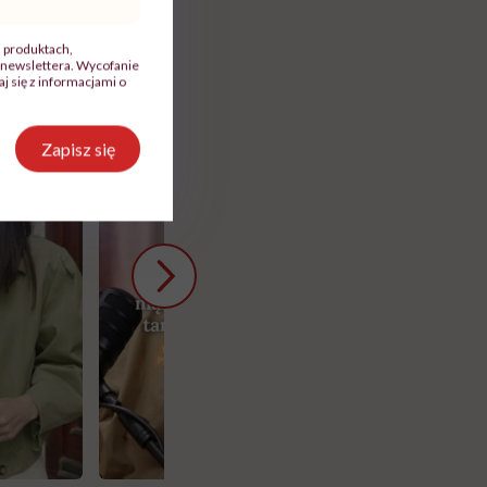
, produktach,
newslettera. Wycofanie
 się z informacjami o
Zapisz się