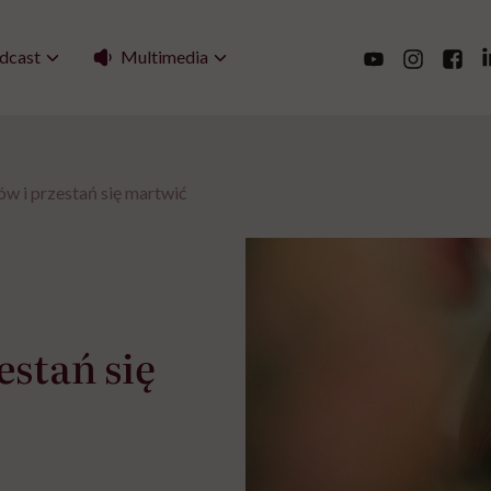
Multimedia
dcast
w i przestań się martwić
estań się