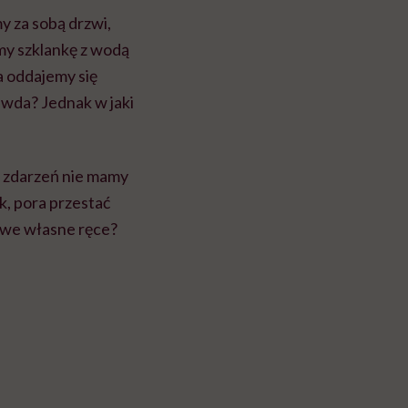
y za sobą drzwi,
emy szklankę z wodą
a oddajemy się
wda? Jednak w jaki
 zdarzeń nie mamy
k, pora przestać
s we własne ręce?