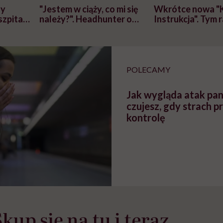
zy
"Jestem w ciąży, co mi się
Wkrótce nowa "
szpitalu
należy?". Headhunter o
Instrukcja". Tym 
szkadzać
zmianie pokoleniowej u
atakach paniki. Z
tylko
kobiet w ciąży na rynku
warsztat pacjen
braźni"
pracy
ekspercki
POLECAMY
Jak wygląda atak pan
czujesz, gdy strach p
kontrolę
kup się na tu i teraz