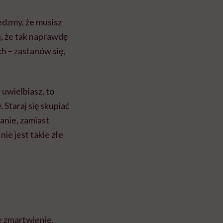
edzmy, że musisz
j, że tak naprawdę
ch – zastanów się,
 uwielbiasz, to
 Staraj się skupiać
kanie, zamiast
nie jest takie złe
 zmartwienie.