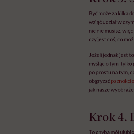
Być może za kilka d
wziąć udział w czym
nic nie musisz, więc
czy jest coś, co mo
Jeżeli jednak jest t
myśląc o tym, tylko 
po prostu na tym, co
obgryzać
paznokci
jak nasze wyobrażeni
Krok 4. 
To chyba mój ulubi