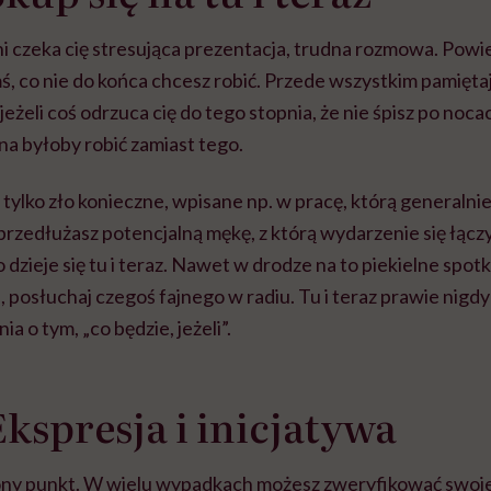
ni czeka cię stresująca prezentacja, trudna rozmowa. Powi
ś, co nie do końca chcesz robić. Przede wszystkim pamięta
 jeżeli coś odrzuca cię do tego stopnia, że nie śpisz po noca
żna byłoby robić zamiast tego.
o tylko zło konieczne, wpisane np. w pracę, którą generalnie
przedłużasz potencjalną mękę, z którą wydarzenie się łączy.
 dzieje się tu i teraz. Nawet w drodze na to piekielne spot
e
, posłuchaj czegoś fajnego w radiu. Tu i teraz prawie nigdy 
a o tym, „co będzie, jeżeli”.
Ekspresja i inicjatywa
ony punkt. W wielu wypadkach możesz zweryfikować swoje