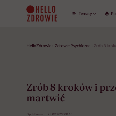
Go
to
content
Tematy
Po
HelloZdrowie
›
Zdrowie Psychiczne
›
Zrób 8 krokó
Zrób 8 kroków i prz
martwić
Opublikowano:
25.09.2022 08:10