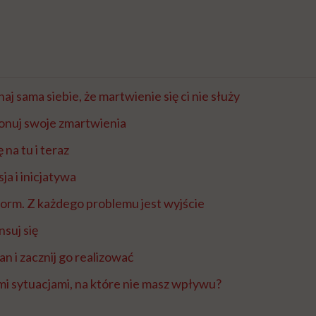
aj sama siebie, że martwienie się ci nie służy
onuj swoje zmartwienia
 na tu i teraz
ja i inicjatywa
torm. Z każdego problemu jest wyjście
nsuj się
an i zacznij go realizować
ymi sytuacjami, na które nie masz wpływu?