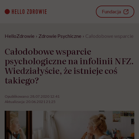
Go
to
Fundacja
content
HelloZdrowie
›
Zdrowie Psychiczne
›
Całodobowe wsparcie psyc
Całodobowe wsparcie
psychologiczne na infolinii NFZ.
Wiedziałyście, że istnieje coś
takiego?
Opublikowano:
28.07.2020 12:41
Aktualizacja:
20.06.2021 21:25