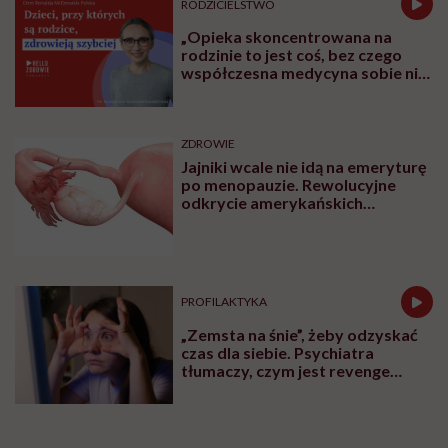
RODZICIELSTWO
„Opieka skoncentrowana na
rodzinie to jest coś, bez czego
współczesna medycyna sobie nie
poradzi”
ZDROWIE
Jajniki wcale nie idą na emeryturę
po menopauzie. Rewolucyjne
odkrycie amerykańskich
naukowców
PROFILAKTYKA
„Zemsta na śnie”, żeby odzyskać
czas dla siebie. Psychiatra
tłumaczy, czym jest revenge
bedtime procrastination