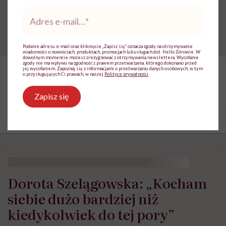
zaufanie”
Adres
e-
mail
*
Podanie adresu e-mail oraz kliknięcie „Zapisz się” oznacza zgodę na otrzymywanie
wiadomości o nowościach, produktach, promocjach lub usługach dot. Hello Zdrowie. W
dowolnym momencie możesz zrezygnować z otrzymywania newslettera. Wycofanie
zgody nie ma wpływu na zgodność z prawem przetwarzania, którego dokonano przed
jej wycofaniem. Zapoznaj się z informacjami o przetwarzaniu danych osobowych, w tym
o przysługujących Ci prawach, w naszej
Polityce prywatności
.
Zapisz się
Dorota Szelągowska: „Kocham
siebie dużo bardziej niż
kiedykolwiek do tej pory”