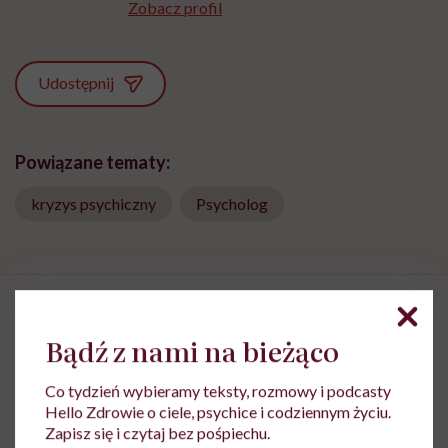
Zobacz profil
Udostępnij
Powiązane tematy:
kryzys psychiczny
Psycholog
Bądź z nami na bieżąco
Monika Sobień-Górska: „Trzeba
Co tydzień wybieramy teksty, rozmowy i podcasty
bardzo uważać, komu oddajemy
Hello Zdrowie o ciele, psychice i codziennym życiu.
swoją wrażliwość, pieniądze i
Zapisz się i czytaj bez pośpiechu.