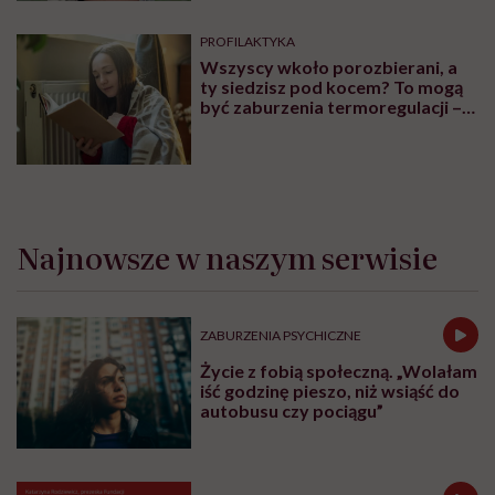
PROFILAKTYKA
Wszyscy wkoło porozbierani, a
ty siedzisz pod kocem? To mogą
być zaburzenia termoregulacji –
wynikające z choroby lub złych
nawyków
Najnowsze w naszym serwisie
ZABURZENIA PSYCHICZNE
Życie z fobią społeczną. „Wolałam
iść godzinę pieszo, niż wsiąść do
autobusu czy pociągu”