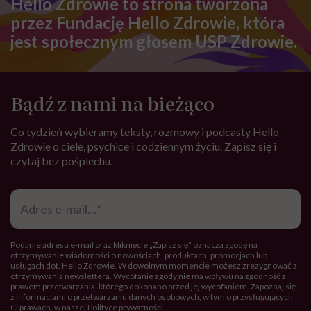
Hello Zdrowie to strona tworzona
przez Fundację Hello Zdrowie, która
jest społecznym głosem USP Zdrowie.
Bądź z nami na bieżąco
Co tydzień wybieramy teksty, rozmowy i podcasty Hello
Zdrowie o ciele, psychice i codziennym życiu. Zapisz się i
czytaj bez pośpiechu.
Adres
e-
mail
*
Podanie adresu e-mail oraz kliknięcie „Zapisz się” oznacza zgodę na
otrzymywanie wiadomości o nowościach, produktach, promocjach lub
usługach dot. Hello Zdrowie. W dowolnym momencie możesz zrezygnować z
otrzymywania newslettera. Wycofanie zgody nie ma wpływu na zgodność z
prawem przetwarzania, którego dokonano przed jej wycofaniem. Zapoznaj się
z informacjami o przetwarzaniu danych osobowych, w tym o przysługujących
Ci prawach, w naszej
Polityce prywatności
.