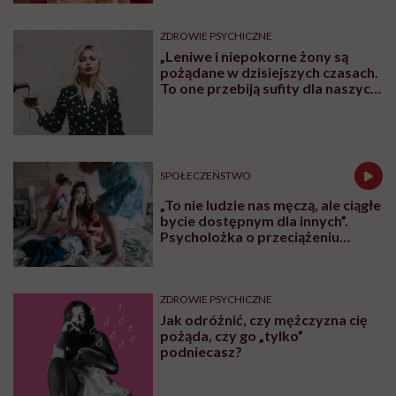
ZDROWIE PSYCHICZNE
„Leniwe i niepokorne żony są
pożądane w dzisiejszych czasach.
To one przebiją sufity dla naszych
córek” – uważa Małgorzata
Gilmajster, psycholożka i
mediatorka
SPOŁECZEŃSTWO
„To nie ludzie nas męczą, ale ciągłe
bycie dostępnym dla innych”.
Psycholożka o przeciążeniu
społecznym
ZDROWIE PSYCHICZNE
Jak odróżnić, czy mężczyzna cię
pożąda, czy go „tylko”
podniecasz?