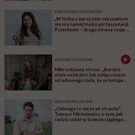
ZABURZENIA OSOBOWOŚCI
„W łóżku z narcyzem seksualnym
nie ma namiętności ani fascynacji.
Przeciwnie – druga strona czuje
się użyta” – mówi seksuolożka
Monika Kaszuba
ZDROWIE PSYCHICZNE
Mikroobjawy stresu. „Bardzo
wiele osób jest tak odłączonych
od własnego ciała, że orientuje
się dopiero wtedy, kiedy
organizm naprawdę odmawia
współpracy”
ZDROWIE PSYCHICZNE
„Odwaga to nie brak strachu”.
Tomasz Michniewicz o tym, jak
radzić sobie w świecie ciągłego
lęku