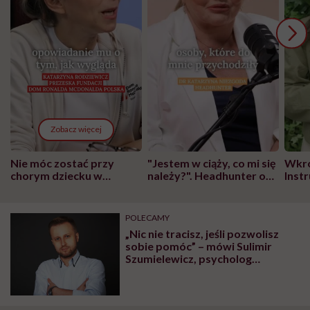
Zobacz więcej
Nie móc zostać przy
"Jestem w ciąży, co mi się
Wkró
chorym dziecku w
należy?". Headhunter o
Inst
szpitalu to tortura.
zmianie pokoleniowej u
atak
"Przeszkadzać w tym
kobiet w ciąży na rynku
wars
może chyba tylko
pracy
eksp
POLECAMY
głupota i brak
„Nic nie tracisz, jeśli pozwolisz
wyobraźni"
sobie pomóc” – mówi Sulimir
Szumielewicz, psycholog
pracujący w telefonie zaufania