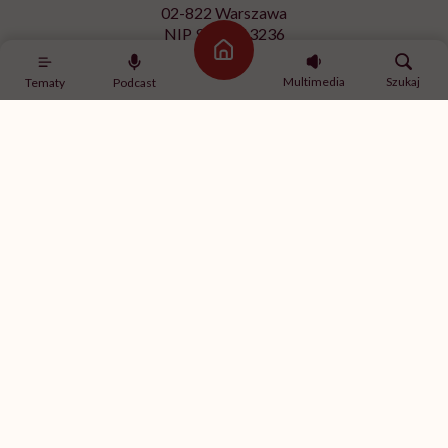
02-822 Warszawa
NIP 9512613236
Strona główna
Kontakt z redakcją
Multimedia
Szukaj
Tematy
Podcast
redakcja@hellozdrowie.pl
Dołącz do naszej społeczności
Właścicielem serwisu
HelloZdrowie
jest Fundacja należąca
do
USP Zdrowie sp. z o.o.
, które jest częścią
USP Group
.
Treści zawarte w serwisie HelloZdrowie mają charakter
informacyjno-edukacyjny. Jeśli potrzebujesz porady
odnośnie swojego stanu zdrowia, skonsultuj się z lekarzem
lub farmaceutą.
© 2012-2026 | HelloZdrowie
Realizacja:
GeekRoom.pl