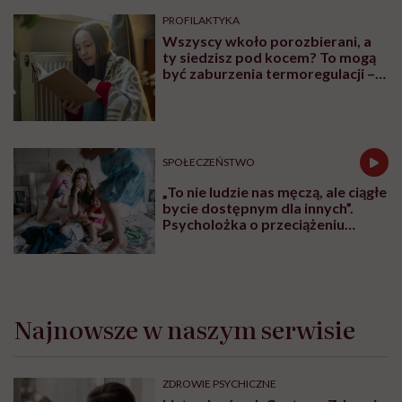
„W łóżku z narcyzem seksualnym
nie ma namiętności ani fascynacji.
Przeciwnie – druga strona czuje
się użyta” – mówi seksuolożka
Monika Kaszuba
ZABURZENIA PSYCHICZNE
Życie z fobią społeczną. „Wolałam
iść godzinę pieszo, niż wsiąść do
autobusu czy pociągu”
MAKE SEX EASIER
Olga Grodzka: „Seksualność to
nie luksus, tylko integralna część
życia, również osób z chorobami
psychicznymi”
PROFILAKTYKA