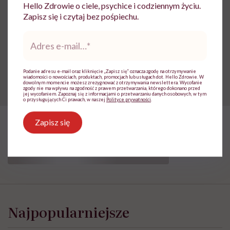
Monika Sobień-Górska: „Trzeba
Hello Zdrowie o ciele, psychice i codziennym życiu.
Zapisz się i czytaj bez pośpiechu.
bardzo uważać, komu oddajemy
Adres
swoją wrażliwość, pieniądze i
e-
zaufanie”
mail
*
Podanie adresu e-mail oraz kliknięcie „Zapisz się” oznacza zgodę na otrzymywanie
wiadomości o nowościach, produktach, promocjach lub usługach dot. Hello Zdrowie. W
dowolnym momencie możesz zrezygnować z otrzymywania newslettera. Wycofanie
zgody nie ma wpływu na zgodność z prawem przetwarzania, którego dokonano przed
jej wycofaniem. Zapoznaj się z informacjami o przetwarzaniu danych osobowych, w tym
o przysługujących Ci prawach, w naszej
Polityce prywatności
.
Zapisz się