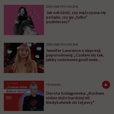
Maria Peszek: „Z
najczarniejszego momentu
można wyjść”
Najpopularniejsze
ZDROWIE PSYCHICZNE