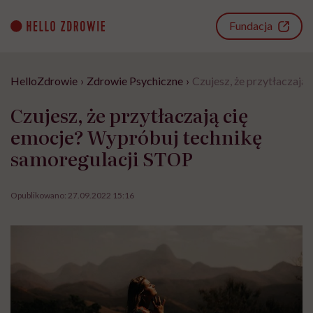
Go
to
Fundacja
content
HelloZdrowie
›
Zdrowie Psychiczne
›
Czujesz, że przytłaczają
Czujesz, że przytłaczają cię
emocje? Wypróbuj technikę
samoregulacji STOP
Opublikowano:
27.09.2022 15:16