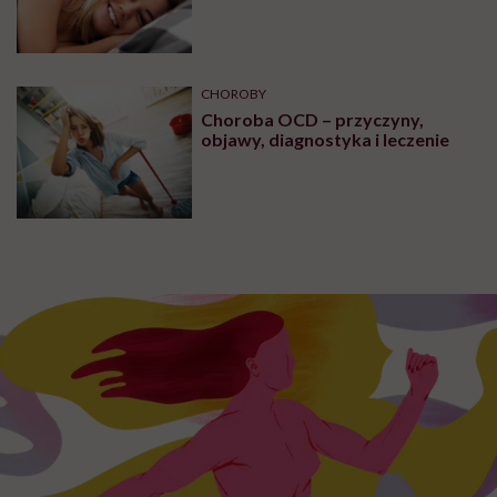
naukowców
Zobacz także
ZDROWIE PSYCHICZNE
Czy mówienie do siebie jest
zdrowe? Odpowiada psychiatra
dr Sławomir Murawiec
MAKE SEX EASIER
Co lubią dziewczyny w łóżku, co
kobiety lubią w chłopakach