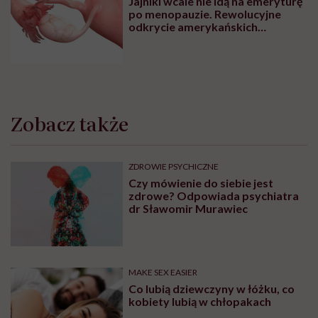
ZDROWIE PSYCHICZNE
Centra Zdrowia Psychicznego dla
osób dorosłych. Tu znajdziesz
pomoc
RODZICIELSTWO
„Opieka skoncentrowana na
rodzinie to jest coś, bez czego
współczesna medycyna sobie nie
poradzi”
ZDROWIE
Jajniki wcale nie idą na emeryturę
po menopauzie. Rewolucyjne
odkrycie amerykańskich