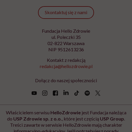
otrzymywanie wiadomości o nowościach, produktach, promocjach lub
usługach dot. Hello Zdrowie. W dowolnym momencie możesz zrezygnować z
otrzymywania newslettera. Wycofanie zgody nie ma wpływu na zgodność z
prawem przetwarzania, którego dokonano przed jej wycofaniem. Zapoznaj się
z informacjami o przetwarzaniu danych osobowych, w tym o przysługujących
Ci prawach, w naszej
Polityce prywatności
.
Zapisz się
Newsletter Hello Zdrowie
O nas
Archiwum artykułów
Polityka prywatności
Zmiana ustawień prywatności
Kontakt