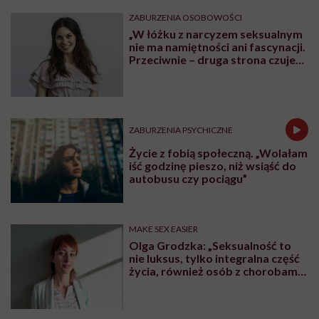
Jak odróżnić, czy mężczyzna cię
pożąda, czy go „tylko”
podniecasz?
ZDROWIE PSYCHICZNE
Jennifer Lawrence o depresji
poporodowej: „Czułam się tak,
jakby codziennie gonił mnie
tygrys”
FEMINIZM
Dorota Szelągowska: „Kocham
siebie dużo bardziej niż
kiedykolwiek do tej pory”
ZABURZENIA OSOBOWOŚCI