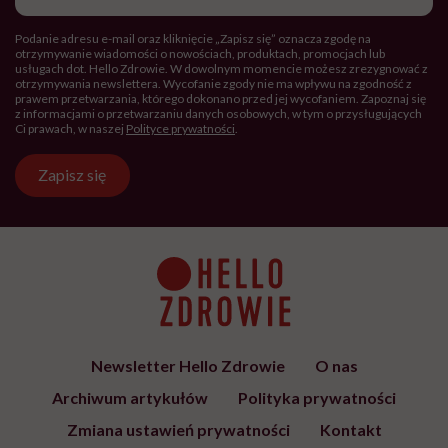
Hello Zdrowie to strona tworzona
przez Fundację Hello Zdrowie, która
jest społecznym głosem USP Zdrowie.
Bądź z nami na bieżąco
Co tydzień wybieramy teksty, rozmowy i podcasty Hello
Zdrowie o ciele, psychice i codziennym życiu. Zapisz się i
czytaj bez pośpiechu.
Adres
e-
mail
*
Podanie adresu e-mail oraz kliknięcie „Zapisz się” oznacza zgodę na