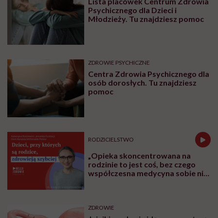
Wszyscy wkoło porozbierani, a
ty siedzisz pod kocem? To mogą
być zaburzenia termoregulacji –
wynikające z choroby lub złych
nawyków
SPOŁECZEŃSTWO
„To nie ludzie nas męczą, ale ciągłe
bycie dostępnym dla innych”.
Psycholożka o przeciążeniu
społecznym
Najnowsze w naszym serwisie
ZDROWIE PSYCHICZNE
Lista placówek Centrum Zdrowia
Psychicznego dla Dzieci i
Młodzieży. Tu znajdziesz pomoc