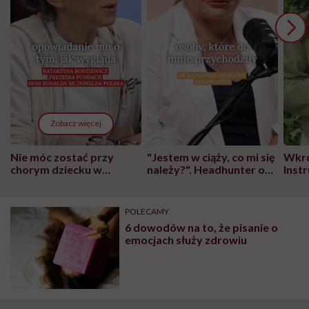
Zobacz więcej
Nie móc zostać przy
"Jestem w ciąży, co mi się
Wkró
chorym dziecku w
należy?". Headhunter o
Inst
szpitalu to tortura.
zmianie pokoleniowej u
atak
"Przeszkadzać w tym
kobiet w ciąży na rynku
wars
może chyba tylko
pracy
eksp
POLECAMY
głupota i brak
6 dowodów na to, że pisanie o
wyobraźni"
emocjach służy zdrowiu