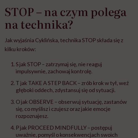
STOP – na czym polega
na technika?
Jak wyjaśnia Cyklińska, technika STOP składa się z
kilku kroków:
S jak STOP – zatrzymaj się, nie reaguj
impulsywnie, zachowaj kontrolę.
T jak TAKE A STEP BACK – zrób krok w tył, weź
głęboki oddech, zdystansuj się od sytuacji.
O jak OBSERVE – obserwuj sytuację, zastanów
się, co myślisz i czujesz oraz jakie emocje
rozpoznajesz.
P jak PROCEED MINDFULLY – postępuj
uważnie, pomyśl o konsekwencjach swoich