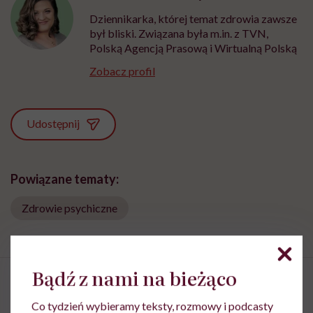
Dziennikarka, której temat zdrowia zawsze
był bliski. Związana była m.in. z TVN,
Polską Agencją Prasową i Wirtualną Polską
Zobacz profil
Udostępnij
Powiązane tematy:
Zdrowie psychiczne
Bądź z nami na bieżąco
Co tydzień wybieramy teksty, rozmowy i podcasty