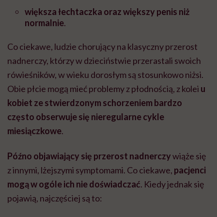
większa łechtaczka oraz większy penis niż
normalnie
.
Co ciekawe, ludzie chorujący na klasyczny przerost
nadnerczy, którzy w dzieciństwie przerastali swoich
rówieśników, w wieku dorosłym są stosunkowo niżsi.
Obie płcie mogą mieć problemy z płodnością, z kolei
u
kobiet ze stwierdzonym schorzeniem bardzo
często obserwuje się nieregularne cykle
miesiączkowe
.
Późno objawiający się przerost nadnerczy
wiąże się
z innymi, lżejszymi symptomami. Co ciekawe,
pacjenci
mogą w ogóle ich nie doświadczać
. Kiedy jednak się
pojawią, najczęściej są to: