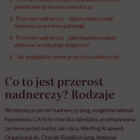
powikłanie przerostu nadnerczy
Przerost nadnerczy – objawy klasycznej i
nieklasycznej formy patologii
Przerost nadnerczy – jakie badania należy
wykonać w celu jego diagnozy?
Jak wygląda leczenie przerostu nadnerczy?
Co to jest przerost
nadnerczy? Rodzaje
Wrodzony przerost nadnerczy (ang.
congential adrenal
hyperplasia
, CAH) to choroba dziedzina, przekazywana
zarówno przez matkę, jak i ojca. Według Krajowej
Organizacji ds. Chorób Rzadkich (ang.
National