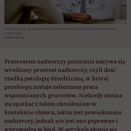
Czym jest i jak się objawia wrodzony przerost nadnerczy? Konsekwencje
schorzenia
Adobe Stock
Przerostem nadnerczy potocznie nazywa się
wrodzony przerost nadnerczy, czyli dość
rzadką patologię dziedziczną, w której
przebiegu zostaje zaburzona praca
wspomnianych gruczołów. Niekiedy można
się spotkać z takim określeniem w
kontekście objawu, jakim jest powiększenie
nadnerczy, jednak nie jest ono poprawne i
wprowadza w błąd. W artykule skupię się