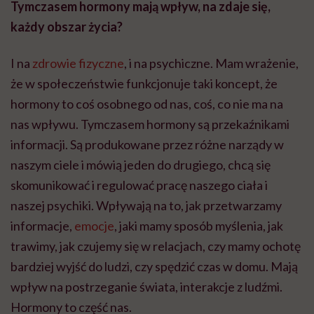
Tymczasem hormony mają wpływ, na zdaje się,
każdy obszar życia?
I na
zdrowie fizyczne
, i na psychiczne. Mam wrażenie,
że w społeczeństwie funkcjonuje taki koncept, że
hormony to coś osobnego od nas, coś, co nie ma na
nas wpływu. Tymczasem hormony są przekaźnikami
informacji. Są produkowane przez różne narządy w
naszym ciele i mówią jeden do drugiego, chcą się
skomunikować i regulować pracę naszego ciała i
naszej psychiki. Wpływają na to, jak przetwarzamy
informacje,
emocje
, jaki mamy sposób myślenia, jak
trawimy, jak czujemy się w relacjach, czy mamy ochotę
bardziej wyjść do ludzi, czy spędzić czas w domu. Mają
wpływ na postrzeganie świata, interakcje z ludźmi.
Hormony to część nas.