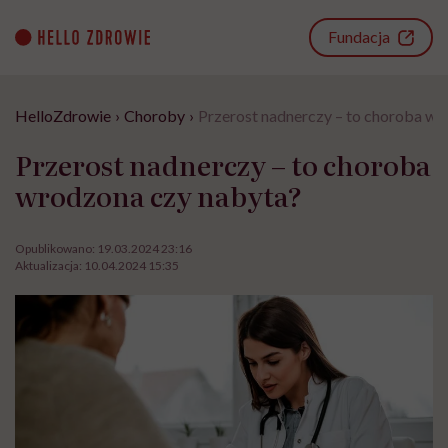
Go
to
Fundacja
content
HelloZdrowie
›
Choroby
›
Przerost nadnerczy – to choroba wr
Przerost nadnerczy – to choroba
wrodzona czy nabyta?
Opublikowano:
19.03.2024 23:16
Aktualizacja:
10.04.2024 15:35