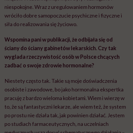
niespokojne. Wraz z uregulowaniem hormonów
wróciło dobre samopoczucie psychiczne i fizyczne i
siła do realizowania się życiowo.
Wspomina pani w publikacji, że odbijała się od
ściany do ściany gabinetów lekarskich. Czy tak
wyglada rzeczywistość osób w Polsce chcących
zadbać o swoje zdrowie hormonalne?
Niestety często tak. Takie są moje doświadczenia
osobiste i zawodowe, bo jako hormonalna ekspertka
pracuję z bardzo wieloma kobietami. Wiem i wierzę w
to, że są fantastyczni lekarze, ale wiem też, że system
po prostu nie działa tak, jak powinien działać. Jestem
po studiach farmaceutycznych, na uczelniach
medycznych uczą dosyć schematycznego działania –