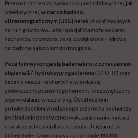
Przerost nadnerczy, zarówno w postaci klasycznej, jak
i nieklasycznej,
widać na badaniu
ultrasonograficznym (USG) nerek
i zlokalizowanych
na nich gruczołów. Jeżeli specjalista może wskazać
nadnercza, to oznacza, że są powiększone – zdrowe
narządy nie są bowiem dostrzegalne.
Poza tym wykonuje się badanie krwi z oznaczeniem
stężenia 17-hydroksyprogesteronu
(17-OHP) oraz
badanie moczu – u chorych stwierdza się
podwyższony poziom tego hormonu oraz zwiększone
jego wydalanie wraz z uryną.
Ostatecznym
potwierdzeniem wrodzonego przerostu nadnerczy
jest badanie genetyczne
i wykazanie na nim mutacji
charakterystycznej dla schorzenia. U ciężarnej, u
której stwierdzono omawianą patologię,
można