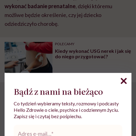
wykonać badanie prenatalne
, dzięki któremu
możliwe będzie określenie, czy jej dziecko
odziedziczyło chorobę.
POLECAMY
Kiedy wykonać USG nerek i jak się
do niego przygotować?
Bądź z nami na bieżąco
Jak wygląda leczenie
Co tydzień wybieramy teksty, rozmowy i podcasty
przerostu nadnerczy?
Hello Zdrowie o ciele, psychice i codziennym życiu.
Zapisz się i czytaj bez pośpiechu.
Podstawową terapią wrodzonego przerostu
Adres
e-
nadnerczy jest
farmakoterapia mająca na celu