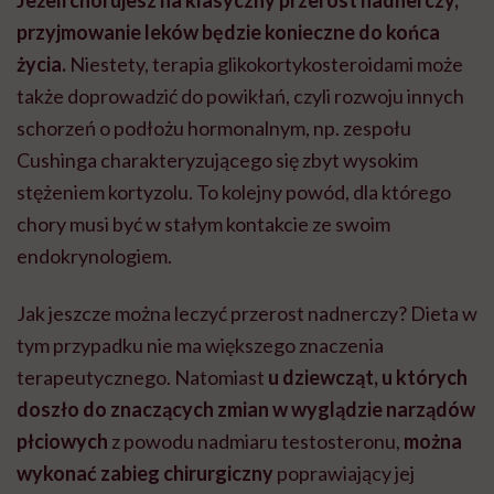
Jeżeli chorujesz na klasyczny przerost nadnerczy,
przyjmowanie leków będzie konieczne do końca
życia.
Niestety, terapia glikokortykosteroidami może
także doprowadzić do powikłań, czyli rozwoju innych
schorzeń o podłożu hormonalnym, np. zespołu
Cushinga charakteryzującego się zbyt wysokim
stężeniem kortyzolu. To kolejny powód, dla którego
chory musi być w stałym kontakcie ze swoim
endokrynologiem.
Jak jeszcze można leczyć przerost nadnerczy? Dieta w
tym przypadku nie ma większego znaczenia
terapeutycznego. Natomiast
u dziewcząt, u których
doszło do znaczących zmian w wyglądzie narządów
płciowych
z powodu nadmiaru testosteronu,
można
wykonać zabieg chirurgiczny
poprawiający jej