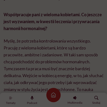
Współpracuje pani z wieloma kobietami. Co jeszcze
jest wyzwaniem, w kwestii leczenia i przywracania
harmonii hormonalnej?
Myślę, że potrzeba kontrolowania wszystkiego.
Pracuję z wieloma kobietami, które są bardzo
pracowite, ambitne i zadaniowe. W taki sam sposób
chcą podchodzić do problemów hormonalnych.
Tymczasem ta praca musi być znacznie bardziej
delikatna. Wejście w kobiecą energię, w to, jak słuchać
ciała, jak odkrywać jego potrzeby i jak wprowadzać
zmiany w stylu życia jest czasochłonne. To nauka
odpuszczania, przyglądania się sobie, dostrzegania
Strona główna
subtelności. XXI wiek uczy nas szybkiego życia,
Multimedia
Szukaj
Tematy
Podcast