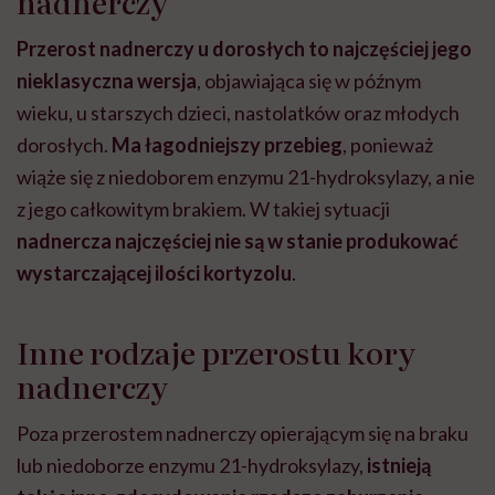
nadnerczy
Przerost nadnerczy u dorosłych to najczęściej jego
nieklasyczna wersja
, objawiająca się w późnym
wieku, u starszych dzieci, nastolatków oraz młodych
dorosłych.
Ma łagodniejszy przebieg
, ponieważ
wiąże się z niedoborem enzymu 21-hydroksylazy, a nie
z jego całkowitym brakiem. W takiej sytuacji
nadnercza najczęściej nie są w stanie produkować
wystarczającej ilości kortyzolu
.
Inne rodzaje przerostu kory
nadnerczy
Poza przerostem nadnerczy opierającym się na braku
lub niedoborze enzymu 21-hydroksylazy,
istnieją