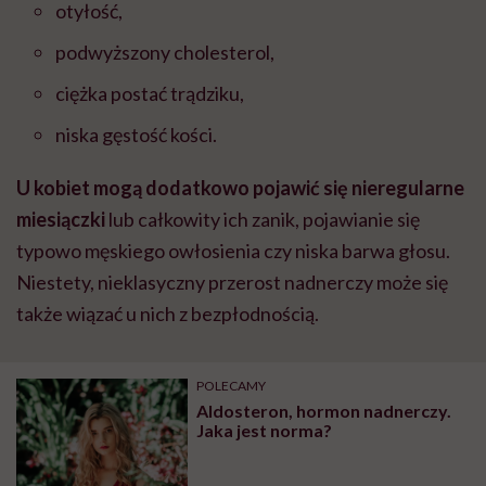
otyłość,
podwyższony cholesterol,
ciężka postać trądziku,
niska gęstość kości.
U kobiet mogą dodatkowo pojawić się nieregularne
miesiączki
lub całkowity ich zanik, pojawianie się
typowo męskiego owłosienia czy niska barwa głosu.
Niestety, nieklasyczny przerost nadnerczy może się
także wiązać u nich z bezpłodnością.
POLECAMY
Aldosteron, hormon nadnerczy.
Jaka jest norma?