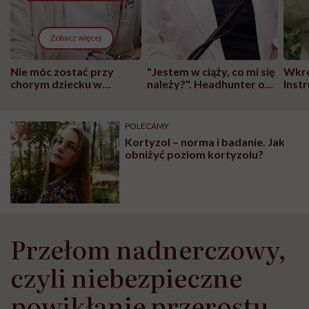
Zobacz więcej
Nie móc zostać przy
"Jestem w ciąży, co mi się
Wkró
chorym dziecku w
należy?". Headhunter o
Inst
szpitalu to tortura.
zmianie pokoleniowej u
atak
"Przeszkadzać w tym
kobiet w ciąży na rynku
wars
może chyba tylko
pracy
eksp
POLECAMY
głupota i brak
Kortyzol – norma i badanie. Jak
wyobraźni"
obniżyć poziom kortyzolu?
Przełom nadnerczowy,
czyli niebezpieczne
powikłanie przerostu