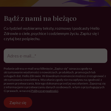
Bądź z nami na bieżąco
Co tydzień wybieramy teksty, rozmowy i podcasty Hello
Zdrowie o ciele, psychice i codziennym życiu. Zapisz się i
czytaj bez pośpiechu.
Adres
e-
mail
*
Podanie adresu e-mail oraz kliknięcie „Zapisz się” oznacza zgodę na
otrzymywanie wiadomości o nowościach, produktach, promocjach lub
usługach dot. Hello Zdrowie. W dowolnym momencie możesz zrezygnować z
otrzymywania newslettera. Wycofanie zgody nie ma wpływu na zgodność z
prawem przetwarzania, którego dokonano przed jej wycofaniem. Zapoznaj się
z informacjami o przetwarzaniu danych osobowych, w tym o przysługujących
Ci prawach, w naszej
Polityce prywatności
.
Zapisz się