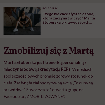
"Przeszkadzać w tym
kobiet w ciąży na rynku
wars
może chyba tylko
pracy
eksp
POLECAMY
głupota i brak
Czego nie chce słyszeć osoba,
wyobraźni"
która zaczyna ćwiczyć? Marta
Stoberska o krzywdzących
zdaniach
Zmobilizuj się z Martą
Marta Stoberska jest trenerką personalną z
międzynarodową akredytacją REPs
. W mediach
społecznościowych promuje zdrowy stosunek do
ciała. Zasłynęła ciałopozytywną akcją „Te dupy są
prawdziwe”. Stworzyła też otwartą grupę na
Facebooku „ZMOBILIZOWANE”.