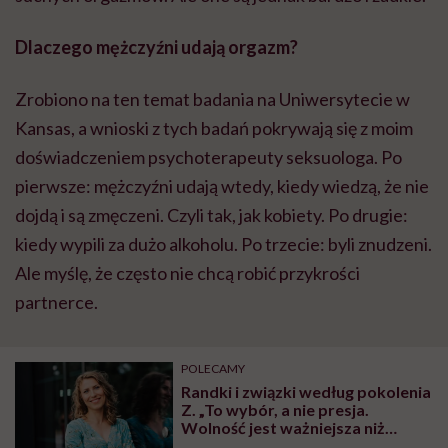
Dlaczego mężczyźni udają orgazm?
Zrobiono na ten temat badania na Uniwersytecie w
Kansas, a wnioski z tych badań pokrywają się z moim
doświadczeniem psychoterapeuty seksuologa. Po
pierwsze: mężczyźni udają wtedy, kiedy wiedzą, że nie
dojdą i są zmęczeni. Czyli tak, jak kobiety. Po drugie:
kiedy wypili za dużo alkoholu. Po trzecie: byli znudzeni.
Ale myślę, że często nie chcą robić przykrości
partnerce.
POLECAMY
Randki i związki według pokolenia
Z. „To wybór, a nie presja.
Wolność jest ważniejsza niż
status” – mówi Paulina Jęczmień,