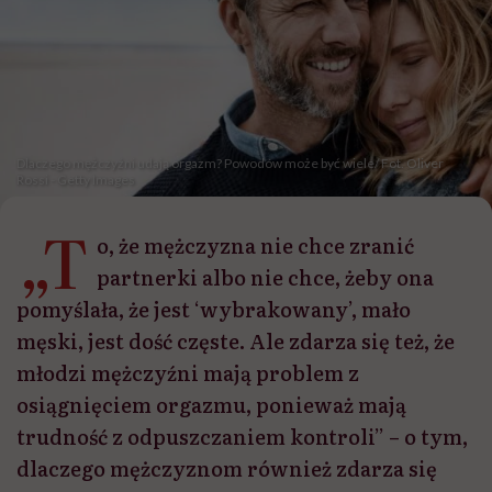
Dlaczego mężczyźni udają orgazm? Powodów może być wiele/ Fot. Oliver
Rossi - Getty Images
„T
o, że mężczyzna nie chce zranić
partnerki albo nie chce, żeby ona
pomyślała, że jest ‘wybrakowany’, mało
męski, jest dość częste. Ale zdarza się też, że
młodzi mężczyźni mają problem z
osiągnięciem orgazmu, ponieważ mają
trudność z odpuszczaniem kontroli” – o tym,
dlaczego mężczyznom również zdarza się