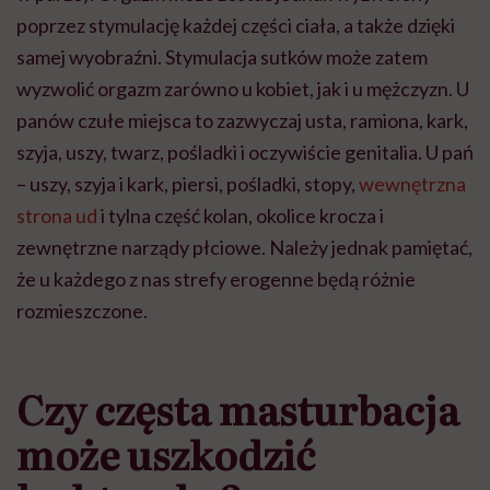
poprzez stymulację każdej części ciała, a także dzięki
samej wyobraźni. Stymulacja sutków może zatem
wyzwolić orgazm zarówno u kobiet, jak i u mężczyzn. U
panów czułe miejsca to zazwyczaj usta, ramiona, kark,
szyja, uszy, twarz, pośladki i oczywiście genitalia. U pań
– uszy, szyja i kark, piersi, pośladki, stopy,
wewnętrzna
strona ud
i tylna część kolan, okolice krocza i
zewnętrzne narządy płciowe. Należy jednak pamiętać,
że u każdego z nas strefy erogenne będą różnie
rozmieszczone.
Czy częsta masturbacja
może uszkodzić