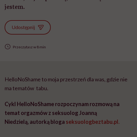
jestem.
Udostępnij
Przeczytasz w 8 min
HelloNoShame to moja przestrzeń dla was, gdzie nie
ma tematów tabu.
Cykl HelloNoShame rozpoczynam rozmową na
temat orgazmów z seksuolog Joanną
Niedzielą, autorką bloga
seksuologbeztabu.pl.