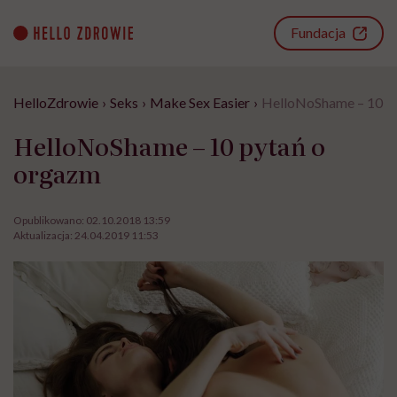
Go
to
Fundacja
content
HelloZdrowie
›
Seks
›
Make Sex Easier
›
HelloNoShame – 10 p
HelloNoShame – 10 pytań o
orgazm
Opublikowano:
02.10.2018 13:59
Aktualizacja:
24.04.2019 11:53