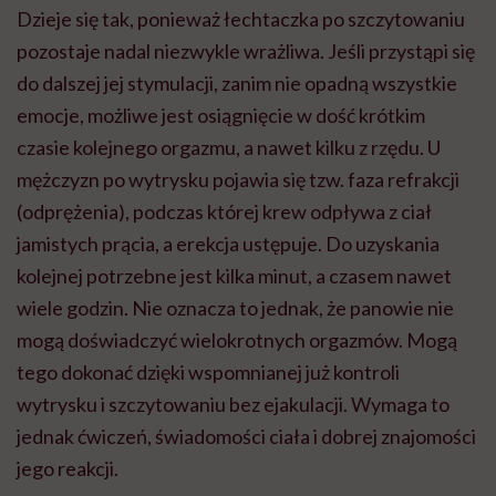
Dzieje się tak, ponieważ łechtaczka po szczytowaniu
pozostaje nadal niezwykle wrażliwa. Jeśli przystąpi się
do dalszej jej stymulacji, zanim nie opadną wszystkie
emocje, możliwe jest osiągnięcie w dość krótkim
czasie kolejnego orgazmu, a nawet kilku z rzędu. U
mężczyzn po wytrysku pojawia się tzw. faza refrakcji
(odprężenia), podczas której krew odpływa z ciał
jamistych prącia, a erekcja ustępuje. Do uzyskania
kolejnej potrzebne jest kilka minut, a czasem nawet
wiele godzin. Nie oznacza to jednak, że panowie nie
mogą doświadczyć wielokrotnych orgazmów. Mogą
tego dokonać dzięki wspomnianej już kontroli
wytrysku i szczytowaniu bez ejakulacji. Wymaga to
jednak ćwiczeń, świadomości ciała i dobrej znajomości
jego reakcji.