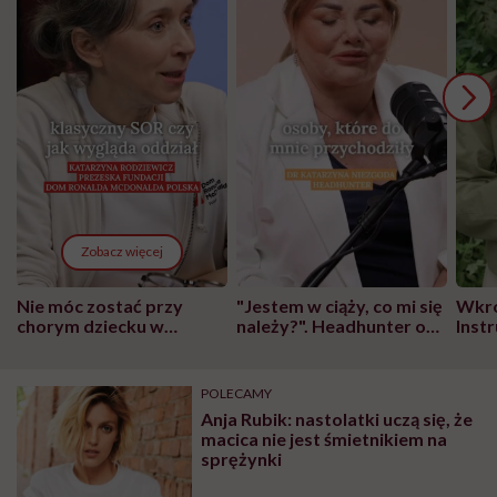
Zobacz więcej
Nie móc zostać przy
"Jestem w ciąży, co mi się
Wkró
chorym dziecku w
należy?". Headhunter o
Inst
szpitalu to tortura.
zmianie pokoleniowej u
atak
"Przeszkadzać w tym
kobiet w ciąży na rynku
wars
może chyba tylko
pracy
eksp
POLECAMY
głupota i brak
Anja Rubik: nastolatki uczą się, że
wyobraźni"
macica nie jest śmietnikiem na
sprężynki