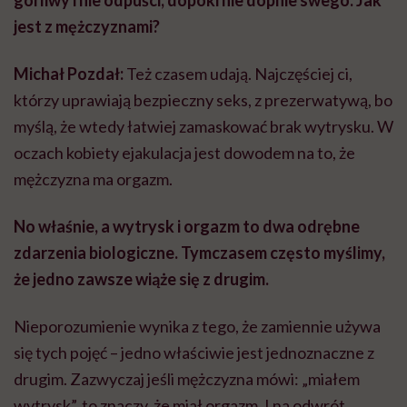
gorliwy i nie odpuści, dopóki nie dopnie swego. Jak
jest z mężczyznami?
Michał Pozdał:
Też czasem udają. Najczęściej ci,
którzy uprawiają bezpieczny seks, z prezerwatywą, bo
myślą, że wtedy łatwiej zamaskować brak wytrysku. W
oczach kobiety ejakulacja jest dowodem na to, że
mężczyzna ma orgazm.
No właśnie, a wytrysk i orgazm to dwa odrębne
zdarzenia biologiczne. Tymczasem często myślimy,
że jedno zawsze wiąże się z drugim.
Nieporozumienie wynika z tego, że zamiennie używa
się tych pojęć – jedno właściwie jest jednoznaczne z
drugim. Zazwyczaj jeśli mężczyzna mówi: „miałem
wytrysk”, to znaczy, że miał orgazm. I na odwrót.