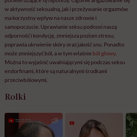
potwierdzające tę hipotezę. Ogólnie angażowanie się
w aktywność seksualną, jak i przeżywanie orgazmów
ma korzystny wpływ na nasze zdrowie i
samopoczucie. Uprawianie seksu podnosi naszą
odporność i kondycję, zmniejsza poziom stresu,
poprawia ukrwienie skóry oraz jakość snu. Ponadto
może zmniejszyć ból, a w tym właśnie
ból głowy
.
Można to wyjaśnić uwalniającymi się podczas seksu
endorfinami, które są naturalnymi środkami
przeciwbólowymi.
Rolki