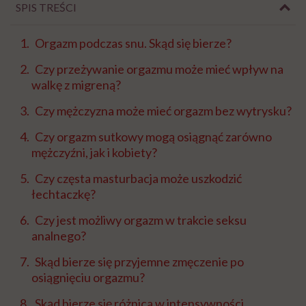
SPIS TREŚCI
Orgazm podczas snu. Skąd się bierze?
Czy przeżywanie orgazmu może mieć wpływ na
walkę z migreną?
Czy mężczyzna może mieć orgazm bez wytrysku?
Czy orgazm sutkowy mogą osiągnąć zarówno
mężczyźni, jak i kobiety?
Czy częsta masturbacja może uszkodzić
łechtaczkę?
Czy jest możliwy orgazm w trakcie seksu
analnego?
Skąd bierze się przyjemne zmęczenie po
osiągnięciu orgazmu?
Skąd bierze się różnica w intensywności