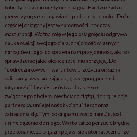
kobiety orgazmu nigdy nie osiągną. Bardzo rzadko
pierwszy orgazm pojawia się podczas stosunku. Dużo
częściej osiągany jest w samotności, podczas
masturbacji. Ważną rolę w jego osiągnięciu odgrywa
nauka reakcji swojego ciała, znajomość własnych
narządów i tego, co sprawia nam przyjemność, ale też
sprawdzenie jakie okoliczności mu sprzyjają. Do
“podręcznikowych” warunków przeżycia orgazmu
zaliczamy: wystarczającą grę wstępną, poczucie
intymności i bezpieczeństwa, brak lęku (np.
związanego z bólem, niechcianą ciążą), dobrą relację
partnerską, umiejętność bycia tu i teraz oraz
zatracenia się. Tym, co orgazm często hamuje, jest
usilne dążenie do niego. Warto także porzucić błędne
przekonanie, że orgazm pojawi się automatycznie i że