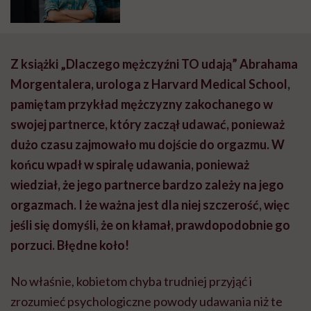
psycholożka, seksuolożka
Z książki „Dlaczego mężczyźni TO udają” Abrahama
Morgentalera, urologa z Harvard Medical School,
pamiętam przykład mężczyzny zakochanego w
swojej partnerce, który zaczął udawać, ponieważ
dużo czasu zajmowało mu dojście do orgazmu. W
końcu wpadł w spiralę udawania, ponieważ
wiedział, że jego partnerce bardzo zależy na jego
orgazmach. I że ważna jest dla niej szczerość, więc
jeśli się domyśli, że on kłamał, prawdopodobnie go
porzuci. Błędne koło!
No właśnie, kobietom chyba trudniej przyjąć i
zrozumieć psychologiczne powody udawania niż te