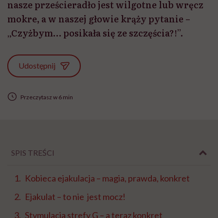
nasze prześcieradło jest wilgotne lub wręcz
mokre, a w naszej głowie krąży pytanie –
„Czyżbym… posikała się ze szczęścia?!”.
Udostępnij
Przeczytasz w 6 min
SPIS TREŚCI
Kobieca ejakulacja – magia, prawda, konkret
Ejakulat – to nie jest mocz!
Stymulacja strefy G – a teraz konkret