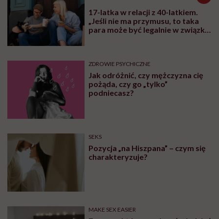
17-latka w relacji z 40-latkiem.
„Jeśli nie ma przymusu, to taka
para może być legalnie w związku.
I mówiąc brutalnie: nic nikomu do
tego”
ZDROWIE PSYCHICZNE
Jak odróżnić, czy mężczyzna cię
pożąda, czy go „tylko”
podniecasz?
SEKS
Pozycja „na Hiszpana” – czym się
charakteryzuje?
MAKE SEX EASIER