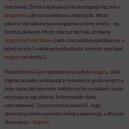
moczowej. Żeńska ejakulacja nie występuje łącznie z
orgazmem
, jak to ma miejsce u mężczyzn. Może
zdarzyć się ejakulacja po orgazmie z innej strefy – np.
łechtaczkowym. Może zdarzyć się i tak, że mamy
orgazm łechtaczkowy
, jakiś czas później ejakulujemy, a
jeżeli strefa G nadal jest pobudzana, to może wystąpić
orgazm
ze strefy G.
Punkt/strefa G jest położona na suficie
waginy
. Jeśli
zagniecie palec wskazujący i wsuniecie go do wnętrza,
żeby zataczać nim małe, koliste ruchy, po jakimś czasie
wyczujecie zgrubienie, które będzie dalej
nabrzmiewać. To jest właśnie punkt G. Jego
stymulacja może wywołać żeńską ejakulację, a dłuższa
stymulacja –
orgazm
.