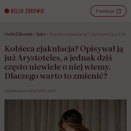
Go
to
Fundacja
content
HelloZdrowie
›
Seks
›
Kobieca ejakulacja? Opisywał ją już Arys
Kobieca ejakulacja? Opisywał ją
już Arystoteles, a jednak dziś
często niewiele o niej wiemy.
Dlaczego warto to zmienić?
Opublikowano:
04.02.2023 18:01