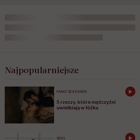
„Opieka
skoncentrowana
na
Najpopularniejsze
rodzinie
to
jest
coś,
MAKE SEX EASIER
bez
czego
5 rzeczy, które mężczyźni
współczesna
uwielbiają w łóżku
medycyna
sobie
nie
poradzi”
SEKS