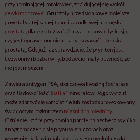
przypominającej koralowiec, znajdującej się wokół
cewki moczowej
. Gruczoły przedsionkowe mniejsze
powstały z tej samej tkanki zarodkowej, co męska
prostata
, dlatego też wciąż trwa naukowa dyskusja,
czy jest uprawomocnione, aby nazywać je żeńską
prostatą. Gdy już raz sprawdzicie, że płyn ten jest
bezwonny i bezbarwny, będziecie miały pewność, że
nie jest moczem.
Zawiera antygen PSA, sterczową kwaśną fosfatazę
oraz śladowe ilości
białka
i minerałów. Jego wyrzut
może zdarzyć się samoistnie lub zostać sprowokowany
świadomym rozkurczem
mięśni dna miednicy
.
Ciśnienie, które przypomina parcie na pęcherz, wynika
z nagromadzenia się płynu w gruczołach oraz
wypełnienia krwią ciała gąbczastego wokół cewki