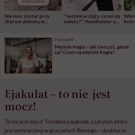
Zobacz więcej
Nie móc zostać przy
"Jestem w ciąży, co mi się
Wkró
chorym dziecku w
należy?". Headhunter o
Inst
szpitalu to tortura.
zmianie pokoleniowej u
atak
"Przeszkadzać w tym
kobiet w ciąży na rynku
wars
może chyba tylko
pracy
eksp
POLECAMY
głupota i brak
Mięśnie Kegla – jak ćwiczyć, gdzie
wyobraźni"
są? Czym są mięśnie Kegla?
Ejakulat – to nie jest
mocz!
To nie jest mocz! To kobiecy ejakulat, czyli płyn, który
jest wytwarzany w gruczołach Skenego – strukturze