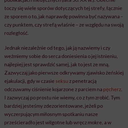
toczy się wiele sporów dotyczących tej strefy, łącznie
ze sporem o to, jak naprawdę powinna być nazywana –
czy punktem, czy strefą właśnie – ze względu na swoją
rozległość.
Jednak niezależnie od tego, jak ją nazwiemy i czy
weźmiemy sobie do serca doniesienia o jej istnieniu,
najlepiej jest sprawdzić samej, jak to jest ze mną.
Zazwyczaj jako pierwsze odkrywamy zjawisko żeńskiej
ejakulacji, gdy w czasie
seksu
z penetracją
odczuwamy ciśnienie kojarzone z parciem na
pęcherz
.
I zazwyczaj po prostu nie wiemy, co z tym zrobić. Tym
bardziej jesteśmy zdezorientowane, jeżeli po
wyczerpującym miłosnym spotkaniu nasze
prześcieradło jest wilgotne lub wręcz mokre, a w