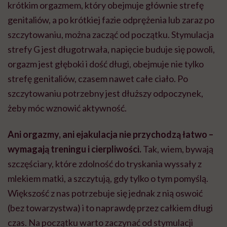
krótkim orgazmem, który obejmuje głównie strefę
genitaliów, a po krótkiej fazie odprężenia lub zaraz po
szczytowaniu, można zacząć od początku. Stymulacja
strefy G jest długotrwała, napięcie buduje się powoli,
orgazm jest głęboki i dość długi, obejmuje nie tylko
strefę genitaliów, czasem nawet całe ciało. Po
szczytowaniu potrzebny jest dłuższy odpoczynek,
żeby móc wznowić aktywność.
Ani orgazmy, ani ejakulacja nie przychodzą łatwo –
wymagają treningu i cierpliwości.
Tak, wiem, bywają
szczęściary, które zdolność do tryskania wyssały z
mlekiem matki, a szczytują, gdy tylko o tym pomyślą.
Większość z nas potrzebuje się jednak z nią oswoić
(bez towarzystwa) i to naprawdę przez całkiem długi
czas. Na początku warto zaczynać od stymulacji