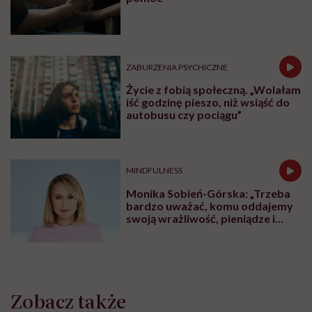
ZABURZENIA PSYCHICZNE
Życie z fobią społeczną. „Wolałam
iść godzinę pieszo, niż wsiąść do
autobusu czy pociągu”
MINDFULNESS
Monika Sobień-Górska: „Trzeba
bardzo uważać, komu oddajemy
swoją wrażliwość, pieniądze i
zaufanie”
Zobacz także