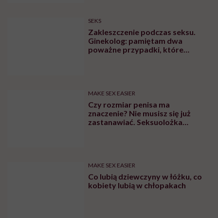
wytrysku
SEKS
Zakleszczenie podczas seksu.
Ginekolog: pamiętam dwa
poważne przypadki, które
wymagały interwencji szpitalnej
MAKE SEX EASIER
Czy rozmiar penisa ma
znaczenie? Nie musisz się już
zastanawiać. Seksuolożka
Katarzyna Koczułap właśnie to
wyjaśniła
MAKE SEX EASIER
Co lubią dziewczyny w łóżku, co
kobiety lubią w chłopakach