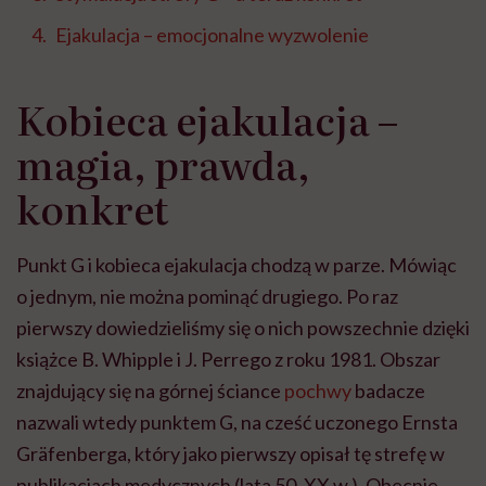
Ejakulacja – emocjonalne wyzwolenie
Kobieca ejakulacja –
magia, prawda,
konkret
Punkt G i kobieca ejakulacja chodzą w parze. Mówiąc
o jednym, nie można pominąć drugiego. Po raz
pierwszy dowiedzieliśmy się o nich powszechnie dzięki
książce B. Whipple i J. Perrego z roku 1981. Obszar
znajdujący się na górnej ściance
pochwy
badacze
nazwali wtedy punktem G, na cześć uczonego Ernsta
Gräfenberga, który jako pierwszy opisał tę strefę w
publikacjach medycznych (lata 50. XX w.). Obecnie