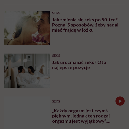
SEKS
Jak zmienia się seks po 50-tce?
Poznaj 5 sposobów, żeby nadal
mieć frajdę w łóżku
SEKS
Jak urozmaicić seks? Oto
najlepsze pozycje
SEKS
„Każdy orgazm jest czymś
pięknym, jednak ten rodzaj
orgazmu jest wyjątkowy”.
Seksuolożka o kobiecym