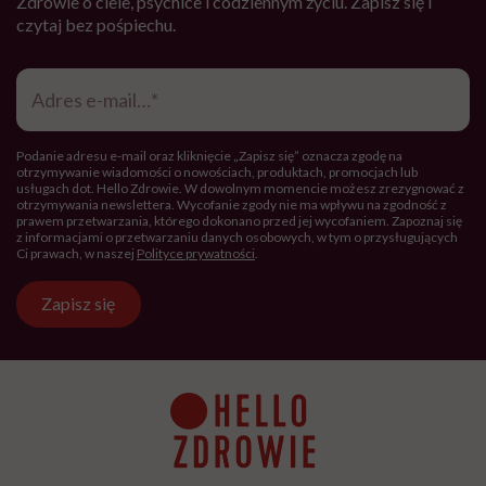
Zdrowie o ciele, psychice i codziennym życiu. Zapisz się i
czytaj bez pośpiechu.
Adres
e-
mail
*
Podanie adresu e-mail oraz kliknięcie „Zapisz się” oznacza zgodę na
otrzymywanie wiadomości o nowościach, produktach, promocjach lub
usługach dot. Hello Zdrowie. W dowolnym momencie możesz zrezygnować z
otrzymywania newslettera. Wycofanie zgody nie ma wpływu na zgodność z
prawem przetwarzania, którego dokonano przed jej wycofaniem. Zapoznaj się
z informacjami o przetwarzaniu danych osobowych, w tym o przysługujących
Ci prawach, w naszej
Polityce prywatności
.
Zapisz się