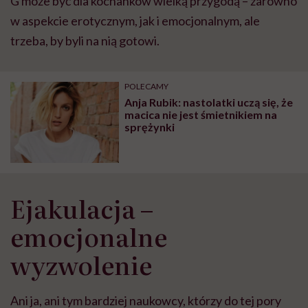
G może być dla kochanków wielką przygodą – zarówno
w aspekcie erotycznym, jak i emocjonalnym, ale
trzeba, by byli na nią gotowi.
POLECAMY
Anja Rubik: nastolatki uczą się, że
macica nie jest śmietnikiem na
sprężynki
Ejakulacja –
emocjonalne
wyzwolenie
Ani ja, ani tym bardziej naukowcy, którzy do tej pory