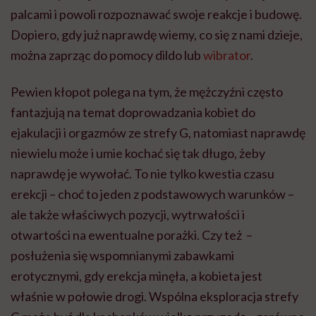
palcami i powoli rozpoznawać swoje reakcje i budowę.
Dopiero, gdy już naprawdę wiemy, co się z nami dzieje,
można zaprząc do pomocy dildo lub
wibrator
.
Pewien kłopot polega na tym, że mężczyźni często
fantazjują na temat doprowadzania kobiet do
ejakulacji i orgazmów ze strefy G, natomiast naprawdę
niewielu może i umie kochać się tak długo, żeby
naprawdę je wywołać. To nie tylko kwestia czasu
erekcji – choć to jeden z podstawowych warunków –
ale także właściwych pozycji, wytrwałości i
otwartości na ewentualne porażki. Czy też –
posłużenia się wspomnianymi zabawkami
erotycznymi, gdy erekcja minęła, a kobieta jest
właśnie w połowie drogi. Wspólna eksploracja strefy