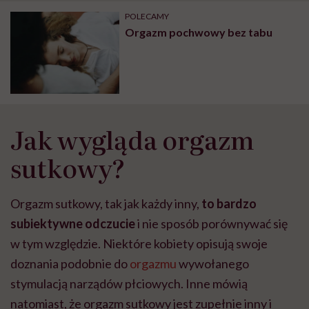
może chyba tylko
pracy
eksp
POLECAMY
głupota i brak
Orgazm pochwowy bez tabu
wyobraźni"
Jak wygląda orgazm
sutkowy?
Orgazm sutkowy, tak jak każdy inny,
to bardzo
subiektywne odczucie
i nie sposób porównywać się
w tym względzie. Niektóre kobiety opisują swoje
doznania podobnie do
orgazmu
wywołanego
stymulacją narządów płciowych. Inne mówią
natomiast, że orgazm sutkowy jest zupełnie inny i