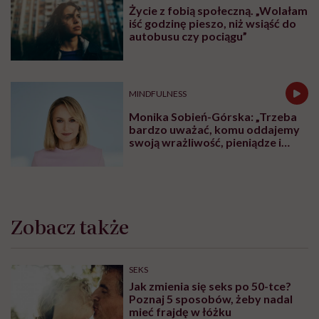
Życie z fobią społeczną. „Wolałam
iść godzinę pieszo, niż wsiąść do
autobusu czy pociągu”
MINDFULNESS
Monika Sobień-Górska: „Trzeba
bardzo uważać, komu oddajemy
swoją wrażliwość, pieniądze i
zaufanie”
Zobacz także
SEKS
Jak zmienia się seks po 50-tce?
Poznaj 5 sposobów, żeby nadal
mieć frajdę w łóżku