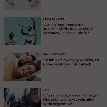
wymagały interwencji szpitalnej
MAKE SEX EASIER
Czy rozmiar penisa ma
znaczenie? Nie musisz się już
zastanawiać. Seksuolożka
Katarzyna Koczułap właśnie to
wyjaśniła
MAKE SEX EASIER
Co lubią dziewczyny w łóżku, co
kobiety lubią w chłopakach
SEKS
Orgazm – szczytowanie mózgu.
Dlaczego warto w życiu mieć
setki orgazmów?