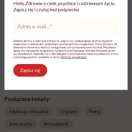
Hello Zdrowie o ciele, psychice i codziennym życiu.
Zapisz się i czytaj bez pośpiechu.
Adres
e-
Agata Domagała
mail
*
Ratownik Kwalifikowanej Pierwszej
Podanie adresu e-mail oraz kliknięcie „Zapisz się” oznacza zgodę na otrzymywanie
Pomocy (KPP), specjalista ds. treści.
wiadomości o nowościach, produktach, promocjach lub usługach dot. Hello Zdrowie. W
dowolnym momencie możesz zrezygnować z otrzymywania newslettera. Wycofanie
zgody nie ma wpływu na zgodność z prawem przetwarzania, którego dokonano przed
Zobacz profil
jej wycofaniem. Zapoznaj się z informacjami o przetwarzaniu danych osobowych, w tym
o przysługujących Ci prawach, w naszej
Polityce prywatności
.
Zapisz się
Udostępnij
Powiązane tematy:
Edukacja seksualna
Orgazm
Piersi
Seks oralny
Seksualność