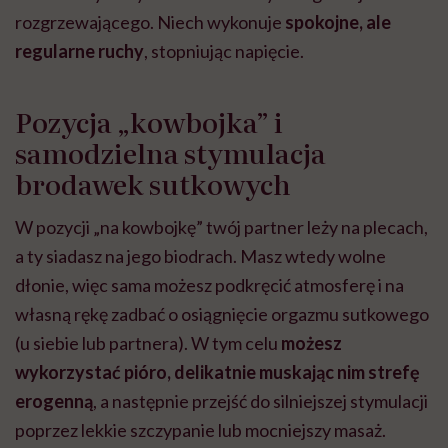
rozgrzewającego. Niech wykonuje
spokojne, ale
regularne ruchy
, stopniując napięcie.
Pozycja „kowbojka” i
samodzielna stymulacja
brodawek sutkowych
W pozycji „na kowbojkę” twój partner leży na plecach,
a ty siadasz na jego biodrach. Masz wtedy wolne
dłonie, więc sama możesz podkręcić atmosferę i na
własną rękę zadbać o osiągnięcie orgazmu sutkowego
(u siebie lub partnera). W tym celu
możesz
wykorzystać pióro, delikatnie muskając nim strefę
erogenną
, a następnie przejść do silniejszej stymulacji
poprzez lekkie szczypanie lub mocniejszy masaż.