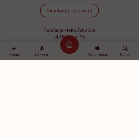
Skontaktuj się z nami
Fundacja Hello Zdrowie
ul. Poleczki 35
02-822 Warszawa
Strona główna
NIP 9512613236
Multimedia
Szukaj
Tematy
Podcast
Kontakt z redakcją
redakcja@hellozdrowie.pl
Dołącz do naszej społeczności
Właścicielem serwisu
HelloZdrowie
jest Fundacja należąca
do
USP Zdrowie sp. z o.o.
, które jest częścią
USP Group
.
Treści zawarte w serwisie HelloZdrowie mają charakter
informacyjno-edukacyjny. Jeśli potrzebujesz porady