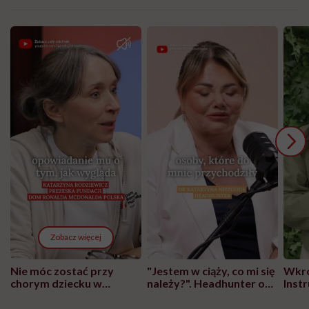
Zobacz więcej
Nie móc zostać przy
"Jestem w ciąży, co mi się
Wkró
chorym dziecku w
należy?". Headhunter o
Inst
szpitalu to tortura.
zmianie pokoleniowej u
atak
"Przeszkadzać w tym
kobiet w ciąży na rynku
wars