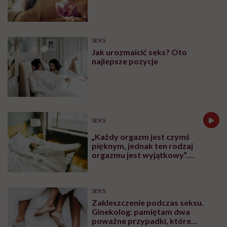
SEKS
Jak urozmaicić seks? Oto
najlepsze pozycje
SEKS
„Każdy orgazm jest czymś
pięknym, jednak ten rodzaj
orgazmu jest wyjątkowy”.
Seksuolożka o kobiecym
wytrysku
SEKS
Zakleszczenie podczas seksu.
Ginekolog: pamiętam dwa
poważne przypadki, które