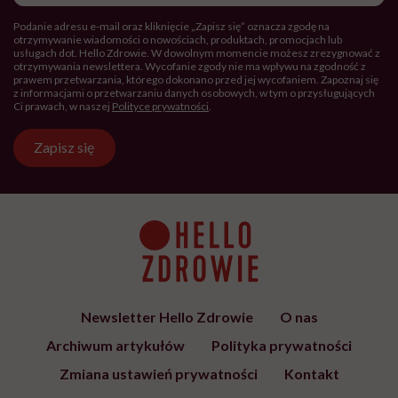
Podanie adresu e-mail oraz kliknięcie „Zapisz się” oznacza zgodę na
otrzymywanie wiadomości o nowościach, produktach, promocjach lub
usługach dot. Hello Zdrowie. W dowolnym momencie możesz zrezygnować z
otrzymywania newslettera. Wycofanie zgody nie ma wpływu na zgodność z
prawem przetwarzania, którego dokonano przed jej wycofaniem. Zapoznaj się
z informacjami o przetwarzaniu danych osobowych, w tym o przysługujących
Ci prawach, w naszej
Polityce prywatności
.
Zapisz się
Newsletter Hello Zdrowie
O nas
Archiwum artykułów
Polityka prywatności
Zmiana ustawień prywatności
Kontakt