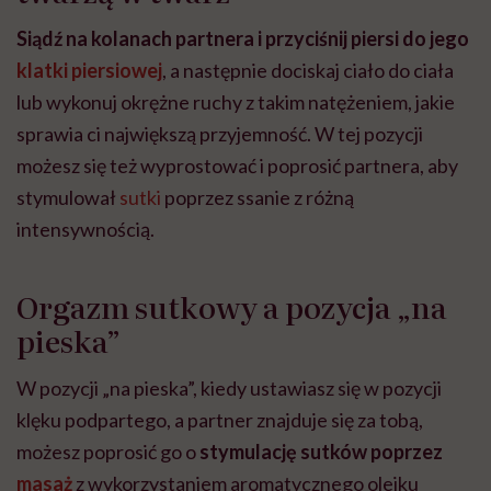
Siądź na kolanach partnera i przyciśnij piersi do jego
klatki piersiowej
, a następnie dociskaj ciało do ciała
lub wykonuj okrężne ruchy z takim natężeniem, jakie
sprawia ci największą przyjemność. W tej pozycji
możesz się też wyprostować i poprosić partnera, aby
stymulował
sutki
poprzez ssanie z różną
intensywnością.
Orgazm sutkowy a pozycja „na
pieska”
W pozycji „na pieska”, kiedy ustawiasz się w pozycji
klęku podpartego, a partner znajduje się za tobą,
możesz poprosić go o
stymulację sutków poprzez
masaż
z wykorzystaniem aromatycznego olejku