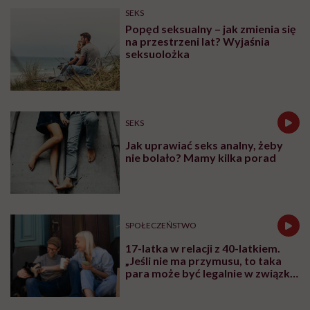
SEKS
Popęd seksualny – jak zmienia się
na przestrzeni lat? Wyjaśnia
seksuolożka
SEKS
Jak uprawiać seks analny, żeby
nie bolało? Mamy kilka porad
SPOŁECZEŃSTWO
17-latka w relacji z 40-latkiem.
„Jeśli nie ma przymusu, to taka
para może być legalnie w związku.
I mówiąc brutalnie: nic nikomu do
tego”