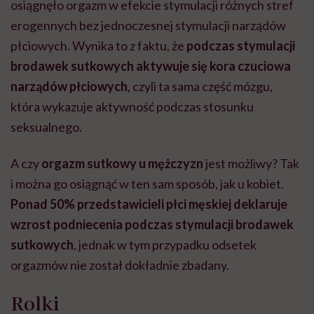
osiągnęło orgazm w efekcie stymulacji różnych stref
erogennych bez jednoczesnej stymulacji narządów
płciowych. Wynika to z faktu, że
podczas stymulacji
brodawek sutkowych aktywuje się kora czuciowa
narządów płciowych
, czyli ta sama część mózgu,
która wykazuje aktywność podczas stosunku
seksualnego.
A czy
orgazm sutkowy u mężczyzn
jest możliwy? Tak
i można go osiągnąć w ten sam sposób, jak u kobiet.
Ponad 50% przedstawicieli płci męskiej deklaruje
wzrost podniecenia podczas stymulacji brodawek
sutkowych
, jednak w tym przypadku odsetek
orgazmów nie został dokładnie zbadany.
Rolki