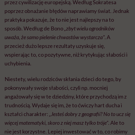
przez cywilizację europejską. Według Sokratesa
poprzez obnażanie błędów naprawiamy świat. Jednak
praktyka pokazuje, że to nie jest najlepszy na to
sposób. Według de Bono
„zbyt wielu ogrodników
uważa, że samo pielenie chwastów wystarcza”
. A
przecież dużo lepsze rezultaty uzyskuje się,
wspierając to, co pozytywne, niż krytykując słabości i
uchybienia.
Niestety, wielu rodziców skłania dzieci do tego, by
pokonywały swoje słabości, czyli np. mocniej
angażowały się w te dziedziny, które przychodzą im z
trudnością. Wydaje się im, że to ćwiczy hart ducha i
kształci charakter:
„Jesteś dobry z geografii? No to ucz się
więcej matematyki, skoro z niej masz tylko tróje”
. Ale to
nie jest korzystne. Lepiej inwestować w to, co robimy