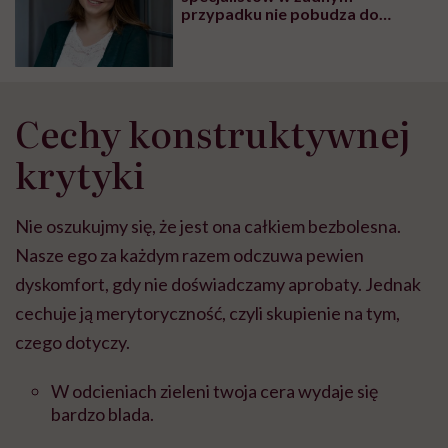
przypadku nie pobudza do
zmiany”. Karla Orban mówi,
dlaczego tak często tam się z nią
stykamy
Cechy konstruktywnej
krytyki
Nie oszukujmy się, że jest ona całkiem bezbolesna.
Nasze ego za każdym razem odczuwa pewien
dyskomfort, gdy nie doświadczamy aprobaty. Jednak
cechuje ją merytoryczność, czyli skupienie na tym,
czego dotyczy.
W odcieniach zieleni twoja cera wydaje się
bardzo blada.