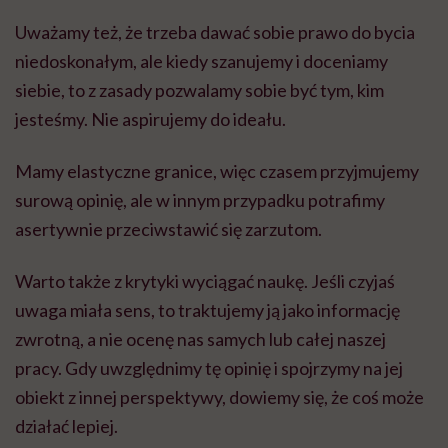
Uważamy też, że trzeba dawać sobie prawo do bycia
niedoskonałym, ale kiedy szanujemy i doceniamy
siebie, to z zasady pozwalamy sobie być tym, kim
jesteśmy. Nie aspirujemy do ideału.
Mamy elastyczne granice, więc czasem przyjmujemy
surową opinię, ale w innym przypadku potrafimy
asertywnie przeciwstawić się zarzutom.
Warto także z krytyki wyciągać naukę. Jeśli czyjaś
uwaga miała sens, to traktujemy ją jako informację
zwrotną, a nie ocenę nas samych lub całej naszej
pracy. Gdy uwzględnimy tę opinię i spojrzymy na jej
obiekt z innej perspektywy, dowiemy się, że coś może
działać lepiej.