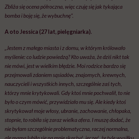
Zbliża się ocena półroczna, więc czuję się jak tykająca
bomba i boję się, że wybuchnę”.
A oto Jessica (27 lat, pielęgniarka).
„Jestem z małego miasta i z domu, w którym królowało
myślenie: co ludzie powiedzą? Kto uważa, że dziś nikt tak
nie mówi, jest w wielkim błędzie. Moi rodzice bardzo się
przejmowali zdaniem sąsiadów, znajomych, krewnych,
nauczycieli i wszystkich innych, szczególnie zaś tych,
którzy mnie krytykowali. Gdy ktoś mnie pochwalił, to nie
było o czym mówić, przywidziało mu się. Ale kiedy ktoś
skrytykował moje włosy, ubranie, zachowanie, chłopaka,
stopnie, to robiła się zaraz wielka afera. I muszę dodać, że
nie byłam szczególnie problematyczna, raczej normalna,
ale mama lubiła się na mnie skarżyć, jęczeć, że tyle wysiłku