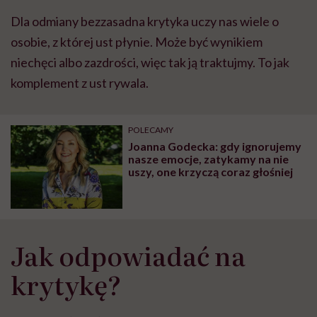
Dla odmiany bezzasadna krytyka uczy nas wiele o
osobie, z której ust płynie. Może być wynikiem
niechęci albo zazdrości, więc tak ją traktujmy. To jak
komplement z ust rywala.
POLECAMY
Joanna Godecka: gdy ignorujemy
nasze emocje, zatykamy na nie
uszy, one krzyczą coraz głośniej
Jak odpowiadać na
krytykę?