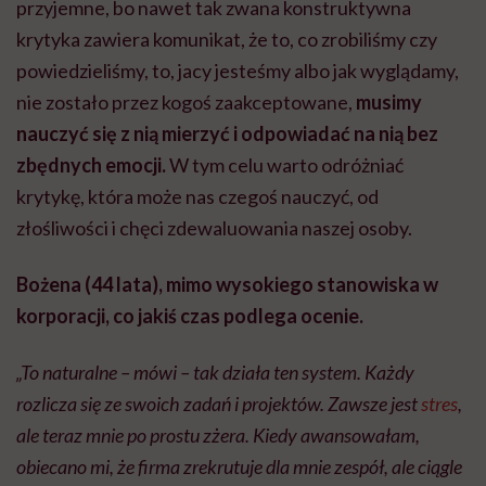
przyjemne, bo nawet tak zwana konstruktywna
krytyka zawiera komunikat, że to, co zrobiliśmy czy
powiedzieliśmy, to, jacy jesteśmy albo jak wyglądamy,
nie zostało przez kogoś zaakceptowane,
musimy
nauczyć się z nią mierzyć i odpowiadać na nią bez
zbędnych emocji.
W tym celu warto odróżniać
krytykę, która może nas czegoś nauczyć, od
złośliwości i chęci zdewaluowania naszej osoby.
Bożena (44 lata), mimo wysokiego stanowiska w
korporacji, co jakiś czas podlega ocenie.
„To naturalne – mówi – tak działa ten system. Każdy
rozlicza się ze swoich zadań i projektów. Zawsze jest
stres
,
ale teraz mnie po prostu zżera. Kiedy awansowałam,
obiecano mi, że firma zrekrutuje dla mnie zespół, ale ciągle