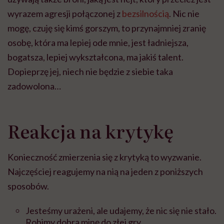
wyrazem agresji połączonej z
bezsilnością
. Nic nie
mogę, czuję się kimś gorszym, to przynajmniej zranię
osobę, która ma lepiej ode mnie, jest ładniejsza,
bogatsza, lepiej wykształcona, ma jakiś talent.
Dopieprzę jej, niech nie będzie z siebie taka
zadowolona…
Reakcja na krytykę
Konieczność zmierzenia się z krytyką to wyzwanie.
Najczęściej reagujemy na nią na jeden z poniższych
sposobów.
Jesteśmy urażeni, ale udajemy, że nic się nie stało.
Robimy dobrą minę do złej gry.