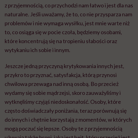
z przyjemnością, co przychodzi nam łatwo i jest dla nas
naturalne. Jeśli uważamy, że to, co nie przysparza nam
problemów i nie wymaga wysiłku, jest mnie warte niż
to, co osiąga się w pocie czoła, będziemy osobami,
które koncentrują się na tropieniu słabości oraz
wytykaniu ich sobie i innym.
Jeszcze jedną przyczyną krytykowania innych jest,
przykro to przyznać, satysfakcja, którą przynosi
chwilowa przewaga nad inną osobą. Bo przecież
wydamy się sobie mądrzejsi, skoro zauważyliśmy i
wytknęliśmy czyjąś niedoskonałość. Osoby, które
często doświadczały poniżania, teraz porównują się
do innych i chętnie korzystają z momentów, w których
mogą poczuć się lepsze. Osoby te z przyjemnością
używają także broni, jaką jest hejt, który przecież jest