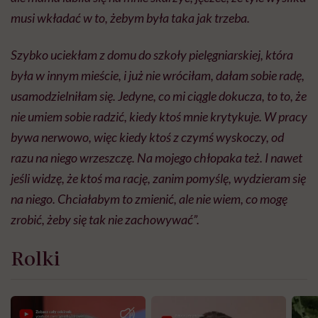
musi wkładać w to, żebym była taka jak trzeba.
Szybko uciekłam z domu do szkoły pielęgniarskiej, która
była w innym mieście, i już nie wróciłam, dałam sobie radę,
usamodzielniłam się. Jedyne, co mi ciągle dokucza, to to, że
nie umiem sobie radzić, kiedy ktoś mnie krytykuje. W pracy
bywa nerwowo, więc kiedy ktoś z czymś wyskoczy, od
razu na niego wrzeszczę. Na mojego chłopaka też. I nawet
jeśli widzę, że ktoś ma rację, zanim pomyślę, wydzieram się
na niego. Chciałabym to zmienić, ale nie wiem, co mogę
zrobić, żeby się tak nie zachowywać”.
Rolki