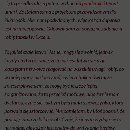
się to przedłużało, a potem wybuchła
pandemia
i temat
umarł. Zostałam sama z projektem przewidzianym dla
kilku osób. Nie mam podwładnych, więc każda duperela
jest na mojej głowie. Odpowiadam za poważne zadanie, a
robię tabelki w Excelu.
To jakieś szaleństwo! Jasne, mogę się zwolnić, jednak
każdy chyba rozumie, że to nie jest łatwa decyzja.
Zaczęłam nerwowo reagować na wszelkie uwagi, robię, co
w mojej mocy, ale kiedy mój zwierzchnik mówi mi ze
zniecierpliwieniem, że mogę być jeszcze lepiej
zorganizowana, że to przecież możliwe, albo że nie mam
dystansu, czuję się, jakbym była małą dziewczynką, która
pozwala się sztorcować. Nie pamiętam, by ktoś docenił, że
pracuję sama za kilka osób. Czuję, że innym wydaje się to
normalne, ale każdy jest chętny do wytykania błędów.