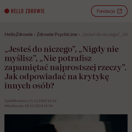
Go
to
Fundacja
content
HelloZdrowie
›
Zdrowie Psychiczne
›
„Jesteś do niczego”, „Nig
„Jesteś do niczego”, „Nigdy nie
myślisz”, „Nie potrafisz
zapamiętać najprostszej rzeczy”.
Jak odpowiadać na krytykę
innych osób?
Opublikowano:
21.11.2020 16:12
Aktualizacja:
28.11.2024 15:56