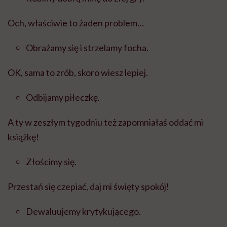
Och, właściwie to żaden problem…
Obrażamy się i strzelamy focha.
OK, sama to zrób, skoro wiesz lepiej.
Odbijamy piłeczkę.
A ty w zeszłym tygodniu też zapomniałaś oddać mi
książkę!
Złościmy się.
Przestań się czepiać, daj mi święty spokój!
Dewaluujemy krytykującego.