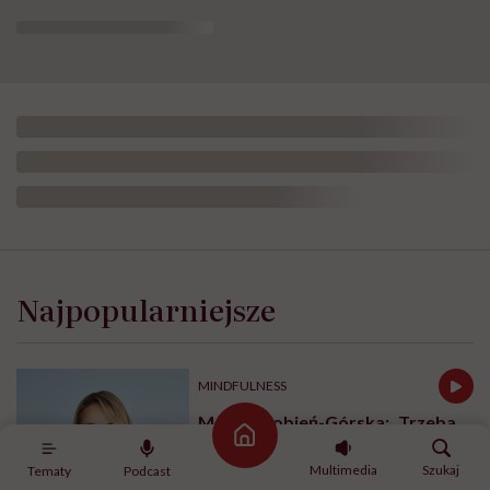
Najpopularniejsze
MINDFULNESS
Monika Sobień-Górska: „Trzeba
bardzo uważać, komu oddajemy
Strona główna
swoją wrażliwość, pieniądze i
Multimedia
Szukaj
Tematy
Podcast
zaufanie”