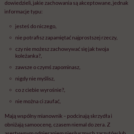
dowiedzieli, jakie zachowania są akceptowane, jednak
informacje typu:
jesteś do niczego,
nie potrafisz zapamiętać najprostszej rzeczy,
czy nie możesz zachowywać się jak twoja
koleżanka?,
zawsze o czymś zapominasz,
nigdy nie myślisz,
co z ciebie wyrośnie?,
nie można ci zaufać,
Mają wspólny mianownik – podcinają skrzydła i
obniżają samoocenę, czasem niemal do zera. Z
asertywnym odpieraniem niesłusznych zarzutów lub