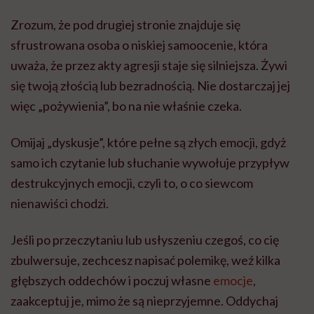
Zrozum, że pod drugiej stronie znajduje się
sfrustrowana osoba o niskiej samoocenie, która
uważa, że przez akty agresji staje się silniejsza. Żywi
się twoją złością lub bezradnością. Nie dostarczaj jej
więc „pożywienia”, bo na nie właśnie czeka.
Omijaj „dyskusje”, które pełne są złych emocji, gdyż
samo ich czytanie lub słuchanie wywołuje przypływ
destrukcyjnych emocji, czyli to, o co siewcom
nienawiści chodzi.
Jeśli po przeczytaniu lub usłyszeniu czegoś, co cię
zbulwersuje, zechcesz napisać polemikę, weź kilka
głębszych oddechów i poczuj własne
emocje
,
zaakceptuj je, mimo że są nieprzyjemne. Oddychaj