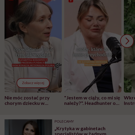
Zobacz więcej
Nie móc zostać przy
"Jestem w ciąży, co mi się
Wkró
chorym dziecku w
należy?". Headhunter o
Inst
szpitalu to tortura.
zmianie pokoleniowej u
atak
"Przeszkadzać w tym
kobiet w ciąży na rynku
wars
może chyba tylko
pracy
eksp
POLECAMY
głupota i brak
„Krytyka w gabinetach
wyobraźni"
specjalistów w żadnym