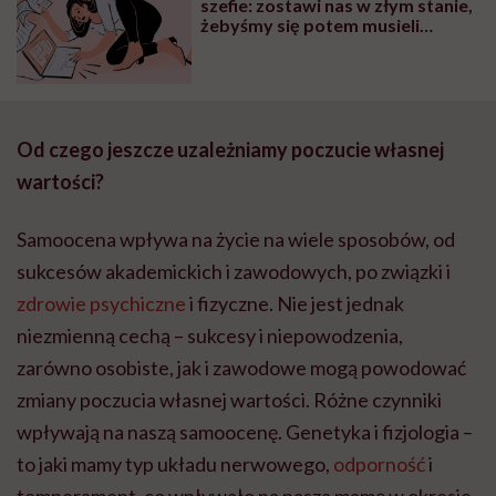
szefie: zostawi nas w złym stanie,
żebyśmy się potem musieli
pozbierać łyżeczką do kupy
Od czego jeszcze uzale
żniamy poczucie w
łasnej
warto
ści?
Samoocena wpływa na życie na wiele sposobów, od
sukcesów akademickich i zawodowych, po związki i
zdrowie psychiczne
i fizyczne. Nie jest jednak
niezmienną cechą – sukcesy i niepowodzenia,
zarówno osobiste, jak i zawodowe mogą powodować
zmiany poczucia własnej wartości. Różne czynniki
wpływają na naszą samoocenę. Genetyka i fizjologia –
to jaki mamy typ układu nerwowego,
odporność
i