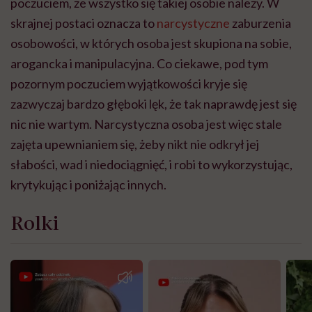
poczuciem, że wszystko się takiej osobie należy. W
skrajnej postaci oznacza to
narcystyczne
zaburzenia
osobowości, w których osoba jest skupiona na sobie,
arogancka i manipulacyjna. Co ciekawe, pod tym
pozornym poczuciem wyjątkowości kryje się
zazwyczaj bardzo głęboki lęk, że tak naprawdę jest się
nic nie wartym. Narcystyczna osoba jest więc stale
zajęta upewnianiem się, żeby nikt nie odkrył jej
słabości, wad i niedociągnięć, i robi to wykorzystując,
krytykując i poniżając innych.
Rolki