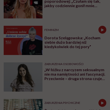
poporodowej: „Czułam się tak,
jakby codziennie gonił mnie
tygrys”
FEMINIZM
Dorota Szelągowska: „Kocham
siebie dużo bardziej niż
kiedykolwiek do tej pory”
ZABURZENIA OSOBOWOŚCI
„W łóżku z narcyzem seksualnym
nie ma namiętności ani fascynacji.
Przeciwnie – druga strona czuje
się użyta” – mówi seksuolożka
Monika Kaszuba
ZABURZENIA PSYCHICZNE