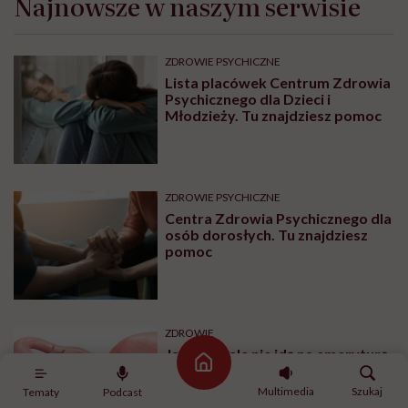
Najnowsze w naszym serwisie
ZDROWIE PSYCHICZNE
Lista placówek Centrum Zdrowia
Psychicznego dla Dzieci i
Młodzieży. Tu znajdziesz pomoc
ZDROWIE PSYCHICZNE
Centra Zdrowia Psychicznego dla
osób dorosłych. Tu znajdziesz
pomoc
ZDROWIE
Jajniki wcale nie idą na emeryturę
Strona główna
po menopauzie. Rewolucyjne
odkrycie amerykańskich
Multimedia
Szukaj
Tematy
Podcast
naukowców