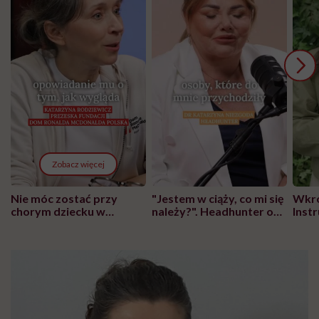
Zobacz więcej
Nie móc zostać przy
"Jestem w ciąży, co mi się
Wkró
chorym dziecku w
należy?". Headhunter o
Inst
szpitalu to tortura.
zmianie pokoleniowej u
atak
"Przeszkadzać w tym
kobiet w ciąży na rynku
wars
może chyba tylko
pracy
eksp
głupota i brak
wyobraźni"