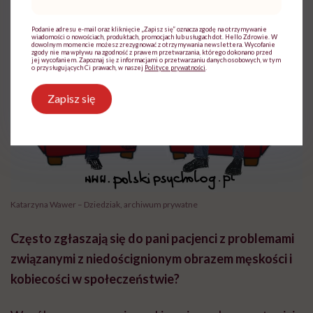
mail
*
Podanie adresu e-mail oraz kliknięcie „Zapisz się” oznacza zgodę na otrzymywanie
wiadomości o nowościach, produktach, promocjach lub usługach dot. Hello Zdrowie. W
dowolnym momencie możesz zrezygnować z otrzymywania newslettera. Wycofanie
zgody nie ma wpływu na zgodność z prawem przetwarzania, którego dokonano przed
jej wycofaniem. Zapoznaj się z informacjami o przetwarzaniu danych osobowych, w tym
o przysługujących Ci prawach, w naszej
Polityce prywatności
.
Zapisz się
Katarzyna Wawer – Dziedziak, archiwum prywatne
Cz
ęsto zg
łaszaj
ą si
ę do pani pacjenci z problemami
zwi
ązanymi z niedoścignionym obrazem m
ęsko
ści i
kobieco
ści w spo
łecze
ństwie?