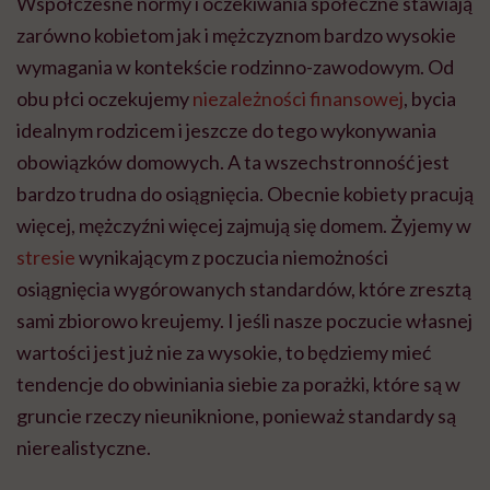
Współczesne normy i oczekiwania społeczne stawiają
zarówno kobietom jak i mężczyznom bardzo wysokie
wymagania w kontekście rodzinno-zawodowym. Od
obu płci oczekujemy
niezależności finansowej
, bycia
idealnym rodzicem i jeszcze do tego wykonywania
obowiązków domowych. A ta wszechstronność jest
bardzo trudna do osiągnięcia. Obecnie kobiety pracują
więcej, mężczyźni więcej zajmują się domem. Żyjemy w
stresie
wynikającym z poczucia niemożności
osiągnięcia wygórowanych standardów, które zresztą
sami zbiorowo kreujemy. I jeśli nasze poczucie własnej
wartości jest już nie za wysokie, to będziemy mieć
tendencje do obwiniania siebie za porażki, które są w
gruncie rzeczy nieuniknione, ponieważ standardy są
nierealistyczne.