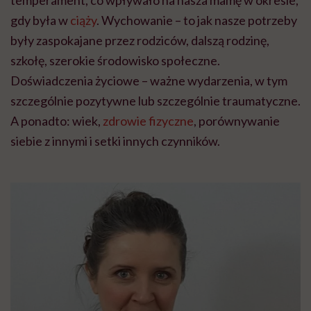
temperament, co wpływało na nasza mamę w okresie,
gdy była w
ciąży
. Wychowanie – to jak nasze potrzeby
były zaspokajane przez rodziców, dalszą rodzinę,
szkołę, szerokie środowisko społeczne.
Doświadczenia życiowe – ważne wydarzenia, w tym
szczególnie pozytywne lub szczególnie traumatyczne.
A ponadto: wiek,
zdrowie fizyczne
, porównywanie
siebie z innymi i setki innych czynników.