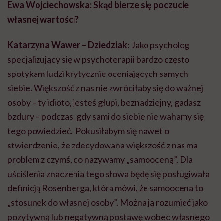
Ewa Wojciechowska: Sk
ąd bierze si
ę poczucie
w
łasnej warto
ści?
Katarzyna Wawer – Dziedziak
: Jako psycholog
specjalizujący się w psychoterapii bardzo często
spotykam ludzi krytycznie oceniających samych
siebie. Większość z nas nie zwróciłaby się do ważnej
osoby – ty idioto, jesteś głupi, beznadziejny, gadasz
bzdury – podczas, gdy sami do siebie nie wahamy się
tego powiedzieć. Pokusiłabym się nawet o
stwierdzenie, że zdecydowana większość z nas ma
problem z czymś, co nazywamy „samooceną”. Dla
uściślenia znaczenia tego słowa będę się posługiwała
definicją Rosenberga, która mówi, że samoocena to
„stosunek do własnej osoby”. Można ją rozumieć jako
pozytywną lub negatywną postawę wobec własnego