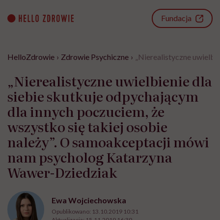
Go
to
Fundacja
content
HelloZdrowie
›
Zdrowie Psychiczne
›
„Nierealistyczne uwielbi
„Nierealistyczne uwielbienie dla
siebie skutkuje odpychającym
dla innych poczuciem, że
wszystko się takiej osobie
należy”. O samoakceptacji mówi
nam psycholog Katarzyna
Wawer-Dziedziak
Ewa Wojciechowska
Opublikowano:
13.10.2019 10:31
Aktualizacja:
15.11.2019 16:39