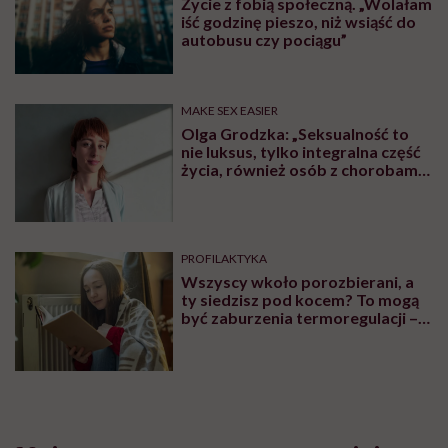
Życie z fobią społeczną. „Wolałam
iść godzinę pieszo, niż wsiąść do
autobusu czy pociągu”
MAKE SEX EASIER
Olga Grodzka: „Seksualność to
nie luksus, tylko integralna część
życia, również osób z chorobami
psychicznymi”
PROFILAKTYKA
Wszyscy wkoło porozbierani, a
ty siedzisz pod kocem? To mogą
być zaburzenia termoregulacji –
wynikające z choroby lub złych
nawyków