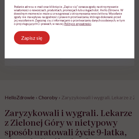
choroby neurologiczne
Podanie adresu e-mail oraz kliknięcie „Zapisz się” oznacza zgodę na otrzymywanie
wiadomości o nowościach, produktach, promocjach lub usługach dot. Hello Zdrowie. W
dowolnym momencie możesz zrezygnować z otrzymywania newslettera. Wycofanie
zgody nie ma wpływu na zgodność z prawem przetwarzania, którego dokonano przed
jej wycofaniem. Zapoznaj się z informacjami o przetwarzaniu danych osobowych, w tym
o przysługujących Ci prawach, w naszej
Polityce prywatności
.
Treści zawarte w serwisie mają wyłącznie
i
Zapisz się
charakter informacyjny i nie stanowią porady
lekarskiej. Pamiętaj, że w przypadku
problemów ze zdrowiem należy bezwzględnie
skonsultować się z lekarzem.
HelloZdrowie
›
Choroby
›
Zaryzykowali i wygrali. Lekarze z Zi
Zaryzykowali i wygrali. Lekarze
z Zielonej Góry w nietypowy
sposób uratowali życie 9-latka,