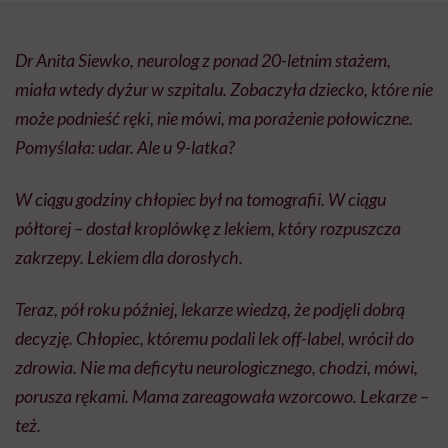
Dr Anita Siewko, neurolog z ponad 20-letnim stażem,
miała wtedy dyżur w szpitalu. Zobaczyła dziecko, które nie
może podnieść ręki, nie mówi, ma porażenie połowiczne.
Pomyślała: udar. Ale u 9-latka?
W ciągu godziny chłopiec był na tomografii. W ciągu
półtorej – dostał kroplówkę z lekiem, który rozpuszcza
zakrzepy. Lekiem dla dorosłych.
Teraz, pół roku później, lekarze wiedzą, że podjęli dobrą
decyzję. Chłopiec, któremu podali lek off-label, wrócił do
zdrowia. Nie ma deficytu neurologicznego, chodzi, mówi,
porusza rękami. Mama zareagowała wzorcowo. Lekarze –
też.