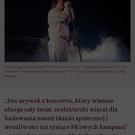
Lewis Capaldi dostał ataku Tourette`a na scenie. "Niepełnosprawność nas nie
definiuje" - komentuje Łukasz Krasoń/ Fot. Frank Hoensch/Redferns/ Getty
Images
„Ten urywek z koncertu, który właśnie
obiega cały świat, zrobił/zrobi więcej dla
budowania naszej tkanki społecznej i
wrażliwości niż tysiące PR’owych kampanii”