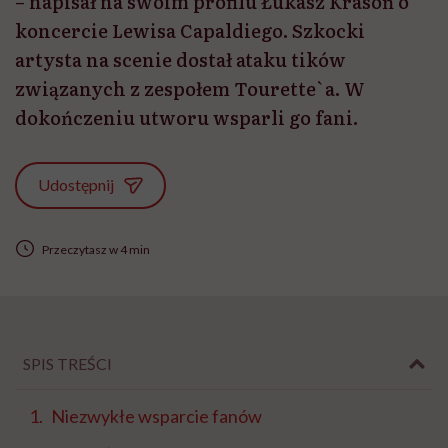
– napisał na swoim profilu Łukasz Krasoń o
koncercie Lewisa Capaldiego. Szkocki
artysta na scenie dostał ataku tików
związanych z zespołem Tourette`a. W
dokończeniu utworu wsparli go fani.
Udostępnij
Przeczytasz w 4 min
SPIS TREŚCI
Niezwykłe wsparcie fanów