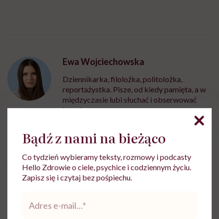
Ewa Wojciechowska
Dziennikarka, filolożka, politolożka,
reportażystka. Pisze, od kiedy pamięta, a w
międzyczasie lubi słuchać i obserwować
innych
Zobacz profil
Bądź z nami na bieżąco
Co tydzień wybieramy teksty, rozmowy i podcasty
Udostępnij
Hello Zdrowie o ciele, psychice i codziennym życiu.
Zapisz się i czytaj bez pośpiechu.
Adres
Powiązane tematy:
e-
mail
*