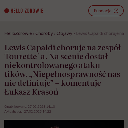
Go
to
Fundacja
content
HelloZdrowie
›
Choroby
›
Objawy
›
Lewis Capaldi choruje na 
Lewis Capaldi choruje na zespół
Tourette`a. Na scenie dostał
niekontrolowanego ataku
tików. „Niepełnosprawność nas
nie definiuje” – komentuje
Łukasz Krasoń
Opublikowano:
27.02.2023 14:10
Aktualizacja:
27.02.2023 14:22