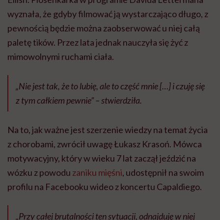
wyznała, że gdyby filmować ją wystarczająco długo, z
pewnością będzie można zaobserwować u niej całą
paletę tików. Przez lata jednak nauczyła się żyć z
mimowolnymi ruchami ciała.
„Nie jest tak, że to lubię, ale to część mnie […] i czuję się
z tym całkiem pewnie” – stwierdziła.
Na to, jak ważne jest szerzenie wiedzy na temat życia
z chorobami, zwrócił uwagę Łukasz Krasoń. Mówca
motywacyjny, który w wieku 7 lat zaczął jeździć na
wózku z powodu
zaniku mięśni
, udostępnił na swoim
profilu na Facebooku wideo z koncertu Capaldiego.
„Przy całej brutalności ten sytuacji, odnajduję w niej