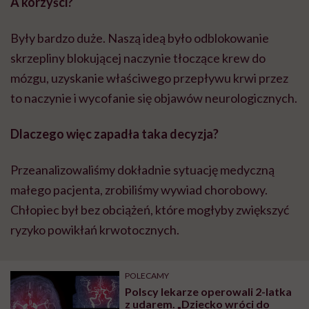
A korzyści?
Były bardzo duże. Naszą ideą było odblokowanie
skrzepliny blokującej naczynie tłoczące krew do
mózgu, uzyskanie właściwego przepływu krwi przez
to naczynie i wycofanie się objawów neurologicznych.
Dlaczego więc zapadła taka decyzja?
Przeanalizowaliśmy dokładnie sytuację medyczną
małego pacjenta, zrobiliśmy wywiad chorobowy.
Chłopiec był bez obciążeń, które mogłyby zwiększyć
ryzyko powikłań krwotocznych.
POLECAMY
Polscy lekarze operowali 2-latka
z udarem. „Dziecko wróci do