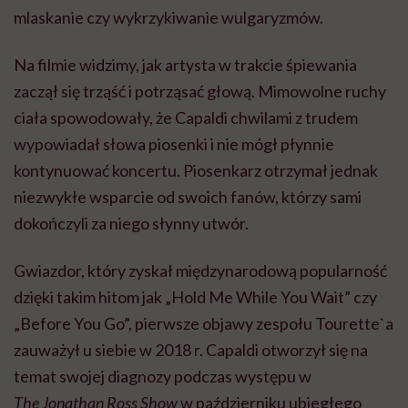
mlaskanie czy wykrzykiwanie wulgaryzmów.
Na filmie widzimy, jak artysta w trakcie śpiewania
zaczął się trząść i potrząsać głową. Mimowolne ruchy
ciała spowodowały, że Capaldi chwilami z trudem
wypowiadał słowa piosenki i nie mógł płynnie
kontynuować koncertu. Piosenkarz otrzymał jednak
niezwykłe wsparcie od swoich fanów, którzy sami
dokończyli za niego słynny utwór.
Gwiazdor, który zyskał międzynarodową popularność
dzięki takim hitom jak „Hold Me While You Wait” czy
„Before You Go”, pierwsze objawy zespołu Tourette`a
zauważył u siebie w 2018 r. Capaldi otworzył się na
temat swojej diagnozy podczas występu w
The
Jonathan Ross Show
w październiku ubiegłego