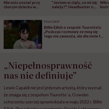
Nie móc zostać przy
"Jestem w ciąży, co mi się
Wkró
chorym dziecku w
należy?". Headhunter o
Inst
szpitalu to tortura.
zmianie pokoleniowej u
atak
"Przeszkadzać w tym
kobiet w ciąży na rynku
wars
może chyba tylko
pracy
eksp
POLECAMY
głupota i brak
Billie Eilish o zespole Tourette’a:
wyobraźni"
„Podczas rozmowy ze mną się
tego nie zauważa, ale dla mnie to
wszystko jest bardzo męczące”
„Niepełnosprawność
nas nie definiuje”
Lewis Capaldi nie jest jedynym artystą, który wyznał,
że zmaga się z zespołem Tourette`a. O swoim
schorzeniu szerzej opowiedziała w maju 2022 r. Billie
Eilish. Piosenkarka w programie Davida Lettermana