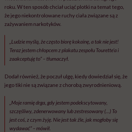
roku. W ten sposób chciał uciąć plotki na temat tego,
że jego niekontrolowane ruchy ciała związane są z
zażywaniem narkotyków.
„Ludzie myślą, że często biorę kokainę, a tak nie jest!
Teraz jestem chłopcem z plakatu zespołu Tourette’a i
zaakceptuję to” – tłumaczył.
Dodał również, że poczuł ulgę, kiedy dowiedział się, że
jego tiki nie są związane z chorobą zwyrodnieniową.
„Moje ramię drga, gdy jestem podekscytowany,
szczęśliwy, zdenerwowany lub zestresowany (…) To
jest coś, z czym żyję. Nie jest tak źle, jak mogłoby się
wydawać” – mówił.