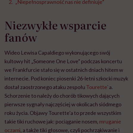
„Niepełnosprawność nas nie definiuje”
Niezwykłe wsparcie
fanów
Wideo Lewisa Capaldiego wykonującego swój
kultowy hit „Someone One Love” podczas koncertu
we Frankfurcie stało się w ostatnich dniach hitem w
internecie. Pod koniec piosenki 26-letni szkocki muzyk
dostał zaostrzonego ataku zespołu
Tourette
`a.
Schorzenie to należy do chorób tikowych dających
pierwsze sygnały najczęściej w okolicach siódmego
roku życia. Objawy Tourette’a to przede wszystkim
takie tiki ruchowe jak: pociąganie nosem,
mruganie
oczami
, a także tiki głosowe, czyli pochrząkiwanie i