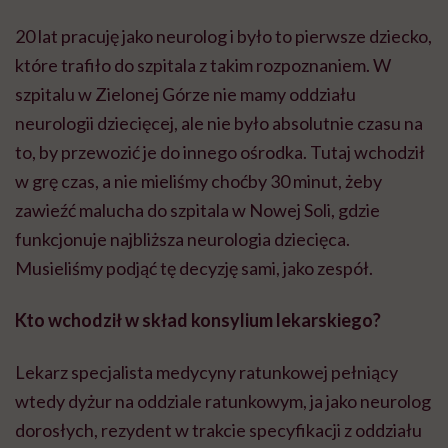
20 lat pracuję jako neurolog i było to pierwsze dziecko,
które trafiło do szpitala z takim rozpoznaniem. W
szpitalu w Zielonej Górze nie mamy oddziału
neurologii dziecięcej, ale nie było absolutnie czasu na
to, by przewozić je do innego ośrodka. Tutaj wchodził
w grę czas, a nie mieliśmy choćby 30 minut, żeby
zawieźć malucha do szpitala w Nowej Soli, gdzie
funkcjonuje najbliższa neurologia dziecięca.
Musieliśmy podjąć tę decyzję sami, jako zespół.
Kto wchodził w skład konsylium lekarskiego?
Lekarz specjalista medycyny ratunkowej pełniący
wtedy dyżur na oddziale ratunkowym, ja jako neurolog
dorosłych, rezydent w trakcie specyfikacji z oddziału