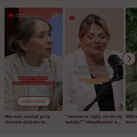
Zobacz więcej
Nie móc zostać przy
"Jestem w ciąży, co mi się
Wkró
chorym dziecku w
należy?". Headhunter o
Inst
szpitalu to tortura.
zmianie pokoleniowej u
atak
"Przeszkadzać w tym
kobiet w ciąży na rynku
wars