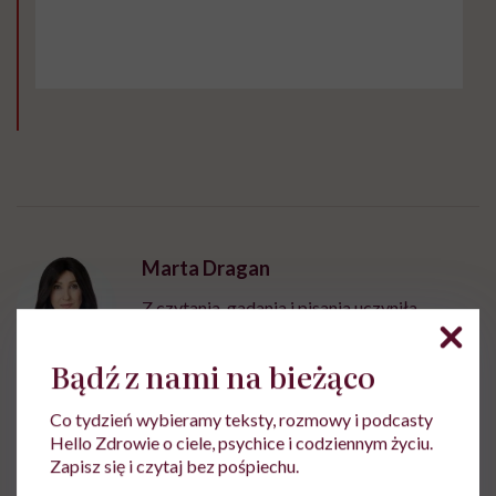
Marta Dragan
Z czytania, gadania i pisania uczyniła
sposób na życie. Pracowała w Wirtualnej
Polsce i TVN. W Hello Zdrowie jest
Bądź z nami na bieżąco
dziennikarką i wydawczynią
Zobacz profil
Co tydzień wybieramy teksty, rozmowy i podcasty
Hello Zdrowie o ciele, psychice i codziennym życiu.
Zapisz się i czytaj bez pośpiechu.