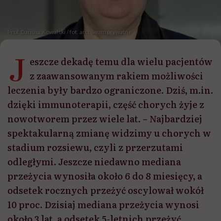
Prof. Dariusz Kowalski / fot. archiwum prywatne
J
eszcze dekadę temu dla wielu pacjentów
z zaawansowanym rakiem możliwości
leczenia były bardzo ograniczone. Dziś, m.in.
dzięki immunoterapii, część chorych żyje z
nowotworem przez wiele lat. – Najbardziej
spektakularną zmianę widzimy u chorych w
stadium rozsiewu, czyli z przerzutami
odległymi. Jeszcze niedawno mediana
przeżycia wynosiła około 6 do 8 miesięcy, a
odsetek rocznych przeżyć oscylował wokół
10 proc. Dzisiaj mediana przeżycia wynosi
około 3 lat, a odsetek 5-letnich przeżyć