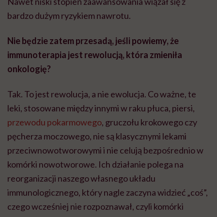
Nawet niski stopień zaawansowania wiązał się z
bardzo dużym ryzykiem nawrotu.
Nie będzie zatem przesadą, jeśli powiemy, że
immunoterapia jest rewolucją, która zmieniła
onkologię?
Tak. To jest rewolucja, a nie ewolucja. Co ważne, te
leki, stosowane między innymi w raku płuca, piersi,
przewodu pokarmowego
, gruczołu krokowego czy
pęcherza moczowego, nie są klasycznymi lekami
przeciwnowotworowymi i nie celują bezpośrednio w
komórki nowotworowe. Ich działanie polega na
reorganizacji naszego własnego układu
immunologicznego, który nagle zaczyna widzieć „coś”,
czego wcześniej nie rozpoznawał, czyli komórki