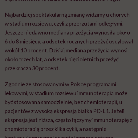
Najbardziej spektakularną zmianę widzimy u chorych
w stadium rozsiewu, czyli z przerzutami odległymi.
Jeszcze niedawno mediana przeżycia wynosiła około
6 do 8 miesięcy, a odsetek rocznych przeżyć oscylował
wokół 10 procent. Dzisiaj mediana przeżycia wynosi
około trzech lat, a odsetek pięcioletnich przeżyć
przekracza 30 procent.
Zgodnie ze stosowanymi w Polsce programami
lekowymi, w stadium rozsiewu immunoterapia może
być stosowana samodzielnie, bez chemioterapii, u
pacjentów z wysoką ekspresją białka PD-L1. Jeżeli
ekspresja jest niższa, często łączymy immunoterapię z
chemioterapią przez kilka cykli, a następnie
kontynuujemy samo leczenie immunologiczne.