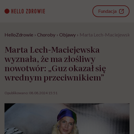
Go
to
Fundacja
content
HelloZdrowie
›
Choroby
›
Objawy
›
Marta Lech-Maciejewska w
Marta Lech-Maciejewska
wyznała, że ma złośliwy
nowotwór: „Guz okazał się
wrednym przeciwnikiem”
Opublikowano:
08.08.2024 15:51