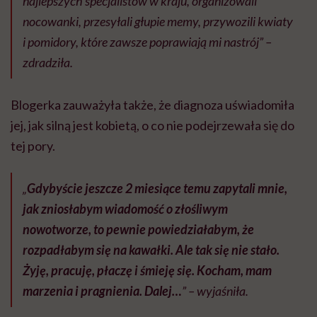
najlepszych specjalistów w kraju, organizowali
nocowanki, przesyłali głupie memy, przywozili kwiaty
i pomidory, które zawsze poprawiają mi nastrój” –
zdradziła.
Blogerka zauważyła także, że diagnoza uświadomiła
jej, jak silną jest kobietą, o co nie podejrzewała się do
tej pory.
„
Gdybyście jeszcze 2 miesiące temu zapytali mnie,
jak zniosłabym wiadomość o złośliwym
nowotworze, to pewnie powiedziałabym, że
rozpadłabym się na kawałki. Ale tak się nie stało.
Żyję, pracuję, płaczę i śmieję się. Kocham, mam
marzenia i pragnienia. Dalej…
” – wyjaśniła.