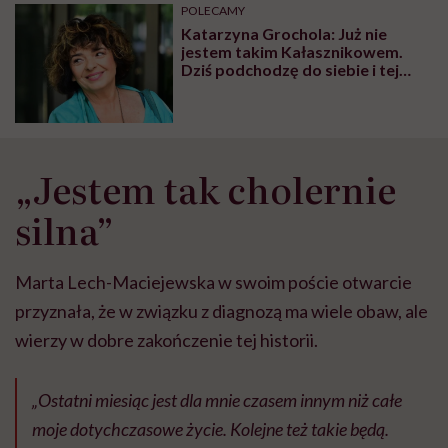
może chyba tylko
pracy
eksp
POLECAMY
głupota i brak
Katarzyna Grochola: Już nie
wyobraźni"
jestem takim Kałasznikowem.
Dziś podchodzę do siebie i tej
choroby z łagodnością
„Jestem tak cholernie
silna”
Marta Lech-Maciejewska w swoim poście otwarcie
przyznała, że w związku z diagnozą ma wiele obaw, ale
wierzy w dobre zakończenie tej historii.
„Ostatni miesiąc jest dla mnie czasem innym niż całe
moje dotychczasowe życie. Kolejne też takie będą.