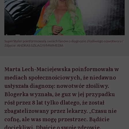
SuperStyler poinformowała swoich fanów o diagnozie złośliwego nowotworu /
Zdjęcie: ANDRAS SZILAGYI/MWMEDIA
Marta Lech-Maciejewska poinformowała w
mediach społecznościowych, że niedawno
usłyszała diagnozę: nowotwór złośliwy.
Blogerka wyznała, że guz w jej przypadku
rósł przez 8 lat tylko dlatego, że został
zbagatelizowany przez lekarzy. „Czasu nie
cofnę, ale was mogę przestrzec. Bądźcie
dociekliwi. Dbajcie o swoje zdrowie,