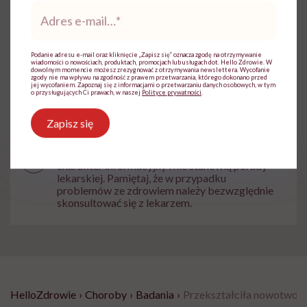
Udostępnij
Adres
e-
mail
*
Powiązane tematy:
Podanie adresu e-mail oraz kliknięcie „Zapisz się” oznacza zgodę na otrzymywanie
wiadomości o nowościach, produktach, promocjach lub usługach dot. Hello Zdrowie. W
dowolnym momencie możesz zrezygnować z otrzymywania newslettera. Wycofanie
zgody nie ma wpływu na zgodność z prawem przetwarzania, którego dokonano przed
Choroby nowotworowe
Nowotwory
jej wycofaniem. Zapoznaj się z informacjami o przetwarzaniu danych osobowych, w tym
o przysługujących Ci prawach, w naszej
Polityce prywatności
.
Zapisz się
Treści zawarte w serwisie mają wyłącznie
i
charakter informacyjny i nie stanowią porady
lekarskiej. Pamiętaj, że w przypadku
problemów ze zdrowiem należy bezwzględnie
skonsultować się z lekarzem.
HelloZdrowie
›
Choroby
›
Badania
›
Przekształciła nowotwory 