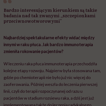
Bardzo interesującym kierunkiem są także
badania nad tak zwanymi „szczepionkami
przeciwnowotworowymi”
Najbardziej spektakularne efekty widać między
innymi w raku płuca. Jak bardzo immunoterapia
zmieniła rokowanie pacjentów?
W leczeniu raka płuca immunoterapia przechodziła
kolejne etapy rozwoju. Najpierw była stosowana tam,
gdzie po chemioterapii nie było już nic więcej do
zaoferowania. Później weszła do leczenia pierwszej
linii, czyli do terapii rozpoczynanej od razu u
pacjentów w stadium rozsiewu raka, a dziś jest już
implementowana także do leczenia radykalnego.