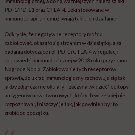
immunologicznej, a do najważniejszych należą szlaki
PD-1/PD-L1 oraz CTLA-4. Leki stosowane w
immunoterapii uniemożliwiają takie ich działanie.
Odkrycie, że negatywne receptory można
zablokować, okazało się strzałem w dziesiątkę, a za
badania dotyczące roli PD-1 i CTLA-4 w regulacji
odpowiedzi immunologicznej w 2018 roku przyznano
Nagrodę Nobla. Zablokowanie tych receptorów
sprawia, że układ immunologiczny zachowuje się tak,
jakby zdjął czarne okulary – zaczyna „widzieć” epitopy
antygenów nowotworowych, których wcześniej nie
rozpoznawał, i niszczyć je tak, jak powinien był to
zrobić od początku.