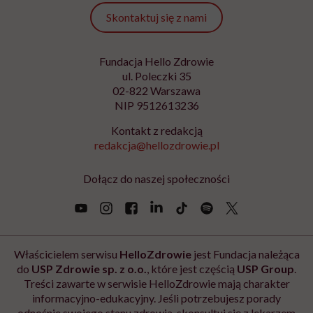
Skontaktuj się z nami
Fundacja Hello Zdrowie
ul. Poleczki 35
02-822 Warszawa
NIP 9512613236
Kontakt z redakcją
redakcja@hellozdrowie.pl
Dołącz do naszej społeczności
Właścicielem serwisu
HelloZdrowie
jest Fundacja należąca
do
USP Zdrowie sp. z o.o.
, które jest częścią
USP Group
.
Treści zawarte w serwisie HelloZdrowie mają charakter
informacyjno-edukacyjny. Jeśli potrzebujesz porady
odnośnie swojego stanu zdrowia, skonsultuj się z lekarzem