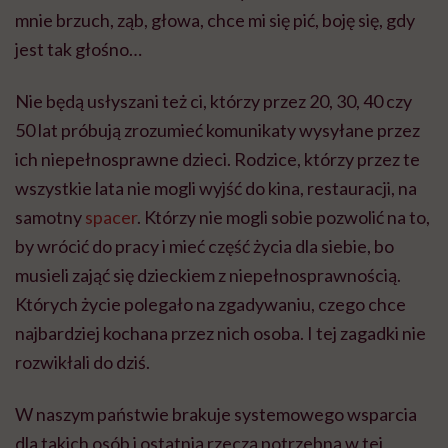
mnie brzuch, ząb, głowa, chce mi się pić, boję się, gdy
jest tak głośno…
Nie będą usłyszani też ci, którzy przez 20, 30, 40 czy
50 lat próbują zrozumieć komunikaty wysyłane przez
ich niepełnosprawne dzieci. Rodzice, którzy przez te
wszystkie lata nie mogli wyjść do kina, restauracji, na
samotny
spacer
. Którzy nie mogli sobie pozwolić na to,
by wrócić do pracy i mieć część życia dla siebie, bo
musieli zająć się dzieckiem z niepełnosprawnością.
Których życie polegało na zgadywaniu, czego chce
najbardziej kochana przez nich osoba. I tej zagadki nie
rozwikłali do dziś.
W naszym państwie brakuje systemowego wsparcia
dla takich osób i ostatnią rzeczą potrzebną w tej