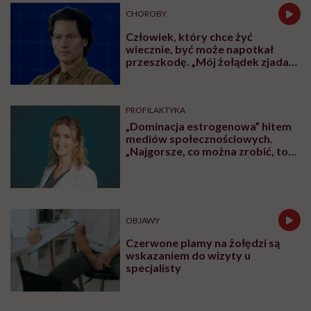
CHOROBY
Człowiek, który chce żyć
wiecznie, być może napotkał
przeszkodę. „Mój żołądek zjada
sam siebie”
PROFILAKTYKA
„Dominacja estrogenowa” hitem
mediów społecznościowych.
„Najgorsze, co można zrobić, to
leczyć modne hasło”
OBJAWY
Czerwone plamy na żołędzi są
wskazaniem do wizyty u
specjalisty