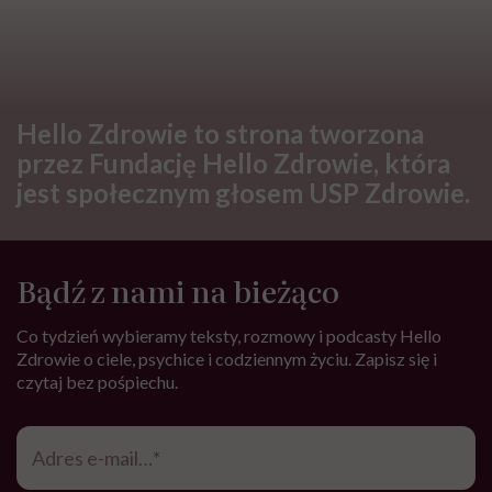
Hello Zdrowie to strona tworzona
przez Fundację Hello Zdrowie, która
jest społecznym głosem USP Zdrowie.
Bądź z nami na bieżąco
Co tydzień wybieramy teksty, rozmowy i podcasty Hello
Zdrowie o ciele, psychice i codziennym życiu. Zapisz się i
czytaj bez pośpiechu.
Adres
e-
mail
*