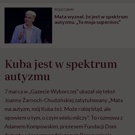
"Przeszkadzać w tym
kobiet w ciąży na rynku
wars
może chyba tylko
pracy
eksp
POLECAMY
głupota i brak
Mata wyznał, że jest w spektrum
wyobraźni"
autyzmu. „To moja supermoc”
Kuba jest w spektrum
autyzmu
7 marca w „Gazecie Wyborczej” ukazał się tekst
Joanny Żarnoch-Chudzińskiej zatytułowany „Mata
ma autyzm, mój Kuba też. Może robię błąd, ale
opowiem o tym, o czym wielu milczy”. To rozmowa z
Adamem Kompowskim, prezesem Fundacji Dom
Autysty, wiceprzewodniczącym Porozumienia