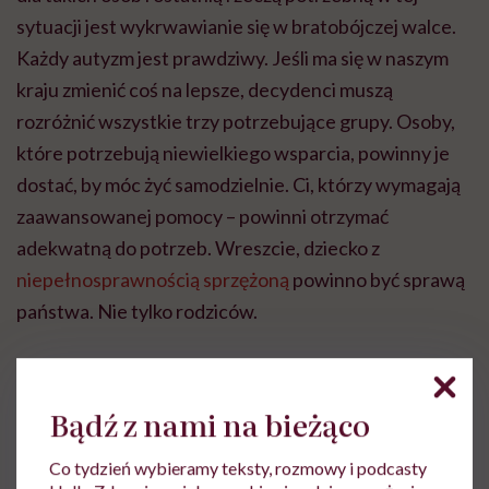
sytuacji jest wykrwawianie się w bratobójczej walce.
Każdy autyzm jest prawdziwy. Jeśli ma się w naszym
kraju zmienić coś na lepsze, decydenci muszą
rozróżnić wszystkie trzy potrzebujące grupy. Osoby,
które potrzebują niewielkiego wsparcia, powinny je
dostać, by móc żyć samodzielnie. Ci, którzy wymagają
zaawansowanej pomocy – powinni otrzymać
adekwatną do potrzeb. Wreszcie, dziecko z
niepełnosprawnością sprzężoną
powinno być sprawą
państwa. Nie tylko rodziców.
Bądź z nami na bieżąco
Monika Szubrycht
Co tydzień wybieramy teksty, rozmowy i podcasty