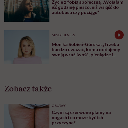
Życie z fobią społeczną. „Wolałam
iść godzinę pieszo, niż wsiąść do
autobusu czy pociągu”
MINDFULNESS
Monika Sobień-Górska: „Trzeba
bardzo uważać, komu oddajemy
swoją wrażliwość, pieniądze i
zaufanie”
Zobacz także
OBJAWY
Czym są czerwone plamy na
nogach i co może być ich
przyczyną?