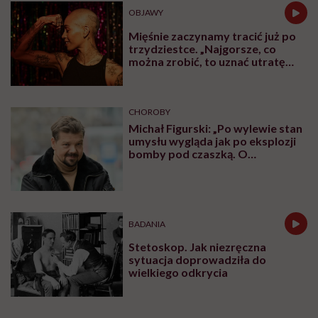
OBJAWY
Mięśnie zaczynamy tracić już po
trzydziestce. „Najgorsze, co
można zrobić, to uznać utratę
sprawności za nieunikniony
element starzenia”
CHOROBY
Michał Figurski: „Po wylewie stan
umysłu wygląda jak po eksplozji
bomby pod czaszką. O
jakiejkolwiek pracy myśli się na
samym końcu”
BADANIA
Stetoskop. Jak niezręczna
sytuacja doprowadziła do
wielkiego odkrycia