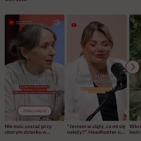
Zobacz więcej
Nie móc zostać przy
"Jestem w ciąży, co mi się
Wkró
chorym dziecku w
należy?". Headhunter o
Inst
szpitalu to tortura.
zmianie pokoleniowej u
atak