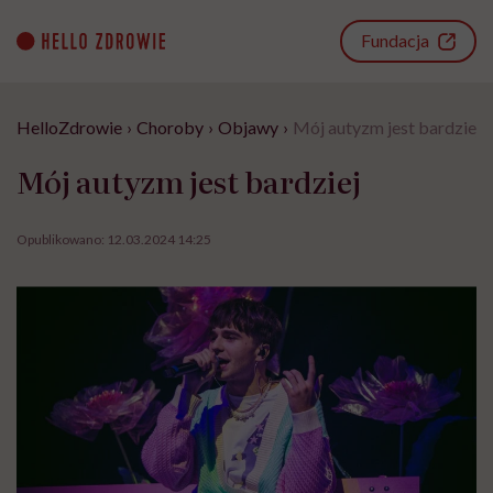
Go
to
Fundacja
content
HelloZdrowie
›
Choroby
›
Objawy
›
Mój autyzm jest bardziej
Mój autyzm jest bardziej
Opublikowano:
12.03.2024 14:25