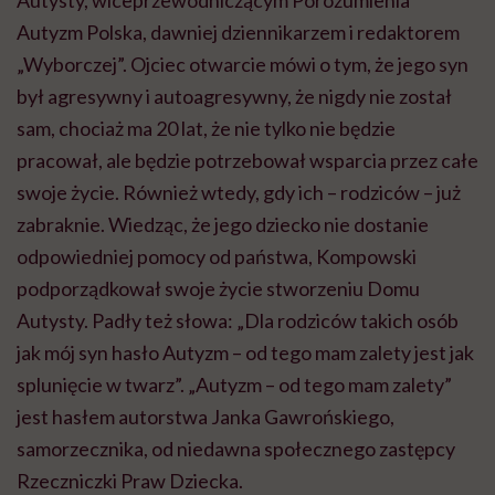
Autyzm Polska, dawniej dziennikarzem i redaktorem
„Wyborczej”. Ojciec otwarcie mówi o tym, że jego syn
był agresywny i autoagresywny, że nigdy nie został
sam, chociaż ma 20 lat, że nie tylko nie będzie
pracował, ale będzie potrzebował wsparcia przez całe
swoje życie. Również wtedy, gdy ich – rodziców – już
zabraknie. Wiedząc, że jego dziecko nie dostanie
odpowiedniej pomocy od państwa, Kompowski
podporządkował swoje życie stworzeniu Domu
Autysty. Padły też słowa: „Dla rodziców takich osób
jak mój syn hasło Autyzm – od tego mam zalety jest jak
splunięcie w twarz”. „Autyzm – od tego mam zalety”
jest hasłem autorstwa Janka Gawrońskiego,
samorzecznika, od niedawna społecznego zastępcy
Rzeczniczki Praw Dziecka.