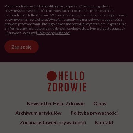
Podanie adresu e-mail oraz kliknięcie „Zapisz się” oznacza zgodę na
otrzymywanie wiadomości o nowościach, produktach, promocjach lub
usługach dot. Hello Zdrowie. W dowolnym momencie możesz zrezygnować z
otrzymywania newslettera. Wycofanie zgody nie ma wpływu na zgodność z
prawem przetwarzania, którego dokonano przed jej wycofaniem. Zapoznaj się
z informacjami o przetwarzaniu danych osobowych, w tym o przysługujących
Ci prawach, w naszej
Polityce prywatności
.
Zapisz się
Newsletter Hello Zdrowie
O nas
Archiwum artykułów
Polityka prywatności
Zmiana ustawień prywatności
Kontakt