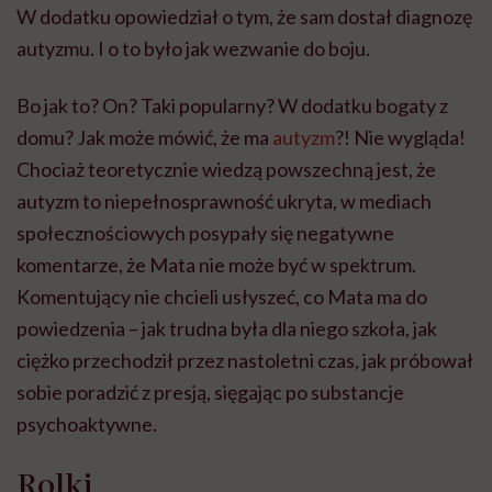
W dodatku opowiedział o tym, że sam dostał diagnozę
autyzmu. I o to było jak wezwanie do boju.
Bo jak to? On? Taki popularny? W dodatku bogaty z
domu? Jak może mówić, że ma
autyzm
?! Nie wygląda!
Chociaż teoretycznie wiedzą powszechną jest, że
autyzm to niepełnosprawność ukryta, w mediach
społecznościowych posypały się negatywne
komentarze, że Mata nie może być w spektrum.
Komentujący nie chcieli usłyszeć, co Mata ma do
powiedzenia – jak trudna była dla niego szkoła, jak
ciężko przechodził przez nastoletni czas, jak próbował
sobie poradzić z presją, sięgając po substancje
psychoaktywne.
Rolki