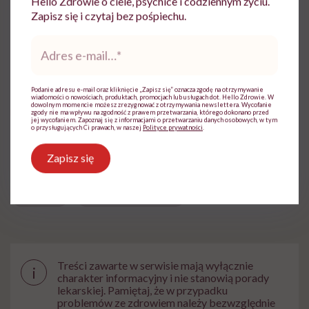
Hello Zdrowie o ciele, psychice i codziennym życiu.
Z wykształcenia polonistka, dziennikarka i
Zapisz się i czytaj bez pośpiechu.
neurologopedka. Pisze książki o zdrowiu
psychicznym i spektrum autyzmu
Adres
e-
Zobacz profil
mail
*
Podanie adresu e-mail oraz kliknięcie „Zapisz się” oznacza zgodę na otrzymywanie
wiadomości o nowościach, produktach, promocjach lub usługach dot. Hello Zdrowie. W
dowolnym momencie możesz zrezygnować z otrzymywania newslettera. Wycofanie
Udostępnij
zgody nie ma wpływu na zgodność z prawem przetwarzania, którego dokonano przed
jej wycofaniem. Zapoznaj się z informacjami o przetwarzaniu danych osobowych, w tym
o przysługujących Ci prawach, w naszej
Polityce prywatności
.
Zapisz się
Powiązane tematy:
Autyzm
Spektrum autyzmu
Treści zawarte w serwisie mają wyłącznie
i
charakter informacyjny i nie stanowią porady
lekarskiej. Pamiętaj, że w przypadku
problemów ze zdrowiem należy bezwzględnie