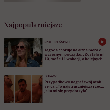
„Opieka
skoncentrowana
na
Najpopularniejsze
rodzinie
to
jest
coś,
SPOŁECZEŃSTWO
bez
czego
Jagoda choruje na alzheimera o
współczesna
wczesnym początku. „Zostało mi
medycyna
10, może 11 wakacji, a kolejnych
sobie
nie będę już świadoma”
nie
poradzi”
OBJAWY
Przypadkowo nagrał swój atak
serca. „To najstraszniejsza rzecz,
jaka mi się przydarzyła”