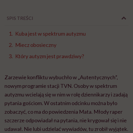
SPIS TREŚCI
Kuba jest w spektrum autyzmu
Miecz obosieczny
Który autyzm jest prawdziwy?
Zarzewie konfliktu wybuchło w „Autentycznych”,
nowym programie stacji TVN. Osoby w spektrum
autyzmu wcielają się w nim w rolę dziennikarzy i zadają
pytania gościom. W ostatnim odcinku można było
zobaczyć, co ma do powiedzenia Mata. Młody raper
szczerze odpowiadał na pytania, nie krygował się i nie
udawał. Nie lubi udzielać wywiadów, tu zrobił wyjątek.