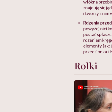
włókna przebie
znajdują się j
i tworzy z nim 
Rdzenia prze
powyżej nici 
postać spłaszc
rdzeniem kręg
elementy, jak:
przedsionka i 
Rolki