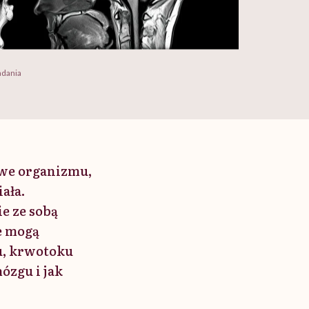
adania
owe organizmu,
ała.
e ze sobą
e mogą
u, krwotoku
ózgu i jak