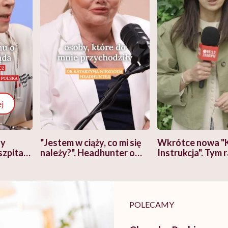
j
zy
"Jestem w ciąży, co mi się
Wkrótce nowa "
szpitalu
należy?". Headhunter o
Instrukcja". Tym 
szkadzać
zmianie pokoleniowej u
atakach paniki. Z
tylko
kobiet w ciąży na rynku
warsztat pacjen
braźni"
pracy
ekspercki
POLECAMY