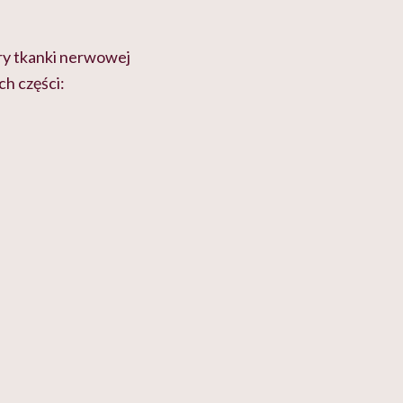
ry tkanki nerwowej
ch części:
a