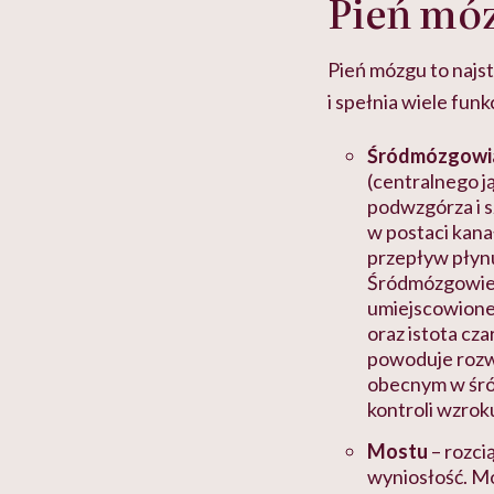
Pień mó
Pień mózgu to najs
i spełnia wiele funk
Śródmózgowi
(centralnego j
podwzgórza i 
w postaci kana
przepływ płyn
Śródmózgowie z
umiejscowione
oraz istota cza
powoduje rozw
obecnym w śró
kontroli wzroku
Mostu
– rozci
wyniosłość. Mo