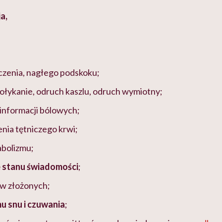
a,
czenia, nagłego podskoku;
 połykanie, odruch kaszlu, odruch wymiotny;
informacji bólowych;
enia tętniczego krwi;
abolizmu;
 stanu świadomości
;
ów złożonych;
u snu i czuwania
;