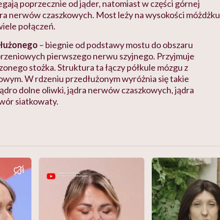
gają poprzecznie od jąder, natomiast w części górnej
ądra nerwów czaszkowych. Most leży na wysokości móżdżku
wiele połączeń.
dłużonego
– biegnie od podstawy mostu do obszaru
korzeniowych pierwszego nerwu szyjnego. Przyjmuje
zonego stożka. Struktura ta łączy półkule mózgu z
owym. W rdzeniu przedłużonym wyróżnia się takie
 jądro dolne oliwki, jądra nerwów czaszkowych, jądra
twór siatkowaty.