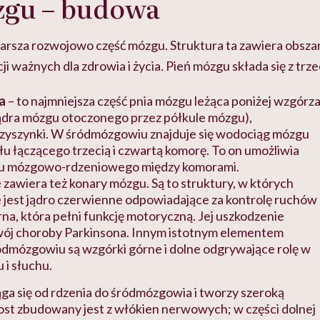
zgu – budowa
tarsza rozwojowo część mózgu. Struktura ta zawiera obsza
cji ważnych dla zdrowia i życia. Pień mózgu składa się z trze
a
– to najmniejsza część pnia mózgu leżąca poniżej wzgórz
ądra mózgu otoczonego przez półkule mózgu),
szyszynki. W śródmózgowiu znajduje się wodociąg mózgu
łu łączącego trzecią i czwartą komorę. To on umożliwia
u mózgowo-rdzeniowego między komorami.
awiera też konary mózgu. Są to struktury, w których
 jest jądro czerwienne odpowiadające za kontrolę ruchów
rna, która pełni funkcję motoryczną. Jej uszkodzenie
ój choroby Parkinsona. Innym istotnym elementem
dmózgowiu są wzgórki górne i dolne odgrywające rolę w
 i słuchu.
ąga się od rdzenia do śródmózgowia i tworzy szeroką
st zbudowany jest z włókien nerwowych; w części dolnej