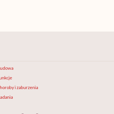
 budowa
unkcje
horoby i zaburzenia
badania