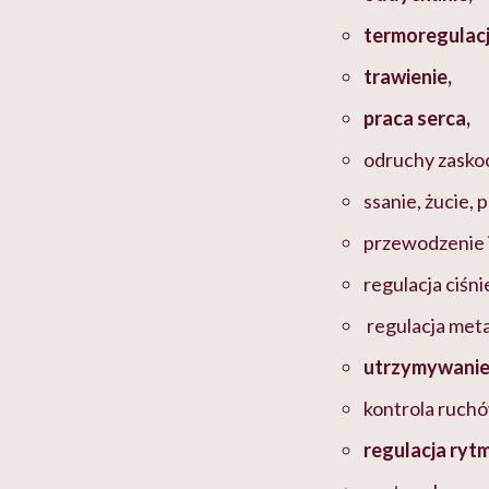
termoregulacj
trawienie,
praca serca,
odruchy zasko
ssanie, żucie,
przewodzenie 
regulacja ciśni
regulacja met
utrzymywanie
kontrola ruch
regulacja rytm