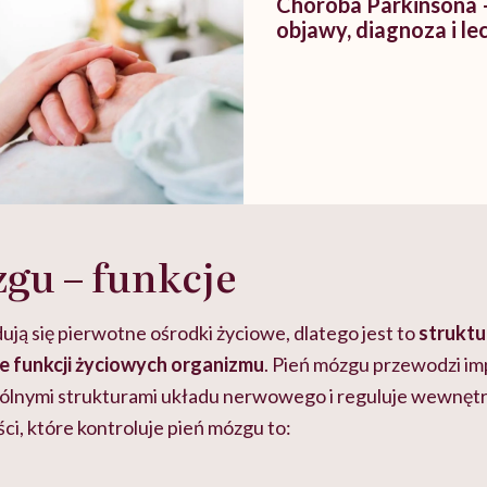
Choroba Parkinsona 
objawy, diagnoza i le
gu – funkcje
ją się pierwotne ośrodki życiowe, dlatego jest to
struktu
 funkcji życiowych organizmu
. Pień mózgu przewodzi i
ólnymi strukturami układu nerwowego i reguluje wewnęt
i, które kontroluje pień mózgu to: