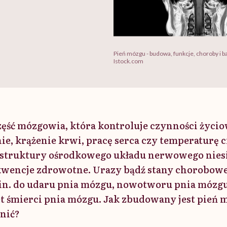
Pień mózgu - budowa, funkcje, choroby i b
Istock.com
zęść mózgowia, która kontroluje czynności życi
e, krążenie krwi, pracę serca czy temperaturę ci
 struktury ośrodkowego układu nerwowego niesi
wencje zdrowotne. Urazy bądź stany chorobow
in. do udaru pnia mózgu, nowotworu pnia mózg
t śmierci pnia mózgu. Jak zbudowany jest pień m
nić?