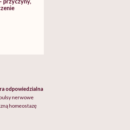
– przyczyny,
czenie
ra odpowiedzialna
mpulsy nerwowe
rzną homeostazę