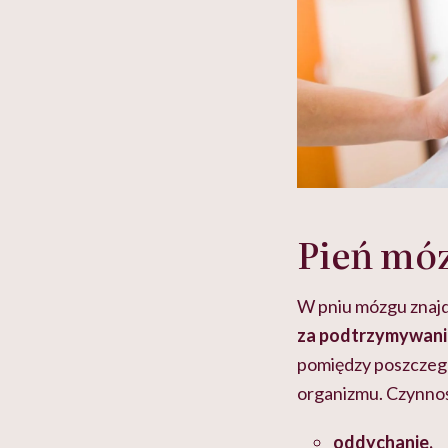
Pień móz
W pniu mózgu znajdu
za podtrzymywanie
pomiędzy poszczeg
organizmu. Czynnośc
oddychanie,