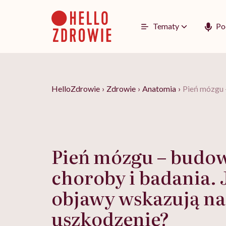
Go
to
content
Tematy
Po
HelloZdrowie
›
Zdrowie
›
Anatomia
›
Pień mózgu –
Pień mózgu – budow
choroby i badania. 
objawy wskazują na
uszkodzenie?