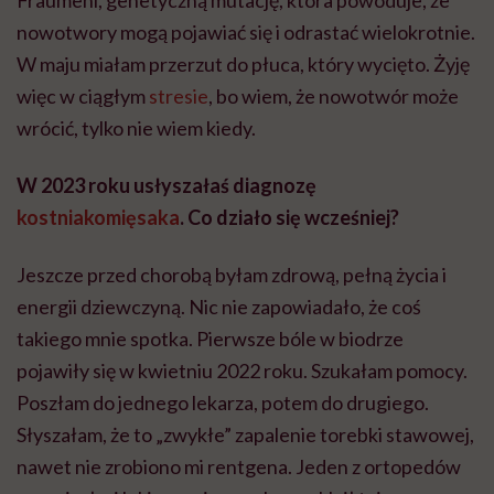
nowotwory mogą pojawiać się i odrastać wielokrotnie.
W maju miałam przerzut do płuca, który wycięto. Żyję
więc w ciągłym
stresie
, bo wiem, że nowotwór może
wrócić, tylko nie wiem kiedy.
W 2023 roku usłyszałaś diagnozę
kostniakomięsaka
. Co działo się wcześniej?
Jeszcze przed chorobą byłam zdrową, pełną życia i
energii dziewczyną. Nic nie zapowiadało, że coś
takiego mnie spotka. Pierwsze bóle w biodrze
pojawiły się w kwietniu 2022 roku. Szukałam pomocy.
Poszłam do jednego lekarza, potem do drugiego.
Słyszałam, że to „zwykłe” zapalenie torebki stawowej,
nawet nie zrobiono mi rentgena. Jeden z ortopedów