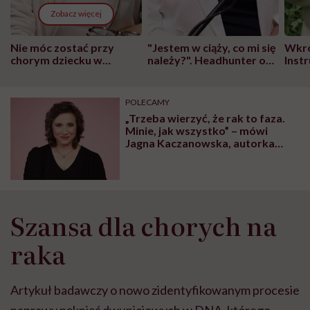
Zobacz więcej
Nie móc zostać przy
"Jestem w ciąży, co mi się
Wkró
chorym dziecku w
należy?". Headhunter o
Inst
szpitalu to tortura.
zmianie pokoleniowej u
atak
"Przeszkadzać w tym
kobiet w ciąży na rynku
wars
może chyba tylko
pracy
eksp
POLECAMY
głupota i brak
„Trzeba wierzyć, że rak to faza.
wyobraźni"
Minie, jak wszystko” – mówi
Jagna Kaczanowska, autorka
książki „Rak i dziewczyna”
Szansa dla chorych na
raka
Artykuł badawczy o nowo
zidentyfikowanym procesie
naprawy pęknięć dwuniciowych w DNA, którego