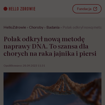
Go
to
Fundacja
content
HelloZdrowie
›
Choroby
›
Badania
›
Polak odkrył nową metodę 
Polak odkrył nową metodę
naprawy DNA. To szansa dla
chorych na raka jajnika i piersi
Opublikowano:
28.09.2023 11:31