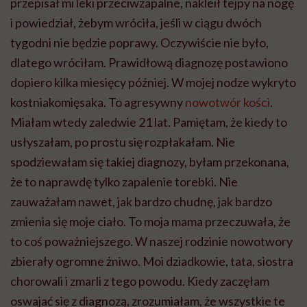
przepisał mi leki przeciwzapalne, nakleił tejpy na nogę
i powiedział, żebym wróciła, jeśli w ciągu dwóch
tygodni nie będzie poprawy. Oczywiście nie było,
dlatego wróciłam. Prawidłową diagnozę postawiono
dopiero kilka miesięcy później. W mojej nodze wykryto
kostniakomięsaka. To agresywny
nowotwór kości
.
Miałam wtedy zaledwie 21 lat. Pamiętam, że kiedy to
usłyszałam, po prostu się rozpłakałam. Nie
spodziewałam się takiej diagnozy, byłam przekonana,
że to naprawdę tylko zapalenie torebki. Nie
zauważałam nawet, jak bardzo chudnę, jak bardzo
zmienia się moje ciało. To moja mama przeczuwała, że
to coś poważniejszego. W naszej rodzinie nowotwory
zbierały ogromne żniwo. Moi dziadkowie, tata, siostra
chorowali i zmarli z tego powodu. Kiedy zaczęłam
oswajać się z diagnozą, zrozumiałam, że wszystkie te