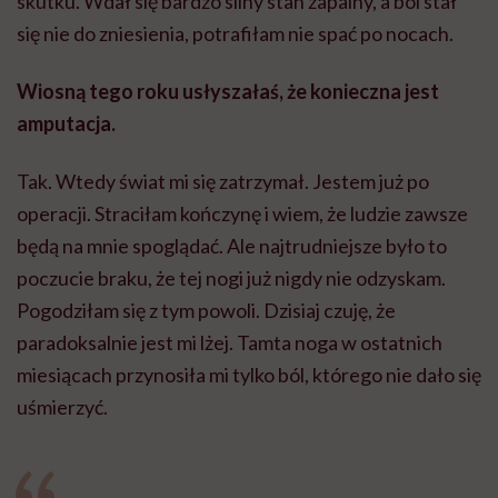
skutku. Wdał się bardzo silny stan zapalny, a ból stał
się nie do zniesienia, potrafiłam nie spać po nocach.
Wiosną tego roku usłyszałaś, że konieczna jest
amputacja.
Tak. Wtedy świat mi się zatrzymał. Jestem już po
operacji. Straciłam kończynę i wiem, że ludzie zawsze
będą na mnie spoglądać. Ale najtrudniejsze było to
poczucie braku, że tej nogi już nigdy nie odzyskam.
Pogodziłam się z tym powoli. Dzisiaj czuję, że
paradoksalnie jest mi lżej. Tamta noga w ostatnich
miesiącach przynosiła mi tylko ból, którego nie dało się
uśmierzyć.