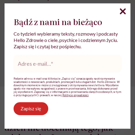
Nowotwory
Rak piersi
Bądź z nami na bieżąco
Co tydzień wybieramy teksty, rozmowy i podcasty
Hello Zdrowie o ciele, psychice i codziennym życiu.
Treści zawarte w serwisie mają wyłącznie
i
Zapisz się i czytaj bez pośpiechu.
charakter informacyjny i nie stanowią porady
lekarskiej. Pamiętaj, że w przypadku
Adres
problemów ze zdrowiem należy bezwzględnie
e-
skonsultować się z lekarzem.
mail
*
Podanie adresu e-mail oraz kliknięcie „Zapisz się” oznacza zgodę na otrzymywanie
wiadomości o nowościach, produktach, promocjach lub usługach dot. Hello Zdrowie. W
dowolnym momencie możesz zrezygnować z otrzymywania newslettera. Wycofanie
zgody nie ma wpływu na zgodność z prawem przetwarzania, którego dokonano przed
jej wycofaniem. Zapoznaj się z informacjami o przetwarzaniu danych osobowych, w tym
o przysługujących Ci prawach, w naszej
Polityce prywatności
.
HelloZdrowie
›
Choroby
›
Objawy
›
Maja Wesołowska: „Ludzie n
Zapisz się
Maja Wesołowska: „Ludzie na co
dzień nie doceniają tego, jak