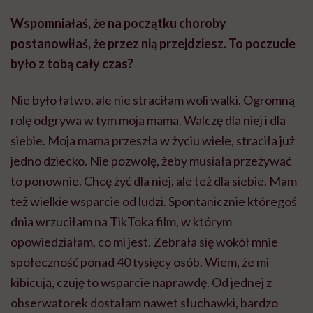
Wspomniałaś, że na początku choroby
postanowiłaś, że przez nią przejdziesz. To poczucie
było z tobą cały czas?
Nie było łatwo, ale nie straciłam woli walki. Ogromną
rolę odgrywa w tym moja mama. Walczę dla niej i dla
siebie. Moja mama przeszła w życiu wiele, straciła już
jedno dziecko. Nie pozwolę, żeby musiała przeżywać
to ponownie. Chcę żyć dla niej, ale też dla siebie. Mam
też wielkie wsparcie od ludzi. Spontanicznie któregoś
dnia wrzuciłam na TikToka film, w którym
opowiedziałam, co mi jest. Zebrała się wokół mnie
społeczność ponad 40 tysięcy osób. Wiem, że mi
kibicują, czuję to wsparcie naprawdę. Od jednej z
obserwatorek dostałam nawet słuchawki, bardzo