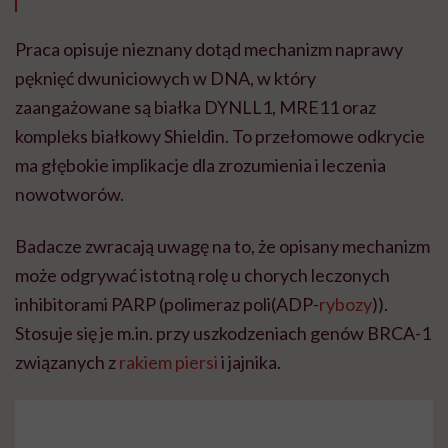
Praca opisuje nieznany dotąd mechanizm naprawy
pęknięć dwuniciowych w DNA, w który
zaangażowane są białka DYNLL1, MRE11 oraz
kompleks białkowy Shieldin. To przełomowe odkrycie
ma głębokie implikacje dla zrozumienia i leczenia
nowotworów.
Badacze zwracają uwagę na to, że opisany mechanizm
może odgrywać istotną rolę u chorych leczonych
inhibitorami PARP (polimeraz poli(ADP-
rybozy
)).
Stosuje się je m.in. przy uszkodzeniach genów BRCA-1
związanych z
rakiem piersi
i jajnika.