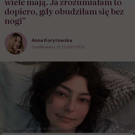
wiele mają. Ja zrozumiałam to
dopiero, gdy obudziłam się bez
nogi”
Anna Korytowska
Opublikowano:
13.11.2025 09:22
Maja Wesołowska / Fot. archiwum prywatne