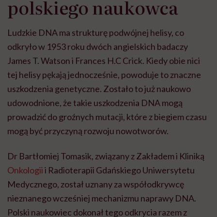
polskiego naukowca
Ludzkie DNA ma strukturę podwójnej helisy, co
odkryło w 1953 roku dwóch angielskich badaczy
James T. Watson i Frances H.C Crick. Kiedy obie nici
tej helisy pękają jednocześnie, powoduje to znaczne
uszkodzenia genetyczne. Zostało to już naukowo
udowodnione, że takie uszkodzenia DNA mogą
prowadzić do groźnych mutacji, które
z biegiem czasu
mogą być przyczyną rozwoju nowotworów.
Dr Bartłomiej Tomasik, związany z Zakładem i Kliniką
Onkologii
i Radioterapii Gdańskiego Uniwersytetu
Medycznego,
został uznany za współodkrywcę
nieznanego wcześniej mechanizmu naprawy DNA.
Polski naukowiec dokonał tego odkrycia razem z