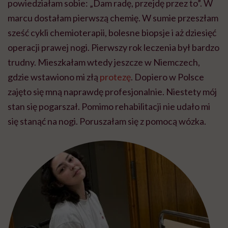
powiedziałam sobie: „Dam radę, przejdę przez to”. W
marcu dostałam pierwszą chemię. W sumie przeszłam
sześć cykli chemioterapii, bolesne biopsje i aż dziesięć
operacji prawej nogi. Pierwszy rok leczenia był bardzo
trudny. Mieszkałam wtedy jeszcze w Niemczech,
gdzie wstawiono mi złą
protezę
. Dopiero w Polsce
zajęto się mną naprawdę profesjonalnie. Niestety mój
stan się pogarszał. Pomimo rehabilitacji nie udało mi
się stanąć na nogi. Poruszałam się z pomocą wózka.