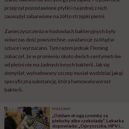
przejrzał pozostawione płytki i na jednej z nich
zauważył zabarwione na żółto strzępki pleśni.
Zanieczyszczenia w hodowlach bakteryjnych były
wówczas dość powszechne, uważano je za błąd w
sztuce i wyrzucano. Tym razem jednak Fleming
zobaczył, że w promieniu około dwóch centymetrów
od pleśni nie ma żadnych innych bakterii. Jak się
domyślał, wyhodowany szczep musiał wydzielać jakąś
specyficzną substancję, która hamowała wzrost
bakterii.
POLECAMY
„Oddam drogą szminkę za
pieluchy albo czekoladę”. Lekarka
dopowiada: „Opryszczka, HPV i