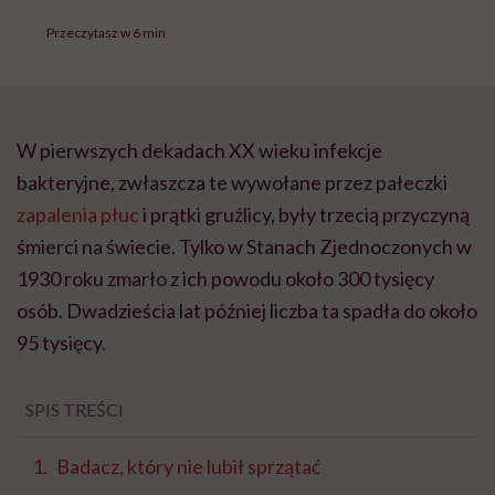
Przeczytasz w 6 min
W pierwszych dekadach XX wieku infekcje
bakteryjne, zwłaszcza te wywołane przez pałeczki
zapalenia płuc
i prątki gruźlicy, były trzecią przyczyną
śmierci na świecie. Tylko w Stanach Zjednoczonych w
1930 roku zmarło z ich powodu około 300 tysięcy
osób. Dwadzieścia lat później liczba ta spadła do około
95 tysięcy.
SPIS TREŚCI
Badacz, który nie lubił sprzątać