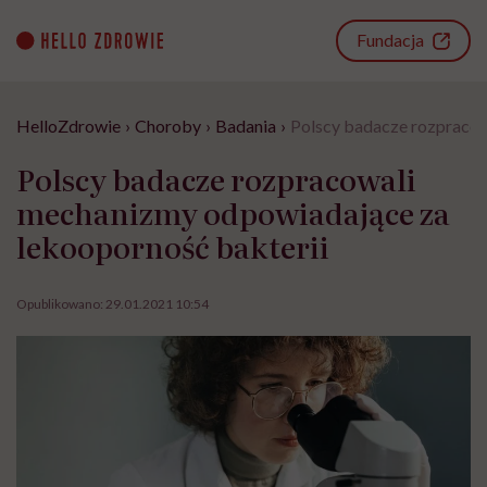
Go
to
Fundacja
content
HelloZdrowie
›
Choroby
›
Badania
›
Polscy badacze rozpracow
Polscy badacze rozpracowali
mechanizmy odpowiadające za
lekooporność bakterii
Opublikowano:
29.01.2021 10:54