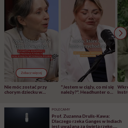
Zobacz więcej
Nie móc zostać przy
"Jestem w ciąży, co mi się
Wkró
chorym dziecku w
należy?". Headhunter o
Inst
szpitalu to tortura.
zmianie pokoleniowej u
atak
"Przeszkadzać w tym
kobiet w ciąży na rynku
wars
może chyba tylko
pracy
eksp
POLECAMY
głupota i brak
Prof. Zuzanna Drulis-Kawa:
wyobraźni"
Dlaczego rzeka Ganges w Indiach
jest uważana za świętą rzekę,