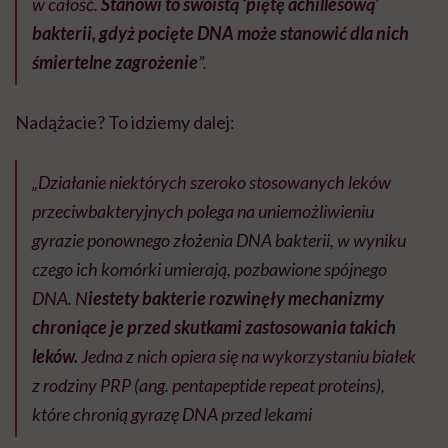
w całość.
Stanowi to swoistą ‘piętę achillesową’
bakterii, gdyż pocięte DNA może stanowić dla nich
śmiertelne zagrożenie
”.
Nadążacie? To idziemy dalej:
„Działanie niektórych szeroko stosowanych leków
przeciwbakteryjnych polega na uniemożliwieniu
gyrazie ponownego złożenia DNA bakterii, w wyniku
czego ich komórki umierają, pozbawione spójnego
DNA. N
iestety bakterie rozwinęły mechanizmy
chroniące je przed skutkami zastosowania takich
leków.
Jedna z nich opiera się na wykorzystaniu białek
z rodziny PRP (ang. pentapeptide repeat proteins),
które chronią gyrazę DNA przed lekami