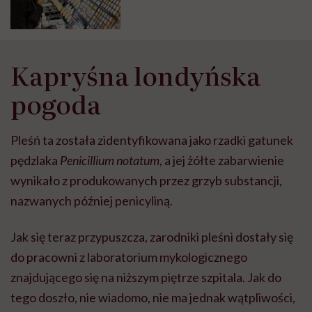
gronkowiec gratis”
Kapryśna londyńska
pogoda
Pleśń ta została zidentyfikowana jako rzadki gatunek
pędzlaka
Penicillium notatum
, a jej żółte zabarwienie
wynikało z produkowanych przez grzyb substancji,
nazwanych później penicyliną.
Jak się teraz przypuszcza, zarodniki pleśni dostały się
do pracowni z laboratorium mykologicznego
znajdującego się na niższym piętrze szpitala. Jak do
tego doszło, nie wiadomo, nie ma jednak wątpliwości,