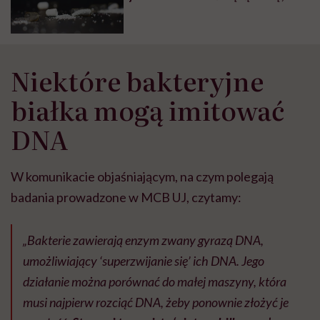
która leczy? Dlatego, że dostają
się do niej wszystkie ścieki
Niektóre bakteryjne
białka mogą imitować
DNA
W komunikacie objaśniającym, na czym polegają
badania prowadzone w MCB UJ, czytamy:
„Bakterie zawierają enzym zwany gyrazą DNA,
umożliwiający ‘superzwijanie się’ ich DNA. Jego
działanie można porównać do małej maszyny, która
musi najpierw rozciąć DNA, żeby ponownie złożyć je