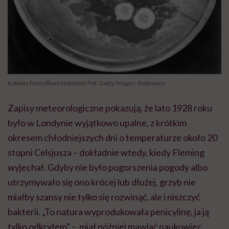
Kolonia Penicillium Notatum /fot. Getty Images, Bettmann
Zapisy meteorologiczne pokazują, że lato 1928 roku
było w Londynie wyjątkowo upalne, z krótkim
okresem chłodniejszych dni o temperaturze około 20
stopni Celsjusza – dokładnie wtedy, kiedy Fleming
wyjechał. Gdyby nie było pogorszenia pogody albo
utrzymywało się ono krócej lub dłużej, grzyb nie
miałby szansy nie tylko się rozwinąć, ale i niszczyć
bakterii. „To natura wyprodukowała penicylinę, ja ją
tylko odkryłem” – miał później mawiać naukowiec.