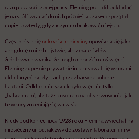
razu po zakończonej pracy, Fleming potrafił odkładać
je na stół i wracać do nich później, a czasem sprzątał
dopiero wtedy, gdy zaczynało brakować miejsca.
Często historię
odkrycia penicyliny
opowiada się jako
anegdotę o niechlujstwie, ale z materiałów
źródłowych wynika, że mogło chodzić o coś więcej.
Fleming zupełnie prywatnie interesował się wzorami
układanymi na płytkach przez barwne kolonie
bakterii. Odkładanie szalek było więc nie tylko
„bałaganem”, ale też sposobem na obserwowanie, jak
te wzory zmieniają się w czasie.
Kiedy pod koniec lipca 1928 roku Fleming wyjechał na
miesięczny urlop, jak zwykle zostawił laboratorium w
stanie dalekim od sterylnego porządku. Po powrocie