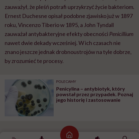
zauważył, że pleśń potrafi uprzykrzyć życie bakteriom.
Ernest Duchesne opisał podobne zjawisko już w 1897
roku, Vincenzo Tiberio w 1895, a John Tyndall
zauważał antybakteryjne efekty obecności
Penicillium
nawet dwie dekady wcześniej. W ich czasach nie
znano jeszcze jednak drobnoustrojów na tyle dobrze,
by zrozumieć te procesy.
POLECAMY
Penicylina – antybiotyk, który
powstał przez przypadek. Poznaj
jego historię i zastosowanie
Pleśń na melonie
Strona główna