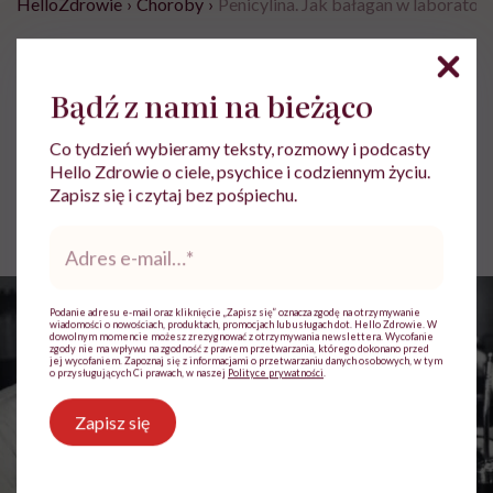
HelloZdrowie
›
Choroby
›
Penicylina. Jak bałagan w laboratori
Penicylina. Jak bałagan w
laboratorium uratował miliony
Bądź z nami na bieżąco
ludzi
Co tydzień wybieramy teksty, rozmowy i podcasty
Hello Zdrowie o ciele, psychice i codziennym życiu.
Jolanta Pawnik
Zapisz się i czytaj bez pośpiechu.
Opublikowano:
26.03.2026 11:46
Adres
Aktualizacja:
27.03.2026 13:49
e-
mail
*
Podanie adresu e-mail oraz kliknięcie „Zapisz się” oznacza zgodę na otrzymywanie
wiadomości o nowościach, produktach, promocjach lub usługach dot. Hello Zdrowie. W
dowolnym momencie możesz zrezygnować z otrzymywania newslettera. Wycofanie
zgody nie ma wpływu na zgodność z prawem przetwarzania, którego dokonano przed
jej wycofaniem. Zapoznaj się z informacjami o przetwarzaniu danych osobowych, w tym
o przysługujących Ci prawach, w naszej
Polityce prywatności
.
Zapisz się