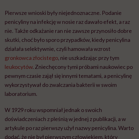
Pierwsze wnioski były niejednoznaczne. Podanie
penicyliny na infekcję w nosie raz dawało efekt, a raz
nie. Także odkażanie ran nie zawsze przynosiło dobre
skutki, choć było sporo przypadków, kiedy penicylina
działała selektywnie, czyli hamowała wzrost
gronkowca złocistego
, nie uszkadzając przy tym
leukocytów
. Zniechęcony tymi próbami naukowiec po
pewnym czasie zajął się innymi tematami, a penicylinę
wykorzystywał do zwalczania bakterii w swoim
laboratorium.
W 1929 roku wspomniał jednak o swoich
doświadczeniach z pleśnią w jednej z publikacji, a w
artykule po raz pierwszy użył nazwy penicylina. Warto
dodać, że nie był pierwszym człowiekiem, który