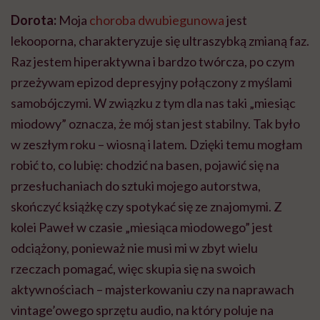
Dorota:
Moja
choroba dwubiegunowa
jest
lekooporna, charakteryzuje się ultraszybką zmianą faz.
Raz jestem hiperaktywna i bardzo twórcza, po czym
przeżywam epizod depresyjny połączony z myślami
samobójczymi. W związku z tym dla nas taki „miesiąc
miodowy” oznacza, że mój stan jest stabilny. Tak było
w zeszłym roku – wiosną i latem. Dzięki temu mogłam
robić to, co lubię: chodzić na basen, pojawić się na
przesłuchaniach do sztuki mojego autorstwa,
skończyć książkę czy spotykać się ze znajomymi. Z
kolei Paweł w czasie „miesiąca miodowego” jest
odciążony, ponieważ nie musi mi w zbyt wielu
rzeczach pomagać, więc skupia się na swoich
aktywnościach – majsterkowaniu czy na naprawach
vintage’owego sprzętu audio, na który poluje na