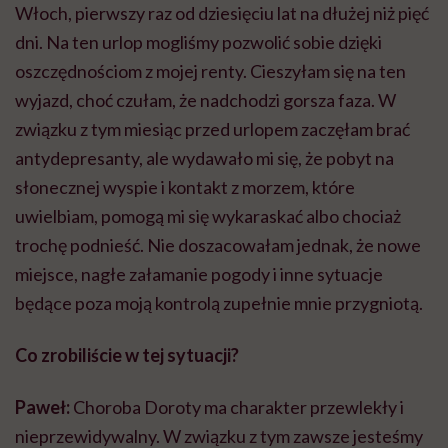
Włoch, pierwszy raz od dziesięciu lat na dłużej niż pięć
dni. Na ten urlop mogliśmy pozwolić sobie dzięki
oszczędnościom z mojej renty. Cieszyłam się na ten
wyjazd, choć czułam, że nadchodzi gorsza faza. W
związku z tym miesiąc przed urlopem zaczęłam brać
antydepresanty, ale wydawało mi się, że pobyt na
słonecznej wyspie i kontakt z morzem, które
uwielbiam, pomogą mi się wykaraskać albo chociaż
trochę podnieść. Nie doszacowałam jednak, że nowe
miejsce, nagłe załamanie pogody i inne sytuacje
będące poza moją kontrolą zupełnie mnie przygniotą.
Co zrobiliście w tej sytuacji?
Paweł:
Choroba Doroty ma charakter przewlekły i
nieprzewidywalny. W związku z tym zawsze jesteśmy