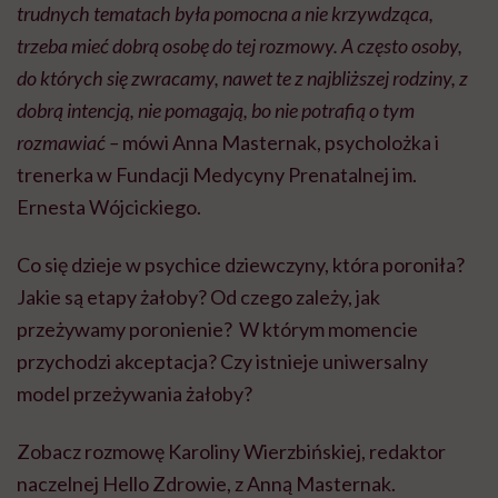
trudnych tematach była pomocna a nie krzywdząca,
trzeba mieć dobrą osobę do tej rozmowy. A często osoby,
do których się zwracamy, nawet te z najbliższej rodziny, z
dobrą intencją, nie pomagają, bo nie potrafią o tym
rozmawiać –
mówi
Anna Masternak, psycholożka i
trenerka w Fundacji Medycyny Prenatalnej im.
Ernesta Wójcickiego.
Co się dzieje w psychice dziewczyny, która poroniła?
Jakie są etapy żałoby?
Od czego zależy, jak
przeżywamy poronienie? W
którym momencie
przychodzi akceptacja?
Czy istnieje uniwersalny
model przeżywania żałoby?
Zobacz rozmowę Karoliny Wierzbińskiej, redaktor
naczelnej Hello Zdrowie, z Anną Masternak.