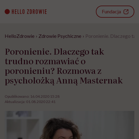
Go
to
Fundacja
content
HelloZdrowie
›
Zdrowie Psychiczne
›
Poronienie. Dlaczego ta
Poronienie. Dlaczego tak
trudno rozmawiać o
poronieniu? Rozmowa z
psycholożką Anną Masternak
Opublikowano:
16.04.2020 15:28
Aktualizacja:
01.08.2020 22:41