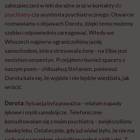
zabezpieczeni w leki doraźne oraz w kontakty
do
psychiatry
czy asystenta psychiatrycznego. Otwarcie
rozmawiamy o objawach Doroty, dzięki temu możemy
szybko i odpowiednio zareagować. Wtedy we
Włoszech najpierw ograniczyliśmy jazdę
samochodem, która stresowała żonę – na Elbie jest
mnóstwo serpentyn. Przejąłem również spacery z
naszym psem – chihuahuą Stefanem, ponieważ
Dorota bała się, że wyjdzie i nie będzie wiedziała, jak
wrócić.
Dorota:
Sytuacja była poważna – miałam napady
lękowe i myśli samobójcze. Telefonicznie
konsultowałam się z moim psychiatrą – zwiększyliśmy
dawkę leku. Ostatecznie, gdy już widać było, że nie ma
co liczyć na przełom, skróciliśmy pobyt o kilka dni. Z