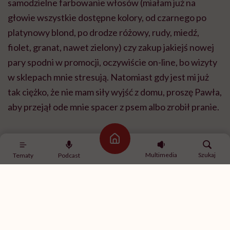
samodzielne farbowanie włosów (miałam już na
głowie wszystkie dostępne kolory, od czarnego po
platynowy blond, po drodze różowy, rudy, miedź,
fiolet, granat, nawet zielony) czy zakup jakiejś nowej
pary spodni w promocji, oczywiście on-line, bo wizyty
w sklepach mnie stresują. Natomiast gdy jest mi już
tak ciężko, że nie mam siły wyjść z domu, proszę Pawła,
aby przejął ode mnie spacer z psem albo zrobił pranie.
Strona główna
Multimedia
Szukaj
Tematy
Podcast
[W Szwajcarii] nie płacimy ani za wizyty, ani
za leki, ani za terapię. Natomiast choroba
oznacza koszty. Te bezpośrednie, jak utrata
pracy czy dodatkowe wydatki, ale też
pośrednie – jak to, że konsekwentnie
rezygnowałem z ofert zmiany pracy, bo