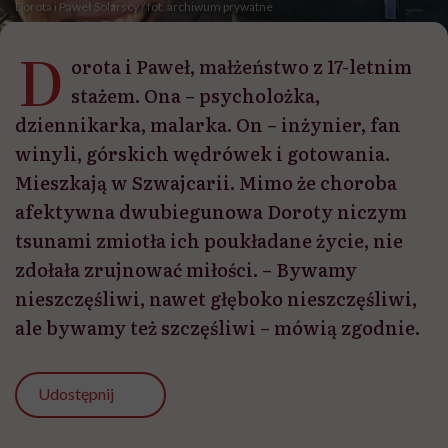
Dorota i Paweł Solarscy / fot. archiwum prywatne
D
orota i Paweł, małżeństwo z 17-letnim
stażem. Ona – psycholożka,
dziennikarka, malarka. On – inżynier, fan
winyli, górskich wędrówek i gotowania.
Mieszkają w Szwajcarii. Mimo że choroba
afektywna dwubiegunowa Doroty niczym
tsunami zmiotła ich poukładane życie, nie
zdołała zrujnować miłości. – Bywamy
nieszczęśliwi, nawet głęboko nieszczęśliwi,
ale bywamy też szczęśliwi – mówią zgodnie.
Udostępnij