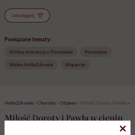
Udostępnij
Powiązane tematy:
Krótka Instrukcja o Poronieniu
Poronienie
Wideo HelloZdrowie
Wsparcie
HelloZdrowie
›
Choroby
›
Objawy
›
Miłość Doroty i Pawła w c
Miłość Doroty i Pawła w cieniu
choroby afektywnej