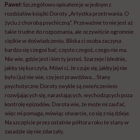
Paweł:
Szczegółowo opisałem je w jednym z
rozdziałów książki Doroty „Artystka przetrwania. O
życiu z chorobą psychiczną”. Przeważnie to nie jest aż
takie trudne do rozpoznania, ale oczywiście ogromnie
ciężkie w doświadczeniu. Bliska ci osoba zaczyna
bardzo się czegoś bać, często czegoś, czego nie ma.
Nie wie, gdzie jest i kim ty jesteś. Szarzeje i blednie,
jakby się kurczyła. Mówi ci, że czuje się, jakby jej nie
było i już nie wie, czy jest prawdziwa… Stany
psychotyczne Doroty zwykle są zwieńczeniem
rozwijających się, narastających, wychodzących poza
kontrolę epizodów. Dorota wie, że może mi zaufać,
więc mi pomaga, mówiąc otwarcie, co się z nią dzieje.
Na szczęście przez ostatnie półtora roku te stany w
zasadzie się nie zdarzały.