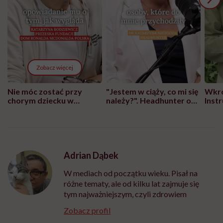
Zobacz więcej
Nie móc zostać przy
"Jestem w ciąży, co mi się
Wkró
chorym dziecku w
należy?". Headhunter o
Inst
szpitalu to tortura.
zmianie pokoleniowej u
atak
"Przeszkadzać w tym
kobiet w ciąży na rynku
wars
może chyba tylko
pracy
eksp
głupota i brak
wyobraźni"
Adrian Dąbek
W mediach od początku wieku. Pisał na
różne tematy, ale od kilku lat zajmuje się
tym najważniejszym, czyli zdrowiem
Zobacz profil