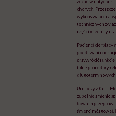
zmian w dotychczaso
chorych. Przeszcze
wykonywano transp
technicznych związ
części miednicy or
Pacjenci cierpiący 
poddawani operacji
przywrócić funkcję
takie procedury rek
długoterminowych 
Urolodzy z Keck Med
zupełnie zmienić s
bowiem przeprowadz
śmierci mózgowej. 