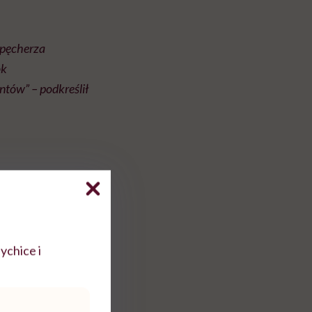
 pęcherza
ok
tów” – podkreślił
ychice i