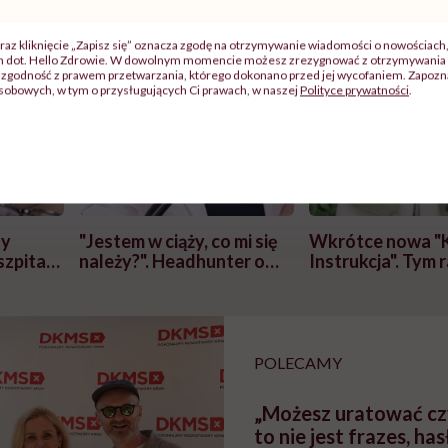
raz kliknięcie „Zapisz się” oznacza zgodę na otrzymywanie wiadomości o nowościach
ch dot. Hello Zdrowie. W dowolnym momencie możesz zrezygnować z otrzymywania 
zgodność z prawem przetwarzania, którego dokonano przed jej wycofaniem. Zapoznaj
sobowych, w tym o przysługujących Ci prawach, w naszej
Polityce prywatności
.
j
zy
"Jestem w ciąży, co mi się
Wkrótce nowa "
szpitalu
należy?". Headhunter o
Instrukcja". Tym 
szkadzać
zmianie pokoleniowej u
atakach paniki. Z
tylko
kobiet w ciąży na rynku
warsztat pacjen
braźni"
pracy
ekspercki
POLECAMY
„Możesz uratować czy
to nie jest frazes, has