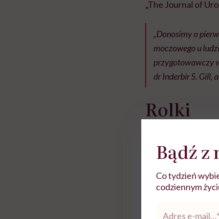
„The Journal of Uro
„Donosimy o pierw
moczowego u ludzi 
przygotowawczy w 
dr Inderbir S. Gill, 
Rolki
Bądź z 
Co tydzień wybie
codziennym życiu.
Adres
e-