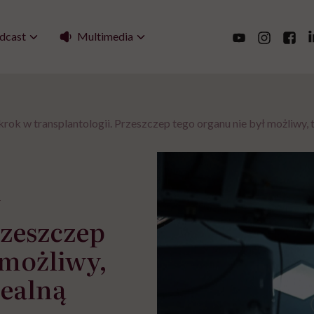
Multimedia
dcast
ok w transplantologii. Przeszczep tego organu nie był możliwy, t
w
rzeszczep
 możliwy,
realną