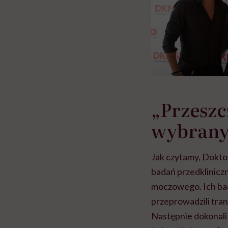
„Przeszc
wybrany
Jak czytamy, Doktor
badań przedklinicz
moczowego. Ich ba
przeprowadzili tran
Następnie dokonali