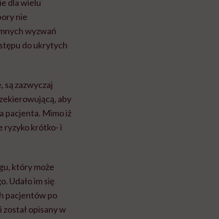
e dla wielu
pory nie
romnych wyzwań
ostępu do ukrytych
e, są zazwyczaj
rzekierowującą, aby
a pacjenta. Mimo iż
 ryzyko krótko- i
egu, który może
. Udało im się
ch pacjentów po
 został opisany w