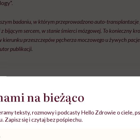
logy”.
szym badaniu, w którym przeprowadzono auto-transplantacje
z bijącym sercem, w stanie śmierci mózgowej. To konieczny kr
kierunku przeszczepów pęcherza moczowego u żywych pacjen
autor publikacji.
nami na bieżąco
ramy teksty, rozmowy i podcasty Hello Zdrowie o ciele, ps
 Zapisz się i czytaj bez pośpiechu.