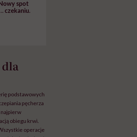
 Nowy spot
… czekaniu.
 dla
 serię podstawowych
czepiania pęcherza
 najpierw
acją obiegu krwi.
Wszystkie operacje