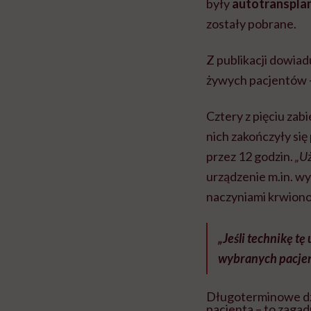
były
autotranspla
zostały pobrane.
Z publikacji dowiad
żywych pacjentów – 
Cztery z pięciu zab
nich zakończyły si
przez 12 godzin.
„Uż
urządzenie m.in. wy
naczyniami krwion
„Jeśli technikę tę
wybranych pacje
Długoterminowe dzi
pacjenta – to zagad