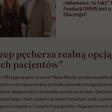
reklamowe, to fakt”.
Fundacji DKMS jest o
Dlaczego?
zep pęcherza realną opcją
ch pacjentów”
 Gill i jego zespół, w tym dr Nima Nassiri, przeprowadzili
nych w celu opracowania techniki automatycznego przesz
danie obejmowało trzy modele autoprzeszczepu. Badacze
splantacje u świń, potem na ciałach zmarłych osób z symul
 przeszczepów u 5 zmarłych pacjentów z bijącym sercem. 