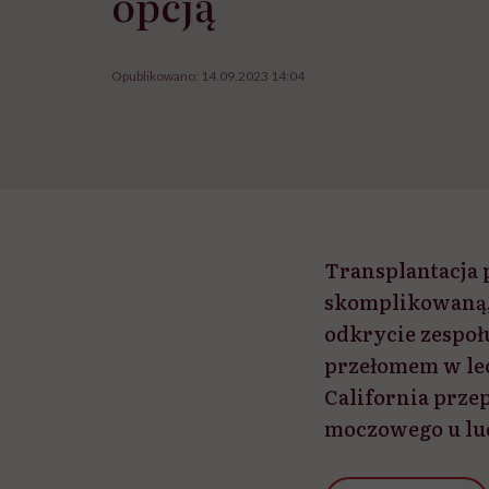
opcją
Opublikowano:
14.09.2023 14:04
Transplantacja 
skomplikowaną, 
odkrycie zespo
przełomem w lec
California prze
moczowego u lud