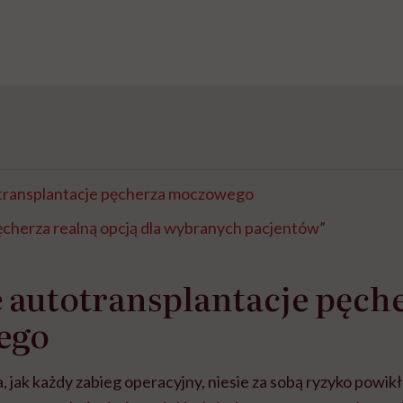
transplantacje pęcherza moczowego
ęcherza realną opcją dla wybranych pacjentów”
 autotransplantacje pęch
ego
, jak każdy zabieg operacyjny, niesie za sobą ryzyko powik