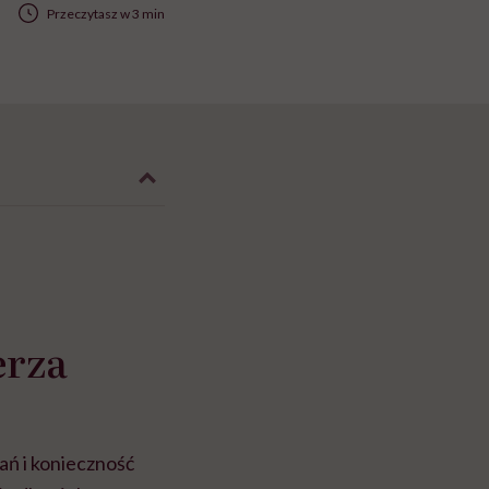
Przeczytasz w 3 min
erza
łań i konieczność