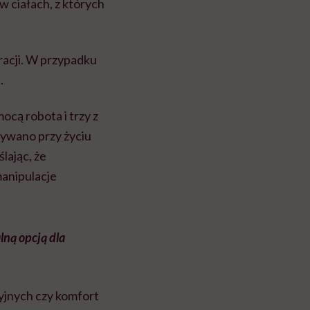
w ciałach, z których
racji. W przypadku
.
ocą robota i trzy z
mywano przy życiu
lając, że
manipulacje
lną opcją dla
yjnych czy komfort