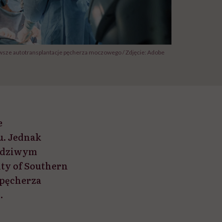
wsze autotransplantacje pęcherza moczowego / Zdjęcie: Adobe
e
u. Jednak
awdziwym
ty of Southern
 pęcherza
.