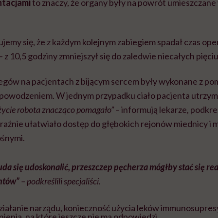
ntacjami
to znaczy, że organy były na powrót umieszczane 
ujemy się, że z każdym kolejnym zabiegiem spadał czas ope
z 10,5 godziny zmniejszył się do zaledwie niecałych pięciu
iegów na pacjentach z bijącym sercem były wykonane z pom
ę powodzeniem. W jednym przypadku ciało pacjenta utrzy
ycie robota znacząco pomagało”
– informują lekarze, podkreś
raźnie ułatwiało dostęp do głębokich rejonów miednicy i 
ośnymi.
 uda się udoskonalić, przeszczep pęcherza mógłby stać się rea
ntów”
– podkreślili specjaliści.
ałanie narządu, konieczność użycia leków immunosupres
nienia, na które jeszcze nie ma odpowiedzi.