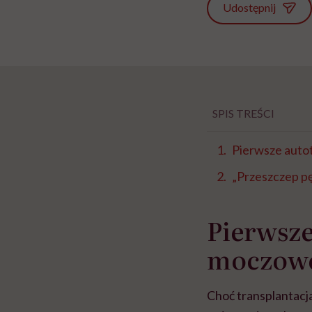
Udostępnij
SPIS TREŚCI
Pierwsze auto
„Przeszczep p
Pierwsze
moczow
Choć transplantacja