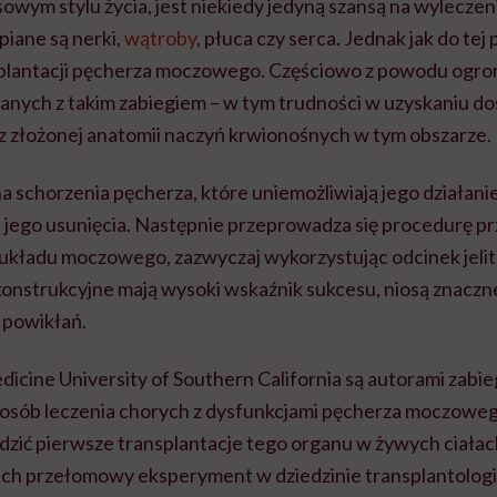
wym stylu życia, jest niekiedy jedyną szansą na wyleczeni
piane są nerki,
wątroby
, płuca czy serca. Jednak jak do tej 
lantacji pęcherza moczowego. Częściowo z powodu og
anych z takim zabiegiem – w tym trudności w uzyskaniu d
az złożonej anatomii naczyń krwionośnych w tym obszarze.
na schorzenia pęcherza, które uniemożliwiają jego działani
 jego usunięcia. Następnie przeprowadza się procedurę p
 układu moczowego, zazwyczaj wykorzystując odcinek jelit
onstrukcyjne mają wysoki wskaźnik sukcesu, niosą znaczne
powikłań.
icine University of Southern California są autorami zabi
posób leczenia chorych z dysfunkcjami pęcherza moczowego
ić pierwsze transplantacje tego organu w żywych ciała
Ich przełomowy eksperyment w dziedzinie transplantologii