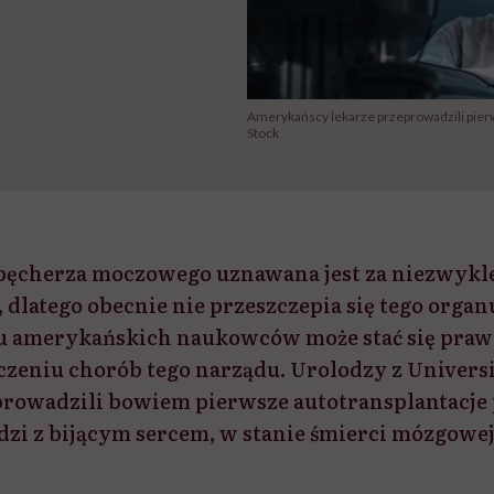
Amerykańscy lekarze przeprowadzili pier
Stock
pęcherza moczowego uznawana jest za niezwykl
dlatego obecnie nie przeszczepia się tego organ
łu amerykańskich naukowców może stać się pr
zeniu chorób tego narządu. Urolodzy z Universi
prowadzili bowiem pierwsze autotransplantacje
zi z bijącym sercem, w stanie śmierci mózgowej