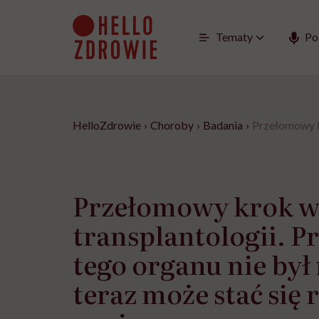
Go
to
content
Tematy
Po
HelloZdrowie
›
Choroby
›
Badania
›
Przełomowy kr
Przełomowy krok 
transplantologii. P
tego organu nie był
teraz może stać się 