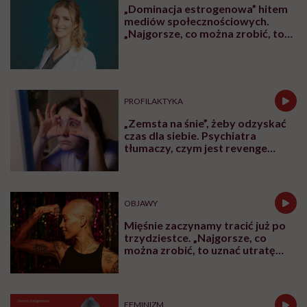
„Dominacja estrogenowa” hitem
mediów społecznościowych.
„Najgorsze, co można zrobić, to
leczyć modne hasło”
PROFILAKTYKA
„Zemsta na śnie”, żeby odzyskać
czas dla siebie. Psychiatra
tłumaczy, czym jest revenge
bedtime procrastination
OBJAWY
Mięśnie zaczynamy tracić już po
trzydziestce. „Najgorsze, co
można zrobić, to uznać utratę
sprawności za nieunikniony
element starzenia”
FEMINIZM