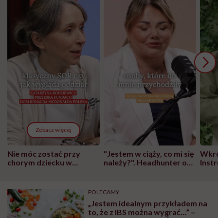
Zobacz więcej
Nie móc zostać przy
"Jestem w ciąży, co mi się
Wkró
chorym dziecku w
należy?". Headhunter o
Inst
szpitalu to tortura.
zmianie pokoleniowej u
atak
"Przeszkadzać w tym
kobiet w ciąży na rynku
wars
może chyba tylko
pracy
eksp
POLECAMY
głupota i brak
„Jestem idealnym przykładem na
wyobraźni"
to, że z IBS można wygrać…” –