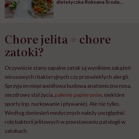
dietetyczka Roksana Środa
wyjaśnia, czym jest IBS (zespół
jelita nadwrażliwego) i jak z nim
walczyć
Chore jelita = chore
zatoki?
Oczywiście stany zapalne zatok są wynikiem zakażeń
wirusowych i bakteryjnych czy przewlekłych alergii.
Sprzyja im nieprawidłowa budowa anatomiczna nosa,
niezdrowy styl życia,
palenie papierosów
, niektóre
sporty (np. nurkowanie i pływanie). Ale nie tylko.
Według doniesień medycznych należy uwzględnić
rolę bakterii jelitowych w powstawaniu patologii w
zatokach.