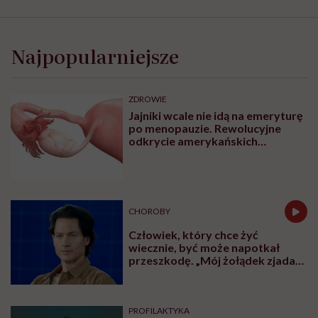
„Opieka
skoncentrowana
na
Najpopularniejsze
rodzinie
to
jest
coś,
ZDROWIE
bez
Jajniki wcale nie idą na emeryturę
czego
po menopauzie. Rewolucyjne
współczesna
odkrycie amerykańskich
medycyna
naukowców
sobie
nie
poradzi”
CHOROBY
Człowiek, który chce żyć
wiecznie, być może napotkał
przeszkodę. „Mój żołądek zjada
sam siebie”
PROFILAKTYKA