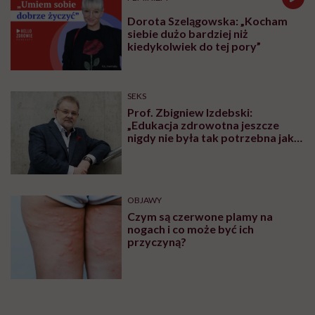
Dorota Szelągowska: „Kocham
siebie dużo bardziej niż
kiedykolwiek do tej pory”
SEKS
Prof. Zbigniew Izdebski:
„Edukacja zdrowotna jeszcze
nigdy nie była tak potrzebna jak
teraz, kiedy jest taki chaos
informacyjny”
OBJAWY
Czym są czerwone plamy na
nogach i co może być ich
przyczyną?