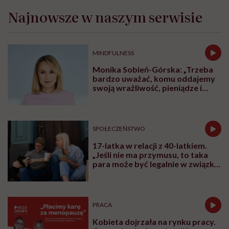
Najnowsze w naszym serwisie
MINDFULNESS
Monika Sobień-Górska: „Trzeba
bardzo uważać, komu oddajemy
swoją wrażliwość, pieniądze i
zaufanie”
SPOŁECZEŃSTWO
17-latka w relacji z 40-latkiem.
„Jeśli nie ma przymusu, to taka
para może być legalnie w związku.
I mówiąc brutalnie: nic nikomu do
tego”
PRACA
Kobieta dojrzała na rynku pracy.