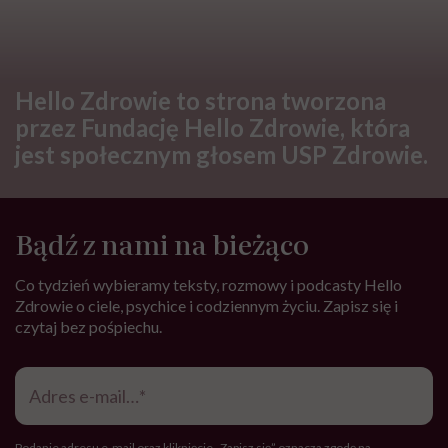
Hello Zdrowie to strona tworzona
przez Fundację Hello Zdrowie, która
jest społecznym głosem USP Zdrowie.
Bądź z nami na bieżąco
Co tydzień wybieramy teksty, rozmowy i podcasty Hello
Zdrowie o ciele, psychice i codziennym życiu. Zapisz się i
czytaj bez pośpiechu.
Adres
e-
mail
*
Podanie adresu e-mail oraz kliknięcie „Zapisz się” oznacza zgodę na