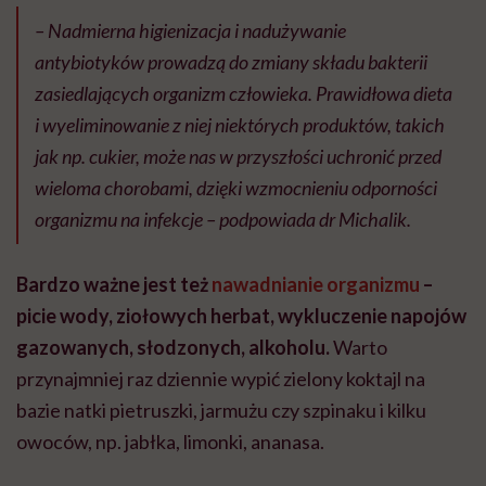
– Nadmierna higienizacja i nadużywanie
antybiotyków prowadzą do zmiany składu bakterii
zasiedlających organizm człowieka. Prawidłowa dieta
i wyeliminowanie z niej niektórych produktów, takich
jak np. cukier, może nas w przyszłości uchronić przed
wieloma chorobami, dzięki wzmocnieniu odporności
organizmu na infekcje – podpowiada dr Michalik.
Bardzo ważne jest też
nawadnianie organizmu
–
picie wody, ziołowych herbat, wykluczenie napojów
gazowanych, słodzonych, alkoholu.
Warto
przynajmniej raz dziennie wypić zielony koktajl na
bazie natki pietruszki, jarmużu czy szpinaku i kilku
owoców, np. jabłka, limonki, ananasa.