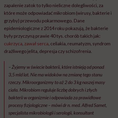
zapalenie zatok to tylko nieliczne dolegliwości, za
które może odpowiadać mikrobiom (wirusy, bakterie i
grzyby) przewodu pokarmowego. Dane
epidemiologiczne z 2014 roku pokazują, że bakterie
były przyczyną prawie 40 tys. chorób takich jak:
cukrzyca
,
zawał serca
, celiakia, reumatyzm, syndrom
drażliwego jelita, depresja czy schizofrenia.
– Żyjemy w świecie bakterii, które istnieją od ponad
3,5 mld lat. Nie ma widoków na zmianę tego stanu
rzeczy. Mikroorganizmy to aż 2 do 3 kg naszej masy
ciała. Mikrobiom reguluje liczbę dobrych i złych
bakterii w organizmie i odpowiada za prawidłowe
procesy fizjologiczne – mówi dr n. med. Alfred Samet,
specjalista mikrobiologii i serologii, konsultant