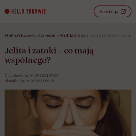
Go
to
Fundacja
content
HelloZdrowie
›
Zdrowie
›
Profilaktyka
›
Jelita i zatoki – co m
Jelita i zatoki – co mają
wspólnego?
Opublikowano:
04.09.2021 07:00
Aktualizacja:
04.09.2021 09:43