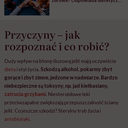
zdrowe? Odpowiada dietetyczka
Paulina Roziewska
Przyczyny – jak
rozpoznać i co robić?
Duży wpływ na błonę śluzową jelit mają oczywiście
dieta
i styl życia.
Szkodzą alkohol, pokarmy zbyt
gorące i zbyt zimne, jedzone w nadmiarze. Bardzo
niebezpieczne są toksyny, np. jad kiełbasiany,
zatrucia grzybami
.
Niesteroidowe leki
przeciwzapalne zwiększają przepuszczalność ściany
jelit. Co jeszcze szkodzi? Sterylny tryb życia i
antybiotyki
.