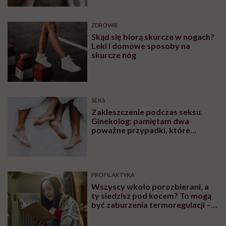
ZDROWIE
Skąd się biorą skurcze w nogach?
Leki i domowe sposoby na
skurcze nóg
SEKS
Zakleszczenie podczas seksu.
Ginekolog: pamiętam dwa
poważne przypadki, które
wymagały interwencji szpitalnej
PROFILAKTYKA
Wszyscy wkoło porozbierani, a
ty siedzisz pod kocem? To mogą
być zaburzenia termoregulacji –
wynikające z choroby lub złych
nawyków