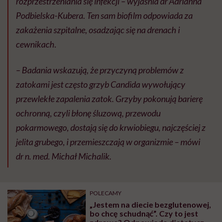
rozprzestrzeniania się infekcji – wyjaśnia dr Adrianna
Podbielska-Kubera. Ten sam biofilm odpowiada za
zakażenia szpitalne, osadzając się na drenach i
cewnikach.
– Badania wskazują, że przyczyną problemów z
zatokami jest często grzyb
Candida
wywołujący
przewlekłe zapalenia zatok. Grzyby pokonują barierę
ochronną, czyli błonę śluzową, przewodu
pokarmowego, dostają się do krwiobiegu, najczęściej z
jelita grubego, i przemieszczają w organizmie – mówi
dr n. med. Michał Michalik.
POLECAMY
„Jestem na diecie bezglutenowej,
bo chcę schudnąć”. Czy to jest