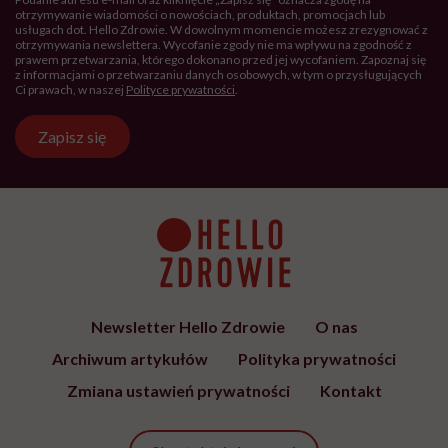
otrzymywanie wiadomości o nowościach, produktach, promocjach lub
usługach dot. Hello Zdrowie. W dowolnym momencie możesz zrezygnować z
otrzymywania newslettera. Wycofanie zgody nie ma wpływu na zgodność z
prawem przetwarzania, którego dokonano przed jej wycofaniem. Zapoznaj się
z informacjami o przetwarzaniu danych osobowych, w tym o przysługujących
Ci prawach, w naszej
Polityce prywatności
.
Zapisz się
Newsletter Hello Zdrowie
O nas
Archiwum artykułów
Polityka prywatności
Zmiana ustawień prywatności
Kontakt