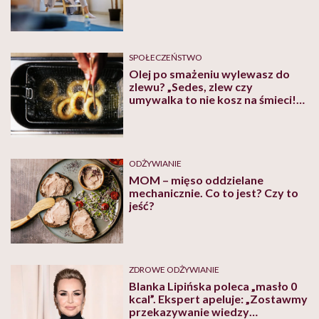
SPOŁECZEŃSTWO
Olej po smażeniu wylewasz do
zlewu? „Sedes, zlew czy
umywalka to nie kosz na śmieci!”
– przypomina Sylwia Panek
ODŻYWIANIE
MOM – mięso oddzielane
mechanicznie. Co to jest? Czy to
jeść?
ZDROWE ODŻYWIANIE
Blanka Lipińska poleca „masło 0
kcal”. Ekspert apeluje: „Zostawmy
przekazywanie wiedzy