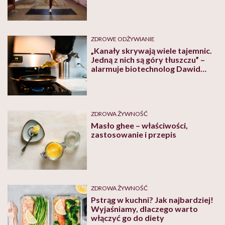
tkance tłuszczowej, którą warto
mieć, mówi dr Iwona Boniecka
ZDROWE ODŻYWIANIE
„Kanały skrywają wiele tajemnic.
Jedną z nich są góry tłuszczu” –
alarmuje biotechnolog Dawid
Polak
ZDROWA ŻYWNOŚĆ
Masło ghee – właściwości,
zastosowanie i przepis
ZDROWA ŻYWNOŚĆ
Pstrąg w kuchni? Jak najbardziej!
Wyjaśniamy, dlaczego warto
włączyć go do diety