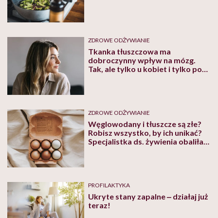
ZDROWE ODŻYWIANIE
Tkanka tłuszczowa ma
dobroczynny wpływ na mózg.
Tak, ale tylko u kobiet i tylko pod
pewnymi warunkami
ZDROWE ODŻYWIANIE
Węglowodany i tłuszcze są złe?
Robisz wszystko, by ich unikać?
Specjalistka ds. żywienia obaliła
dietetyczne mity
PROFILAKTYKA
Ukryte stany zapalne ‒ działaj już
teraz!