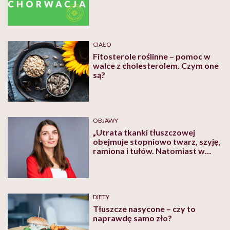
CIAŁO
Fitosterole roślinne – pomoc w
walce z cholesterolem. Czym one
są?
OBJAWY
„Utrata tkanki tłuszczowej
obejmuje stopniowo twarz, szyję,
ramiona i tułów. Natomiast w
okolicy bioder, pośladków i
kończyn dolnych dochodzi do jej
kumulacji” – o lipodystrofiach
mówi lek. Judyta Samul-
Jastrzębska
DIETY
Tłuszcze nasycone – czy to
naprawdę samo zło?