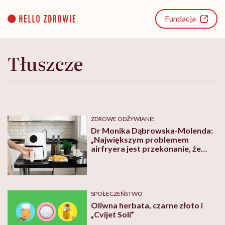
Go
to
Fundacja
content
Tłuszcze
ZDROWE ODŻYWIANIE
Dr Monika Dąbrowska-Molenda:
„Największym problemem
airfryera jest przekonanie, że
wszystko z niego jest
automatycznie zdrowe”
SPOŁECZEŃSTWO
Oliwna herbata, czarne złoto i
„Cvijet Soli”