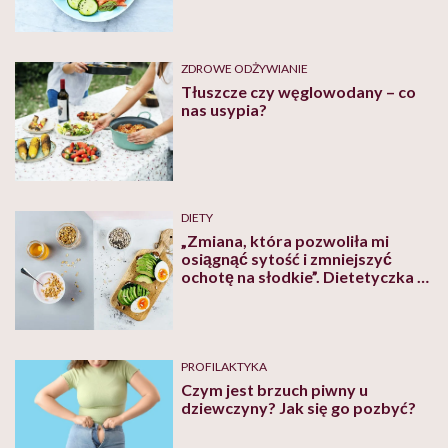
ZDROWE ODŻYWIANIE
Tłuszcze czy węglowodany – co
nas usypia?
DIETY
„Zmiana, która pozwoliła mi
osiągnąć sytość i zmniejszyć
ochotę na słodkie”. Dietetyczka o
zaletach śniadań białkowo-
tłuszczowych
PROFILAKTYKA
Czym jest brzuch piwny u
dziewczyny? Jak się go pozbyć?