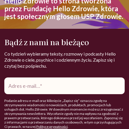
Hello Zdrowie to strona tworzona
przez Fundację Hello Zdrowie, która
jest społecznym głosem USP Zdrowie.
Bądź z nami na bieżąco
Co tydzień wybieramy teksty, rozmowy i podcasty Hello
Zdrowie o ciele, psychice i codziennym życiu. Zapisz się i
czytaj bez pośpiechu.
Adres
e-
mail
*
Podanie adresu e-mail oraz kliknięcie „Zapisz się” oznacza zgodę na
otrzymywanie wiadomości o nowościach, produktach, promocjach lub
usługach dot. Hello Zdrowie. W dowolnym momencie możesz zrezygnować z
otrzymywania newslettera. Wycofanie zgody nie ma wpływu na zgodność z
prawem przetwarzania, którego dokonano przed jej wycofaniem. Zapoznaj się
z informacjami o przetwarzaniu danych osobowych, w tym o przysługujących
Ci prawach, w naszej
Polityce prywatności
.