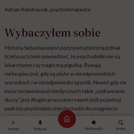
Adrian Kondraciuk, psychoterapeuta
Wybaczyłem sobie
Historia Sebastiana jest pozytywną historią jednak
trzeba uczciwie powiedzieć, że psychodeliki nie są
lekarstwem czy magiczną pigułką. Bywają
niebezpieczne, gdy są użyte w nieodpowiednich
warunkach i w nieodpowiedni sposób. Nawet gdy nie
ma przeciwwskazań medycznych takie „uzdrawianie
duszy” jest długim procesem i nawet jeśli po jednej
podróży psychodelicznej dochodzi do osiągnięcia
pożądanego stanu, jest to raczej impuls do zmiany i
Strona główna
dalszej pracy nad sobą.
Multimedia
Szukaj
Tematy
Podcast