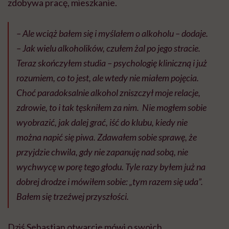
zdobywa pracę, mieszkanie.
– Ale wciąż bałem się i myślałem o alkoholu – dodaje.
– Jak wielu alkoholików, czułem żal po jego stracie.
Teraz skończyłem studia – psychologię kliniczną i już
rozumiem, co to jest, ale wtedy nie miałem pojęcia.
Choć paradoksalnie alkohol zniszczył moje relacje,
zdrowie, to i tak tęskniłem za nim. Nie mogłem sobie
wyobrazić, jak dalej grać, iść do klubu, kiedy nie
można napić się piwa. Zdawałem sobie sprawę, że
przyjdzie chwila, gdy nie zapanuję nad sobą, nie
wychwycę w porę tego głodu. Tyle razy byłem już na
dobrej drodze i mówiłem sobie: „tym razem się uda”.
Bałem się trzeźwej przyszłości.
Dziś Sebastian otwarcie mówi o swoich