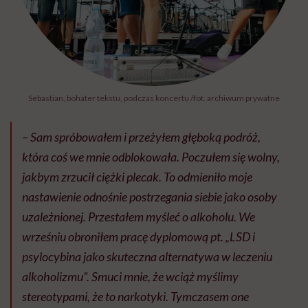
Sebastian, bohater tekstu, podczas koncertu /fot. archiwum prywatne
– Sam spróbowałem i przeżyłem głęboką podróż,
która coś we mnie odblokowała. Poczułem się wolny,
jakbym zrzucił ciężki plecak. To odmieniło moje
nastawienie odnośnie postrzegania siebie jako osoby
uzależnionej. Przestałem myśleć o alkoholu. We
wrześniu obroniłem pracę dyplomową pt. „LSD i
psylocybina jako skuteczna alternatywa w leczeniu
alkoholizmu”. Smuci mnie, że wciąż myślimy
stereotypami, że to narkotyki. Tymczasem one