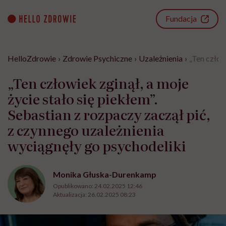
Go
to
Fundacja
content
HelloZdrowie
›
Zdrowie Psychiczne
›
Uzależnienia
›
„Ten człow
„Ten człowiek zginął, a moje
życie stało się piekłem”.
Sebastian z rozpaczy zaczął pić,
z czynnego uzależnienia
wyciągnęły go psychodeliki
Monika Głuska-Durenkamp
Opublikowano:
24.02.2025 12:46
Aktualizacja:
26.02.2025 08:23