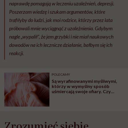
naprawdę pomagają w leczeniu uzależnień, depresji.
Poszerzam wiedzę i szukam argumentów, które
trafiłyby do ludzi, jak moi rodzice, którzy przez lata
próbowali mnie wyciągnąć z uzależnienia. Gdybym
nagle „wypalił”, że jem grzybki i nie miał naukowych
dowodów na ich lecznicze działanie, bałbym się ich
reakcji.
POLECAMY
Są wyrafinowanymi myśliwymi,
którzy w wymyślny sposób
uśmiercają swoje ofiary. Czy
grzyby mogą uratować świat?
Zrozumieć siebie