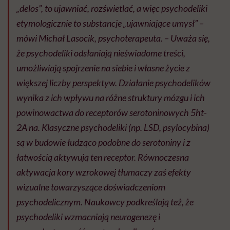
„delos”, to ujawniać, rozświetlać, a więc psychodeliki
etymologicznie to substancje „ujawniające umysł” –
mówi Michał Lasocik, psychoterapeuta. – Uważa się,
że psychodeliki odsłaniają nieświadome treści,
umożliwiają spojrzenie na siebie i własne życie z
większej liczby perspektyw. Działanie psychodelików
wynika z ich wpływu na różne struktury mózgu i ich
powinowactwa do receptorów serotoninowych 5ht-
2A na. Klasyczne psychodeliki (np. LSD, psylocybina)
są w budowie łudząco podobne do serotoniny i z
łatwością aktywują ten receptor. Równoczesna
aktywacja kory wzrokowej tłumaczy zaś efekty
wizualne towarzyszące doświadczeniom
psychodelicznym. Naukowcy podkreślają też, że
psychodeliki wzmacniają neurogenezę i