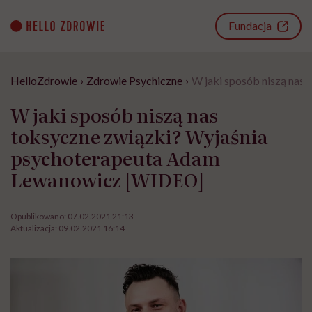
Go
to
Fundacja
content
HelloZdrowie
›
Zdrowie Psychiczne
›
W jaki sposób niszą nas
W jaki sposób niszą nas
toksyczne związki? Wyjaśnia
psychoterapeuta Adam
Lewanowicz [WIDEO]
Opublikowano:
07.02.2021 21:13
Aktualizacja:
09.02.2021 16:14