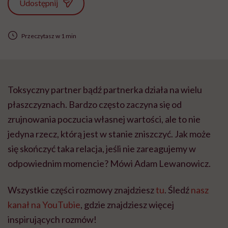
Udostępnij
Przeczytasz w 1 min
Toksyczny partner bądź partnerka działa na wielu
płaszczyznach. Bardzo często zaczyna się od
zrujnowania poczucia własnej wartości, ale to nie
jedyna rzecz, którą jest w stanie zniszczyć. Jak może
się skończyć taka relacja, jeśli nie zareagujemy w
odpowiednim momencie? Mówi Adam Lewanowicz.
Wszystkie części rozmowy znajdziesz
tu
. Śledź
nasz
kanał na YouTubie
, gdzie znajdziesz więcej
inspirujących rozmów!