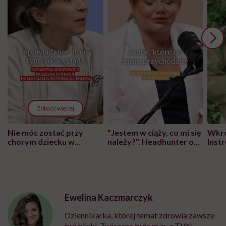
Zobacz więcej
Nie móc zostać przy
"Jestem w ciąży, co mi się
Wkró
chorym dziecku w
należy?". Headhunter o
Inst
szpitalu to tortura.
zmianie pokoleniowej u
atak
"Przeszkadzać w tym
kobiet w ciąży na rynku
wars
może chyba tylko
pracy
eksp
głupota i brak
wyobraźni"
Ewelina Kaczmarczyk
Dziennikarka, której temat zdrowia zawsze
był bliski. Związana była m.in. z TVN,