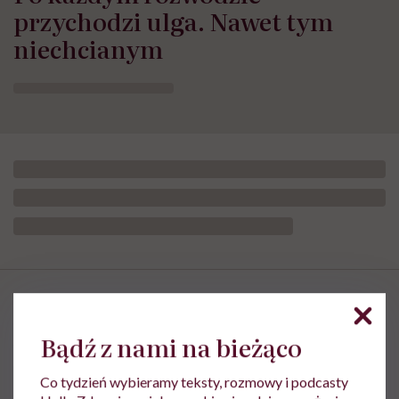
przychodzi ulga. Nawet tym
niechcianym
Najpopularniejsze
Bądź z nami na bieżąco
Co tydzień wybieramy teksty, rozmowy i podcasty
MINDFULNESS