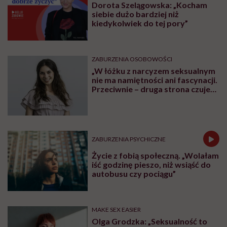
Dorota Szelągowska: „Kocham
siebie dużo bardziej niż
kiedykolwiek do tej pory”
ZABURZENIA OSOBOWOŚCI
„W łóżku z narcyzem seksualnym
nie ma namiętności ani fascynacji.
Przeciwnie – druga strona czuje
się użyta” – mówi seksuolożka
Monika Kaszuba
ZABURZENIA PSYCHICZNE
Życie z fobią społeczną. „Wolałam
iść godzinę pieszo, niż wsiąść do
autobusu czy pociągu”
MAKE SEX EASIER
Olga Grodzka: „Seksualność to