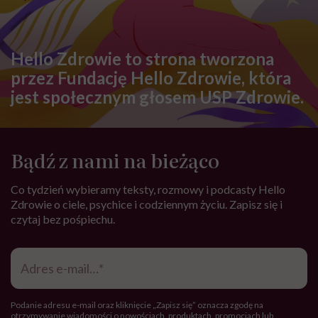
Hello Zdrowie to strona tworzona
przez Fundację Hello Zdrowie, która
jest społecznym głosem USP Zdrowie.
Bądź z nami na bieżąco
Co tydzień wybieramy teksty, rozmowy i podcasty Hello
Zdrowie o ciele, psychice i codziennym życiu. Zapisz się i
czytaj bez pośpiechu.
Adres
e-
mail
*
Podanie adresu e-mail oraz kliknięcie „Zapisz się” oznacza zgodę na
otrzymywanie wiadomości o nowościach, produktach, promocjach lub