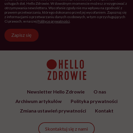
usługach dot. Hello Zdrowie. W dowolnym momencie możesz zrezygnować z
otrzymywania newslettera. Wycofanie zgody nie ma wpływu na zgodność z
prawem przetwarzania, którego dokonano przed jej wycofaniem. Zapoznaj się
z informacjami o przetwarzaniu danych osobowych, w tym o przysługujących
Ci prawach, w naszej
Polityce prywatności
.
Zapisz się
Newsletter Hello Zdrowie
O nas
Archiwum artykułów
Polityka prywatności
Zmiana ustawień prywatności
Kontakt
Skontaktuj się z nami