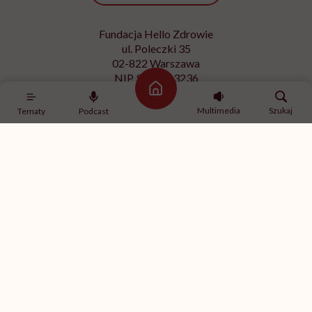
Fundacja Hello Zdrowie
ul. Poleczki 35
02-822 Warszawa
NIP 9512613236
Strona główna
Kontakt z redakcją
Multimedia
Szukaj
Tematy
Podcast
redakcja@hellozdrowie.pl
Dołącz do naszej społeczności
Właścicielem serwisu
HelloZdrowie
jest Fundacja należąca
do
USP Zdrowie sp. z o.o.
, które jest częścią
USP Group
.
Treści zawarte w serwisie HelloZdrowie mają charakter
informacyjno-edukacyjny. Jeśli potrzebujesz porady
odnośnie swojego stanu zdrowia, skonsultuj się z lekarzem
lub farmaceutą.