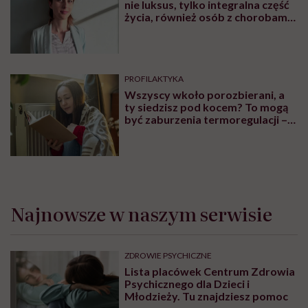
nie luksus, tylko integralna część
życia, również osób z chorobami
psychicznymi”
PROFILAKTYKA
Wszyscy wkoło porozbierani, a
ty siedzisz pod kocem? To mogą
być zaburzenia termoregulacji –
wynikające z choroby lub złych
nawyków
Najnowsze w naszym serwisie
ZDROWIE PSYCHICZNE
Lista placówek Centrum Zdrowia
Psychicznego dla Dzieci i
Młodzieży. Tu znajdziesz pomoc