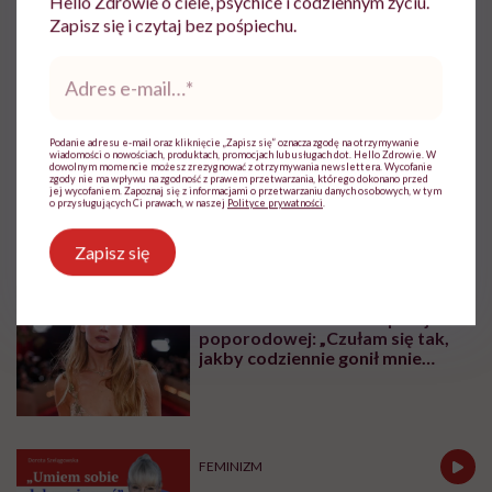
Hello Zdrowie o ciele, psychice i codziennym życiu.
Monika Sobień-Górska: „Trzeba
Zapisz się i czytaj bez pośpiechu.
bardzo uważać, komu oddajemy
swoją wrażliwość, pieniądze i
Adres
zaufanie”
e-
mail
*
ZDROWIE PSYCHICZNE
Podanie adresu e-mail oraz kliknięcie „Zapisz się” oznacza zgodę na otrzymywanie
Jak odróżnić, czy mężczyzna cię
wiadomości o nowościach, produktach, promocjach lub usługach dot. Hello Zdrowie. W
dowolnym momencie możesz zrezygnować z otrzymywania newslettera. Wycofanie
pożąda, czy go „tylko”
zgody nie ma wpływu na zgodność z prawem przetwarzania, którego dokonano przed
podniecasz?
jej wycofaniem. Zapoznaj się z informacjami o przetwarzaniu danych osobowych, w tym
o przysługujących Ci prawach, w naszej
Polityce prywatności
.
Zapisz się
ZDROWIE PSYCHICZNE
Jennifer Lawrence o depresji
poporodowej: „Czułam się tak,
jakby codziennie gonił mnie
tygrys”
FEMINIZM