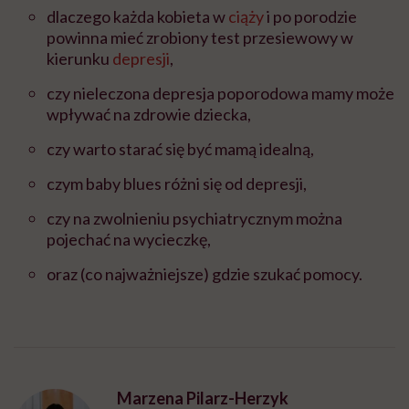
dlaczego każda kobieta w
ciąży
i po porodzie
powinna mieć zrobiony test przesiewowy w
kierunku
depresji
,
czy nieleczona depresja poporodowa mamy może
wpływać na zdrowie dziecka,
czy warto starać się być mamą idealną,
czym baby blues różni się od depresji,
czy na zwolnieniu psychiatrycznym można
pojechać na wycieczkę,
oraz (co najważniejsze) gdzie szukać pomocy.
Marzena Pilarz-Herzyk