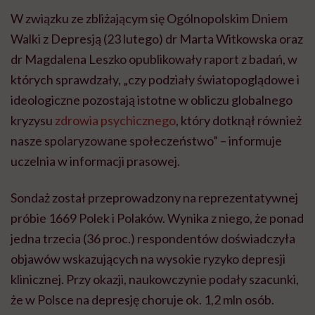
W związku ze zbliżającym się Ogólnopolskim Dniem
Walki z Depresją (23 lutego) dr Marta Witkowska oraz
dr Magdalena Leszko opublikowały raport z badań, w
których sprawdzały, „czy podziały światopoglądowe i
ideologiczne pozostają istotne w obliczu globalnego
kryzysu
zdrowia psychicznego
, który dotknął również
nasze spolaryzowane społeczeństwo” – informuje
uczelnia w informacji prasowej.
Sondaż został przeprowadzony na reprezentatywnej
próbie 1669 Polek i Polaków. Wynika z niego, że ponad
jedna trzecia (36 proc.) respondentów doświadczyła
objawów wskazujących na wysokie ryzyko depresji
klinicznej. Przy okazji, naukowczynie podały szacunki,
że w Polsce na depresję choruje ok. 1,2 mln osób.