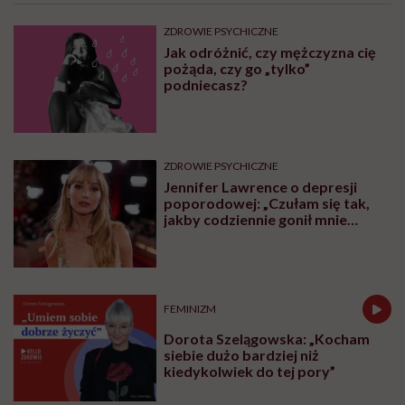
ZDROWIE PSYCHICZNE
Jak odróżnić, czy mężczyzna cię
pożąda, czy go „tylko”
podniecasz?
ZDROWIE PSYCHICZNE
Jennifer Lawrence o depresji
poporodowej: „Czułam się tak,
jakby codziennie gonił mnie
tygrys”
FEMINIZM
Dorota Szelągowska: „Kocham
siebie dużo bardziej niż
kiedykolwiek do tej pory”