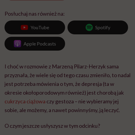
Posłuchaj nas również na:
YouTube
Spotify
Apple Podcasts
I choć w rozmowie z Marzeną Pilarz-Herzyk sama
przyznała, że wiele się od tego czasu zmieniło, to nadal
jest potrzeba mówienia o tym, że depresja (ta w
okresie okołoporodowym również) jest chorobą jak
cukrzyca ciążowa
czy gestoza – nie wybieramy jej
sobie, ale możemy, a nawet powinnyśmy, ją leczyć.
O czym jeszcze usłyszysz w tym odcinku?