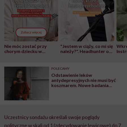
Zobacz więcej
Nie móc zostać przy
"Jestem w ciąży, co mi się
Wkró
chorym dziecku w
należy?". Headhunter o
Inst
szpitalu to tortura.
zmianie pokoleniowej u
atak
"Przeszkadzać w tym
kobiet w ciąży na rynku
wars
może chyba tylko
pracy
eksp
POLECAMY
głupota i brak
Odstawienie leków
wyobraźni"
antydepresyjnych nie musi być
koszmarem. Nowe badania
naukowców niosą nadzieję
Uczestnicy sondażu określali swoje poglądy
polityczne w skali od 1 (zdecydowanie lewicowe) do 7