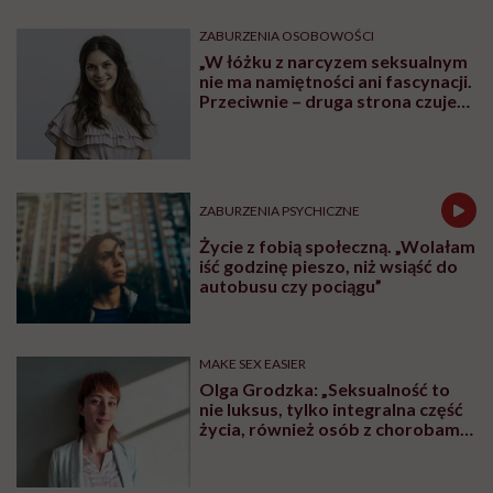
ZABURZENIA OSOBOWOŚCI
„W łóżku z narcyzem seksualnym
nie ma namiętności ani fascynacji.
Przeciwnie – druga strona czuje
się użyta” – mówi seksuolożka
Monika Kaszuba
ZABURZENIA PSYCHICZNE
Życie z fobią społeczną. „Wolałam
iść godzinę pieszo, niż wsiąść do
autobusu czy pociągu”
MAKE SEX EASIER
Olga Grodzka: „Seksualność to
nie luksus, tylko integralna część
życia, również osób z chorobami
psychicznymi”