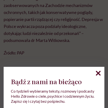
zaobserwowanych na Zachodzie mechanizmów
ochronnych, takich jak konserwatywne poglądy,
popieranie partii rządzącej czy religijność. Depresja w
Polsce wykracza poza podziały ideologiczne,
dotykając ludzi niezależnie od przekonań” –
podsumowała dr Marta Witkowska.
Źródło: PAP
Bądź z nami na bieżąco
redakcja Hello Zdrowie
Co tydzień wybieramy teksty, rozmowy i podcasty
Zobacz profil
Hello Zdrowie o ciele, psychice i codziennym życiu.
Zapisz się i czytaj bez pośpiechu.