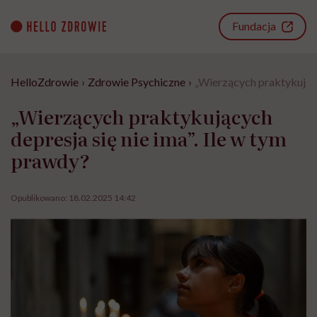
Go
to
Fundacja
content
HelloZdrowie
›
Zdrowie Psychiczne
›
„Wierzących praktykujący
„Wierzących praktykujących
depresja się nie ima”. Ile w tym
prawdy?
Opublikowano:
18.02.2025 14:42