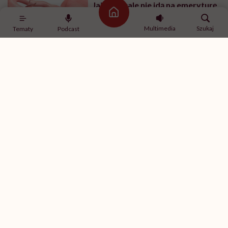
Jajniki wcale nie idą na emeryturę
po menopauzie. Rewolucyjne
Strona główna
odkrycie amerykańskich
Multimedia
Szukaj
Tematy
Podcast
naukowców
Zobacz także
ZDROWIE PSYCHICZNE
Czy mówienie do siebie jest
zdrowe? Odpowiada psychiatra
dr Sławomir Murawiec
MAKE SEX EASIER
Co lubią dziewczyny w łóżku, co
kobiety lubią w chłopakach