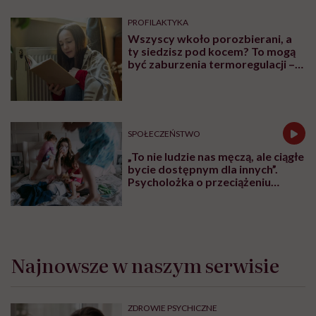
PROFILAKTYKA
Wszyscy wkoło porozbierani, a
ty siedzisz pod kocem? To mogą
być zaburzenia termoregulacji –
wynikające z choroby lub złych
nawyków
SPOŁECZEŃSTWO
„To nie ludzie nas męczą, ale ciągłe
bycie dostępnym dla innych”.
Psycholożka o przeciążeniu
społecznym
Najnowsze w naszym serwisie
ZDROWIE PSYCHICZNE