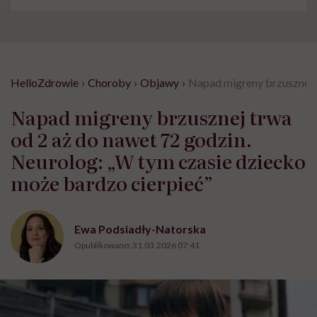
HelloZdrowie
›
Choroby
›
Objawy
›
Napad migreny brzusznej t
Napad migreny brzusznej trwa
od 2 aż do nawet 72 godzin.
Neurolog: „W tym czasie dziecko
może bardzo cierpieć”
Ewa Podsiadły-Natorska
Opublikowano:
31.03.2026 07:41