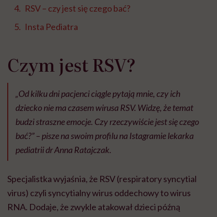
RSV – czy jest się czego bać?
Insta Pediatra
Czym jest RSV?
„Od kilku dni pacjenci ciągle pytają mnie, czy ich
dziecko nie ma czasem wirusa RSV. Widzę, że temat
budzi straszne emocje. Czy rzeczywiście jest się czego
bać?” – pisze na swoim profilu na Istagramie lekarka
pediatrii dr Anna Ratajczak.
Specjalistka wyjaśnia, że RSV (respiratory syncytial
virus) czyli syncytialny wirus oddechowy to wirus
RNA. Dodaje, że zwykle atakował dzieci późną