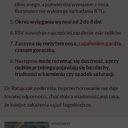
klinicznego, a potwierdza wymazem z nosa.
Rutynowo nie wykonuje się badania RTG.
Okres wylęgania wynosi od 2 do 8 dni
.
RSV wywołuje najczęściej zapalenie oskrzelików.
Zaczyna się nieżytem nosa,
zapaleniem gardła
,
czasem gorączką
.
Następnie
może rozwinąć się duszność, a przy
ciężkim przebiegu pojawiają się bezdechy,
trudności w karmieniu czy spadek saturacji.
Dr Ratajczak podkreśla, że przechorowanie nie daje
trwałej odporności, choć dobra wiadomość jest taka,
że kolejne zakażenia są już łagodniejsze.
POLECAMY