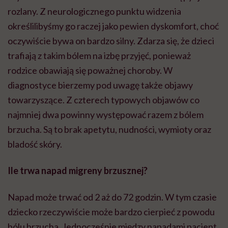
rozlany. Z neurologicznego punktu widzenia
określilibyśmy go raczej jako pewien dyskomfort, choć
oczywiście bywa on bardzo silny. Zdarza się, że dzieci
trafiają z takim bólem na izbę przyjęć, ponieważ
rodzice obawiają się poważnej choroby. W
diagnostyce bierzemy pod uwagę także objawy
towarzyszące. Z czterech typowych objawów co
najmniej dwa powinny występować razem z bólem
brzucha. Są to brak apetytu, nudności, wymioty oraz
bladość skóry.
Ile trwa napad migreny brzusznej?
Napad może trwać od 2 aż do 72 godzin. W tym czasie
dziecko rzeczywiście może bardzo cierpieć z powodu
bólu brzucha. Jednocześnie między napadami pacjent