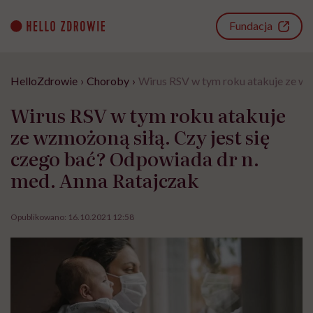
Go
to
Fundacja
content
HelloZdrowie
›
Choroby
›
Wirus RSV w tym roku atakuje ze wzm
Wirus RSV w tym roku atakuje
ze wzmożoną siłą. Czy jest się
czego bać? Odpowiada dr n.
med. Anna Ratajczak
Opublikowano:
16.10.2021 12:58