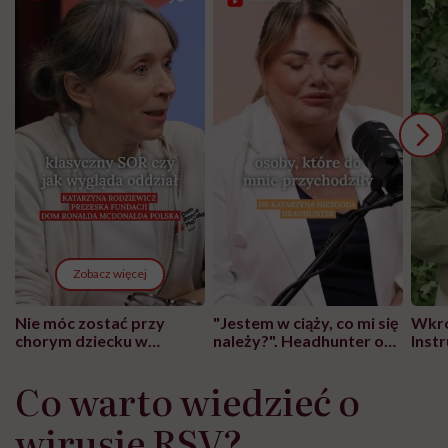
Zobacz więcej
Nie móc zostać przy
"Jestem w ciąży, co mi się
Wkró
chorym dziecku w
należy?". Headhunter o
Inst
szpitalu to tortura.
zmianie pokoleniowej u
atak
"Przeszkadzać w tym
kobiet w ciąży na rynku
wars
Co warto wiedzieć o
może chyba tylko
pracy
eksp
głupota i brak
wirusie RSV?
wyobraźni"