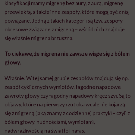
klasyfikacji mamy migrenę bez aury, z aurą, migrenę
przewlekłą, a także inne zespoły, które mogą być z nią
powiązane. Jedną z takich kategorii są tzw. zespoły
okresowe związane z migreną – wśród nich znajduje
się właśnie migrena brzuszna.
To ciekawe, że migrena nie zawsze wiąże się z bólem
głowy.
Właśnie. W tej samej grupie zespołów znajdują się np.
zespół cyklicznych wymiotów, łagodne napadowe
zawroty głowy czy łagodny napadowy kręcz szyi. Są to
objawy, które na pierwszy rzut oka wcale nie kojarzą
się z migreną, jaką znamy z codziennej praktyki – czyli z
bólem głowy, nudnościami, wymiotami,
nadwrażliwością na światło i hałas.