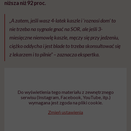
niższa niż 92 proc.
„A zatem, jeśli wasz 4-latek kaszle i 'roznosi dom’ to
nie trzeba na sygnale gnać na SOR, ale jeśli 3-
miesięczne niemowlę kaszle, męczy się przy jedzeniu,
ciężko oddycha i jest blade to trzeba skonsultować się
z lekarzem i to pilnie” – zaznacza ekspertka.
Do wyświetlenia tego materiału z zewnętrznego
serwisu (Instagram, Facebook, YouTube, itp.)
wymagana jest zgoda na pliki cookie.
Zmień ustawienia