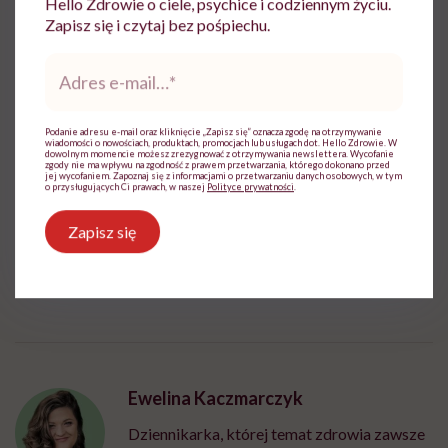
Hello Zdrowie o ciele, psychice i codziennym życiu.
Zapisz się i czytaj bez pośpiechu.
Adres
e-
Do wyświetlenia tego materiału z zewnętrznego
mail
*
serwisu (Instagram, Facebook, YouTube, itp.)
wymagana jest zgoda na pliki cookie.
Podanie adresu e-mail oraz kliknięcie „Zapisz się” oznacza zgodę na otrzymywanie
wiadomości o nowościach, produktach, promocjach lub usługach dot. Hello Zdrowie. W
Zmień ustawienia
dowolnym momencie możesz zrezygnować z otrzymywania newslettera. Wycofanie
zgody nie ma wpływu na zgodność z prawem przetwarzania, którego dokonano przed
jej wycofaniem. Zapoznaj się z informacjami o przetwarzaniu danych osobowych, w tym
o przysługujących Ci prawach, w naszej
Polityce prywatności
.
Zapisz się
Ewelina Kaczmarczyk
Dziennikarka, której temat zdrowia zawsze