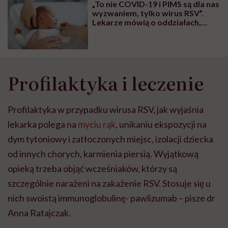
„To nie COVID-19 i PIMS są dla nas
wyzwaniem, tylko wirus RSV”.
Lekarze mówią o oddziałach,
które pękają w szwach
Profilaktyka i leczenie
Profilaktyka w przypadku wirusa RSV, jak wyjaśnia
lekarka polega na
myciu rąk
, unikaniu ekspozycji na
dym tytoniowy i zatłoczonych miejsc, izolacji dziecka
od innych chorych, karmienia piersią. Wyjątkową
opieką trzeba objąć wcześniaków, którzy są
szczególnie narażeni na zakażenie RSV. Stosuje się u
nich swoistą immunoglobulinę- pawlizumab – pisze dr
Anna Ratajczak.