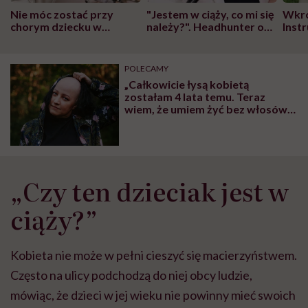
Nie móc zostać przy
"Jestem w ciąży, co mi się
Wkró
chorym dziecku w
należy?". Headhunter o
Inst
szpitalu to tortura.
zmianie pokoleniowej u
atak
"Przeszkadzać w tym
kobiet w ciąży na rynku
wars
może chyba tylko
pracy
eksp
POLECAMY
głupota i brak
„Całkowicie łysą kobietą
wyobraźni"
zostałam 4 lata temu. Teraz
wiem, że umiem żyć bez włosów”
– mówi Marta Kawczyńska,
alopecjanka
„Czy ten dzieciak jest w
ciąży?”
Kobieta nie może w pełni cieszyć się macierzyństwem.
Często na ulicy podchodzą do niej obcy ludzie,
mówiąc, że dzieci w jej wieku nie powinny mieć swoich