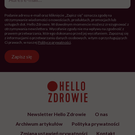
Hello Zdrowie to strona tworzona
przez Fundację Hello Zdrowie, która
jest społecznym głosem USP Zdrowie.
Bądź z nami na bieżąco
Co tydzień wybieramy teksty, rozmowy i podcasty Hello
Zdrowie o ciele, psychice i codziennym życiu. Zapisz się i
czytaj bez pośpiechu.
Adres
e-
mail
*