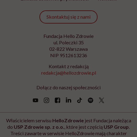
Podanie adresu e-mail oraz kliknięcie „Zapisz się” oznacza zgodę na
otrzymywanie wiadomości o nowościach, produktach, promocjach lub
usługach dot. Hello Zdrowie. W dowolnym momencie możesz zrezygnować z
otrzymywania newslettera. Wycofanie zgody nie ma wpływu na zgodność z
prawem przetwarzania, którego dokonano przed jej wycofaniem. Zapoznaj się
z informacjami o przetwarzaniu danych osobowych, w tym o przysługujących
Ci prawach, w naszej
Polityce prywatności
.
Zapisz się
Newsletter Hello Zdrowie
O nas
Archiwum artykułów
Polityka prywatności
Zmiana ustawień prywatności
Kontakt