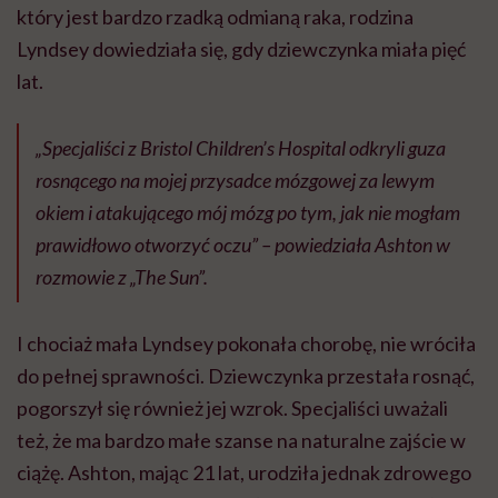
który jest bardzo rzadką odmianą raka, rodzina
Lyndsey dowiedziała się, gdy dziewczynka miała pięć
lat.
„Specjaliści z Bristol Children’s Hospital odkryli guza
rosnącego na mojej przysadce mózgowej za lewym
okiem i atakującego mój mózg po tym, jak nie mogłam
prawidłowo otworzyć oczu” – powiedziała Ashton w
rozmowie z „The Sun”.
I chociaż mała Lyndsey pokonała chorobę, nie wróciła
do pełnej sprawności. Dziewczynka przestała rosnąć,
pogorszył się również jej wzrok. Specjaliści uważali
też, że ma bardzo małe szanse na naturalne zajście w
ciążę. Ashton, mając 21 lat, urodziła jednak zdrowego