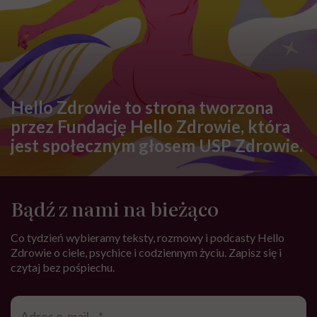
OBJAWY
O czym świadczy dziwne uczucie
w głowie? Zawroty, ucisk, szumy