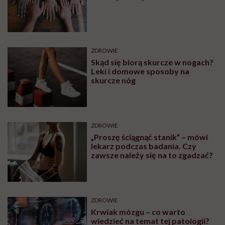
odkrycie amerykańskich
naukowców
PROFILAKTYKA
„Zemsta na śnie”, żeby odzyskać
czas dla siebie. Psychiatra
tłumaczy, czym jest revenge
bedtime procrastination
Zobacz także
OBJAWY
Bolące żyły na rękach –
zakrzepica czy nadciśnienie?