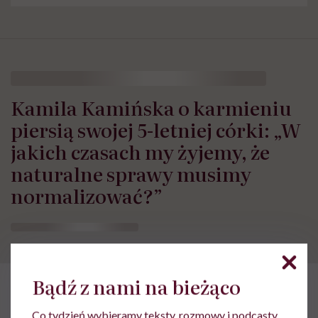
Kamila Kamińska o karmieniu
piersią swojej 5-letniej córki: „W
jakich czasach my żyjemy, że
naturalne sprawy musimy
normalizować?”
Bądź z nami na bieżąco
Co tydzień wybieramy teksty, rozmowy i podcasty