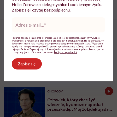
Hello Zdrowie o ciele, psychice i codziennym życiu.
Zapisz się i czytaj bez pośpiechu.
Adres
e-
mail
*
Podanie adresu e-mail oraz kliknięcie „Zapisz się” oznacza zgodę na otrzymywanie
wiadomości o nowościach, produktach, promocjach lub usługach dot. Hello Zdrowie. W
Niepłodność to choroba, można
dowolnym momencie możesz zrezygnować z otrzymywania newslettera. Wycofanie
zgody nie ma wpływu na zgodność z prawem przetwarzania, którego dokonano przed
jej wycofaniem. Zapoznaj się z informacjami o przetwarzaniu danych osobowych, w tym
wziąć na nią L4. „Niepotrzebnie
o przysługujących Ci prawach, w naszej
Polityce prywatności
.
się wstydzimy”
Zapisz się