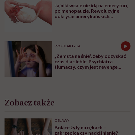
Najnowsze w naszym serwisie
MINDFULNESS
Monika Sobień-Górska: „Trzeba
bardzo uważać, komu oddajemy
swoją wrażliwość, pieniądze i
zaufanie”
RODZICIELSTWO
„Opieka skoncentrowana na
rodzinie to jest coś, bez czego
współczesna medycyna sobie nie
poradzi”
ZDROWIE
Jajniki wcale nie idą na emeryturę
po menopauzie. Rewolucyjne