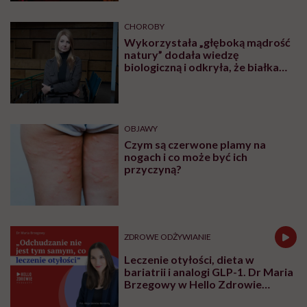
PROFILAKTYKA
„Dominacja estrogenowa” hitem
mediów społecznościowych.
„Najgorsze, co można zrobić, to
leczyć modne hasło”
OBJAWY
Czerwone plamy na żołędzi są
wskazaniem do wizyty u
specjalisty
OBJAWY
Mięśnie zaczynamy tracić już po
trzydziestce. „Najgorsze, co
można zrobić, to uznać utratę
sprawności za nieunikniony
element starzenia”
CHOROBY