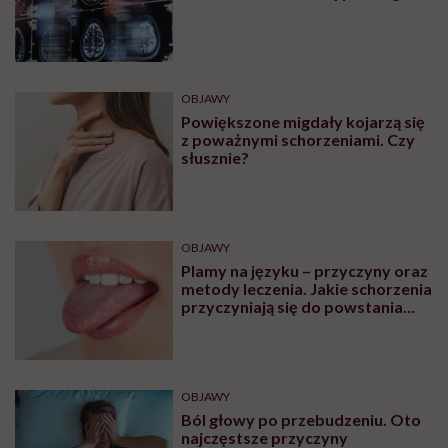
ZDROWIE
Skąd się biorą skurcze w nogach?
Leki i domowe sposoby na
skurcze nóg
ZDROWIE
„Proszę ściągnąć stanik” – mówi
lekarz podczas badania. Czy
zawsze należy się na to zgadzać?
ZDROWIE
Krwiak mózgu – co warto
wiedzieć na temat tej patologii?