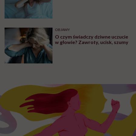
OBJAWY
Powiększone migdały kojarzą się
z poważnymi schorzeniami. Czy
słusznie?
OBJAWY
Plamy na języku – przyczyny oraz
metody leczenia. Jakie schorzenia
przyczyniają się do powstania
plam na języku?
OBJAWY
Ból głowy po przebudzeniu. Oto
najczęstsze przyczyny