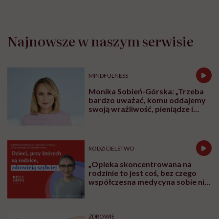
Wykorzystała „głęboką mądrość
natury” dodała wiedzę
biologiczną i odkryła, że białka
pasożytów mogą nas leczyć.
Rozmowa z Katarzyną Donskow-
Łysoniewską
OBJAWY
Czym są czerwone plamy na
nogach i co może być ich
przyczyną?
ZDROWE ODŻYWIANIE
Leczenie otyłości, dieta w
bariatrii i analogi GLP-1. Dr Maria
Brzegowy w Hello Zdrowie
Podcasty