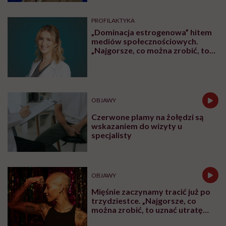
Najpopularniejsze
OBJAWY
Przypadkowo nagrał swój atak
serca. „To najstraszniejsza rzecz,
jaka mi się przydarzyła”
CHOROBY
Człowiek, który chce żyć
wiecznie, być może napotkał
przeszkodę. „Mój żołądek zjada
sam siebie”