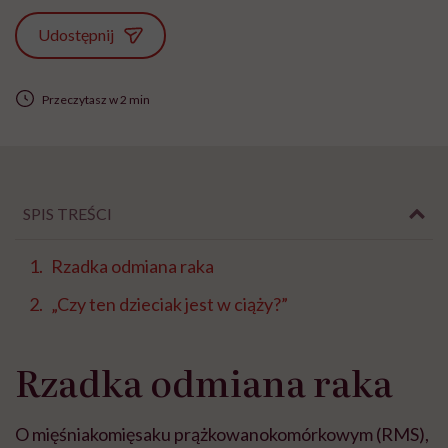
Udostępnij
Przeczytasz w 2 min
SPIS TREŚCI
Rzadka odmiana raka
„Czy ten dzieciak jest w ciąży?”
Rzadka odmiana raka
O mięśniakomięsaku prążkowanokomórkowym (RMS),