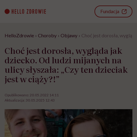
Go
to
Fundacja
content
HelloZdrowie
›
Choroby
›
Objawy
›
Choć jest dorosła, wygląda 
Choć jest dorosła, wygląda jak
dziecko. Od ludzi mijanych na
ulicy słyszała: „Czy ten dzieciak
jest w ciąży?!”
Opublikowano:
20.05.2022 14:11
Aktualizacja:
30.05.2025 12:43