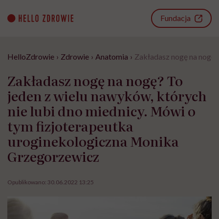
Go
to
Fundacja
content
HelloZdrowie
›
Zdrowie
›
Anatomia
›
Zakładasz nogę na nogę?
Zakładasz nogę na nogę? To
jeden z wielu nawyków, których
nie lubi dno miednicy. Mówi o
tym fizjoterapeutka
uroginekologiczna Monika
Grzegorzewicz
Opublikowano:
30.06.2022 13:25