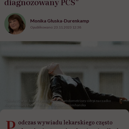
diagnozowany PCS”
Monika Głuska-Durenkamp
Opublikowano:
23.11.2023 12:38
"Około 30 proc. kobiet z podejrzeniem endometriozy cierpi na rzadko
diagnozowany PCS" / Fot. Pexels, Alina Rossoshanska
P
odczas wywiadu lekarskiego często