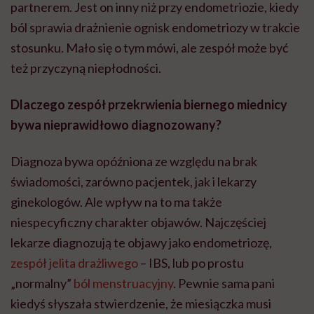
partnerem. Jest on inny niż przy endometriozie, kiedy
ból sprawia drażnienie ognisk endometriozy w trakcie
stosunku. Mało się o tym mówi, ale zespół może być
też przyczyną niepłodności.
Dlaczego zespół przekrwienia biernego miednicy
bywa nieprawidłowo diagnozowany?
Diagnoza bywa opóźniona ze względu na brak
świadomości, zarówno pacjentek, jak i lekarzy
ginekologów. Ale wpływ na to ma także
niespecyficzny charakter objawów. Najczęściej
lekarze diagnozują te objawy jako endometriozę,
zespół jelita drażliwego
– IBS, lub po prostu
„normalny”
ból menstruacyjny
. Pewnie sama pani
kiedyś słyszała stwierdzenie, że miesiączka musi