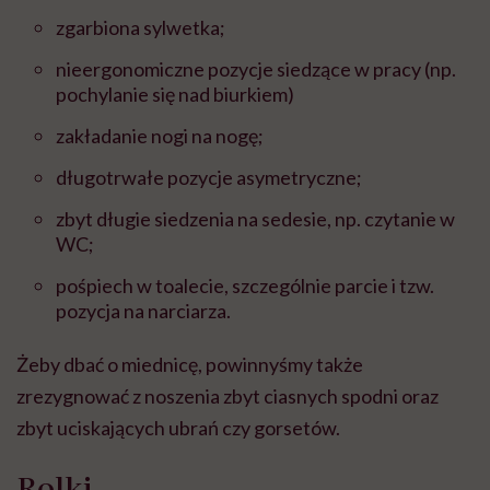
zgarbiona sylwetka;
nieergonomiczne pozycje siedzące w pracy (np.
pochylanie się nad biurkiem)
zakładanie nogi na nogę;
długotrwałe pozycje asymetryczne;
zbyt długie siedzenia na sedesie, np. czytanie w
WC;
pośpiech w toalecie, szczególnie parcie i tzw.
pozycja na narciarza.
Żeby dbać o miednicę, powinnyśmy także
zrezygnować z noszenia zbyt ciasnych spodni oraz
zbyt uciskających ubrań czy gorsetów.
Rolki