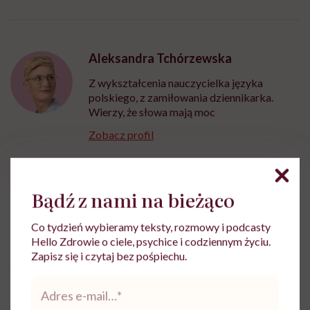
Aleksandra Tchórzewska
Z wykształcenia nauczycielka języka
polskiego, z zamiłowania dziennikarka.
Wierzy, że słowa mają moc
Zobacz profil
Udostępnij
Bądź z nami na bieżąco
Co tydzień wybieramy teksty, rozmowy i podcasty
Powiązane tematy:
Hello Zdrowie o ciele, psychice i codziennym życiu.
Zapisz się i czytaj bez pośpiechu.
Miednica
Mięśnie dna miednicy
Adres
e-
mail
*