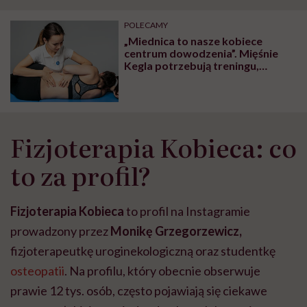
"Przeszkadzać w tym
kobiet w ciąży na rynku
wars
może chyba tylko
pracy
eksp
POLECAMY
głupota i brak
„Miednica to nasze kobiece
wyobraźni"
centrum dowodzenia”. Mięśnie
Kegla potrzebują treningu,
fizjoterapeutka wyjaśnia jak to
robić i w jaki sposób ciało nam się
odwdzięczy
Fizjoterapia Kobieca: co
to za profil?
Fizjoterapia Kobieca
to profil na Instagramie
prowadzony przez
Monikę Grzegorzewicz,
fizjoterapeutkę uroginekologiczną oraz studentkę
osteopatii
. Na profilu, który obecnie obserwuje
prawie 12 tys. osób, często pojawiają się ciekawe