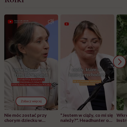
Zobacz więcej
Nie móc zostać przy
"Jestem w ciąży, co mi się
Wkró
chorym dziecku w
należy?". Headhunter o
Inst
szpitalu to tortura.
zmianie pokoleniowej u
atak