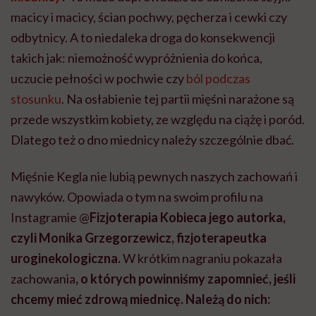
macicy i macicy, ścian pochwy, pęcherza i cewki czy
odbytnicy. A to niedaleka droga do konsekwencji
takich jak: niemożność wypróżnienia do końca,
uczucie pełności w pochwie czy
ból podczas
stosunku
. Na osłabienie tej partii mięśni narażone są
przede wszystkim kobiety, ze względu na ciążę i poród.
Dlatego też o dno miednicy należy szczególnie dbać.
Mięśnie Kegla nie lubią pewnych naszych zachowań i
nawyków. Opowiada o tym na swoim profilu na
Instagramie @
Fizjoterapia Kobieca jego autorka,
czyli
Monika Grzegorzewicz, fizjoterapeutka
uroginekologiczna.
W krótkim nagraniu pokazała
zachowania
, o których powinniśmy zapomnieć, jeśli
chcemy mieć zdrową miednicę. Należą do nich: