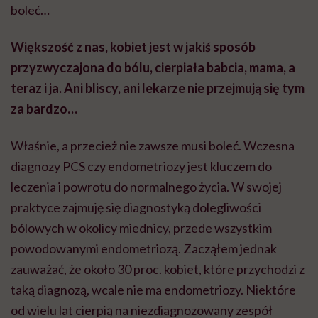
boleć…
Większość z nas, kobiet jest w jakiś sposób
przyzwyczajona do bólu, cierpiała babcia, mama, a
teraz i ja. Ani bliscy, ani lekarze nie przejmują się tym
za bardzo…
Właśnie, a przecież nie zawsze musi boleć. Wczesna
diagnozy PCS czy endometriozy jest kluczem do
leczenia i powrotu do normalnego życia. W swojej
praktyce zajmuję się diagnostyką dolegliwości
bólowych w okolicy miednicy, przede wszystkim
powodowanymi endometriozą. Zacząłem jednak
zauważać, że około 30 proc. kobiet, które przychodzi z
taką diagnozą, wcale nie ma endometriozy. Niektóre
od wielu lat cierpią na niezdiagnozowany zespół