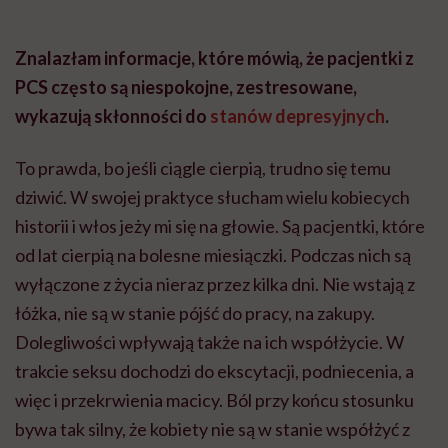
Znalazłam informacje, które mówią, że pacjentki z
PCS często są niespokojne, zestresowane,
wykazują skłonności do
stanów depresyjnych
.
To prawda, bo jeśli ciągle cierpią, trudno się temu
dziwić. W swojej praktyce słucham wielu kobiecych
historii i włos jeży mi się na głowie. Są pacjentki, które
od lat cierpią na bolesne miesiączki. Podczas nich są
wyłączone z życia nieraz przez kilka dni. Nie wstają z
łóżka, nie są w stanie pójść do pracy, na zakupy.
Dolegliwości wpływają także na ich współżycie. W
trakcie seksu dochodzi do ekscytacji, podniecenia, a
więc i przekrwienia macicy. Ból przy końcu stosunku
bywa tak silny, że kobiety nie są w stanie współżyć z