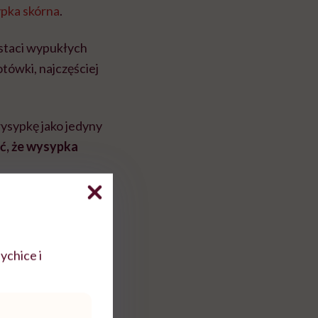
pka skórna
.
ostaci wypukłych
tówki, najczęściej
ysypkę jako jedyny
ć, że wysypka
ychice i