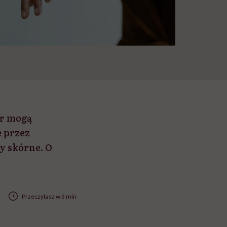
ar mogą
 przez
y skórne. O
Przeczytasz w 3 min