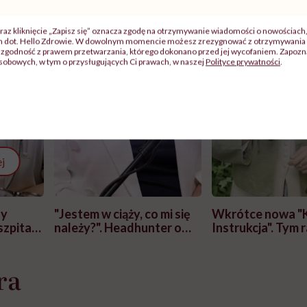
raz kliknięcie „Zapisz się” oznacza zgodę na otrzymywanie wiadomości o nowościach
ch dot. Hello Zdrowie. W dowolnym momencie możesz zrezygnować z otrzymywania 
zgodność z prawem przetwarzania, którego dokonano przed jej wycofaniem. Zapoznaj
sobowych, w tym o przysługujących Ci prawach, w naszej
Polityce prywatności
.
j
zy
"Jestem w ciąży, co mi się
Wkrótce nowa "
szpitalu
należy?". Headhunter o
Instrukcja". Tym 
szkadzać
zmianie pokoleniowej u
atakach paniki. Z
tylko
kobiet w ciąży na rynku
warsztat pacjen
braźni"
ra
pracy
ekspercki