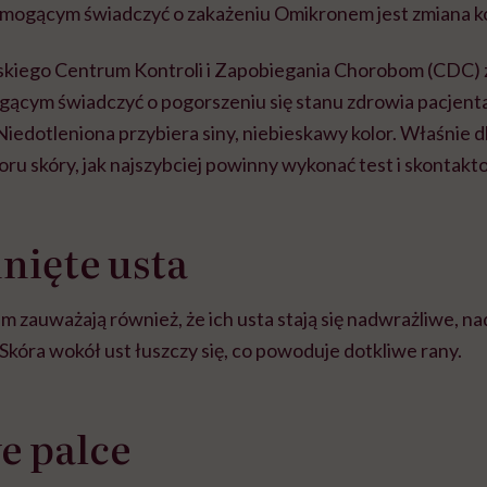
ogącym świadczyć o zakażeniu Omikronem jest zmiana ko
iego Centrum Kontroli i Zapobiegania Chorobom (CDC)
cym świadczyć o pogorszeniu się stanu zdrowia pacjenta
Niedotleniona przybiera siny, niebieskawy kolor. Właśnie d
ru skóry, jak najszybciej powinny wykonać test i skontakto
nięte usta
 zauważają również, że ich usta stają się nadwrażliwe, n
 Skóra wokół ust łuszczy się, co powoduje dotkliwe rany.
e palce