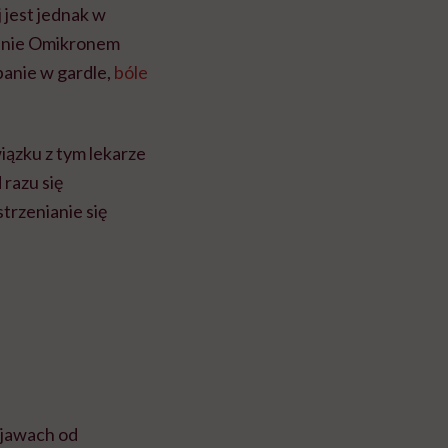
 jest jednak w
żenie Omikronem
panie w gardle,
bóle
ązku z tym lekarze
 razu się
trzenianie się
bjawach od