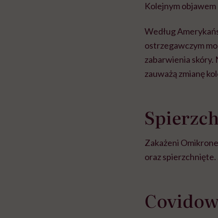
Kolejnym objawem m
Według Amerykańsk
ostrzegawczym mogą
zabarwienia skóry. 
zauważą zmianę kolo
Spierzch
Zakażeni Omikronem
oraz spierzchnięte.
Covidow