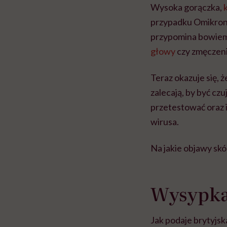
Wysoka gorączka,
przypadku Omikrona
przypomina bowiem z
głowy
czy zmęczeni
Teraz okazuje się,
zalecają, by być cz
przetestować oraz i
wirusa.
Na jakie objawy skó
Wysypk
Jak podaje brytyjs