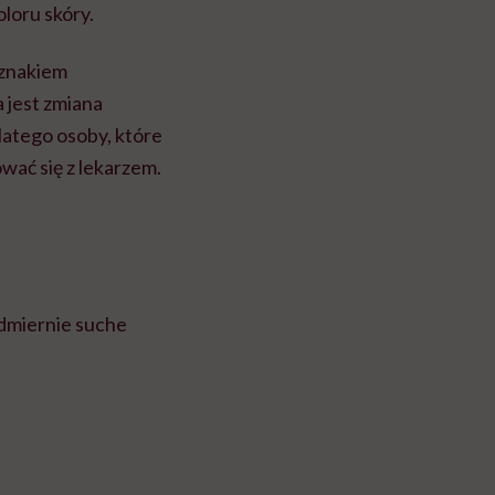
loru skóry.
 znakiem
 jest zmiana
latego osoby, które
wać się z lekarzem.
admiernie suche