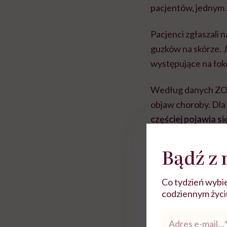
pacjentów, jednym
Pacjenci zgłaszali 
guzków na skórze. J
występujące na łokc
Według danych ZOE 
objaw choroby. Dla
częściej pojawia s
Rolki
Bądź z 
Co tydzień wybie
codziennym życiu.
Adres
e-