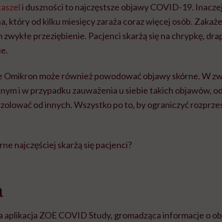
kaszel
i duszności to najczęstsze objawy COVID-19. Inaczej
, który od kilku miesięcy zaraża coraz więcej osób. Zaka
wykłe przeziębienie. Pacjenci skarżą się na chrypkę, dra
e.
 że Omikron może również powodować objawy skórne. W zwi
ujnym i w przypadku zauważenia u siebie takich objawów, od
zolować od innych. Wszystko po to, by ograniczyć rozprzes
rne najczęściej skarżą się pacjenci?
a
ka aplikacja ZOE COVID Study, gromadząca informacje o o