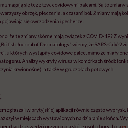
zmagają się też z tzw. covidowymi palcami. Są to zmiany 
towarzyszy obrzęk, pieczenie, a czasami ból. Zmiany mają k
 pojawiają się owrzodzenia i pęcherze.
lono, że te zmiany skórne mają związek z COVID-19? Z wy
British Journal of Dermatology” wiemy, że SARS-CoV-2 z
ci, u których wystąpiły covidowe palce, mimo że miały on
patogenu. Analizy wykryły wirusa w komórkach śródbłonka
czynia krwionośne), a także w gruczołach potowych.
k
m zgłaszali w brytyjskiej aplikacji równie często wyprysk, 
az szyi w miejscach wystawionych na działanie słońca. Wy
em bardzo swędzi i przypomina skórę osób chorych na
eg