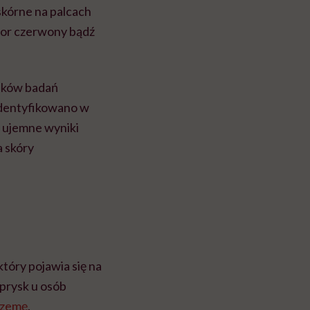
skórne na palcach
olor czerwony bądź
ników badań
identyfikowano w
e ujemne wyniki
 skóry
który pojawia się na
prysk u osób
zemę
.