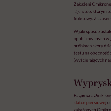
Zakażeni Omikronem 
rąk i stóp, którym 
fioletowy. Z czasem
W jaki sposób usta
opublikowanych w „
próbkach skóry dzie
testu na obecność 
(wyściełających na
Wyprys
Pacjenci z Omikrone
klatce piersiowej
or
zakażonych Omikron