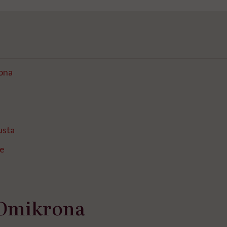
ona
usta
ce
Omikrona