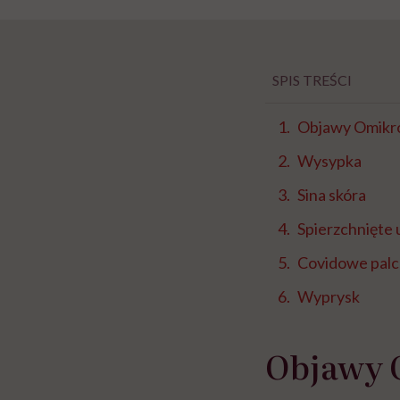
SPIS TREŚCI
Objawy Omikr
Wysypka
Sina skóra
Spierzchnięte 
Covidowe pal
Wyprysk
Objawy 