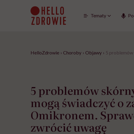
Go
to
content
Tematy
Po
HelloZdrowie
›
Choroby
›
Objawy
›
5 problemów 
5 problemów skórny
mogą świadczyć o z
Omikronem. Sprawd
zwrócić uwagę