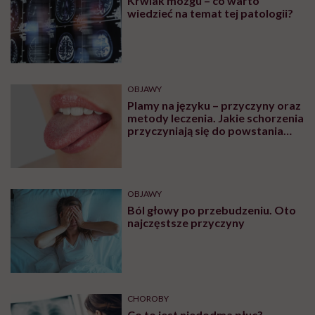
Krwiak mózgu – co warto
wiedzieć na temat tej patologii?
OBJAWY
Plamy na języku – przyczyny oraz
metody leczenia. Jakie schorzenia
przyczyniają się do powstania
plam na języku?
OBJAWY
Ból głowy po przebudzeniu. Oto
najczęstsze przyczyny
CHOROBY
Co to jest niedodma płuc?