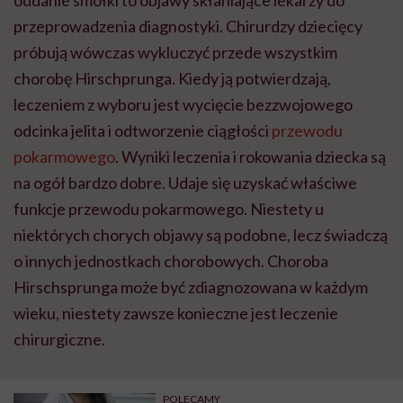
oddanie smółki to objawy skłaniające lekarzy do
wyobraźni"
przeprowadzenia diagnostyki. Chirurdzy dziecięcy
próbują wówczas wykluczyć przede wszystkim
chorobę Hirschprunga. Kiedy ją potwierdzają,
leczeniem z wyboru jest wycięcie bezzwojowego
odcinka jelita i odtworzenie ciągłości
przewodu
pokarmowego
. Wyniki leczenia i rokowania dziecka są
na ogół bardzo dobre. Udaje się uzyskać właściwe
funkcje przewodu pokarmowego. Niestety u
niektórych chorych objawy są podobne, lecz świadczą
o innych jednostkach chorobowych. Choroba
Hirschsprunga może być zdiagnozowana w każdym
wieku, niestety zawsze konieczne jest leczenie
chirurgiczne.
POLECAMY