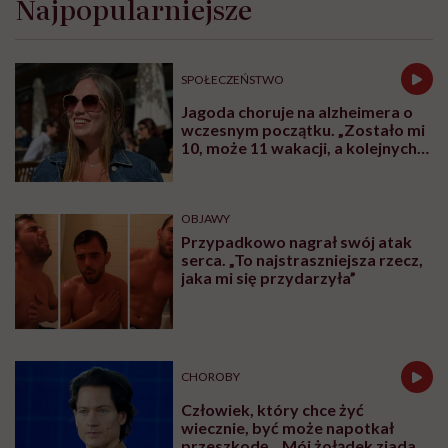
Najpopularniejsze
SPOŁECZEŃSTWO
Jagoda choruje na alzheimera o
wczesnym początku. „Zostało mi
10, może 11 wakacji, a kolejnych
nie będę już świadoma”
OBJAWY
Przypadkowo nagrał swój atak
serca. „To najstraszniejsza rzecz,
jaka mi się przydarzyła”
CHOROBY
Człowiek, który chce żyć
wiecznie, być może napotkał
przeszkodę. „Mój żołądek zjada