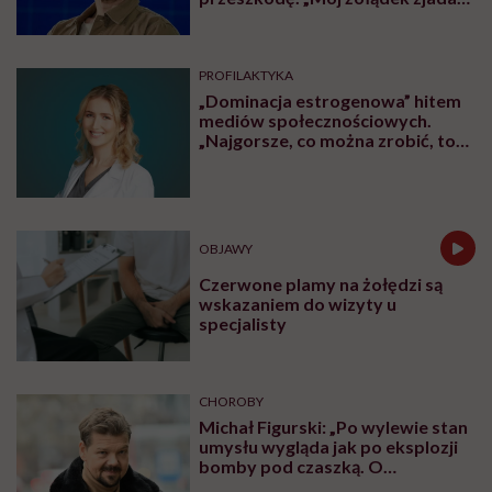
sam siebie”
PROFILAKTYKA
„Dominacja estrogenowa” hitem
mediów społecznościowych.
„Najgorsze, co można zrobić, to
leczyć modne hasło”
OBJAWY
Czerwone plamy na żołędzi są
wskazaniem do wizyty u
specjalisty
CHOROBY
Michał Figurski: „Po wylewie stan
umysłu wygląda jak po eksplozji
bomby pod czaszką. O
jakiejkolwiek pracy myśli się na