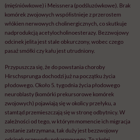
(mięśniówkowe) i Meissnera (podśluzówkowe). Brak
komórek zwojowych współistnieje z przerostem
włókien nerwowych cholinergicznych, co skutkuje
nadprodukcją acetylocholinoesterazy. Bezzwojowy
odcinek jelita jest stale obkurczony, wobec czego
pasaż smółki czy kału jest utrudniony.
Przypuszcza się, że do powstania choroby
Hirschsprunga dochodzi już na początku życia
płodowego. Około 5. tygodnia życia płodowego
neuroblasty (komórki prekursorowe komórek
zwojowych) pojawiają się w okolicy przełyku, a
stamtąd przemieszczają się w stronę odbytnicy. W
zależności od tego, w którym momencie ich migracja
zostanie zatrzymana, tak duży jest bezzwojowy
odcinek przewodu pokarmowego. To z kolei