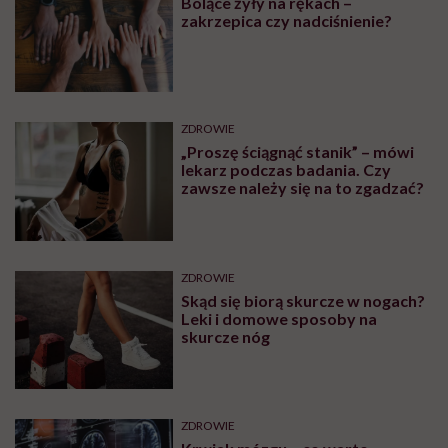
Bolące żyły na rękach –
zakrzepica czy nadciśnienie?
ZDROWIE
„Proszę ściągnąć stanik” – mówi
lekarz podczas badania. Czy
zawsze należy się na to zgadzać?
ZDROWIE
Skąd się biorą skurcze w nogach?
Leki i domowe sposoby na
skurcze nóg
ZDROWIE