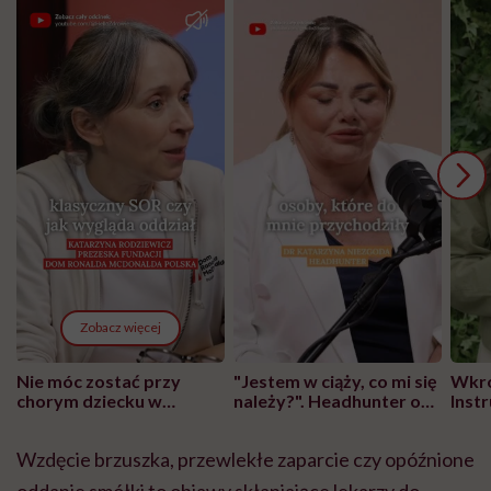
Zobacz więcej
Nie móc zostać przy
"Jestem w ciąży, co mi się
Wkró
chorym dziecku w
należy?". Headhunter o
Inst
szpitalu to tortura.
zmianie pokoleniowej u
atak
"Przeszkadzać w tym
kobiet w ciąży na rynku
wars
Wzdęcie brzuszka, przewlekłe zaparcie czy opóźnione
może chyba tylko
pracy
eksp
głupota i brak