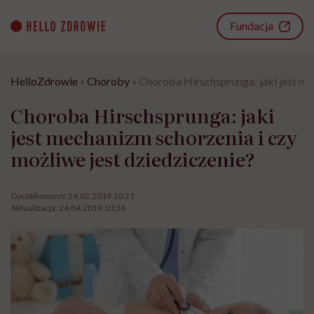
Go
to
Fundacja
content
HelloZdrowie
›
Choroby
›
Choroba Hirschsprunga: jaki jest me
Choroba Hirschsprunga: jaki
jest mechanizm schorzenia i czy
możliwe jest dziedziczenie?
Opublikowano:
24.02.2019 10:21
Aktualizacja:
24.04.2019 10:36