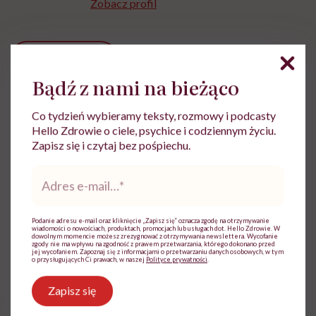
Zobacz profil
Udostępnij
Bądź z nami na bieżąco
Powiązane tematy:
Co tydzień wybieramy teksty, rozmowy i podcasty
Hello Zdrowie o ciele, psychice i codziennym życiu.
Medycyna
Zapisz się i czytaj bez pośpiechu.
Adres
e-
mail
*
Treści zawarte w serwisie mają wyłącznie
i
Podanie adresu e-mail oraz kliknięcie „Zapisz się” oznacza zgodę na otrzymywanie
charakter informacyjny i nie stanowią porady
wiadomości o nowościach, produktach, promocjach lub usługach dot. Hello Zdrowie. W
dowolnym momencie możesz zrezygnować z otrzymywania newslettera. Wycofanie
lekarskiej. Pamiętaj, że w przypadku
zgody nie ma wpływu na zgodność z prawem przetwarzania, którego dokonano przed
problemów ze zdrowiem należy bezwzględnie
jej wycofaniem. Zapoznaj się z informacjami o przetwarzaniu danych osobowych, w tym
o przysługujących Ci prawach, w naszej
Polityce prywatności
.
skonsultować się z lekarzem.
Zapisz się