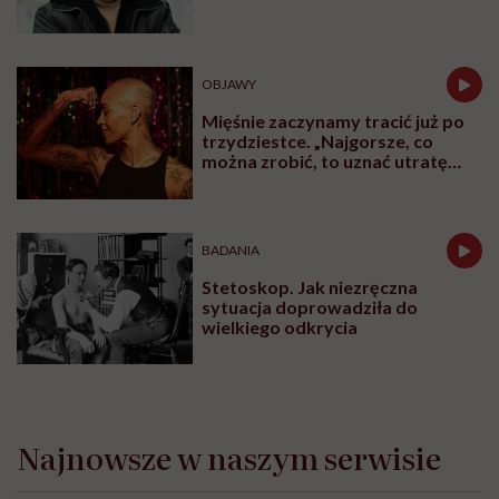
samym końcu”
OBJAWY
Mięśnie zaczynamy tracić już po
trzydziestce. „Najgorsze, co
można zrobić, to uznać utratę
sprawności za nieunikniony
element starzenia”
BADANIA
Stetoskop. Jak niezręczna
sytuacja doprowadziła do
wielkiego odkrycia
Najnowsze w naszym serwisie