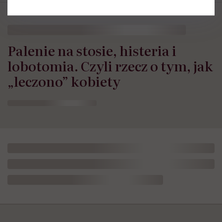
Palenie na stosie, histeria i
lobotomia. Czyli rzecz o tym, jak
„leczono” kobiety