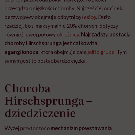
przesądza o ciężkości choroby. Najczęściej odcinek
bezzwojowy obejmuje odbytnicę i
esicę
. Dużo
rzadziej, bo u maksymalnie 20% chorych, dotyczy
również lewej połowy
okrężnicy
.
Najrzadszą postacią
choroby Hirschsprunga jest całkowita
aganglionoza
, która obejmuje całe
jelito grube
. Tym
samym jest to postać bardzo ciężka.
Choroba
Hirschsprunga –
dziedziczenie
Wyżej przytoczono
mechanizm powstawania