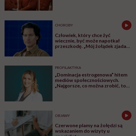
CHOROBY
Człowiek, który chce żyć
wiecznie, być może napotkał
przeszkodę. „Mój żołądek zjada
sam siebie”
PROFILAKTYKA
„Dominacja estrogenowa” hitem
mediów społecznościowych.
„Najgorsze, co można zrobić, to
leczyć modne hasło”
OBJAWY
Czerwone plamy na żołędzi są
wskazaniem do wizyty u