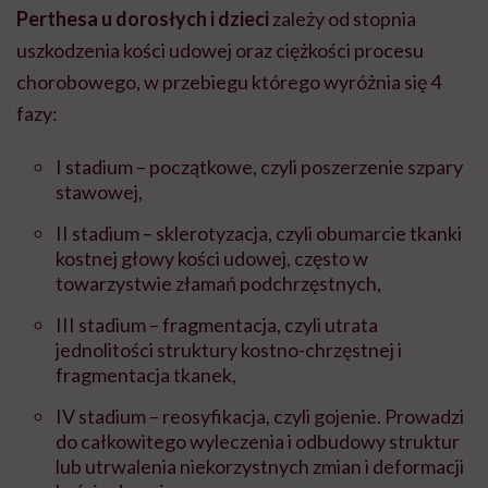
Perthesa u dorosłych i dzieci
zależy od stopnia
uszkodzenia kości udowej oraz ciężkości procesu
chorobowego, w przebiegu którego wyróżnia się 4
fazy:
I stadium – początkowe, czyli poszerzenie szpary
stawowej,
II stadium – sklerotyzacja, czyli obumarcie tkanki
kostnej głowy kości udowej, często w
towarzystwie złamań podchrzęstnych,
III stadium – fragmentacja, czyli utrata
jednolitości struktury kostno-chrzęstnej i
fragmentacja tkanek,
IV stadium – reosyfikacja, czyli gojenie. Prowadzi
do całkowitego wyleczenia i odbudowy struktur
lub utrwalenia niekorzystnych zmian i deformacji