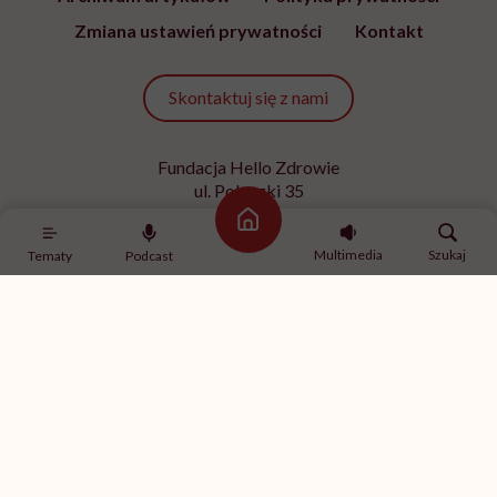
Zmiana ustawień prywatności
Kontakt
Skontaktuj się z nami
Fundacja Hello Zdrowie
ul. Poleczki 35
02-822 Warszawa
Strona główna
NIP 9512613236
Multimedia
Szukaj
Tematy
Podcast
Kontakt z redakcją
redakcja@hellozdrowie.pl
Dołącz do naszej społeczności
Właścicielem serwisu
HelloZdrowie
jest Fundacja należąca
do
USP Zdrowie sp. z o.o.
, które jest częścią
USP Group
.