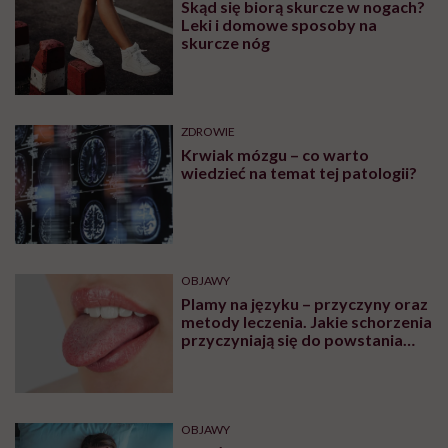
Skąd się biorą skurcze w nogach?
Leki i domowe sposoby na
skurcze nóg
ZDROWIE
Krwiak mózgu – co warto
wiedzieć na temat tej patologii?
OBJAWY
Plamy na języku – przyczyny oraz
metody leczenia. Jakie schorzenia
przyczyniają się do powstania
plam na języku?
OBJAWY