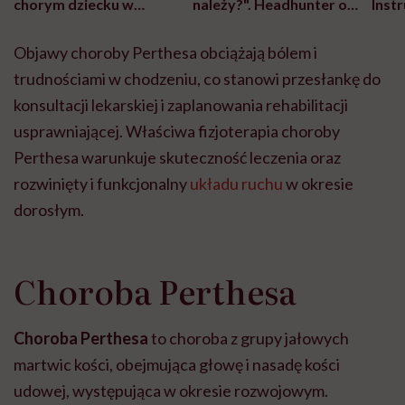
chorym dziecku w
należy?". Headhunter o
Inst
szpitalu to tortura.
zmianie pokoleniowej u
atak
"Przeszkadzać w tym
kobiet w ciąży na rynku
wars
Objawy choroby Perthesa obciążają bólem i
może chyba tylko
pracy
eksp
głupota i brak
trudnościami w chodzeniu, co stanowi przesłankę do
wyobraźni"
konsultacji lekarskiej i zaplanowania rehabilitacji
usprawniającej. Właściwa fizjoterapia choroby
Perthesa warunkuje skuteczność leczenia oraz
rozwinięty i funkcjonalny
układu ruchu
w okresie
dorosłym.
Choroba Perthesa
Choroba Perthesa
to choroba z grupy jałowych
martwic kości, obejmująca głowę i nasadę kości
udowej, występująca w okresie rozwojowym.