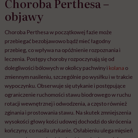
Choroba Perthesa –
objawy
Choroba Perthesa w początkowej fazie może
przebiegać bezobjawowo bądź mieć łagodny
przebieg, co wpływa na opóźnienie rozpoznania i
leczenia. Postępy choroby rozpoczynają się od
dolegliwości bólowych w okolicy pachwiny i
kolana
o
zmiennym nasileniu, szczególnie po wysiłku i w trakcie
wypoczynku. Obserwuje się utykanie i postępujące
ograniczenie ruchomości stawu biodrowego w ruchu
rotacji wewnętrznej i odwodzenia, a często również
zginania i prostowania stawu. Na skutek zmniejszenia
wysokości głowy kości udowej dochodzi do skrócenia
kończyny, co nasila utykanie. Osłabieniu ulega mięsień