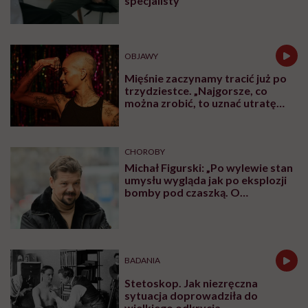
specjalisty
OBJAWY
Mięśnie zaczynamy tracić już po
trzydziestce. „Najgorsze, co
można zrobić, to uznać utratę
sprawności za nieunikniony
element starzenia”
CHOROBY
Michał Figurski: „Po wylewie stan
umysłu wygląda jak po eksplozji
bomby pod czaszką. O
jakiejkolwiek pracy myśli się na
samym końcu”
BADANIA
Stetoskop. Jak niezręczna
sytuacja doprowadziła do
wielkiego odkrycia