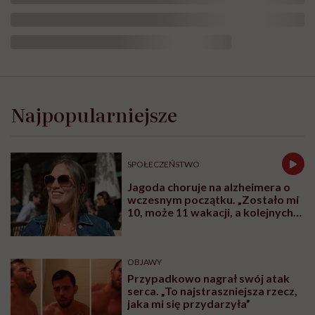
Najpopularniejsze
SPOŁECZEŃSTWO
Jagoda choruje na alzheimera o
wczesnym początku. „Zostało mi
10, może 11 wakacji, a kolejnych
nie będę już świadoma”
OBJAWY
Przypadkowo nagrał swój atak
serca. „To najstraszniejsza rzecz,
jaka mi się przydarzyła”