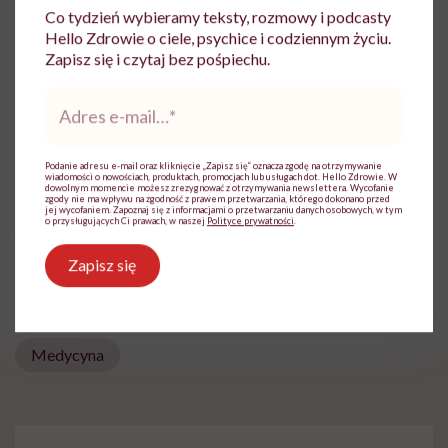
Co tydzień wybieramy teksty, rozmowy i podcasty
Jako czynny fizjoterapeuta mam już
Hello Zdrowie o ciele, psychice i codziennym życiu.
wieloletnie doświadczenie w pracy z
Zapisz się i czytaj bez pośpiechu.
dziećmi, dorosłymi i osobami starszymi.
Obecnie jestem specjalistą ds rehabilitacji i
Adres
oligofrenopedagogiem w branży terapii
e-
zajęciowej.
mail
*
Zobacz profil
Podanie adresu e-mail oraz kliknięcie „Zapisz się” oznacza zgodę na otrzymywanie
wiadomości o nowościach, produktach, promocjach lub usługach dot. Hello Zdrowie. W
dowolnym momencie możesz zrezygnować z otrzymywania newslettera. Wycofanie
zgody nie ma wpływu na zgodność z prawem przetwarzania, którego dokonano przed
jej wycofaniem. Zapoznaj się z informacjami o przetwarzaniu danych osobowych, w tym
o przysługujących Ci prawach, w naszej
Polityce prywatności
.
Udostępnij
Zapisz się
Powiązane tematy:
Medycyna