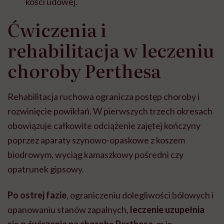
kości udowej.
Ćwiczenia i
rehabilitacja w leczeniu
choroby Perthesa
Rehabilitacja ruchowa ogranicza postęp choroby i
rozwinięcie powikłań. W pierwszych trzech okresach
obowiązuje całkowite odciążenie zajętej kończyny
poprzez aparaty szynowo-opaskowe z koszem
biodrowym, wyciąg kamaszkowy pośredni czy
opatrunek gipsowy.
Po ostrej fazie
, ograniczeniu dolegliwości bólowych i
opanowaniu stanów zapalnych,
leczenie uzupełnia
się o ćwiczenia na chorobę Perthesa
, m.in.