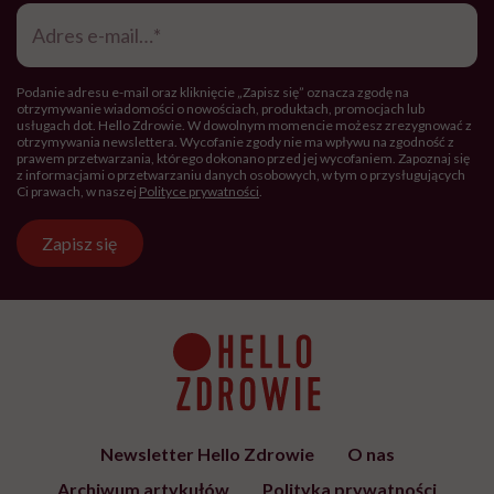
Adres
e-
mail
*
Podanie adresu e-mail oraz kliknięcie „Zapisz się” oznacza zgodę na
otrzymywanie wiadomości o nowościach, produktach, promocjach lub
usługach dot. Hello Zdrowie. W dowolnym momencie możesz zrezygnować z
otrzymywania newslettera. Wycofanie zgody nie ma wpływu na zgodność z
prawem przetwarzania, którego dokonano przed jej wycofaniem. Zapoznaj się
z informacjami o przetwarzaniu danych osobowych, w tym o przysługujących
Ci prawach, w naszej
Polityce prywatności
.
Zapisz się
Newsletter Hello Zdrowie
O nas
Archiwum artykułów
Polityka prywatności