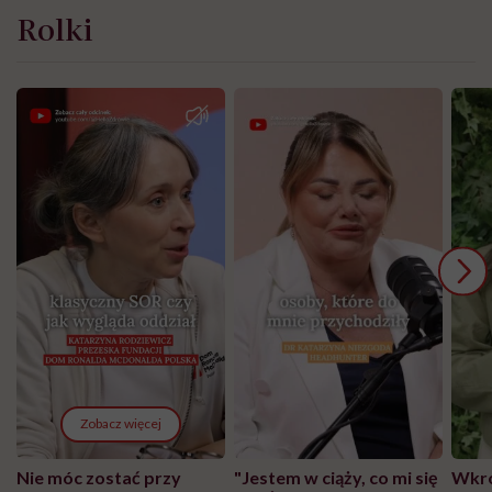
Rolki
Zobacz więcej
Nie móc zostać przy
"Jestem w ciąży, co mi się
Wkró