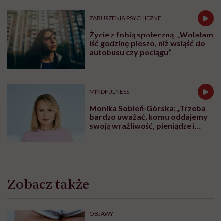
ZABURZENIA PSYCHICZNE
Życie z fobią społeczną. „Wolałam
iść godzinę pieszo, niż wsiąść do
autobusu czy pociągu”
MINDFULNESS
Monika Sobień-Górska: „Trzeba
bardzo uważać, komu oddajemy
swoją wrażliwość, pieniądze i
zaufanie”
Zobacz także
OBJAWY