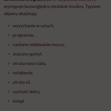
występuje bezwzględny niedobór insuliny. Typowe
objawy obejmują:
wysychanie w ustach,
pragnienie,
nasilone oddawanie moczu,
znaczny apetyt,
utrata masy ciała,
osłabienie,
utrata sił,
suchość skóry,
świąd.