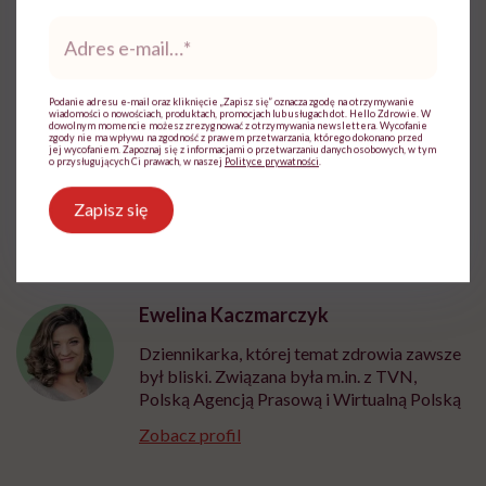
wymagana jest zgoda na pliki cookie.
Adres
e-
Zmień ustawienia
mail
*
Podanie adresu e-mail oraz kliknięcie „Zapisz się” oznacza zgodę na otrzymywanie
wiadomości o nowościach, produktach, promocjach lub usługach dot. Hello Zdrowie. W
dowolnym momencie możesz zrezygnować z otrzymywania newslettera. Wycofanie
zgody nie ma wpływu na zgodność z prawem przetwarzania, którego dokonano przed
jej wycofaniem. Zapoznaj się z informacjami o przetwarzaniu danych osobowych, w tym
o przysługujących Ci prawach, w naszej
Polityce prywatności
.
Zapisz się
Ewelina Kaczmarczyk
Dziennikarka, której temat zdrowia zawsze
był bliski. Związana była m.in. z TVN,
Polską Agencją Prasową i Wirtualną Polską
Zobacz profil