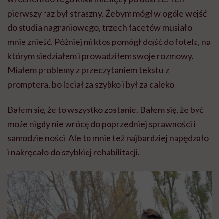
pierwszy raz był straszny. Żebym mógł w ogóle wejść
do studia nagraniowego, trzech facetów musiało
mnie znieść. Później mi ktoś pomógł dojść do fotela, na
którym siedziałem i prowadziłem swoje rozmowy.
Miałem problemy z przeczytaniem tekstu z
promptera, bo leciał za szybko i był za daleko.
Bałem się, że to wszystko zostanie. Bałem się, że być
może nigdy nie wrócę do poprzedniej sprawności i
samodzielności. Ale to mnie też najbardziej napędzało
i nakręcało do szybkiej rehabilitacji.