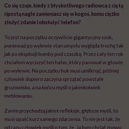
Co się czuje, kiedy z błyskotliwego radiowca z ciętą
ripostą nagle zamieniasz się w kogoś, komu ciężko
złożyć zdanie i obsłużyć telefon?
To jest na początku oczywiście gigantyczny szok,
ponieważ po wylewie stan umysłu wygląda trochę tak
jak po eksplozji bomby pod czaszką. Przez cały ten rok
chciałem wyciszyć ten hałas, który panował w głowie
po wylewie. Na początku huk musi umilknąć, później
człowiek dopiero zaczyna sprzątać powstałe
gruzowisko, a na końcu myśli o jakimkolwiek
meblowaniu.
Zanim przychodzą jakieś refleksje, głębsze myśli, to
musi opaść kurz samego zdarzenia. To nie jest tak, że
od razu człowiek myśli o tym, że „ja bym chciał znowu