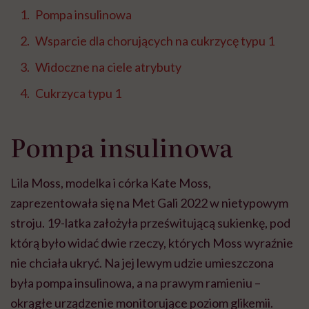
Pompa insulinowa
Wsparcie dla chorujących na cukrzycę typu 1
Widoczne na ciele atrybuty
Cukrzyca typu 1
Pompa insulinowa
Lila Moss, modelka i córka Kate Moss,
zaprezentowała się na Met Gali 2022 w nietypowym
stroju. 19-latka założyła prześwitującą sukienkę, pod
którą było widać dwie rzeczy, których Moss wyraźnie
nie chciała ukryć. Na jej lewym udzie umieszczona
była pompa insulinowa, a na prawym ramieniu –
okrągłe urządzenie monitorujące poziom glikemii.