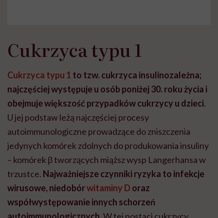
Cukrzyca typu 1
Cukrzyca typu 1
to tzw. cukrzyca insulinozależna;
najczęściej występuje u osób poniżej 30. roku życia i
obejmuje większość przypadków cukrzycy u dzieci
.
U jej podstaw leżą najczęściej procesy
autoimmunologiczne prowadzące do zniszczenia
jedynych komórek zdolnych do produkowania insuliny
– komórek
β
tworzących miąższ wysp Langerhansa w
trzustce.
Najważniejsze czynniki ryzyka to infekcje
wirusowe, niedobór
witaminy D
oraz
współwystępowanie innych schorzeń
autoimmunologicznych
. W tej postaci cukrzycy