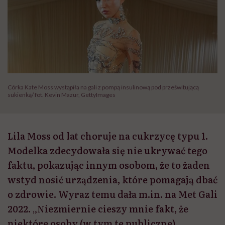
Córka Kate Moss wystąpiła na gali z pompą insulinową pod prześwitującą
sukienką/ fot. Kevin Mazur, GettyImages
Lila Moss od lat choruje na cukrzycę typu 1.
Modelka zdecydowała się nie ukrywać tego
faktu, pokazując innym osobom, że to żaden
wstyd nosić urządzenia, które pomagają dbać
o zdrowie. Wyraz temu dała m.in. na Met Gali
2022. „Niezmiernie cieszy mnie fakt, że
niektóre osoby (w tym te publiczne)