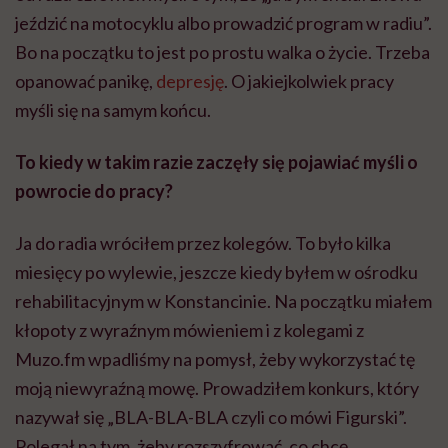
jeździć na motocyklu albo prowadzić program w radiu”.
Bo na początku to jest po prostu walka o życie. Trzeba
opanować panikę,
depresję
. O jakiejkolwiek pracy
myśli się na samym końcu.
To kiedy w takim razie zaczęły się pojawiać myśli o
powrocie do pracy?
Ja do radia wróciłem przez kolegów. To było kilka
miesięcy po wylewie, jeszcze kiedy byłem w ośrodku
rehabilitacyjnym w Konstancinie. Na początku miałem
kłopoty z wyraźnym mówieniem i z kolegami z
Muzo.fm wpadliśmy na pomysł, żeby wykorzystać tę
moją niewyraźną mowę. Prowadziłem konkurs, który
nazywał się „BLA-BLA-BLA czyli co mówi Figurski”.
Polegał na tym, żeby rozszyfrować, co chcę