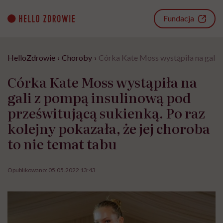
Go
to
Fundacja
content
HelloZdrowie
›
Choroby
›
Córka Kate Moss wystąpiła na gali z
Córka Kate Moss wystąpiła na
gali z pompą insulinową pod
prześwitującą sukienką. Po raz
kolejny pokazała, że jej choroba
to nie temat tabu
Opublikowano:
05.05.2022 13:43