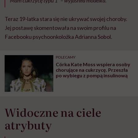
Mam cukrzycę typu 1” – wyjaśniła modelka.
Teraz 19-latka stara się nie ukrywać swojej choroby.
Jej postawę skomentowała na swoim profilu na
Facebooku psychoonkolożka Adrianna Sobol.
POLECAMY
Córka Kate Moss wspiera osoby
chorujące na cukrzycę. Przeszła
po wybiegu z pompą insulinową
Widoczne na ciele
atrybuty