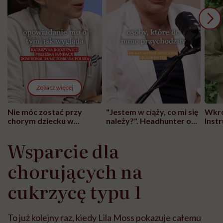
Zobacz więcej
Nie móc zostać przy
"Jestem w ciąży, co mi się
Wkró
chorym dziecku w
należy?". Headhunter o
Inst
szpitalu to tortura.
zmianie pokoleniowej u
atak
"Przeszkadzać w tym
kobiet w ciąży na rynku
wars
Wsparcie dla
może chyba tylko
pracy
eksp
głupota i brak
chorujących na
wyobraźni"
cukrzycę typu 1
To już kolejny raz, kiedy Lila Moss pokazuje całemu