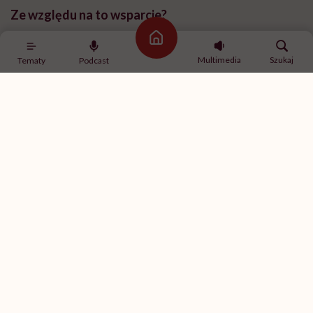
Ze względu na to wsparcie?
Strona główna
Z jednej strony to pozytywne wsparcie, czyli jakiś
Multimedia
Szukaj
Tematy
Podcast
margines tolerancji na moje warunki fizyczne. Z
drugiej strony to był cały czas bardzo silny bodziec,
żeby być coraz lepszym. Radio to jest, po pierwsze,
dobra dykcja, po drugie: odpowiednie warunki
głosowe, ale przede wszystkim to jest bystrość
umysłu. To bardzo szybkie medium i tam nie ma czasu
na długie przerwy, zastanowienia, szczególnie kiedy
się z kimś prowadzi audycję. Bo ta tak zwana radiowa
cięta riposta polega na bardzo, bardzo szybkim
przemyśleniu tematu, znalezieniu jakiejś pointy. A
umysł po udarze bardzo zwalnia.
Praca w radiu dla osoby po udarze jest jak siłownia