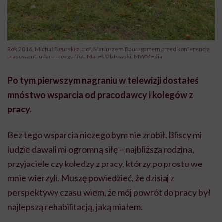
Rok 2016, Michał Figurski z prof. Mariuszem Baumgartem przed konferencją
prasową nt. udaru mózgu/ fot. Marek Ulatowski, MWMedia
Po tym pierwszym nagraniu w telewizji dostałeś
mnóstwo wsparcia od pracodawcy i kolegów z
pracy.
Bez tego wsparcia niczego bym nie zrobił. Bliscy mi
ludzie dawali mi ogromną siłę – najbliższa rodzina,
przyjaciele czy koledzy z pracy, którzy po prostu we
mnie wierzyli. Muszę powiedzieć, że dzisiaj z
perspektywy czasu wiem, że mój powrót do pracy był
najlepszą rehabilitacją, jaką miałem.