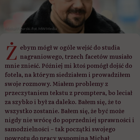
Michał Figurski /fot. MW Media
Ż
ebym mógł w ogóle wejść do studia
nagraniowego, trzech facetów musiało
mnie znieść. Później mi ktoś pomógł dojść do
fotela, na którym siedziałem i prowadziłem
swoje rozmowy. Miałem problemy z
przeczytaniem tekstu z promptera, bo leciał
za szybko i był za daleko. Bałem się, że to
wszystko zostanie. Bałem się, że być może
nigdy nie wrócę do poprzedniej sprawności i
samodzielności – tak początki swojego
powrotu do pracy wspomina Michał