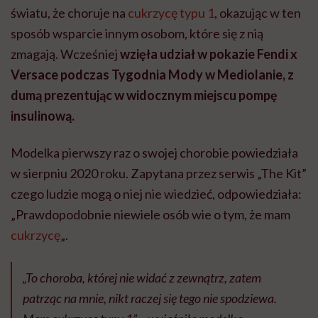
światu, że choruje na
cukrzycę typu 1
, okazując w ten
sposób wsparcie innym osobom, które się z nią
zmagają. Wcześniej
wzięła udział w pokazie Fendi x
Versace podczas Tygodnia Mody w Mediolanie, z
dumą prezentując w widocznym miejscu pompę
insulinową.
Modelka pierwszy raz o swojej chorobie powiedziała
w sierpniu 2020 roku. Zapytana przez serwis „The Kit”
czego ludzie mogą o niej nie wiedzieć, odpowiedziała:
„Prawdopodobnie niewiele osób wie o tym, że mam
cukrzycę
„.
„To choroba, której nie widać z zewnątrz, zatem
patrząc na mnie, nikt raczej się tego nie spodziewa.