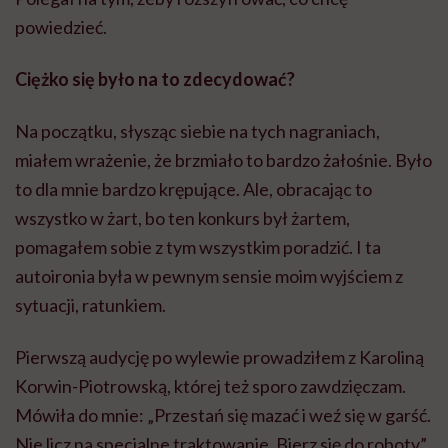
powiedzieć.
Ciężko się było na to zdecydować?
Na początku, słysząc siebie na tych nagraniach,
miałem wrażenie, że brzmiało to bardzo żałośnie. Było
to dla mnie bardzo krępujące. Ale, obracając to
wszystko w żart, bo ten konkurs był żartem,
pomagałem sobie z tym wszystkim poradzić. I ta
autoironia była w pewnym sensie moim wyjściem z
sytuacji, ratunkiem.
Pierwszą audycję po wylewie prowadziłem z Karoliną
Korwin-Piotrowską, której też sporo zawdzięczam.
Mówiła do mnie: „Przestań się mazać i weź się w garść.
Nie licz na specjalne traktowanie. Bierz się do roboty”.