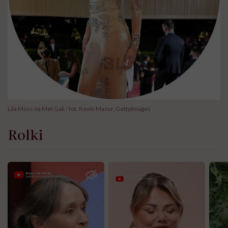
Lila Moss na Met Gali / fot. Kevin Mazur, GettyImages
Rolki