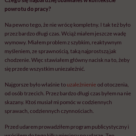
Czego się najbardziej obawiałeś w kontekście
powrotu do pracy?
Na pewno tego, że nie wrócę kompletny. I tak też było
przez bardzo długi czas. Wciąż miałem jeszcze wadę
wymowy. Miałem problem z szybkim, reaktywnym
myśleniem, ze sprawnością, taką najprostszą jak
chodzenie. Więc stawiałem główny nacisk na to, żeby
się przede wszystkim uniezależnić.
Najgorsze było właśnie to
uzależnienie
od otoczenia,
od osób trzecich. Przez bardzo długi czas byłem na nie
skazany. Ktoś musiał mi pomóc w codziennych
sprawach, codziennych czynnościach.
Przed udarem prowadziłem program publicystyczny i
wróciłem do tego kilka miesięcy po udarze. Ten